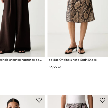
adidas Originals спортен панталон дамски с лиосел
adidas Originals пола Satin Snake
56,99 €