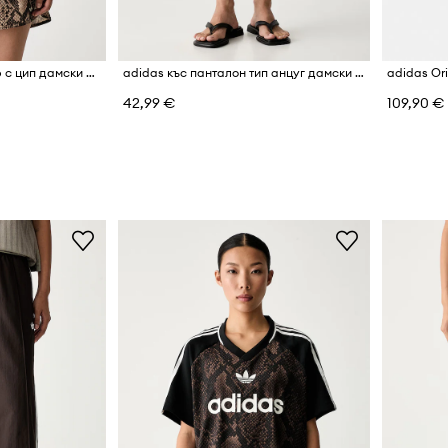
adidas Originals суичър с цип дамски Satin Snake
adidas къс панталон тип анцуг дамски с памук Leopard Pack
42,99 €
109,90 €