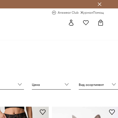
естявай с Answear Club
-20% за първа поръчка
Answear Club
Журнал
Помощ
Цена
Вид асортимент