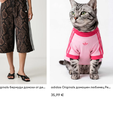
adidas Originals бермуди дамски от деним
adidas Originals домашен любимец Pet Cali
35,99 €