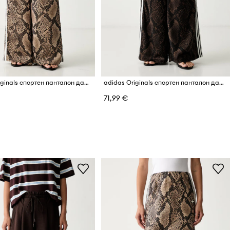
adidas Originals спортен панталон дамски Satin Snake
adidas Originals спортен панталон дамски Satin Snake
71,99 €