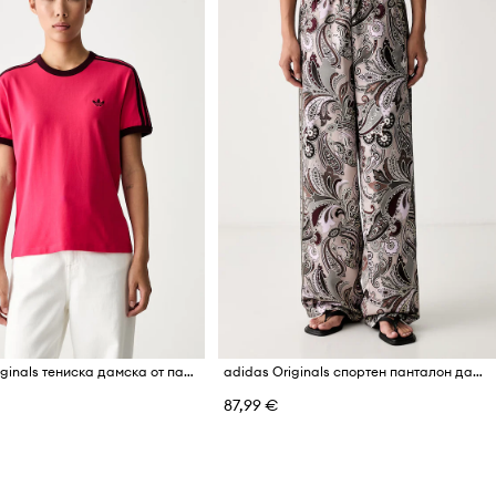
adidas Originals тениска дамска от памук с еластан
adidas Originals спортен панталон дамски Liberty
87,99 €