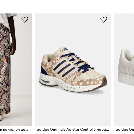
adidas Originals спортен панталон дамски Liberty
adidas Originals Adistar Control 5 маратонки дамски