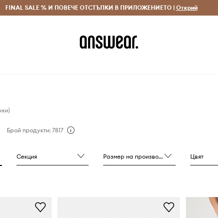
 и връщане за поръчки над 70 EUR
FINAL SALE % И ПОВЕЧЕ ОТСТЪПКИ В ПРИЛОЖЕНИЕТО |
Доставка 1-5 дни
Открий
Сп
чки)
Брой продукти: 7817
Секция
Размер на производителя
Цвят