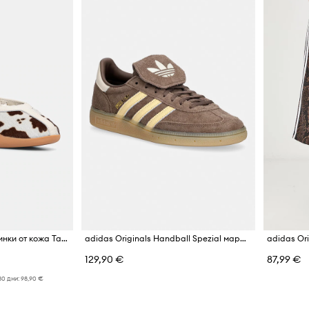
adidas Originals балеринки от кожа Taekwondo Mei
adidas Originals Handball Spezial маратонки дамски от велур
129,90 €
87,99 €
30 дни:
98,90 €