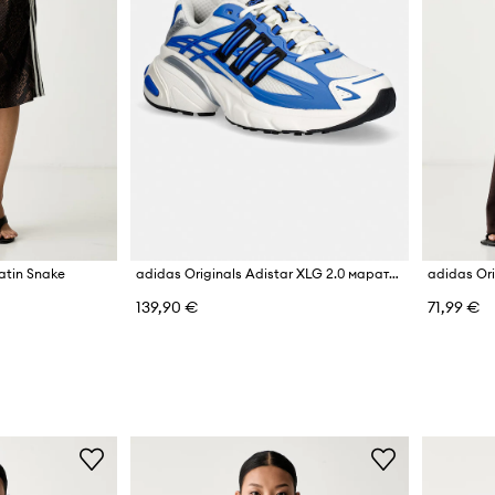
atin Snake
adidas Originals Adistar XLG 2.0 маратонки мъжки
139,90 €
71,99 €