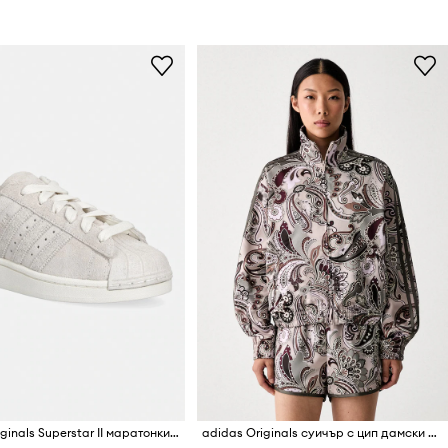
adidas Originals Superstar II маратонки дамски от велур
adidas Originals суичър с цип дамски Liberty