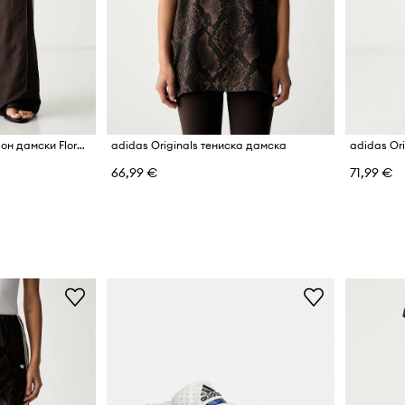
adidas Originals панталон дамски Floral Firebird
adidas Originals тениска дамска
66,99 €
71,99 €