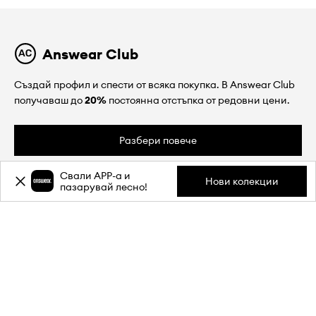
Answear Club
Създай профил и спести от всяка покупка. В Answear Club
получаваш до
20%
постоянна отстъпка от редовни цени.
Разбери повече
Свали APP-a и
Нови колекции
пазарувай лесно!
ЗА НАС
ИНФОРМАЦИЯ