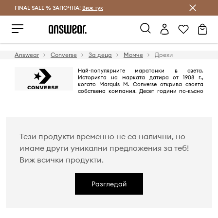
FINAL SALE % ЗАПОЧНА!
Спестявай с Answear Club
Виж тук
Answear
Converse
За деца
Момче
Дрехи
Най-популярните маратонки в света.
Историята на марката датира от 1908 г.,
когато Marquis M. Converse открива своята
собствена компания. Десет години по-късно
първите професионални баскетболни обувки се появяват на пазара -
Chuck Taylor All Star, култов модел, който свързва поколения. След
повече от сто години тяхната популярност не намалява. Те са
обичани не само от баскетболистите, но и от всички почитатели на
агресивния стил.
Тези продукти временно не са налични, но
имаме други уникални предложения за теб!
Виж всички продукти.
Разгледай