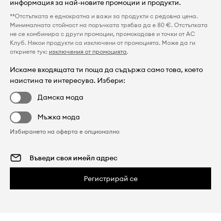
информация за най-новите промоции и продукти.
**Отстъпката е еднократна и важи за продукти с редовна цена.
Минималната стойност на поръчката трябва да е 80 €. Отстъпката
не се комбинира с други промоции, промокодове и точки от AC
Клуб. Някои продукти са изключени от промоцията. Може да ги
откриете тук:
изключения от промоцията
.
Искаме входящата ти поща да съдържа само това, което
наистина те интересува. Избери:
Дамска мода
Мъжка мода
Избирането на оферта е опционално
Регистрирай се