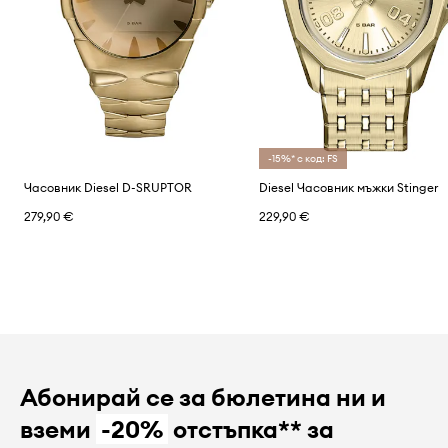
-15%* с код: FS
Часовник Diesel D-SRUPTOR
Diesel Часовник мъжки Stinger
279,90 €
229,90 €
Абонирай се за бюлетина ни и
вземи
-20%
отстъпка** за