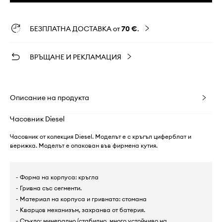
БЕЗПЛАТНА ДОСТАВКА от
70 €
.
ВРЪЩАНЕ И РЕКЛАМАЦИЯ
Описание на продукта
Часовник Diesel
Часовник от колекция Diesel. Моделът е с кръгъл циферблат и
верижка. Моделът е опакован във фирмена кутия.
- Форма на корпуса: кръгла
- Гривна със сегменти.
- Материал на корпуса и гривната: стомана
- Кварцов механизъм, захранва от батерия.
- Стъкло: минерално (стабилно, много устойчиво на