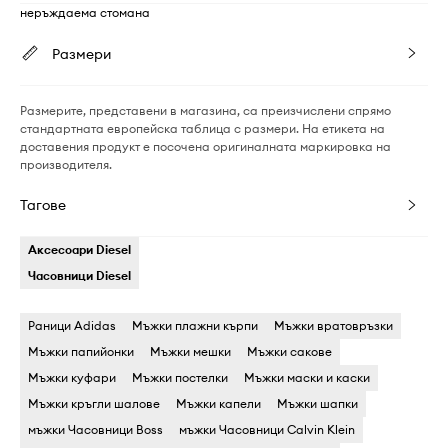
неръждаема стомана
Размери
Размерите, представени в магазина, са преизчислени спрямо
стандартната европейска таблица с размери. На етикета на
доставения продукт е посочена оригиналната маркировка на
производителя.
Тагове
Аксесоари Diesel
Часовници Diesel
Раници Adidas
Мъжки плажни кърпи
Мъжки вратовръзки
Мъжки папийонки
Мъжки мешки
Мъжки сакове
Мъжки куфари
Мъжки постелки
Мъжки маски и каски
Мъжки кръгли шалове
Мъжки капели
Мъжки шапки
мъжки Часовници Boss
мъжки Часовници Calvin Klein