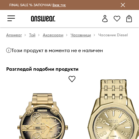
FINAL SALE % ЗАПОЧНА!
Спестявай с Answear Club
Виж тук
Answear
Той
Аксесоари
Часовници
Часовник Diesel
Този продукт в момента не е наличен
Разгледай подобни продукти