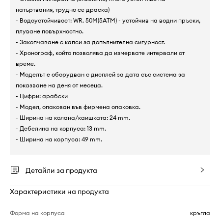
натъртвания, трудно се драска)
- Водоустойчивост: WR. 50M(5ATM) - устойчив на водни пръски,
плуване повърхностно.
- Закопчаване с капси за допълнителна сигурност.
- Хронограф, който позволява да измервате интервали от
време.
- Моделът е оборудван с дисплей за дата със система за
показване на деня от месеца.
- Цифри: арабски
- Модел, опакован във фирмена опаковка.
- Ширина на колана/каишката: 24 mm.
- Дебелина на корпуса: 13 mm.
- Ширина на корпуса: 49 mm.
Детайли за продукта
Характеристики на продукта
Форма на корпуса
кръгла