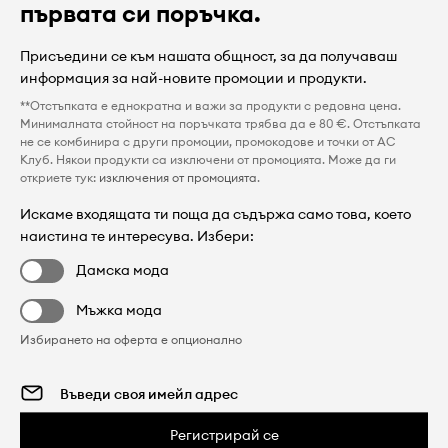
първата си поръчка.
Присъедини се към нашата общност, за да получаваш
информация за най-новите промоции и продукти.
**Отстъпката е еднократна и важи за продукти с редовна цена.
Минималната стойност на поръчката трябва да е 80 €. Отстъпката
не се комбинира с други промоции, промокодове и точки от AC
Клуб. Някои продукти са изключени от промоцията. Може да ги
откриете тук:
изключения от промоцията
.
Искаме входящата ти поща да съдържа само това, което
наистина те интересува. Избери:
Дамска мода
Мъжка мода
Избирането на оферта е опционално
Регистрирай се