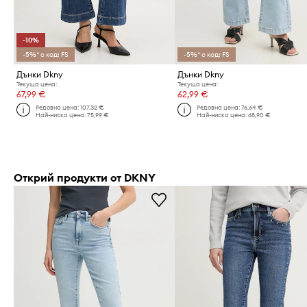
-10%
-5%* с код: FS
-5%* с код: FS
Дънки Dkny
Дънки Dkny
Текуща цена:
Текуща цена:
67,99 €
62,99 €
Редовна цена:
107,32 €
Редовна цена:
76,64 €
Най-ниска цена:
75,99 €
Най-ниска цена:
68,90 €
Открий продукти от DKNY