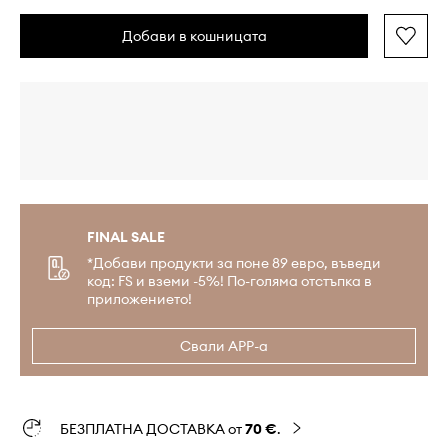
Добави в кошницата
FINAL SALE
*Добави продукти за поне 89 евро, въведи
код: FS и вземи -5%! По-голяма отстъпка в
приложението!
Свали APP-а
БЕЗПЛАТНА ДОСТАВКА от
70 €
.