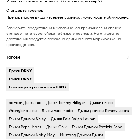
Моделът в снимката е висок 177 см и носи размер 27
Стандартен размер
Препоръчваме ви да изберете размера, който носите обикновено.
Размерите, представени в магазина, са преизчислени спрямо
стандартната европейска таблица с размери. На етикета на
доставения продукт е посочена оригиналната маркировка на
производителя.
Тагове
Дрехи DKNY
Дънки DKNY
Дамски разкроени дънки DKNY
дамски Дънки гес
Дънки Tommy Hilfiger
Дънки пинко
Wrangler дънки
Дънки Vero Moda
Дънки дамски Tommy Jeans
Дънки Дамски Sisley
Дънки Polo Ralph Lauren
Дънки Pepe Jeans
Дънки Only
Дънки Дамски Patrizia Pepe
Дънки Дамски Noisy May
Mustang Дамски Дънки