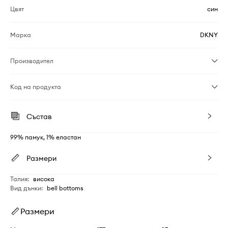
Цвят
син
Марка
DKNY
Производител
Код на продукта
Състав
99% памук, 1% еластан
Размери
Талия
:
висока
Вид дънки
:
bell bottoms
Размери