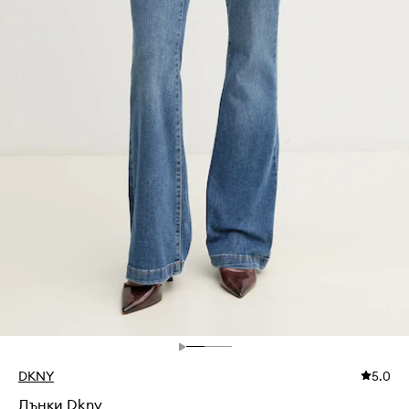
DKNY
5.0
Дънки Dkny