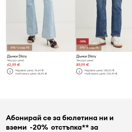
-10%
-5%* с код: FS
-5%* с код: FS
Дънки Dkny
Дънки Dkny
Текуща цена:
Текуща цена:
62,99 €
89,99 €
Редовна цена:
76,64 €
Редовна цена:
138,00 €
Най-ниска цена:
68,90 €
Най-ниска цена:
100,99 €
Абонирай се за бюлетина ни и
вземи
-20%
отстъпка** за