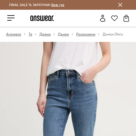
FINAL SALE % ЗАПОЧНА!
Спестявай с Answear Club
Виж тук
Answear
Тя
Дрехи
Дънки
Разкроени
Дънки Dkny