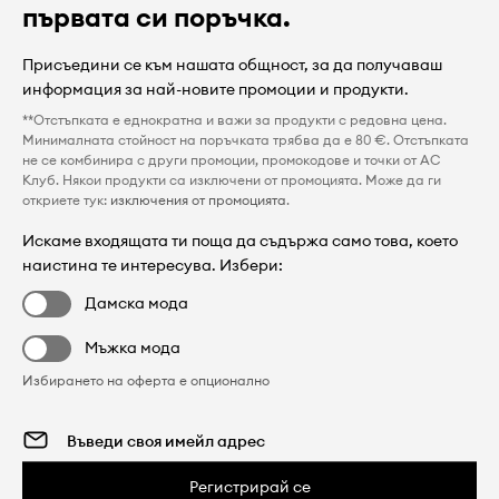
първата си поръчка.
Присъедини се към нашата общност, за да получаваш
информация за най-новите промоции и продукти.
**Отстъпката е еднократна и важи за продукти с редовна цена.
Минималната стойност на поръчката трябва да е 80 €. Отстъпката
не се комбинира с други промоции, промокодове и точки от AC
Клуб. Някои продукти са изключени от промоцията. Може да ги
откриете тук:
изключения от промоцията
.
Искаме входящата ти поща да съдържа само това, което
наистина те интересува. Избери:
Дамска мода
Мъжка мода
Избирането на оферта е опционално
Регистрирай се