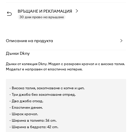
ВРЪЩАНЕ И РЕКЛАМАЦИЯ
30 дни право на връщане
Описание на продукта
Дънки Dkny
Дънки от колекция Dkny. Модел с разкроен крачол и с висока талия.
Моделът е направен от еластична материя.
- Висока талия, закопчаване с копче и цип.
- Три джоба без закопчаване отпред.
- Два джоба отзад.
- Еластичен деним.
- Широк крачол.
- Ширина в талията: 36 cm.
- Ширина в бедрата: 42 cm.