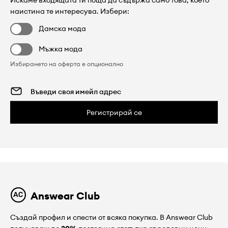
Искаме входящата ти поща да съдържа само това, което
наистина те интересува. Избери:
Дамска мода
Мъжка мода
Избирането на оферта е опционално
Регистрирай се
Answear Club
Създай профил и спести от всяка покупка. В Answear Club