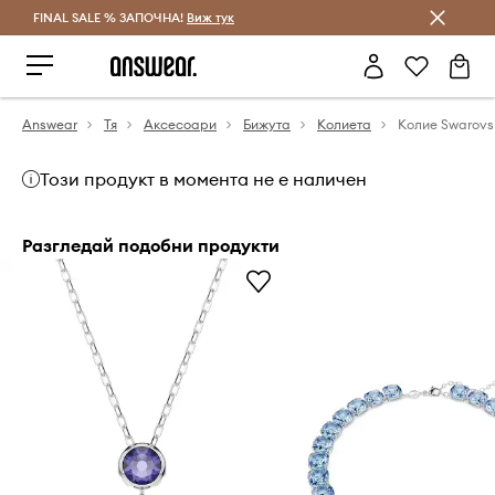
FINAL SALE % ЗАПОЧНА!
Спестявай с Answear Club
Виж тук
Answear
Тя
Аксесоари
Бижута
Колиета
Колие Swarovs
Този продукт в момента не е наличен
Разгледай подобни продукти