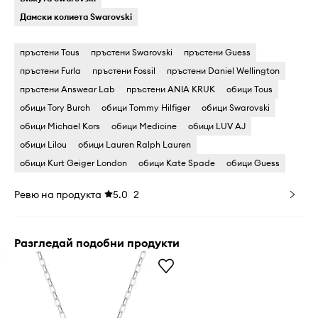
Дамски колиета Swarovski
пръстени Tous
пръстени Swarovski
пръстени Guess
пръстени Furla
пръстени Fossil
пръстени Daniel Wellington
пръстени Answear Lab
пръстени ANIA KRUK
обици Tous
обици Tory Burch
обици Tommy Hilfiger
обици Swarovski
обици Michael Kors
обици Medicine
обици LUV AJ
обици Lilou
обици Lauren Ralph Lauren
обици Kurt Geiger London
обици Kate Spade
обици Guess
Ревю на продукта
5.0
2
Разгледай подобни продукти