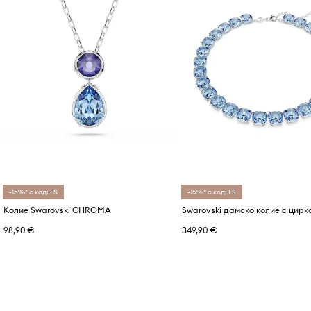
-15%* с код: FS
-15%* с код: FS
Колие Swarovski CHROMA
98,90 €
349,90 €