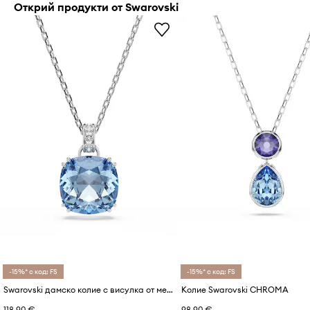
Открий продукти от Swarovski
-15%* с код: FS
-15%* с код: FS
Swarovski дамско колие с висулка от метал с кристал Swarovski MILLENIA
Колие Swarovski CHROMA
118,90 €
98,90 €