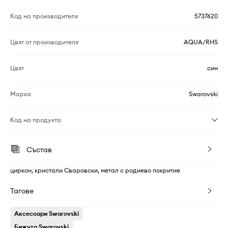
Код на производителя
5737620
Цвят от производителя
AQUA/RHS
Цвят
син
Марка
Swarovski
Код на продукта
Състав
циркон, кристали Сваровски, метал с родиево покритие
Тагове
Аксесоари Swarovski
Бижута Swarovski