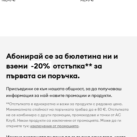
Абонирай се за бюлетина ни и
вземи
-20%
отстъпка** за
първата си поръчка.
Присъедини се към нашата общност, за да получаваш
информация за най-новите промоции и продукти.
**Отстъпката е еднократна и важи за продукти с редовна цена.
Минималната стойност на поръчката трябва да е 80 €. Отстъпката
не се комбинира с други промоции, промокодове и точки от AC
Клуб. Някои продукти са изключени от промоцията. Може да ги
откриете тук:
изключения от промоцията
.