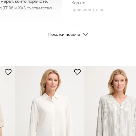
мерът, който поръчате,
Код на
(IT 38 и XXS съответства
производителя
Цвят
роизведен с по-малко
Покажи повече
Марка
U
о и събуването.
Код на продукта