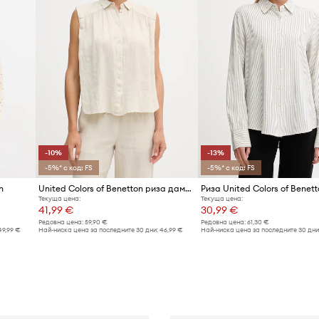
-10%
-13%
-5%* с код: FS
-5%* с код: FS
n
United Colors of Benetton риза дамска от лен
Риза United Colors of Benett
Текуща цена:
Текуща цена:
41,99 €
30,99 €
Редовна цена:
59,90 €
Редовна цена:
61,30 €
49,99 €
Най-ниска цена за последните 30 дни:
46,99 €
Най-ниска цена за последните 30 дни