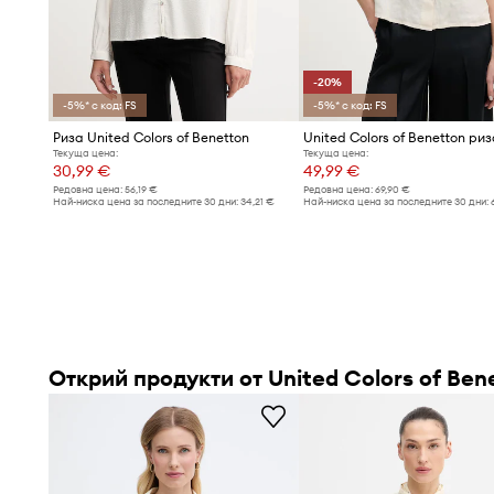
-20%
-5%* с код: FS
-5%* с код: FS
Риза United Colors of Benetton
Текуща цена:
Текуща цена:
30,99 €
49,99 €
Редовна цена:
56,19 €
Редовна цена:
69,90 €
Най-ниска цена за последните 30 дни:
34,21 €
Най-ниска цена за последните 30 дни:
Открий продукти от United Colors of Ben