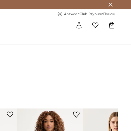
естявай с Answear Club
-20% за първа поръчка
Answear Club
Журнал
Помощ