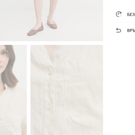
БЕ
ВР