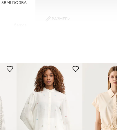
5BMLDQ0BA
РАЗМЕРИ
бежов
Моделът в снимката е висок 177
см и носи размер S
nited Colors of
Benetton
Стандартен размер
Препоръчваме ви да изберете
размера, който носите обикновено.
Размерите, представени в
магазина, са преизчислени спрямо
стандартната европейска таблица
с размери. На етикета на
доставения продукт е посочена
оригиналната маркировка на
производителя.
Таблица с размери