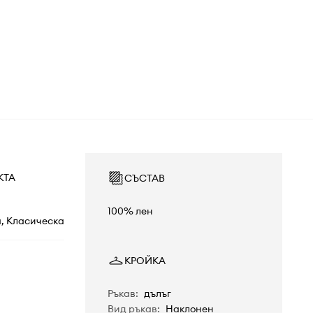
КТА
СЪСТАВ
100% лен
а, Класическа
КРОЙКА
Ръкав
:
дълъг
Вид ръкав
:
Наклонен