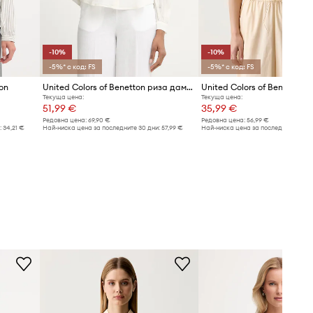
-10%
-10%
-5%* с код: FS
-5%* с код: FS
on
United Colors of Benetton риза дамска от памук
Текуща цена:
Текуща цена:
51,99 €
35,99 €
Редовна цена:
69,90 €
Редовна цена:
56,99 €
:
34,21 €
Най-ниска цена за последните 30 дни:
57,99 €
Най-ниска цена за последните 30 дн