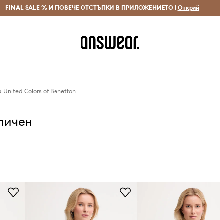
 и връщане за поръчки над 70 EUR
FINAL SALE % И ПОВЕЧЕ ОТСТЪПКИ В ПРИЛОЖЕНИЕТО |
Доставка 1-5 дни
Открий
Сп
 United Colors of Benetton
аличен