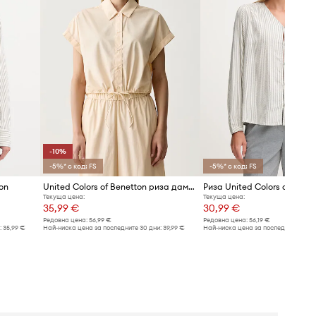
-10%
-5%* с код: FS
-5%* с код: FS
on
United Colors of Benetton риза дамска от памук
Риза United Colors of Bene
Текуща цена:
Текуща цена:
35,99 €
30,99 €
Редовна цена:
56,99 €
Редовна цена:
56,19 €
:
35,99 €
Най-ниска цена за последните 30 дни:
39,99 €
Най-ниска цена за последните 30 дн