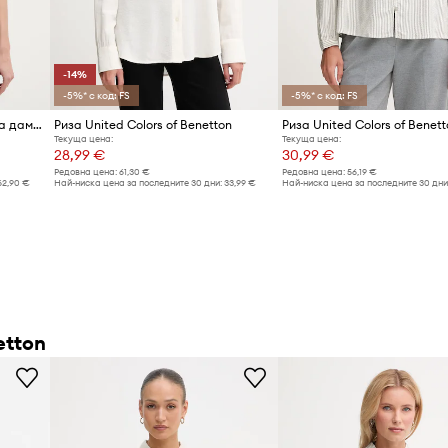
-14%
-5%* с код: FS
-5%* с код: FS
United Colors of Benetton риза дамска от лен
Риза United Colors of Benetton
Риза United Colors of Benett
Текуща цена:
Текуща цена:
28,99 €
30,99 €
Редовна цена:
61,30 €
Редовна цена:
56,19 €
62,90 €
Най-ниска цена за последните 30 дни:
33,99 €
Най-ниска цена за последните 30 дни
etton