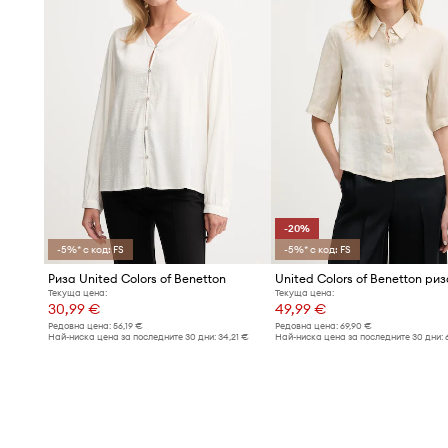
-20%
-5%* с код: FS
-5%* с код: FS
Риза United Colors of Benetton
Текуща цена:
Текуща цена:
30,99 €
49,99 €
Редовна цена:
56,19 €
Редовна цена:
69,90 €
Най-ниска цена за последните 30 дни:
34,21 €
Най-ниска цена за последните 30 дни: