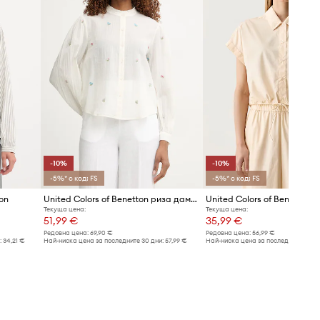
-10%
-10%
-5%* с код: FS
-5%* с код: FS
on
United Colors of Benetton риза дамска от памук
Текуща цена:
Текуща цена:
51,99 €
35,99 €
Редовна цена:
69,90 €
Редовна цена:
56,99 €
:
34,21 €
Най-ниска цена за последните 30 дни:
57,99 €
Най-ниска цена за последните 30 дн