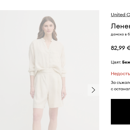
United C
Ленен
дамска в 
82,99 
Цвят:
бе
Недостъ
За съжал
с остана