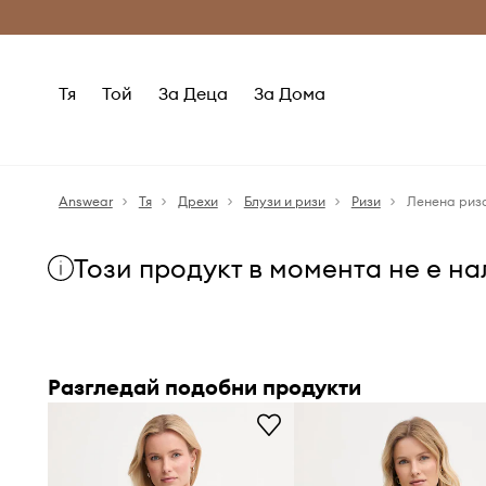
Само оригинални продукти
Безплатни доставка
Тя
Той
За Деца
За Дома
Answear
Тя
Дрехи
Блузи и ризи
Ризи
Ленена риза
Този продукт в момента не е н
Разгледай подобни продукти