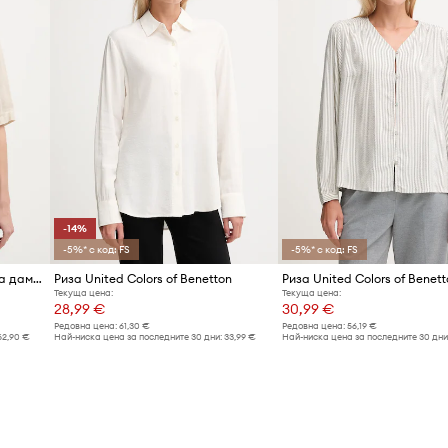
-14%
-5%* с код: FS
-5%* с код: FS
United Colors of Benetton риза дамска от лен
Риза United Colors of Benetton
Риза United Colors of Benett
Текуща цена:
Текуща цена:
28,99 €
30,99 €
Редовна цена:
61,30 €
Редовна цена:
56,19 €
62,90 €
Най-ниска цена за последните 30 дни:
33,99 €
Най-ниска цена за последните 30 дни