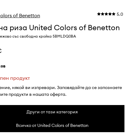
5.0
olors of Benetton
а риза United Colors of Benetton
бежово със свободна кройка 5BMLDQ0BA
€
жов
пен продукт
ение, някой ви изпревари. Заповядайте да се запознаете
лите продукти в нашата оферта.
Други от тази категория
Всичко от United Colors of Benetton