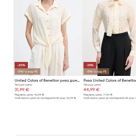
-25%
-10%
-5%* с код: FS
-5%* с код: FS
United Colors of Benetton риза дамска с памук
Риза United Colors of Benetto
Текуща цена:
Текуща цена:
31,99 €
44,99 €
Редовна цена:
42,99 €
Редовна цена:
71,90 €
Най-ниска цена за последните 30 дни:
42,99 €
Най-ниска цена за последните 30 дни: