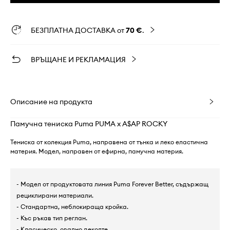
БЕЗПЛАТНА ДОСТАВКА от
70 €
.
ВРЪЩАНЕ И РЕКЛАМАЦИЯ
Описание на продукта
Памучна тениска Puma PUMA x A$AP ROCKY
Тениска от колекция Puma, направена от тънка и леко еластична
материя. Модел, направен от ефирна, памучна материя.
- Модел от продуктовата линия Puma Forever Better, съдържащ
рециклирани материали.
- Стандартна, неблокираща кройка.
- Къс ръкав тип реглан.
- Класическо, овално деколте.