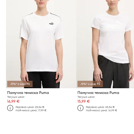
-5%* с код: FS
-5%* с код: FS
Памучна тениска Puma
Памучна тениска Puma
Текуща цена:
Текуща цена:
16,99 €
15,99 €
Редовна цена:
25,56 €
Редовна цена:
25,56 €
Най-ниска цена:
17,99 €
Най-ниска цена:
16,99 €