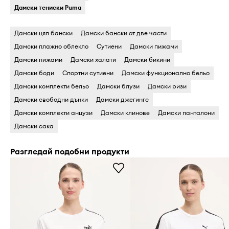
Дамски тениски Puma
Дамски цял бански
Дамски бански oт две части
Дамски плажно облекло
Cутиени
Дамски пижами
Дамски пижами
Дамски халати
Дамски бикини
Дамски боди
Cпортни сутиени
Дамски функционално бельо
Дамски комплекти бельо
Дамски блузи
Дамски ризи
Дамски свободни дънки
Дамски джегингс
Дамски комплекти анцузи
Дамски клинове
Дамски панталони
Дамски сака
Разгледай подобни продукти