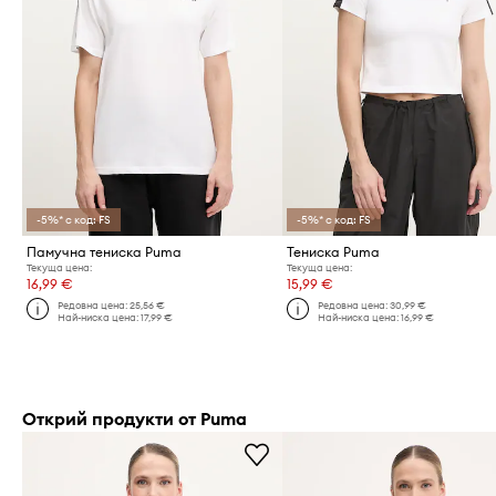
-5%* с код: FS
-5%* с код: FS
Памучна тениска Puma
Тениска Puma
Текуща цена:
Текуща цена:
16,99 €
15,99 €
Редовна цена:
25,56 €
Редовна цена:
30,99 €
Най-ниска цена:
17,99 €
Най-ниска цена:
16,99 €
Открий продукти от Puma