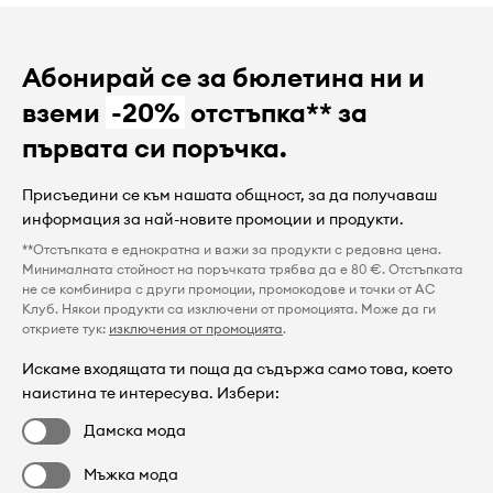
Абонирай се за бюлетина ни и
вземи
-20%
отстъпка** за
първата си поръчка.
Присъедини се към нашата общност, за да получаваш
информация за най-новите промоции и продукти.
**Отстъпката е еднократна и важи за продукти с редовна цена.
Минималната стойност на поръчката трябва да е 80 €. Отстъпката
не се комбинира с други промоции, промокодове и точки от AC
Клуб. Някои продукти са изключени от промоцията. Може да ги
откриете тук:
изключения от промоцията
.
Искаме входящата ти поща да съдържа само това, което
наистина те интересува. Избери:
Дамска мода
Мъжка мода