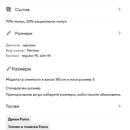
Състав
70% памук, 30% рециклиран памук
Размери
Деколте
:
овално
Вид ръкав
:
Реглан
Кройка
:
regular fit, slim fit
Размери
Моделът в снимката е висок 180 см и носи размер S
Стандартен размер
Препоръчваме ви да изберете размера, който носите обикновено.
Тагове
Дрехи Puma
Топове и тениски Puma