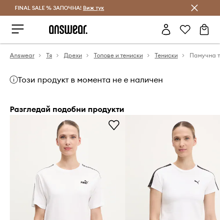
FINAL SALE % ЗАПОЧНА!
Спестявай с Answear Club
Виж тук
Answear
Тя
Дрехи
Топове и тениски
Тениски
Този продукт в момента не е наличен
Разгледай подобни продукти