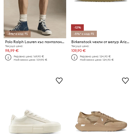
-12%
-5%* с код: FS
-5%* с код: FS
Polo Ralph Lauren къс панталон карго мъжки памучен
Birkenstock чехли от велур Arizona
Текуща цена:
Текуща цена:
98,99 €
109,90 €
Редовна цена:
169,90 €
Редовна цена:
124,90 €
Най-ниска цена:
109,90 €
Най-ниска цена:
124,90 €