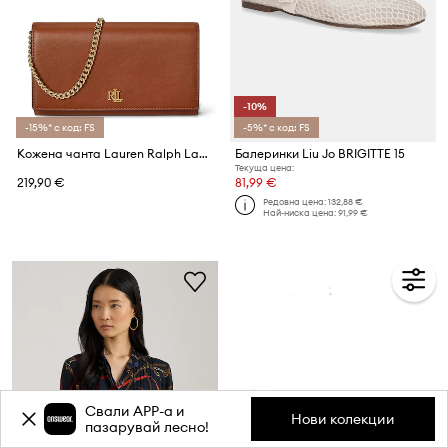
-10%
-15%* с код: FS
-5%* с код: FS
Кожена чанта Lauren Ralph Lauren
Балеринки Liu Jo BRIGITTE 15
Текуща цена:
219,90 €
81,99 €
Редовна цена:
132,88 €
Най-ниска цена:
91,99 €
Свали APP-a и
Нови колекции
пазарувай лесно!