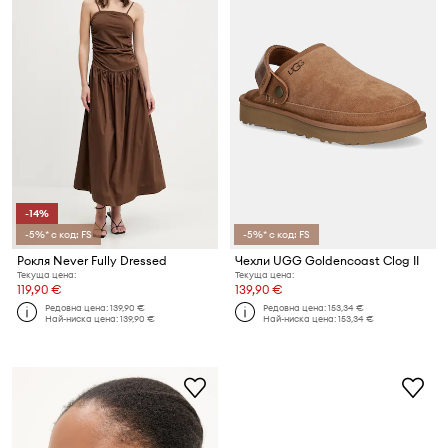
-14%
-5%* с код: FS
-5%* с код: FS
Рокля Never Fully Dressed
Чехли UGG Goldencoast Clog II
Текуща цена:
Текуща цена:
119,90 €
139,90 €
Редовна цена:
139,90 €
Редовна цена:
153,34 €
Най-ниска цена:
139,90 €
Най-ниска цена:
153,34 €