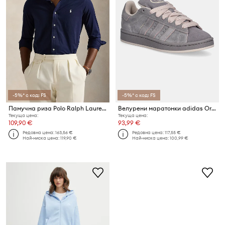
-5%* с код: FS
-5%* с код: FS
Памучна риза Polo Ralph Lauren
Велурени маратонки adidas Originals Campus 00s
Текуща цена:
Текуща цена:
109,90 €
93,99 €
Редовна цена:
163,56 €
Редовна цена:
117,55 €
Най-ниска цена:
119,90 €
Най-ниска цена:
100,99 €