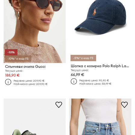
-10%
-5%* с код: FS
-10%* с код: FS
Шапка с козирка Polo Ralph Lauren
Слънчеви очила Gucci
Текуща цена:
Текуща цена:
66,99 €
188,90 €
Редовна цена:
90,90 €
Редовна цена:
209,90 €
Най-ниска цена:
58,99 €
Най-ниска цена:
209,90 €