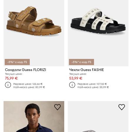
-5%* с код: FS
-5%* с код: FS
Сандали Guess FLORIZI
Чехли Guess FASHIE
Текуща цена:
Текуща цена:
75,99 €
53,99 €
Редовна цена:
122,66 €
Редовна цена:
107,32 €
Най-ниска цена:
80,99 €
Най-ниска цена:
55,99 €