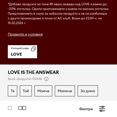
*Добави продукти за поне 89 евро, въведи код LOVE и вземи до
-20% отстъпка. Свали приложението и вземи по-висока отстъпка.
Предложението е само за избрани продукти и не се комбинира
с други промокодове и точки от AC клуб. Важи до 23:59 ч. на
15.02.2026 г.
Правила и условия
Копирай кода
LOVE
LOVE IS THE ANSWEAR
Брой продукти: 100646
тя
той
момче
момиче
за дома
Филтри