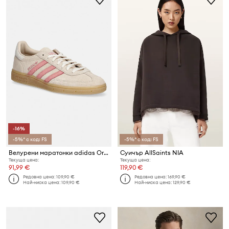
-16%
-5%* с код: FS
-5%* с код: FS
Велурени маратонки adidas Originals Handball Spezial
Суичър AllSaints NIA
Текуща цена:
Текуща цена:
91,99 €
119,90 €
Редовна цена:
109,90 €
Редовна цена:
169,90 €
Най-ниска цена:
109,90 €
Най-ниска цена:
129,90 €