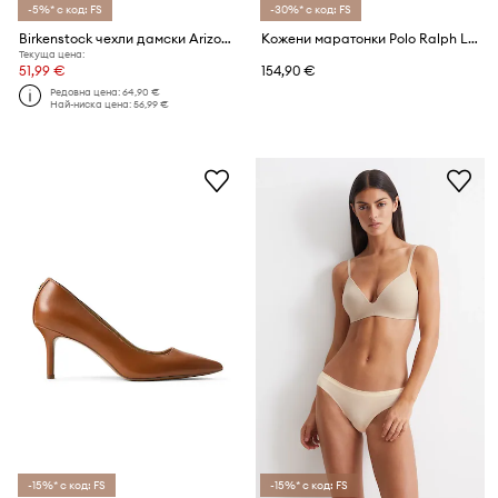
-5%* с код: FS
-30%* с код: FS
Birkenstock чехли дамски Arizona EVA Big Buckle
Кожени маратонки Polo Ralph Lauren Hester Pp
Текуща цена:
51,99 €
154,90 €
Редовна цена:
64,90 €
Най-ниска цена:
56,99 €
-15%* с код: FS
-15%* с код: FS