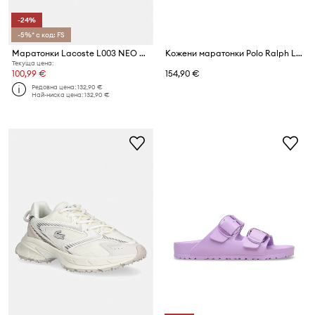
-24%
-5%* с код: FS
Маратонки Lacoste L003 NEO SHOT
Кожени маратонки Polo Ralph Lauren Hester
Текуща цена:
100,99 €
154,90 €
Редовна цена:
132,90 €
Най-ниска цена:
132,90 €