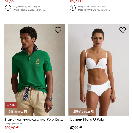
93,99 €
119,90 €
Редовна цена:
139,90 €
Редовна цена:
209,90 €
Най-ниска цена:
98,99 €
Най-ниска цена:
129,90 €
-15%
-5%* с код: FS
-25%* с код: FS
Памучна тениска с яка Polo Ralph Lauren
Сутиен Marc O'Polo
Текуща цена:
109,90 €
47,99 €