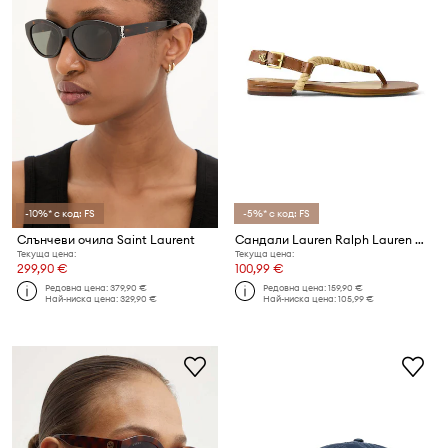
-10%* с код: FS
-5%* с код: FS
Слънчеви очила Saint Laurent
Сандали Lauren Ralph Lauren Ntcl Everley
Текуща цена:
Текуща цена:
299,90 €
100,99 €
Редовна цена:
379,90 €
Редовна цена:
159,90 €
Най-ниска цена:
329,90 €
Най-ниска цена:
105,99 €