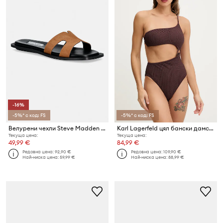
-16%
-5%* с код: FS
-5%* с код: FS
Велурени чехли Steve Madden Sofia
Karl Lagerfeld цял бански дамски
Текуща цена:
Текуща цена:
49,99 €
84,99 €
Редовна цена:
92,90 €
Редовна цена:
109,90 €
Най-ниска цена:
59,99 €
Най-ниска цена:
88,99 €