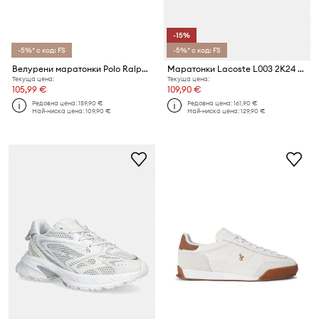
-15%
-5%* с код: FS
-5%* с код: FS
Велурени маратонки Polo Ralph Lauren Masters Crt
Маратонки Lacoste L003 2K24 Sneakers
Текуща цена:
Текуща цена:
105,99 €
109,90 €
Редовна цена:
159,90 €
Редовна цена:
161,90 €
Най-ниска цена:
109,90 €
Най-ниска цена:
129,90 €