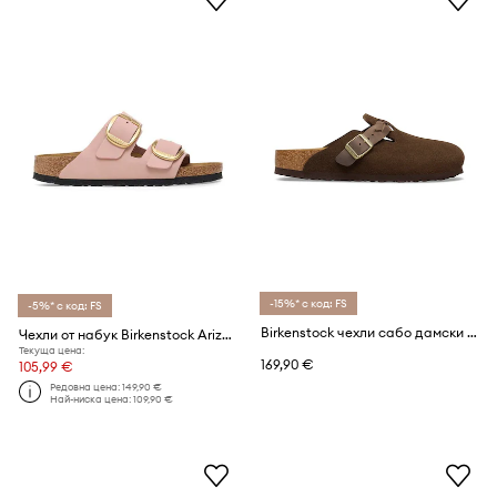
-15%* с код: FS
-5%* с код: FS
Birkenstock чехли сабо дамски от велур Boston Braided
Чехли от набук Birkenstock Arizona Big Buckle
Текуща цена:
169,90 €
105,99 €
Редовна цена:
149,90 €
Най-ниска цена:
109,90 €