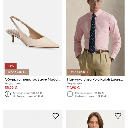
-16%
-5%* с код: FS
-5%* с код: FS
Обувки с тънък ток Steve Madden Kari
Памучна риза Polo Ralph Lauren
Текуща цена:
Текуща цена:
55,99 €
119,90 €
Редовна цена:
102,90 €
Редовна цена:
169,90 €
Най-ниска цена:
66,99 €
Най-ниска цена:
129,90 €