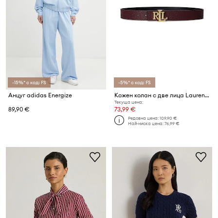
-15%* с код: FS
-5%* с код: FS
Анцуг adidas Energize
Кожен колан с две лица Lauren Ralph Lauren
Текуща цена:
89,90 €
73,99 €
Редовна цена:
109,90 €
Най-ниска цена:
76,99 €