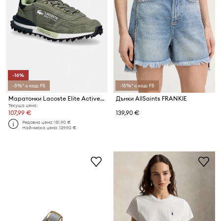
-16%
-5%* с код: FS
-15%* с код: FS
Маратонки Lacoste Elite Active Sneakers
Дънки AllSaints FRANKIE
Текуща цена:
107,99 €
139,90 €
Редовна цена:
151,90 €
Най-ниска цена:
129,90 €