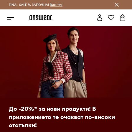
FINAL SALE % ЗАПОЧНА!
Спестявай с Answear Club
Виж тук
До -20%* за нови продукти! В
приложението те очакват по-високи
отстъпки!