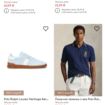
Текуща цена:
Текуща цена:
22,99 €
60,99 €
Редовна цена:
35,99 €
Редовна цена:
107,90 €
Най-ниска цена:
26,99 €
Най-ниска цена:
67,99 €
-5%* с код: FS
-5%* с код: FS
Polo Ralph Lauren Heritage Aera маратонки дамски от кожа
Памучна тениска с яка Polo Ralph Lauren
Текуща цена:
Текуща цена: