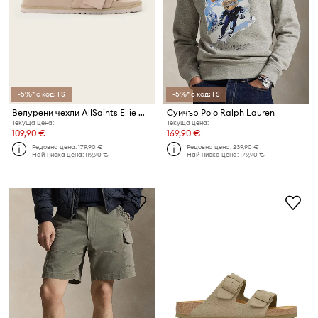
-5%* с код: FS
-5%* с код: FS
Велурени чехли AllSaints Ellie Western Sandal
Суичър Polo Ralph Lauren
Текуща цена:
Текуща цена:
109,90 €
169,90 €
Редовна цена:
179,90 €
Редовна цена:
239,90 €
Най-ниска цена:
119,90 €
Най-ниска цена:
179,90 €