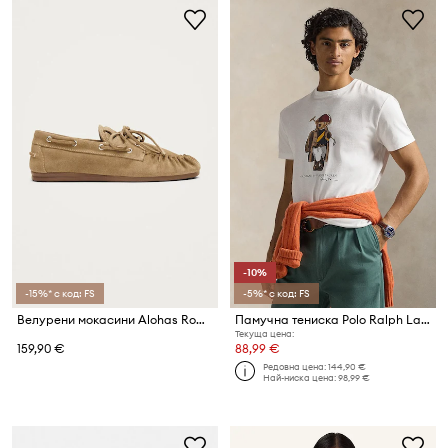
-10%
-15%* с код: FS
-5%* с код: FS
Велурени мокасини Alohas Rowan
Памучна тениска Polo Ralph Lauren
Текуща цена:
159,90 €
88,99 €
Редовна цена:
144,90 €
Най-ниска цена:
98,99 €