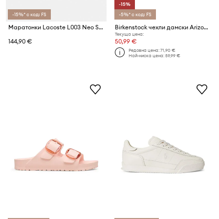
-15%
-15%* с код: FS
-5%* с код: FS
Маратонки Lacoste L003 Neo Shot UTL Sneakers
Birkenstock чехли дамски Arizona EVA Big Buckle
Текуща цена:
144,90 €
50,99 €
Редовна цена:
71,90 €
Най-ниска цена:
59,99 €