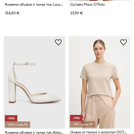
Кожени обувки с тънък ток Lauren Ralph Lauren Lanette
Сутиен Marc O'Polo
154,90 €
37,99 €
-14%
-10%
-5%* с код: FS
-5%* с код: FS
Guess от памук с еластан OCTAVIA
Кожени обувки с тънък ток Aldo Faith