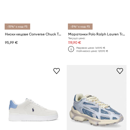
-15%* с код: FS
-5%* с код: FS
Ниски кецове Converse Chuck Taylor All Star Cruise
Маратонки Polo Ralph Lauren Train 89
Текуща цена:
95,99 €
119,90 €
Редовна цена:
169,90 €
Най-ниска цена:
129,90 €