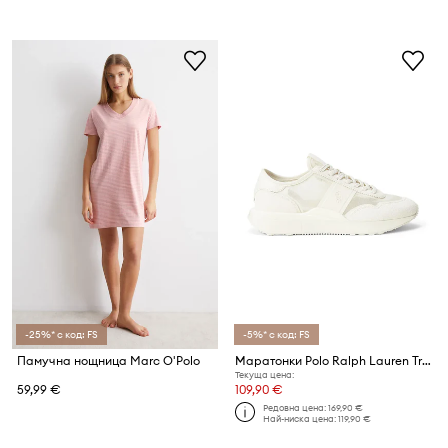
-25%* с код: FS
-5%* с код: FS
Памучна нощница Marc O'Polo
Маратонки Polo Ralph Lauren Train 89
Текуща цена:
59,99 €
109,90 €
Редовна цена:
169,90 €
Най-ниска цена:
119,90 €