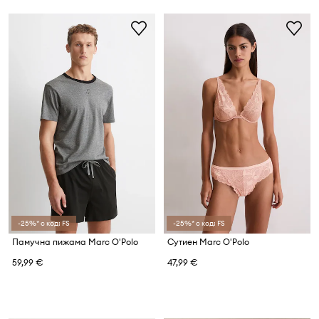
-25%* с код: FS
-25%* с код: FS
Памучна пижама Marc O'Polo
Сутиен Marc O'Polo
59,99 €
47,99 €