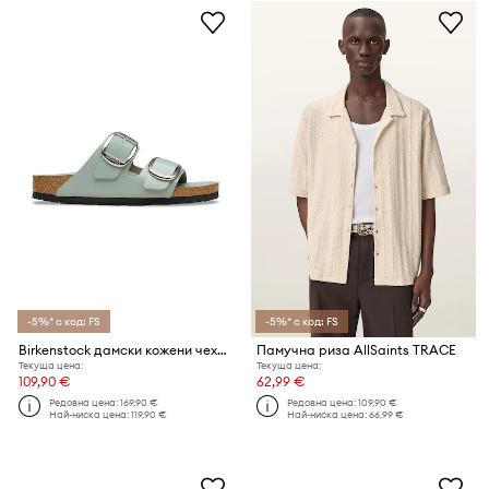
-5%* с код: FS
-5%* с код: FS
Birkenstock дамски кожени чехли с равна подметка Arizona Big Buckle
Памучна риза AllSaints TRACE
Текуща цена:
Текуща цена:
109,90 €
62,99 €
Редовна цена:
169,90 €
Редовна цена:
109,90 €
Най-ниска цена:
119,90 €
Най-ниска цена:
66,99 €