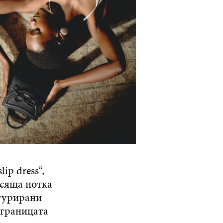
ip dress“,
асяща нотка
ктурирани
 границата