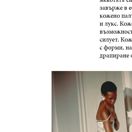
завърже в е
кожено палт
и лукс. Ко
възможност
силует. Ко
с форми, н
драпиране 