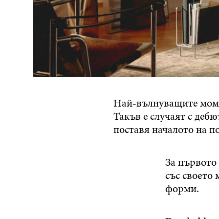
Най-вълнуващите момен
Такъв е случаят с дебю
поставя началото на п
За първото
със своето
форми.