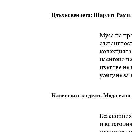
Вдъхновението: Шарлот Рамп
Муза на пр
елегантнос
колекцията
наситено че
цветове не 
усещане за 
Ключовите модели: Мода като
Безспорния
и категорич
мекотата си