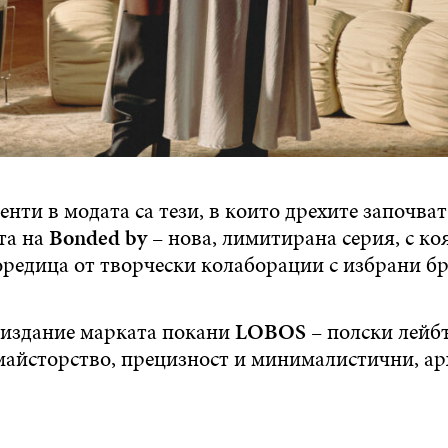
ти в модата са тези, в които дрехите започват
та на
Bonded by
– нова, лимитирана серия, с ко
оредица от творчески колаборации с избрани бр
 издание марката покани
LOBOS
– полски лейбъ
 майсторство, прецизност и минималистични, а