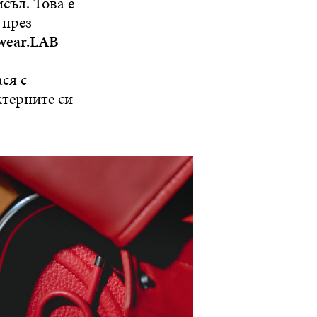
съл. Това е
 през
wear.LAB
ся с
ктерните си