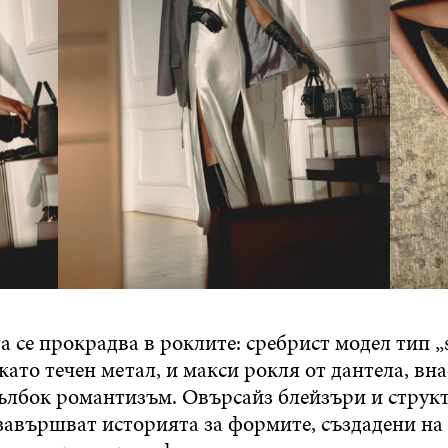
 се прокрадва в роклите: сребрист модел тип „sl
като течен метал, и макси рокля от дантела, вн
дълбок романтизъм. Овърсайз блейзъри и стру
завършват историята за формите, създадени на