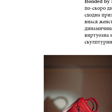
Bonded by
по-скоро ди
сходна приз
внася женст
динамичния
виртуозна 
скулптурни