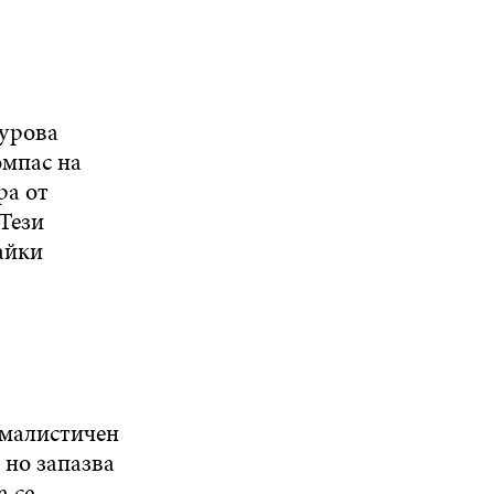
сурова
омпас на
ра от
 Тези
айки
ималистичен
 но запазва
а се