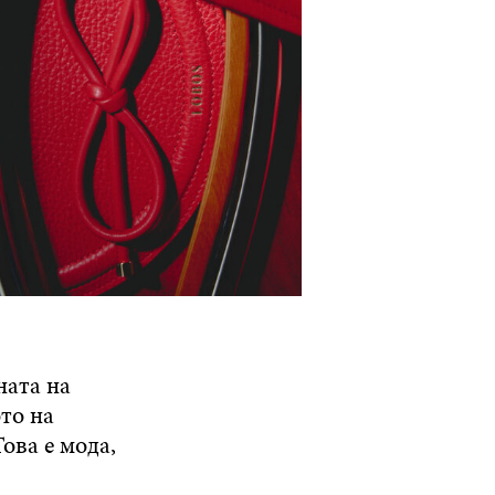
ната на
то на
ова е мода,