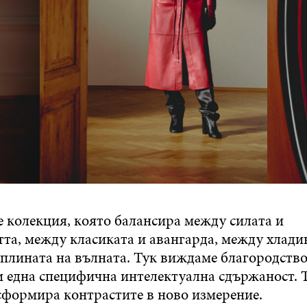
е колекция, която балансира между силата и
тта, между класиката и авангарда, между хлади
оплината на вълната. Тук виждаме благородство
и една специфична интелектуална сдържаност. Т
сформира контрастите в ново измерение.