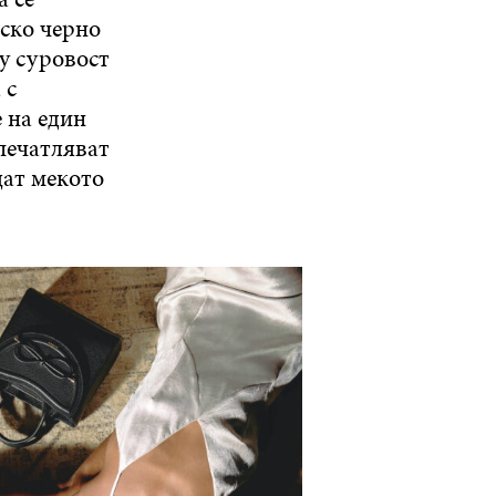
еско черно
у суровост
 с
 на един
печатляват
щат мекото