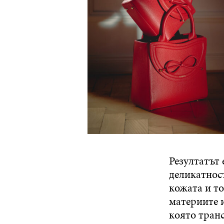
Резултатът 
деликатнос
кожата и т
материите 
която тран