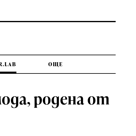
R.LAB
OЩЕ
мода, родена от