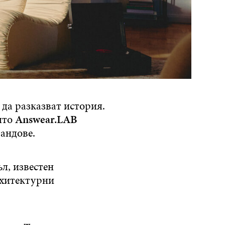
 да разказват история.
ято
Answear.LAB
андове.
л, известен
рхитектурни