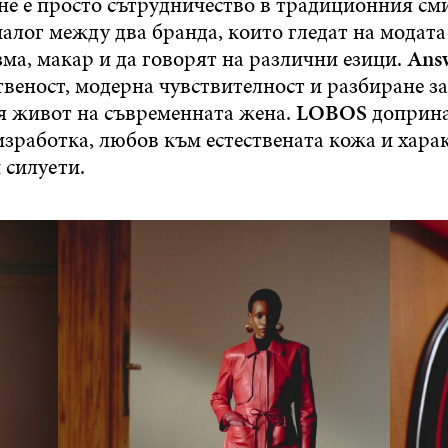
не е просто сътрудничество в традиционния сми
алог между два бранда, които гледат на модата
ма, макар и да говорят на различни езици.
Ans
веност, модерна чувствителност и разбиране за
 живот на съвременната жена.
LOBOS
доприна
изработка, любов към естествената кожа и хара
 силуети.