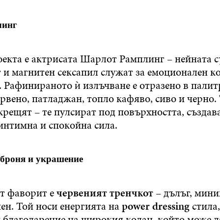
линг
оекта е актрисата Шарлот Рамплинг – нейната 
т и магнитен сексапил служат за емоционален к
. Рафинираното ѝ излъчване е отразено в палит
рвено, патладжан, топло кафяво, сиво и черно.
крещят – те пулсират под повърхността, създав
интимна и спокойна сила.
 броня и украшение
т фаворит е
червеният тренчкот
– дълъг, мин
ен. Той носи енергията на
power dressing
стила,
 благодарение на широкия колан, който може д