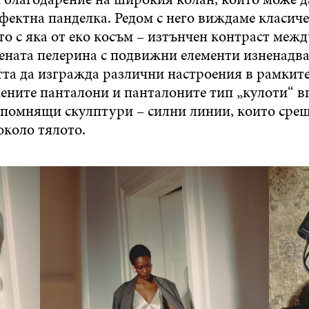
фектна панделка. Редом с него виждаме класич
о с яка от еко косъм – изтънчен контраст межд
жената пелерина с подвижни елементи изненадва
та да изгражда различни настроения в рамките
жените панталони и панталоните тип „кулоти“ в
апомнящи скулптури – силни линии, които сре
около тялото.