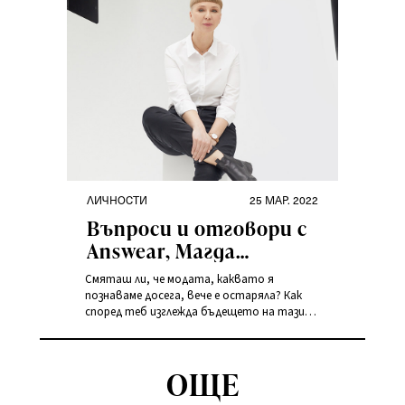
answear.LAB
answear.LAB – нашата собствена марка.
Разговаряме с нейния бранд директор Ага
Корсак за идеите, които стоят зад
answear.LAB, за задкулисието при
създаването на една колекция, за
предстоящите предизвикателства и
постигнатите успехи.
ЛИЧНОСТИ
25 МАР. 2022
Въпроси и отговори с
Answear, Магда
Дабровска, член на
Смяташ ли, че модата, каквато я
Управителния съвет
познаваме досега, вече е остаряла? Как
според теб изглежда бъдещето на тази
на Answear.
индустрия?
OЩЕ