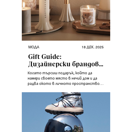
МОДА
18 ДЕК. 2025
Gift Guide:
Дизайнерски брандове,
които винаги носят
Когато търсиш подарък, който да
радост
намери своето място в нечий дом и да
радва окото в личното пространство,
най-добрият избор е балансът между
функционалност и естетика.