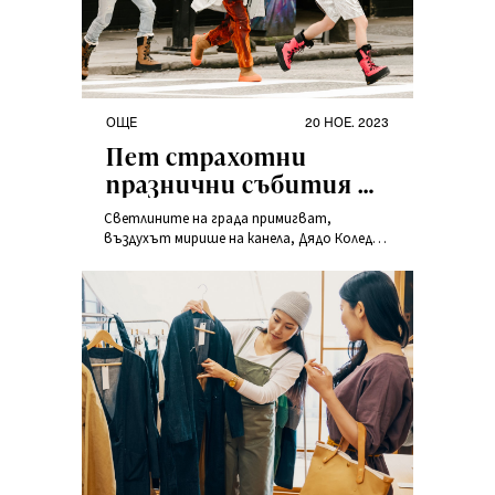
свръхстимулацията.
OЩЕ
20 НОЕ. 2023
Пет страхотни
празнични събития &
пет перфектни
Светлините на града примигват,
аутфита
въздухът мирише на канела, Дядо Коледа
носи огромни намаления.