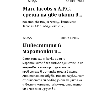
МОДА
05 НОЕ. 2025
Marc Jacobs x A.P.C. –
среща на две икони в
духа на 80-те
Когато две модни легенди като Marc
Jacobs и A.P.C. обединят сили,
резултатът може да бъде само
необикновен. Общата им колекция AW25 е
МОДА
30 ОКТ. 2025
радостно пътуване във времето, което
празнува жизнената естетика на 80-те
Инвестиция в
години и автентичността на
маратонки и
дългогодишните приятелства. Това,
лимитирани обувки –
което започва като споделено
Само допреди няколко години
вдъхновение, еволюира в креативен
кои модели повишават
маратонките бяха символ единствено на
диалог между Ню Йорк и Париж.
ежедневния комфорт. Днес те се
стойността си?
превърнаха в истинска модна валута.
Лимитираните обувки могат да увеличат
стойността си по-бързо от акциите на
известни компании, а колекционирането
им е модерно изкуство.