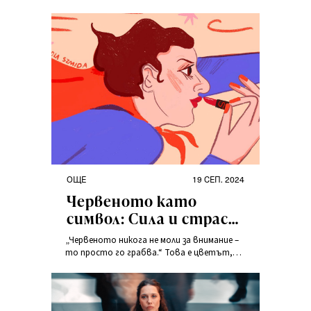
OЩЕ
19 СЕП. 2024
Червеното като
символ: Сила и страст
в културата и модата
„Червеното никога не моли за внимание –
то просто го грабва.“ Това е цветът,
който винаги е предизвиквал екстремни
емоции: любов и страст, но също така
сила и бунт.