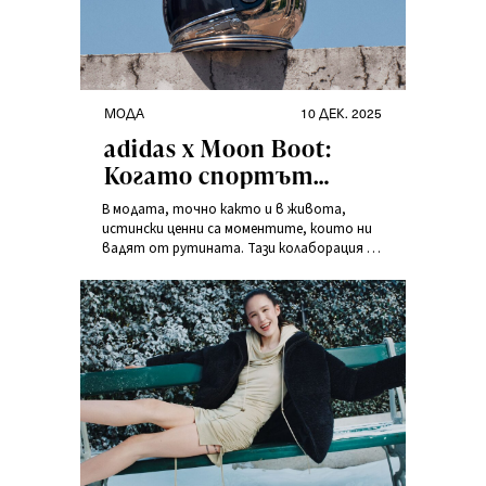
МОДА
10 ДЕК. 2025
аdidas x Moon Boot:
Когато спортът
среща космическия
В модата, точно както и в живота,
блясък
истински ценни са моментите, които ни
вадят от рутината. Тази колаборация е
точно това – дързък сблъсък на две
напълно различни естетики. аdidas и Moon
Boot обединяват сили, за да създадат
нещо, което не просто се носи, а се
забелязва.