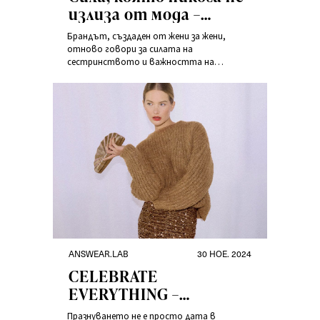
излиза от мода –
колекцията
Брандът, създаден от жени за жени,
„Sisterhood Stories” от
отново говори за силата на
сестринството и важността на
Answear.LAB
взаимната подкрепа. Колекцията
„Sisterhood Stories” е поклон пред
съвременните жени, които постигат
повече заедно и искат да споделят този
опит с другите.
ANSWEAR.LAB
30 НОЕ. 2024
CELEBRATE
EVERYTHING –
Отбелязвай
Празнуването не е просто дата в