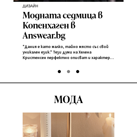
ДИЗАЙН
Д
Модната седмица в
Копенхаген в
Answear.bg
"Дания е като малко, тайно място със свой
Е
уникален език." Тези думи на Хелена
пл
Кристенсен перфектно описват и характера
с
на Седмицата на модата в Копенхаген.
кл
READ & SHOP
RE
Проведена от 27 до 31…
м
и
МОДА