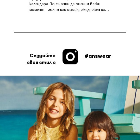
специалните
календара. То е начин да оценим всеки
момент – голям или малък, ежедневен или
моменти с новата
специален. В крайна сметка, ние решаваме
колекция на
кои моменти заслужават да бъдат
Answear.LAB
отпразнувани.
Създайте
#answear
своя стил с