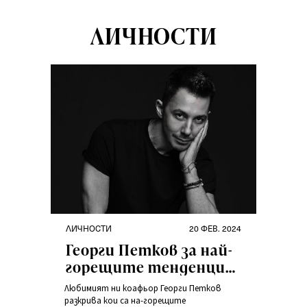
ЛИЧНОСТИ
ЛИЧНОСТИ
20 ФЕВ. 2024
Георги Петков за най-
горещите тенденции
в косите, модата и
Любимият ни коафьор Георги Петков
пътешествията
разкрива кои са на-горещите