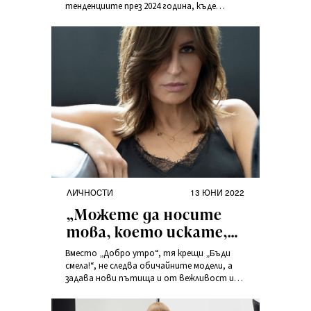
тенденциите през 2024 година, къде
открива своите вдъхновения и кои са
цветовете на годината.
ЛИЧНОСТИ
13 ЮНИ 2022
„Можете да носите
това, което искате,
както искате, и никой
Вместо „Добро утро“, тя крещи „Бъди
няма право да ви
смела!“, не следва обичайните модели, а
задава нови пътища и от вежливост и
съди.“ – Ага Корсак за
коректност предпочита да бъде
същността на
непокорна, смела и спонтанна. Това е