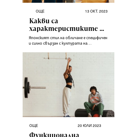
OЩЕ
13 ОКТ. 2023
Какви са
характеристиките на
японския моден стил?
Японският стил на обличане е специфичен
и силно свързан с културата на
страната. Тенденциите също са важни,
както и субкултурите. Всичко това води
до истинска смесица, която е
разпознаваема в целия свят.
OЩЕ
20 ЮЛИ 2023
Функционалнa