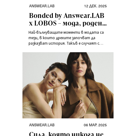
ANSWEAR.LAB
12 ДЕК. 2025
Bonded by Answear.LAB
x LOBOS – мода, родена
от споделена визия
Най-вълнуващите моменти в модата са
тези, в които дрехите започват да
разказват история. Такъв е случаят с
дебюта на Bonded by – нова, лимитирана
серия, с която Answear.LAB поставя
началото на поредица от творчески
колаборации с избрани брандове.
ANSWEAR.LAB
06 МАР. 2025
Сила, която никога не