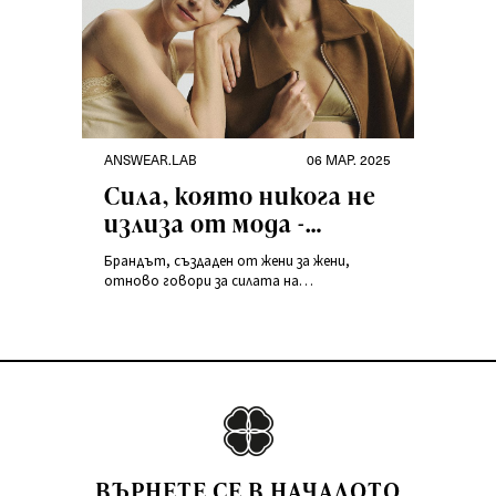
ANSWEAR.LAB
06 МАР. 2025
Сила, която никога не
излиза от мода -
колекцията
Брандът, създаден от жени за жени,
„Sisterhood Stories” от
отново говори за силата на
Answear.LAB
сестринството и важността на
взаимната подкрепа. Колекцията
„Sisterhood Stories” е поклон пред
съвременните жени, които постигат
повече заедно и искат да споделят този
опит с другите.
ВЪРНЕТЕ СЕ В НАЧАЛОТО