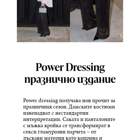
Power Dressing
празнично издание
Power dressing получава нов прочит за
празничния сезон. Дамските костюми
изненадват с нестандартни
интерпретации. Саката и панталоните
с мъжка кройка се трансформират в
секси гламурозни парчета – от
лъскави материи като коприна и