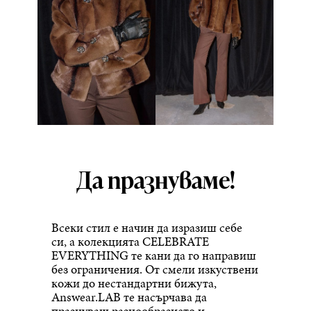
Да празнуваме!
Всеки стил е начин да изразиш себе
си, а колекцията CELEBRATE
EVERYTHING те кани да го направиш
без ограничения. От смели изкуствени
кожи до нестандартни бижута,
Answear.LAB те насърчава да
празнуваш разнообразието и