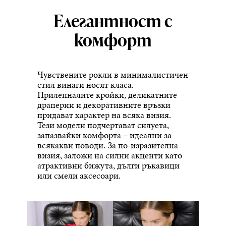
Елегантност с
комфорт
Чувствените рокли в минималистичен
стил винаги носят класа.
Прилепналите кройки, деликатните
драперии и декоративните връзки
придават характер на всяка визия.
Тези модели подчертават силуета,
запазвайки комфорта – идеални за
всякакви поводи. За по-изразителна
визия, заложи на силни акценти като
атрактивни бижута, дълги ръкавици
или смели аксесоари.