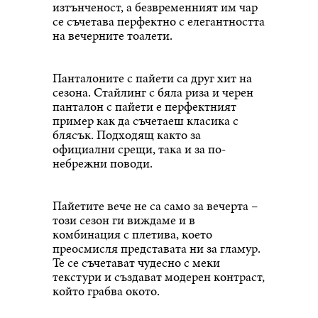
изтънченост, а безвременният им чар
се съчетава перфектно с елегантността
на вечерните тоалети.
Панталоните с пайети са друг хит на
сезона. Стайлинг с бяла риза и черен
панталон с пайети е перфектният
пример как да съчетаеш класика с
блясък. Подходящ както за
официални срещи, така и за по-
небрежни поводи.
Пайетите вече не са само за вечерта –
този сезон ги виждаме и в
комбинация с плетива, което
преосмисля представата ни за гламур.
Те се съчетават чудесно с меки
текстури и създават модерен контраст,
който грабва окото.