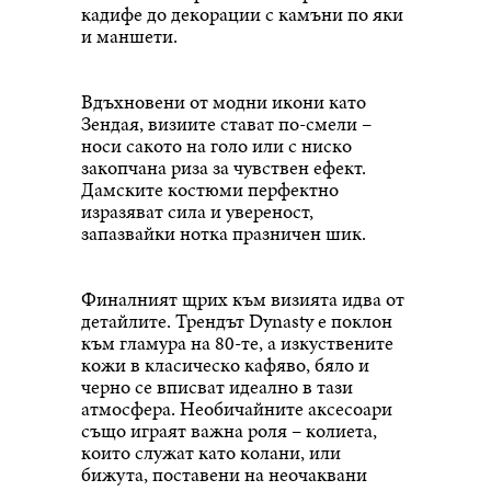
кадифе до декорации с камъни по яки
и маншети.
Вдъхновени от модни икони като
Зендая, визиите стават по-смели –
носи сакото на голо или с ниско
закопчана риза за чувствен ефект.
Дамските костюми перфектно
изразяват сила и увереност,
запазвайки нотка празничен шик.
Финалният щрих към визията идва от
детайлите. Трендът Dynasty е поклон
към гламура на 80-те, а изкуствените
кожи в класическо кафяво, бяло и
черно се вписват идеално в тази
атмосфера. Необичайните аксесоари
също играят важна роля – колиета,
които служат като колани, или
бижута, поставени на неочаквани