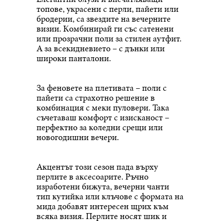
топове, украсени с перли, пайети или
бродерии, са звездите на вечерните
визии. Комбинирай ги със сатенени
или прозрачни поли за стилен аутфит.
А за всекидневието – с дънки или
широки панталони.
За феновете на плетивата – поли с
пайети са страхотно решение в
комбинация с меки пуловери. Така
съчетаваш комфорт с изисканост –
перфектно за коледни срещи или
новогодишни вечери.
Акцентът този сезон пада върху
перлите в аксесоарите. Ръчно
изработени бижута, вечерни чанти
тип кутийка или клъчове с формата на
мида добавят интересен щрих към
всяка визия. Перлите носят шик и