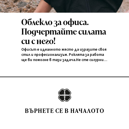
Облекло за офиса.
Подчертайте силата
си с него!
Офисът е идеалното място да изразите своя
стил и професионализъм. Роклята за работа
ще ви помогне в тази задача.Не сте сигурни
как да я оформите, за да се представите с
класа?Разгледайте възможностите си.
ВЪРНЕТЕ СЕ В НАЧАЛОТО