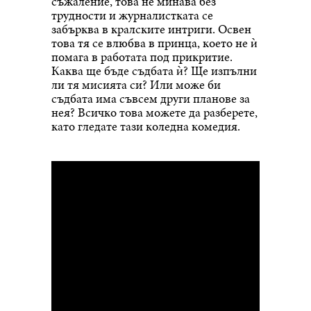
съжаление, това не минава без
трудности и журналистката се
забърква в кралските интриги. Освен
това тя се влюбва в принца, което не ѝ
помага в работата под прикритие.
Каква ще бъде съдбата ѝ? Ще изпълни
ли тя мисията си? Или може би
съдбата има съвсем други планове за
нея? Всичко това можете да разберете,
като гледате тази коледна комедия.