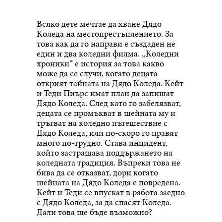
Всяко дете мечтае да хване Дядо
Коледа на местопрестъплението. За
това как да го направи е създаден не
един и два коледни филма. „Коледни
хроники“ е история за това какво
може да се случи, когато децата
открият тайната на Дядо Коледа. Кейт
и Теди Пиърс имат план да запишат
Дядо Коледа. След като го забелязват,
децата се промъкват в шейната му и
тръгват на коледно пътешествие с
Дядо Коледа, или по-скоро го правят
много по-трудно. Става инцидент,
който застрашава поддържането на
коледната традиция. Въпреки това не
бива да се отказват, дори когато
шейната на Дядо Коледа е повредена.
Кейт и Теди се впускат в работа заедно
с Дядо Коледа, за да спасят Коледа.
Дали това ще бъде възможно?