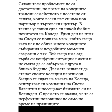
Сякаш тези проблемите не са
достатъчни, по време на коледните
трапези семейството е посетено от
лелята, която всеки път си има нов
партньор в търговския център. В
такива условия едва ли някой би бил
почитател на Коледа. Един ден на пътя
на Слоун се появява мъж, който също
като нея не обича много коледното
събирания и неудобните моменти
свързани с тях. Той също има зад
гърба си конфузни ситуации с жени и
не смята да се забърква с друга в
близко бъдеще. Двамата решават да
станат своите коледни партньори.
Заедно те сядат на масата на Коледа,
осигуряват си компания на Свети
Валентин и посещават близките си на
Великден. С времето се оказва, че те са
перфектни половинки не само по
време на празниците.