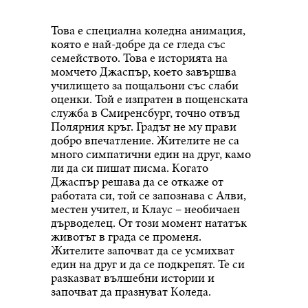
Това е специална коледна анимация,
която е най-добре да се гледа със
семейството. Това е историята на
момчето Джаспър, което завършва
училището за пощальони със слаби
оценки. Той е изпратен в пощенската
служба в Смиренсбург, точно отвъд
Полярния кръг. Градът не му прави
добро впечатление. Жителите не са
много симпатични един на друг, камо
ли да си пишат писма. Когато
Джаспър решава да се откаже от
работата си, той се запознава с Алви,
местен учител, и Клаус – необичаен
дърводелец. От този момент нататък
животът в града се променя.
Жителите започват да се усмихват
един на друг и да се подкрепят. Те си
разказват вълшебни истории и
започват да празнуват Коледа.