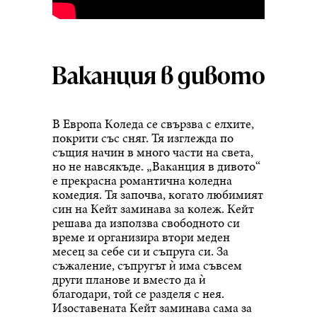
Ваканция в дивото
В Европа Коледа се свързва с елхите,
покрити със сняг. Тя изглежда по
същия начин в много части на света,
но не навсякъде. „Ваканция в дивото“
е прекрасна романтична коледна
комедия. Тя започва, когато любимият
син на Кейт заминава за колеж. Кейт
решава да използва свободното си
време и организира втори меден
месец за себе си и съпруга си. За
съжаление, съпругът ѝ има съвсем
други планове и вместо да ѝ
благодари, той се разделя с нея.
Изоставената Кейт заминава сама за