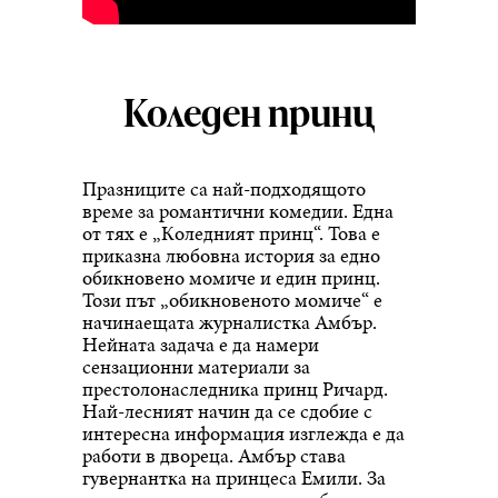
Коледен принц
Празниците са най-подходящото
време за романтични комедии. Една
от тях е „Коледният принц“. Това е
приказна любовна история за едно
обикновено момиче и един принц.
Този път „обикновеното момиче“ е
начинаещата журналистка Амбър.
Нейната задача е да намери
сензационни материали за
престолонаследника принц Ричард.
Най-лесният начин да се сдобие с
интересна информация изглежда е да
работи в двореца. Амбър става
гувернантка на принцеса Емили. За