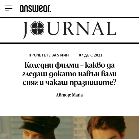
ПРОЧЕТЕТЕ ЗА
5
МИН
07 ДЕК. 2021
Коледни филми – какво да
гледаш докато навън вали
сняг и чакаш празниците?
Автор: Maria