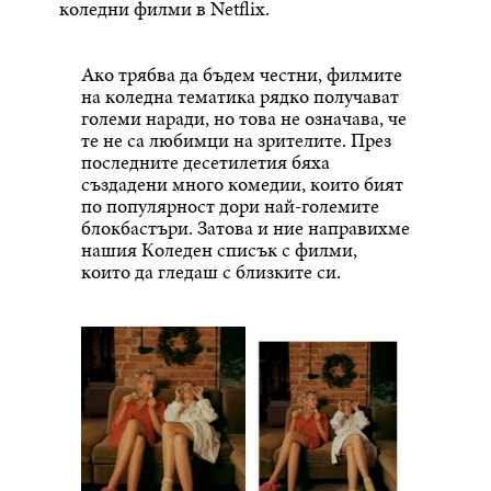
коледни филми в Netflix.
Aко трябва да бъдем честни, филмите
на коледна тематика рядко получават
големи наради, но това не означава, че
те не са любимци на зрителите. През
последните десетилетия бяха
създадени много комедии, които бият
по популярност дори най-големите
блокбастъри. Затова и ние направихме
нашия Коледен списък с филми,
които да гледаш с близките си.