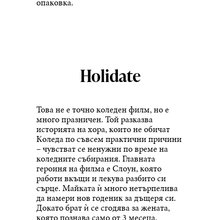
опаковка.
Holidate
Това не е точно коледен филм, но е
много празничен. Той разказва
историята на хора, които не обичат
Коледа по съвсем практични причини
– чувстват се ненужни по време на
коледните събирания. Главната
героиня на филма е Слоун, която
работи вкъщи и лекува разбито си
сърце. Майката ѝ много нетърпелива
да намери нов годеник за дъщеря си.
Докато брат ѝ се сгодява за жената,
която познава само от 3 месеца.