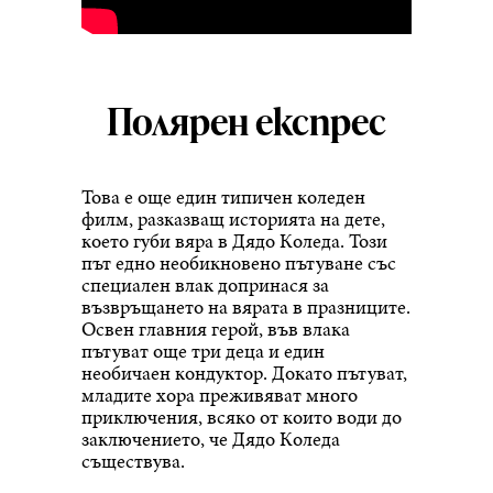
Полярен експрес
Това е още един типичен коледен
филм, разказващ историята на дете,
което губи вяра в Дядо Коледа. Този
път едно необикновено пътуване със
специален влак допринася за
възвръщането на вярата в празниците.
Освен главния герой, във влака
пътуват още три деца и един
необичаен кондуктор. Докато пътуват,
младите хора преживяват много
приключения, всяко от които води до
заключението, че Дядо Коледа
съществува.