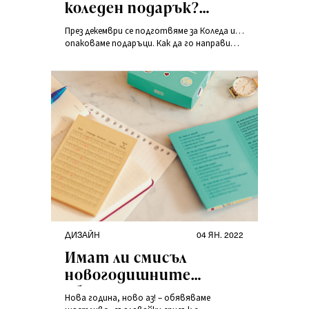
коледен подарък?
Вдъхновяващи идеи за
През декември се подготвяме за Коледа и…
красиви опаковки
опаковаме подаръци. Как да го направим?
Разгледайте нашите съвети и
вдъхновения, а след това вземете
хартия, ножица, цветни панделки и
създайте от тях прекрасни комбинации –
те ще бъдат твърде красиви за
разопаковане!
ДИЗАЙН
04 ЯН. 2022
Имат ли смисъл
новогодишните
обещания и цели?
Нова година, ново аз! – обявяваме