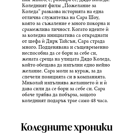
Коледният филм „Пожелание за
Коледа“ разказва историята на една
отлична служителка на Сара Шоу,
която за съжаление е много покорна и
срамежлива личност. Когато идеите ѝ
за коледна инициатива са откраднати
от шефа ѝ Дирк Тайсън, Сара страда
много. Подценявана и същевременно
неспособна да се бори за себе си,
жената среща на улицата Дядо Коледа,
който обещава да изпълни едно нейно
желание. Сара моли за кураж, за да
спечели позицията си в компанията.
Миколай изпълнява желанието ѝ и ѝ
дава сили да се бори за себе си. Сара
обаче трябва да побърза, защото
коледният подарък трае само 48 часа.
Коледните хроники