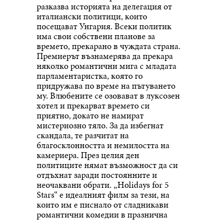
разказва историята на делегация от
италиански политици, които
посещават Унгария. Всеки политик
има свои собствени планове за
времето, прекарано в чуждата страна.
Премиерът възнамерява да прекара
няколко романтични мига с младата
парламентаристка, която го
придружава по време на пътуването
му. Влюбените се озовават в луксозен
хотел и прекарват времето си
приятно, докато не намират
мистериозно тяло. За да избегнат
скандала, те разчитат на
благосклонността и немилостта на
камериера. През целия ден
политиците нямат възможност да си
отдъхнат заради постоянните и
неочаквани обрати. „Holidays for 5
Stars“ е идеалният филм за тези, на
които им е писнало от сладникави
романтични комедии в празнична