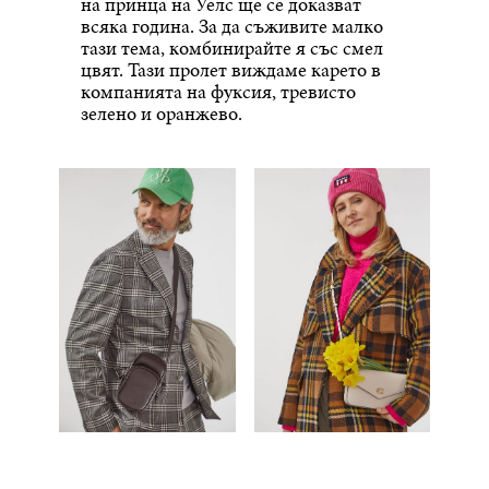
на принца на Уелс ще се доказват
всяка година. За да съживите малко
тази тема, комбинирайте я със смел
цвят. Тази пролет виждаме карето в
компанията на фуксия, тревисто
зелено и оранжево.