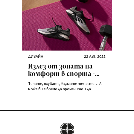
ДИЗАЙН
22 АВГ. 2022
Излез от зоната на
комфорт в спорта -
как да започнете да
Тичате, плувате, вдигате тежести… А
тренирате нещо
може би е време да промените и да
ново?
изпробвате нещо ново? Убеждаваме ви да
напуснете зоната си на комфорт при
тренировките.