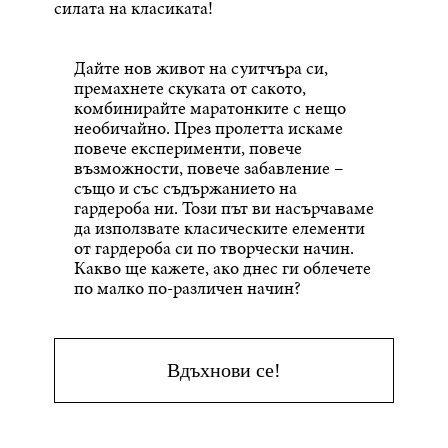
силата на класиката!
Дайте нов живот на суитчъра си,
премахнете скуката от сакото,
комбинирайте маратонките с нещо
необичайно. През пролетта искаме
повече експерименти, повече
възможности, повече забавление –
също и със съдържанието на
гардероба ни. Този път ви насърчаваме
да използвате класическите елементи
от гардероба си по творчески начин.
Какво ще кажете, ако днес ги облечете
по малко по-различен начин?
Вдъхнови се!