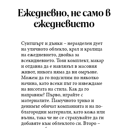
Ежедневно, не само в
ежедневието
Суитшърт и дънки – неразделен дует
на уличното облекло, крал и кралица
на ежедневието, двойка за
всекидневието. Този комплект, макар
и отдавна да е навлязъл в масовия
живот, никога няма да ви омръзне.
Можем да го подсилим по няколко
начина, като всеки път го извеждаме
на висотата на стила. Как да го
направим? Първо, играйте с
материалите. Памучното трико и
денимът обичат компанията и на по-
благородни материали, като кожа или
вълна, така че не се страхувайте да ги
добавяте към облеклото си. Второ –