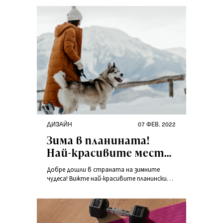
ДИЗАЙН
07 ФЕВ. 2022
Зима в планината!
Най-красивите места,
заснети от
Добре дошли в страната на зимните
участниците в
чудеса! Вижте най-красивите планински
конкурса
кътчета – идеални за дълги преходи,
любуване на живописни пейзажи, както и
Winterspiration
за бързо каране на ски.