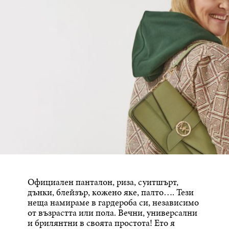
Официален панталон, риза, суитшърт,
дънки, блейзър, кожено яке, палто…. Тези
неща намираме в гардероба си, независимо
от възрастта или пола. Вечни, универсални
и брилянтни в своята простота! Ето я