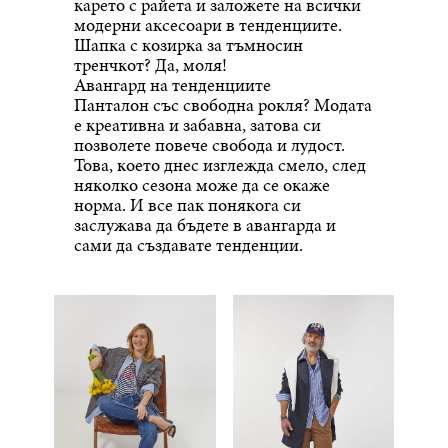
карето с райета и заложете на всички
модерни аксесоари в тенденциите.
Шапка с козирка за тъмносин
тренчкот? Да, моля!
Авангард на тенденциите
Панталон със свободна рокля? Модата
е креативна и забавна, затова си
позволете повече свобода и лудост.
Това, което днес изглежда смело, след
няколко сезона може да се окаже
норма. И все пак понякога си
заслужава да бъдете в авангарда и
сами да създавате тенденции.