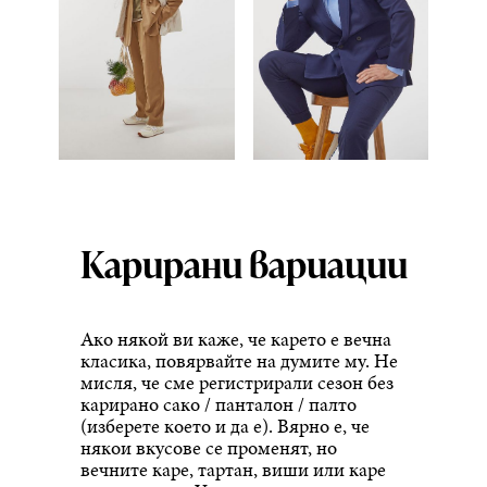
Карирани вариации
Ако някой ви каже, че карето е вечна
класика, повярвайте на думите му. Не
мисля, че сме регистрирали сезон без
карирано сако / панталон / палто
(изберете което и да е). Вярно е, че
някои вкусове се променят, но
вечните каре, тартан, виши или каре