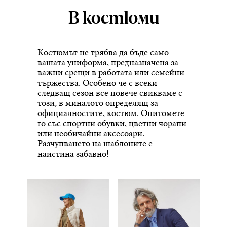
В костюми
Костюмът не трябва да бъде само
вашата униформа, предназначена за
важни срещи в работата или семейни
тържества. Особено че с всеки
следващ сезон все повече свикваме с
този, в миналото определящ за
официалностите, костюм. Опитомете
го със спортни обувки, цветни чорапи
или необичайни аксесоари.
Разчупването на шаблоните е
наистина забавно!