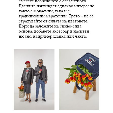
смесете небрежното с елегантното.
Дънките изглеждат еднакво интересно
както с мокасини, така и с
традиционни маратонки. Трето – не се
страхувайте от силата на цветовете.
Дори да заложите на синьо-сива
основа, добавете аксесоар в наситен
нюанс, например шапка или чанта.