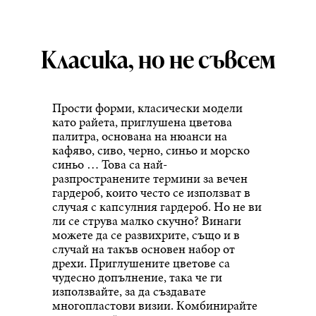
Класика, но не съвсем
Прости форми, класически модели
като райета, приглушена цветова
палитра, основана на нюанси на
кафяво, сиво, черно, синьо и морско
синьо … Това са най-
разпространените термини за вечен
гардероб, които често се използват в
случая с капсулния гардероб. Но не ви
ли се струва малко скучно? Винаги
можете да се развихрите, също и в
случай на такъв основен набор от
дрехи. Приглушените цветове са
чудесно допълнение, така че ги
използвайте, за да създавате
многопластови визии. Комбинирайте