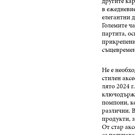
другите кар
в ежедневие
елегантни 
Големите ча
партита, ос
прикрепени 
същевремен
Не е необхо
стилен аксе
лято 2024 г
ключодържа
помпони, ко
различни. В
продукти, 
От стар акс
се получава