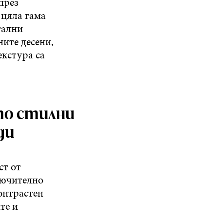
през
 цяла гама
тални
ните десени,
екстура са
Ето стилни
ди
ст от
лючително
контрастен
те и