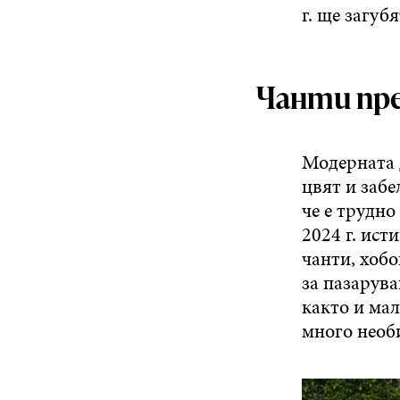
г. ще загуб
Чанти пре
Модерната д
цвят и заб
че е трудно
2024 г. ист
чанти, хоб
за пазарув
както и ма
много необи