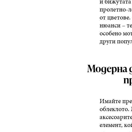
и бижутата
пролетно-л
от цветове.
нюанси – те
особено мот
други попул
Модерна д
п
Имайте пред
облеклото.
аксесоарите
елемент, к