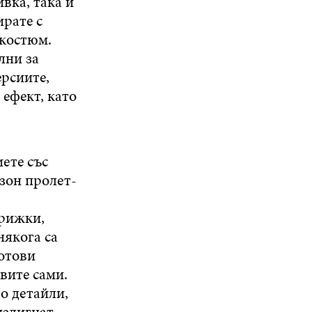
вка, така и
ирате с
 костюм.
лни за
ерсиите,
 ефект, като
иете със
езон пролет-
ерижки,
някога са
готови
вите сами.
го детайли,
издигнат