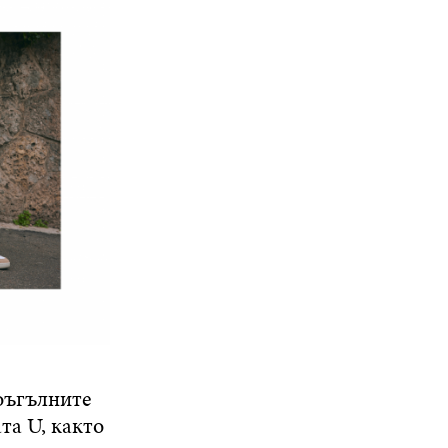
оъгълните
та U, както