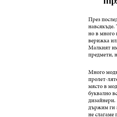
тря
През после
навсякъде. 
но в много
верижка или
Малкият им
предмети, н
Много модн
пролет-лято
място в мод
буквално вс
дизайнери. 
държим ги 
не слагаме 