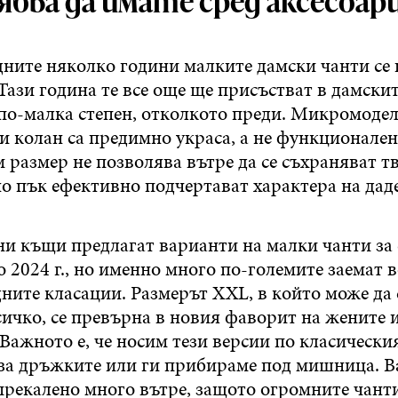
бва да имате сред аксесоа
дните няколко години малките дамски чанти се
Тази година те все още ще присъстват в дамскит
 по-малка степен, отколкото преди. Микромодел
 колан са предимно украса, а не функционален
 размер не позволява вътре да се съхраняват т
о пък ефективно подчертават характера на даде
и къщи предлагат варианти на малки чанти за 
 2024 г., но именно много по-големите заемат 
ните класации. Размерът XXL, в който може да 
ичко, се превърна в новия фаворит на жените и
Важното е, че носим тези версии по класическия 
за дръжките или ги прибираме под мишница. В
прекалено много вътре, защото огромните чант