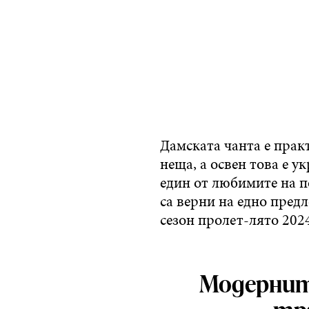
Дамската чанта е прак
неща, а освен това е ук
един от любимите на п
са верни на едно пред
сезон пролет-лято 2024 
Модерните