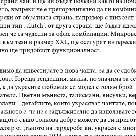
ирани чанти ще ви бъдат полезни както на почи
то, въпреки че е препоръчително да ги комбин
дрехи от обратната страна, например с шикозен
нти тип „clutch“, от друга страна, ще бъдат идеа
вен че са чудесни за офис комбинации. Микров
към тези в размер XXL, ще осигурят интересен
но ще придобият функционалност.
димо да инвестирате в нова чанта, за да се сдоб
соар. Гореща тенденция, малка, но значима за с
., е да украсите любимия си модел с голям брой
тели. Цветни мъниста, талисмани, висулки, в
лани – детайлите, които украсяват чантите, по
ажното е, че не е задължително да използвате 
защото също толкова добре можете да ги пригот
есоар от дъното на гардероба ви, украсен с мно
т модерни чанти 2024, които със сигурност ще 