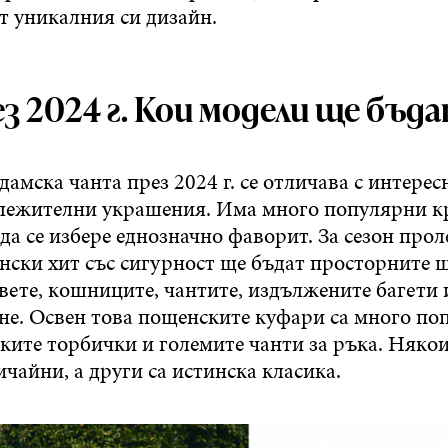
ят уникалния си дизайн.
з 2024 г. Кои модели ще бъда
амска чанта през 2024 г. се отличава с интерес
ележителни украшения. Има много популярни к
 да се избере еднозначно фаворит. За сезон про
ински хит със сигурност ще бъдат просторните
овете, кошниците, чантите, издължените багети
ане. Освен това пощенските куфари са много по
лките торбички и големите чанти за ръка. Няко
чайни, а други са истинска класика.