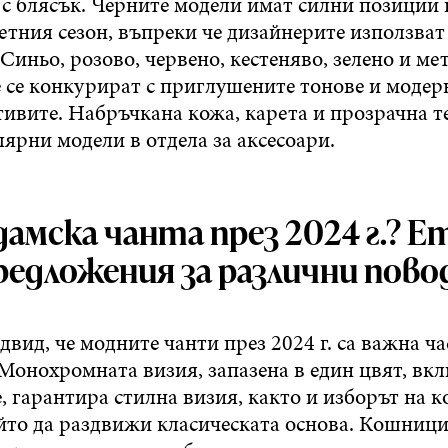
 с блясък. Черните модели имат силни позиции 
етния сезон, въпреки че дизайнерите използват
 Синьо, розово, червено, кестеняво, зелено и ме
 се конкурират с приглушените тонове и модер
ивите. Набръчкана кожа, карета и прозрачна т
ярни модели в отдела за аксесоари.
амска чанта през 2024 г.? 
редложения за различни пово
вид, че модните чанти през 2024 г. са важна ча
 Монохромната визия, запазена в един цвят, вк
, гарантира стилна визия, както и изборът на 
ойто да раздвижи класическата основа. Кошници