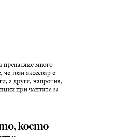
да пренасяме много
, че този аксесоар е
и, а други, напротив,
енции при чантите за
ото, което