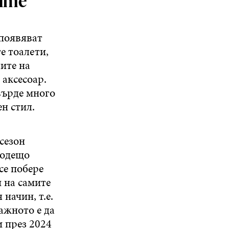
рите
 появяват
е тоалети,
ите на
 аксесоар.
върде много
н стил.
сезон
водещо
се побере
 на самите
начин, т.е.
ажното е да
и през 2024