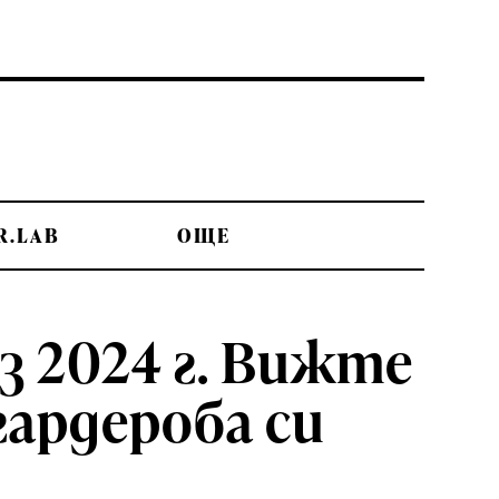
R.LAB
OЩЕ
з 2024 г. Вижте
гардероба си