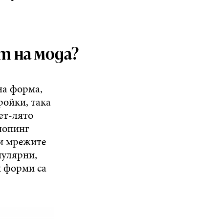
т на мода?
на форма,
ройки, така
лет-лято
 шопинг
 и мрежите
пулярни,
и форми са