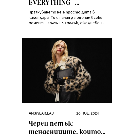
EVERYTHING –
Отбелязвай
Празнуването не е просто дата в
специалните
календара. То е начин да оценим всеки
момент – голям или малък, ежедневен
моменти с новата
или специален. В крайна сметка, ние
решаваме кои моменти заслужават да
колекция на
бъдат отпразнувани.
Answear.LAB
Категории
Публикувано
ANSWEAR.LAB
20 НОЕ. 2024
на
Черен петък:
тенденциитe, които