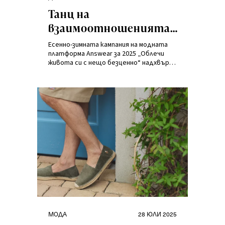
на
Танц на
взаимоотношенията
в новата кампания на
Есенно-зимната кампания на модната
Answear
платформа Answear за 2025 „Облечи
живота си с нещо безценно“ надхвърля
границите на класическата модна
реклама и се превръща в метафора за
човешките взаимоотношения –
интимни и ежедневни, преплетени
като танцови стъпки.
Категории
Публикувано
МОДА
28 ЮЛИ 2025
на