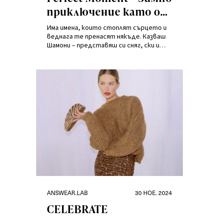
приключение като от
мечтите!
Има имена, които стоплят сърцето и
веднага те пренасят някъде. Казваш
Шамони – представяш си сняг, ски и
зима. Шамони е най-старият ски курорт
във Франция, сгушен в подножието на
Монблан. Точно там се ражда марката
Perfect Moment.
Категории
Публикувано
ANSWEAR.LAB
30 НОЕ. 2024
на
CELEBRATE