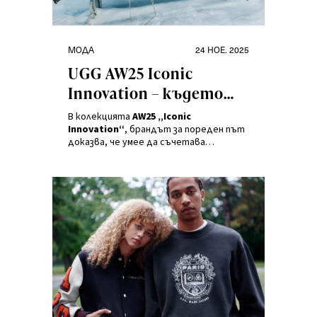
Категории
Публикувано
МОДА
24 НОЕ. 2025
на
UGG AW25 Iconic
Innovation – където
комфортът среща
В колекцията
AW25 „Iconic
иконичния стил
Innovation“
, брандът за пореден път
доказва, че умее да съчетава
иновациите с всичко, което обичаме
най-много: мекота, комфорт и
характер. Това е сезон, в който
иконите се раждат наново – заедно.