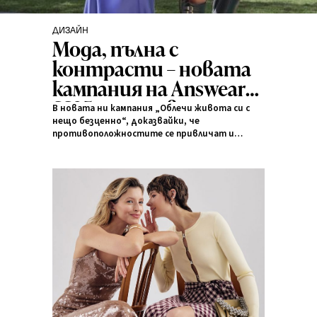
ДИЗАЙН
Категори
Мода, пълна с
контрасти – новата
кампания на Answear
SS25 съчетава
В новата ни кампания „Облечи живота си с
стилове и емоции
нещо безценно“, доказвайки, че
противоположностите се привличат и
създават интересни връзки – точно като
отношенията между хората, които ни
вдъхновяват да експериментираме със стила
си.