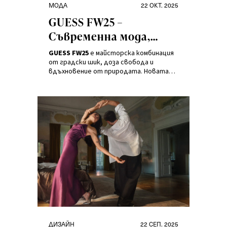
Категории
Публикувано
МОДА
22 ОКТ. 2025
на
GUESS FW25 –
Съвременна мода,
която съчетава стил
GUESS FW25
е майсторска комбинация
и енергия
от градски шик, доза свобода и
вдъхновение от природата. Новата
колекция за жени и мъже залага на
обемни якета, капитонирани палта,
деним в разнообразни нюанси и
аксесоари с емблематичните за бранда
принтове.
Категории
Публикувано
ДИЗАЙН
22 СЕП. 2025