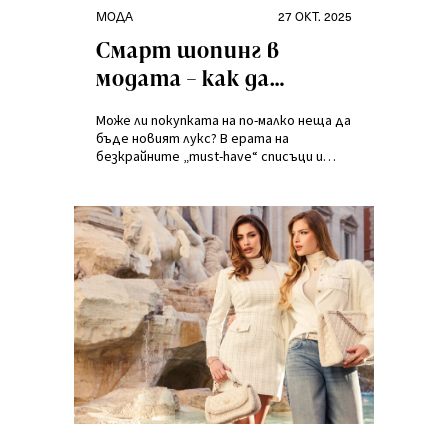
Категории
Публикувано
МОДА
27 ОКТ. 2025
на
Смарт шопинг в
модата – как да
пазаруваме осъзнато и
Може ли покупката на по-малко неща да
отговорно?
бъде новият лукс? В ерата на
безкрайните „must-have“ списъци и
светкавични разпродажби, истинският
стил не се изразява в това колко
пълним гардероба си, а в начина, по
който вземаме решения.