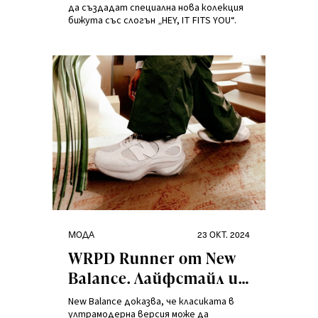
бижута „HEY, IT FITS
да създадат специална нова колекция
бижута със слогън „HEY, IT FITS YOU“.
YOU“.
Категории
Публикувано
МОДА
23 ОКТ. 2024
на
WRPD Runner от New
Balance. Лайфстайл и
технология не само за
New Balance доказва, че класиката в
бегачи.
ултрамодерна версия може да