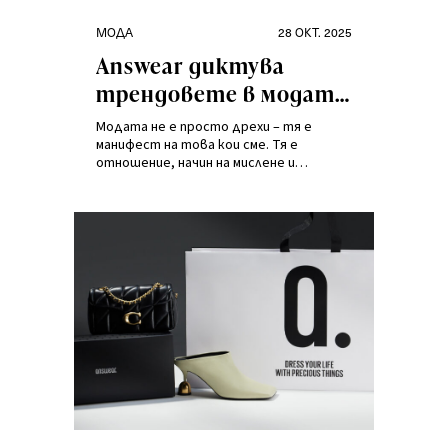
Категории
Публикувано
МОДА
28 ОКТ. 2025
на
Answear диктува
трендовете в модата
и е-търговията:
Модата не е просто дрехи – тя е
премиум пазаруване
манифест на това кои сме. Тя е
отношение, начин на мислене и
ежедневен избор между бързото и
значимото. В свят, в който
количеството и скоростта често
доминират,
Answear
ни напомня, че
истинският стил е изкуството на
баланса: между комфорта и
качеството, между тренда и
автентичността, между модата и
отговорността.