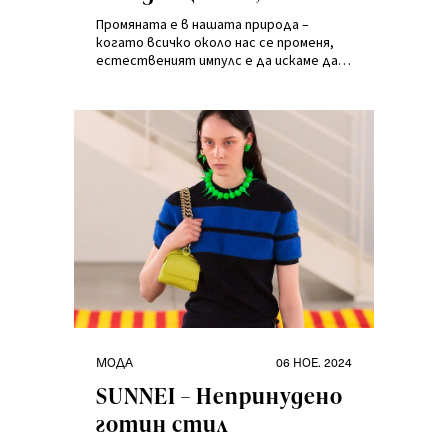
искат да останат с
Промяната е в нашата природа –
нас за по-дълго.
когато всичко около нас се променя,
естественият импулс е да искаме да
Пътеводител на
не изоставаме от тези промени. Този
динамичен ритъм може да бъде
Answear.LAB
вдъхновяващ и да ни насърчи да
търсим новото и да отхвърляме
рутината.
Категории
Публикувано
МОДА
06 НОЕ. 2024
на
SUNNEI – Непринудено
готин стил