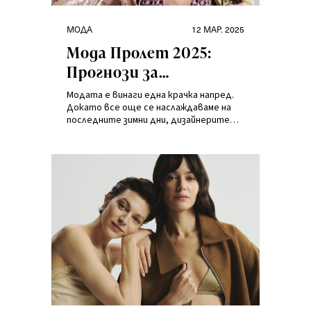
Категории
Публикувано
МОДА
12 МАР. 2025
на
Мода Пролет 2025:
Прогнози за
предстоящия сезон
Модата е винаги една крачка напред.
Докато все още се наслаждаваме на
последните зимни дни, дизайнерите
вече са подготвили не само новите
тенденции, но и визиите, които ще
завладеят гардеробите ни през
пролетта на 2025.