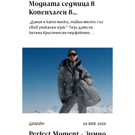
Модната седмица в
Копенхаген в
Answear.bg
„Дания е като малко, тайно място със
свой уникален език.“ Тези думи на
Хелена Кристенсен перфектно
описват и характера на Седмицата на
модата в Копенхаген. Проведена от 27
до 31 януари 2025 г., тя отново
привлече вниманието на модния свят,
представяйки колекциите за сезон
есен-зима 2025.
Категории
Публикувано
ДИЗАЙН
04 ФЕВ. 2025
на
Perfect Moment – Зимно