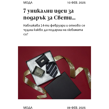
Категории
Публикувано
МОДА
10 ФЕВ. 2025
на
7 уникални идеи за
подарък за Свети
Валентин
Наближава 14-ти февруари и отново се
чудиш какво да подариш на любимата
си?
Категории
Публикувано
МОДА
09 ФЕВ. 2025