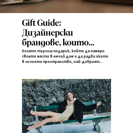
Gift Guide:
Дизайнерски
брандове, които
винаги носят радост
Когато търсиш подарък, който да намери
своето място в нечий дом и да радва окото
в личното пространство, най-добрият
избор е балансът между функционалност и
естетика.