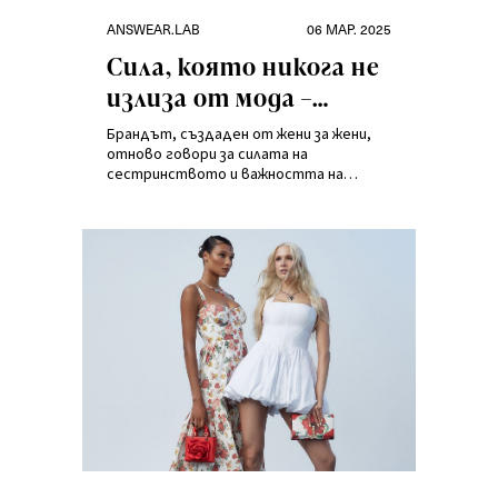
Категории
Публикувано
ANSWEAR.LAB
06 МАР. 2025
на
Сила, която никога не
излиза от мода –
колекцията
Брандът, създаден от жени за жени,
„Sisterhood Stories” от
отново говори за силата на
сестринството и важността на
Answear.LAB
взаимната подкрепа. Колекцията
„Sisterhood Stories” е поклон пред
съвременните жени, които постигат
повече заедно и искат да споделят
този опит с другите.