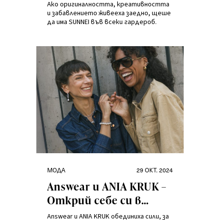
Ако оригиналността, креативността
и забавлението живееха заедно, щеше
да има SUNNEI във всеки гардероб.
Категории
Публикувано
МОДА
29 ОКТ. 2024
на
Answear и ANIA KRUK –
Открий себе си в
новата колекция
Answear и ANIA KRUK обединиха сили, за