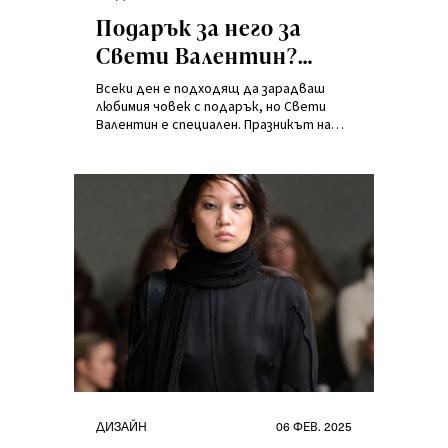
на
Подарък за него за
Свети Валентин?
Имаме 7 страхотни
Всеки ден е подходящ да зарадваш
идеи!
любимия човек с подарък, но Свети
Валентин е специален. Празникът на
влюбените носи доза романтика,
която те кара да изразиш чувствата
си по уникален начин. Ако търсиш
вдъхновение – на правилното място си!
Виж нашите идеи, които ще спечелят
сърцето на всеки мъж!
Категории
Публикувано
ДИЗАЙН
06 ФЕВ. 2025
на