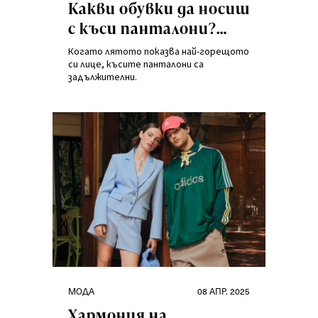
Какви обувки да носиш
с къси панталони?
Стилни предложения
Когато лятото показва най-горещото
за лятото
си лице, късите панталони са
задължителни.
Категории
Публикувано
МОДА
08 АПР. 2025
на
Хармония на