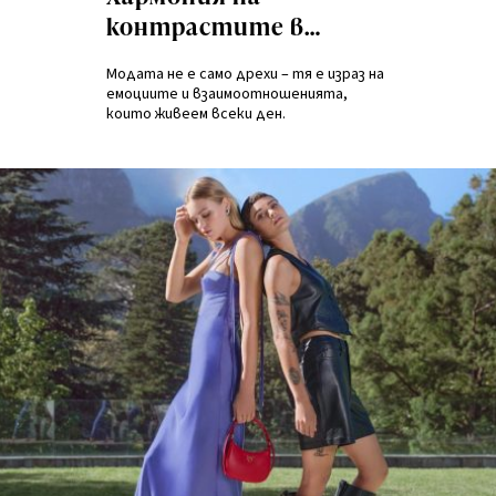
контрастите в
новата кампания на
Модата не е само дрехи – тя е израз на
Answear за SS25
емоциите и взаимоотношенията,
които живеем всеки ден.