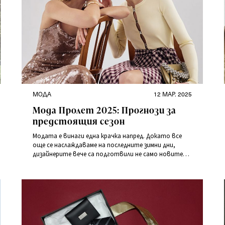
Категории
Публикувано
МОДА
12 МАР. 2025
на
Мода Пролет 2025: Прогнози за
предстоящия сезон
Модата е винаги една крачка напред. Докато все
още се наслаждаваме на последните зимни дни,
дизайнерите вече са подготвили не само новите
тенденции, но и визиите, които ще завладеят
гардеробите ни през пролетта на 2025.