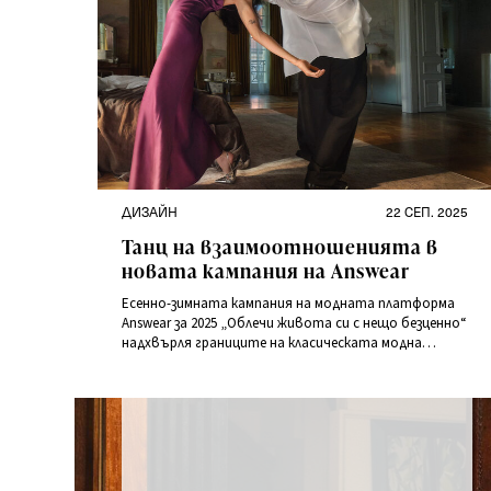
Категории
Публикувано
ДИЗАЙН
22 СЕП. 2025
на
Танц на взаимоотношенията в
новата кампания на Answear
Есенно-зимната кампания на модната платформа
Answear за 2025 „Облечи живота си с нещо безценно“
надхвърля границите на класическата модна
реклама и се превръща в метафора за човешките
взаимоотношения – интимни и ежедневни,
преплетени като танцови стъпки.
Категории
Публикувано
на