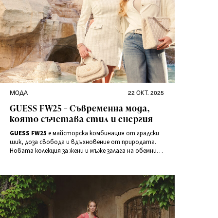
Категории
Публикувано
МОДА
22 ОКТ. 2025
на
GUESS FW25 – Съвременна мода,
която съчетава стил и енергия
GUESS FW25
е майсторска комбинация от градски
шик, доза свобода и вдъхновение от природата.
Новата колекция за жени и мъже залага на обемни
якета, капитонирани палта, деним в разнообразни
нюанси и аксесоари с емблематичните за бранда
принтове.