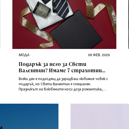
Категории
Публикувано
МОДА
09 ФЕВ. 2025
на
Подарък за него за Свети
Валентин? Имаме 7 страхотни
идеи!
Всеки ден е подходящ да зарадваш любимия човек с
подарък, но Свети Валентин е специален.
Празникът на влюбените носи доза романтика,
която те кара да изразиш чувствата си по
уникален начин. Ако търсиш вдъхновение – на
правилното място си! Виж нашите идеи, които ще
спечелят сърцето на всеки мъж!