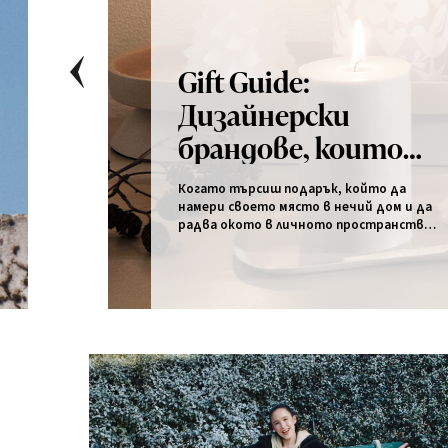
Gift Guide:
PREVIOUS
Дизайнерски
брандове, които
винаги носят
Когато търсиш подарък, който да
радост
намери своето място в нечий дом и да
радва окото в личното пространство,
най-добрият избор е балансът между
функционалност и естетика.