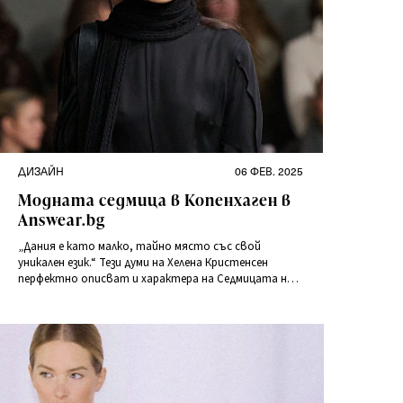
Категории
Публикувано
ДИЗАЙН
06 ФЕВ. 2025
на
Модната седмица в Копенхаген в
Answear.bg
„Дания е като малко, тайно място със свой
уникален език.“ Тези думи на Хелена Кристенсен
перфектно описват и характера на Седмицата на
модата в Копенхаген. Проведена от 27 до 31 януари
2025 г., тя отново привлече вниманието на модния
свят, представяйки колекциите за сезон есен-зима
2025.