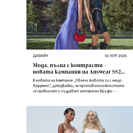
Категории
Публикувано
ДИЗАЙН
02 АПР. 2025
на
Мода, пълна с контрасти –
новата кампания на Answear SS25
съчетава стилове и емоции
В новата ни кампания „Облечи живота си с нещо
безценно“, доказвайки, че противоположностите
се привличат и създават интересни връзки –
точно като отношенията между хората, които
ни вдъхновяват да експериментираме със стила си.