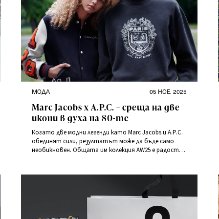
Категории
Публикувано
МОДА
05 НОЕ. 2025
на
Marc Jacobs x A.P.C. – среща на две
икони в духа на 80-те
Когато две модни легенди като Marc Jacobs и A.P.C.
обединят сили, резултатът може да бъде само
необикновен. Общата им колекция AW25 е радостно
пътуване във времето, което празнува жизнената
естетика на 80-те години и автентичността на
дългогодишните приятелства. Това, което
започва като споделено вдъхновение, еволюира в
креативен диалог между Ню Йорк и Париж.