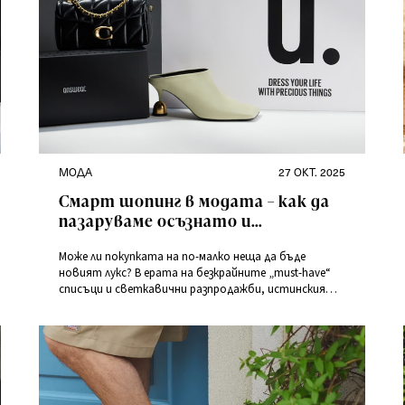
Категории
Публикувано
МОДА
27 ОКТ. 2025
на
Смарт шопинг в модата – как да
пазаруваме осъзнато и
отговорно?
Може ли покупката на по-малко неща да бъде
новият лукс? В ерата на безкрайните „must-have“
списъци и светкавични разпродажби, истинският
стил не се изразява в това колко пълним гардероба
си, а в начина, по който вземаме решения.