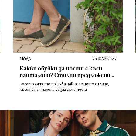
Категории
Публикувано
МОДА
28 ЮЛИ 2025
на
Какви обувки да носиш с къси
панталони? Стилни предложения
за лятото
Когато лятото показва най-горещото си лице,
късите панталони са задължителни.