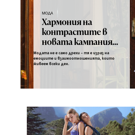
МОДА
Хармония на
контрастите в
новата кампания
на Answear за SS25
Модата не е само дрехи – тя е израз на
емоциите и взаимоотношенията, които
живеем всеки ден.