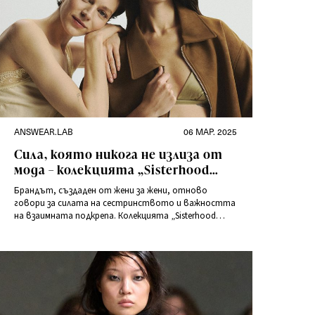
Категории
Публикувано
ANSWEAR.LAB
06 МАР. 2025
на
Сила, която никога не излиза от
мода – колекцията „Sisterhood
Stories” от Answear.LAB
Брандът, създаден от жени за жени, отново
говори за силата на сестринството и важността
на взаимната подкрепа. Колекцията „Sisterhood
Stories” е поклон пред съвременните жени, които
постигат повече заедно и искат да споделят този
опит с другите.