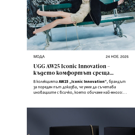
Категории
Публикувано
МОДА
24 НОЕ. 2025
на
UGG AW25 Iconic Innovation –
където комфортът среща
иконичния стил
В колекцията
AW25 „Iconic Innovation“
, брандът
за пореден път доказва, че умее да съчетава
иновациите с всичко, което обичаме най-много:
мекота, комфорт и характер. Това е сезон, в който
иконите се раждат наново – заедно.