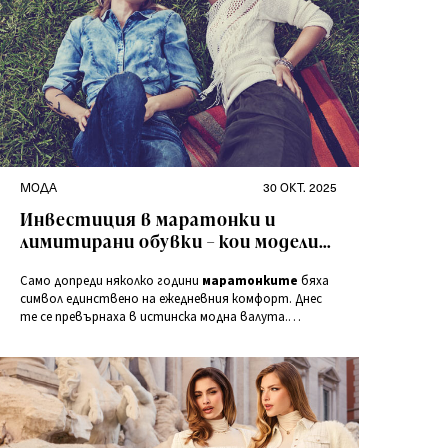
Категории
Публикувано
МОДА
30 ОКТ. 2025
на
Инвестиция в маратонки и
лимитирани обувки – кои модели
повишават стойността си?
Само допреди няколко години
маратонките
бяха
символ единствено на ежедневния комфорт. Днес
те се превърнаха в истинска модна валута.
Лимитираните обувки могат да увеличат
стойността си по-бързо от акциите на известни
компании, а колекционирането им е модерно
изкуство.