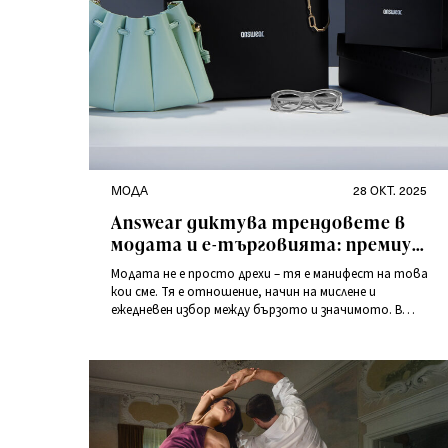
Категории
Публикувано
МОДА
28 ОКТ. 2025
на
Answear диктува трендовете в
модата и е-търговията: премиум
пазаруване
Модата не е просто дрехи – тя е манифест на това
кои сме. Тя е отношение, начин на мислене и
ежедневен избор между бързото и значимото. В
свят, в който количеството и скоростта често
доминират,
Answear
ни напомня, че истинският
стил е изкуството на баланса: между комфорта и
качеството, между тренда и автентичността,
между модата и отговорността.