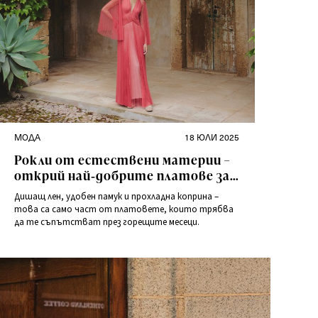
Категории
Публикувано
МОДА
18 ЮЛИ 2025
на
Рокли от естествени материи –
открий най‑добрите платове за
лятото!
Дишащ лен, удобен памук и прохладна коприна –
това са само част от платовете, които трябва
да те съпътстват през горещите месеци.