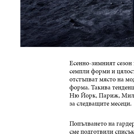
Есенно-зимният сезон
семпли форми и цялос
отстъпват място на мо
форма. Такива тенденц
Ню Йорк, Париж, Мила
за следващите месеци.
Попълването на гардеро
сме подготвили списък