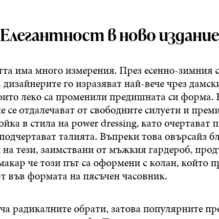
Елегантност в ново издание
тта има много измерения. През есенно-зимния 
. дизайнерите го изразяват най-вече чрез дамск
оито леко са променили предишната си форма.
че се отдалечават от свободните силуети и пре
йка в стила на power dressing, като очертават 
подчертават талията. Въпреки това овърсайз б
на тези, заимствани от мъжкия гардероб, прод
макар че този път са оформени с колан, който п
ет във формата на пясъчен часовник.
ча радикалните обрати, затова популярните пр