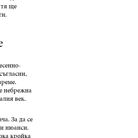
 тя ще
ти.
е
есенно-
 съгласни,
време.
де небрежна
алия век.
а. За да се
ви нюанси.
ока кройка