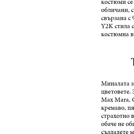
костюми се
обличани, с
свързана с 
Y2K стила 
костюмна в
Миналата з
цветовете. 
Max Mara, G
кремаво, п
страхотно в
обаче не о
създадете м