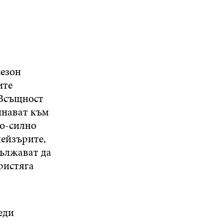
сезон
ите
 Всъщност
минават към
по-силно
лейзърите,
ължават да
ристяга
еди