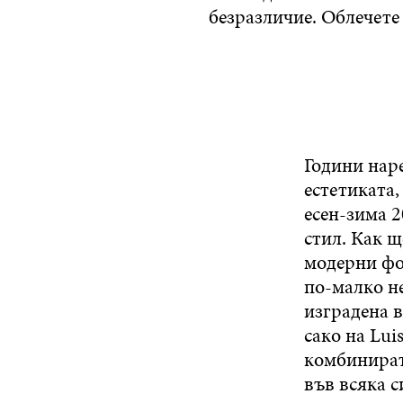
безразличие. Облечете 
Години нар
естетиката,
есен-зима 2
стил. Как щ
модерни фо
по-малко не
изградена 
сако на Lui
комбинирате
във всяка с