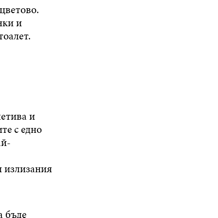
 цветово.
нки и
тоалет.
летива и
те с едно
ай-
и излизания
а бъде