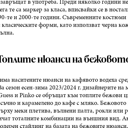
 завръщат в употреба. Преди няколко години н
ега те са маркер за класа, вписвайки се в ностал
90-те и 2000-те години. Съвременните костюми
с класическите форми, като използват черна ко
ълна.
Топлите нюанси на бежовот
има наситените нюанси на кафявото водеха сре
За сезон есен-зима 2023/2024 г. дизайнерите на
uess и Pinko се обръщат към топлите бежови ц
ясъчно и карамелено до кафе с мляко. Бежовото
ърху меки плетива, вълнени палта, рокли или р
бичат тоталните комбинации на външния вид. Ак
одерен стайлинг на базата на бежовите нюанси,