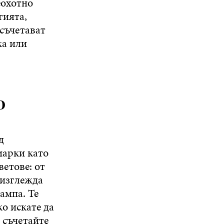
еохотно
гията,
 съчетават
жа или
о
д
 марки като
ветове: от
 изглежда
ампа. Те
о искате да
 съчетайте