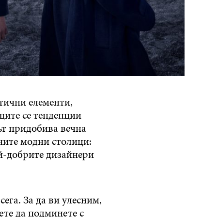
тични елементи,
ите се тенденции
ът придобива вечна
вните модни столици:
й-добрите дизайнери
ега. За да ви улесним,
ете да подминете с