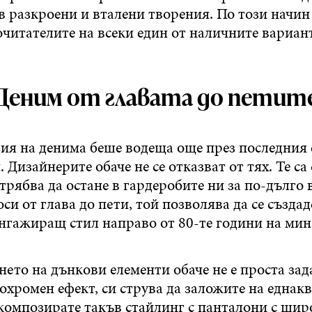
в разкроени и вталени творения. По този начин
читателите на всеки един от наличните вариан
Деним от главата до петит
ия на денима беше водеща още през последния 
. Дизайнерите обаче не се отказват от тях. Те са
трябва да остане в гардеробите ни за по-дълго 
оси от глава до пети, той позволява да се създа
ангажиращ стил направо от 80-те години на мин
то на дънкови елементи обаче не е проста задач
охромен ефект, си струва да заложите на еднак
композирате такъв стайлинг с панталони с шир