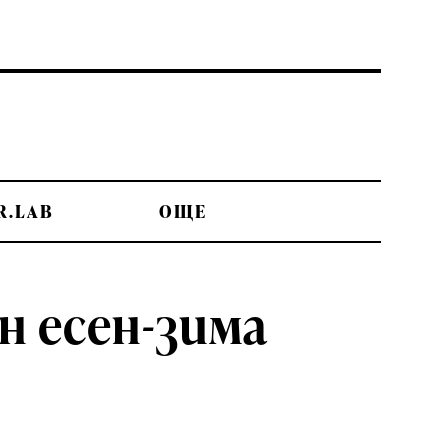
R.LAB
OЩЕ
н есен-зима