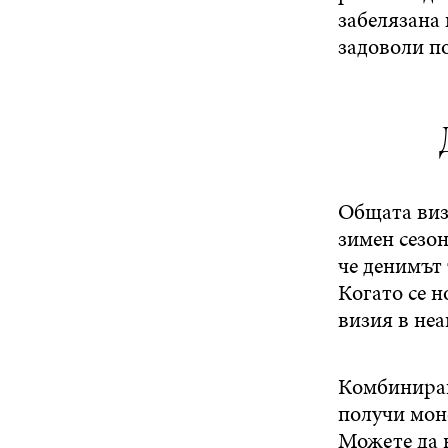
забелязана 
задоволи по
Общата виз
зимен сезон
че денимът 
Когато се н
визия в не
Комбиниране
получи мон
Можете да 