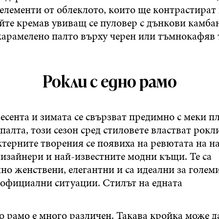
 елементи от облеклото, които ще контрастират
те кремав увиващ се пуловер с дънкови камба
карамелено палто върху черен или тъмнокафяв 
Рокли с едно рамо
есента и зимата се свързват предимно с меки п
палта, този сезон сред стиловете властват рокли
терните творения се появиха на ревютата на н
дизайнери и най-известните модни къщи. Те са
но женствени, елегантни и са идеални за голем
 официални ситуации. Стилът на едната
о рамо е много различен. Такава кройка може д