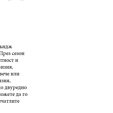
ръндж
През сезон
нтност и
визия,
вече или
изия,
но двуредно
можете да го
ечатлите