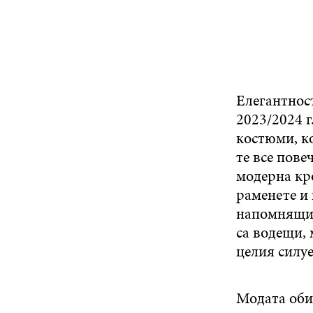
Елегантнос
2023/2024 г
костюми, к
те все пове
модерна кро
раменете и 
напомнящи 
са водещи, 
целия силу
Модата оби