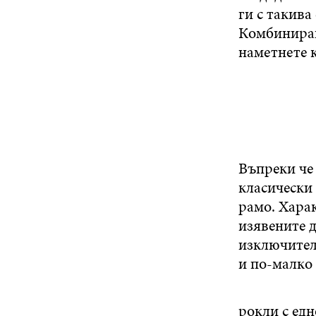
ги с такива
Комбинирай
наметнете 
Въпреки че 
класически 
рамо. Харак
изявените 
изключител
и по-малко
рокли с едн