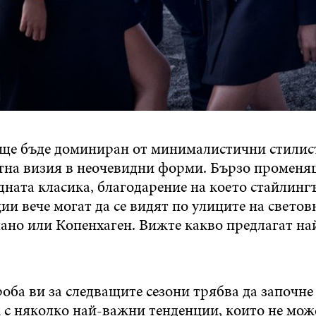
 ще бъде доминиран от минималистични стилис
тна визия в неочевидни форми.
Бързо променящ
дната класика, благодарение на което стайлинг
ии вече могат да се видят по улиците на свето
но или Копенхаген. Вижте какво предлагат на
ба ви за следващите сезони трябва да започне с
 с няколко най-важни тенденции, които не мож