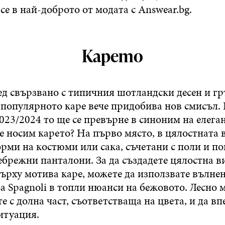
се в най-доброто от модата с Answear.bg.
Карето
ед свързвано с типичния шотландски десен и г
 популярното каре вече придобива нов смисъл. 
023/2024 то ще се превърне в синоним на елега
е носим карето? На първо място, в цялостната 
рми на костюми или сака, съчетани с поли и по
брежни панталони. За да създадете цялостна в
върху мотива каре, можете да използвате вълне
sa Spagnoli в топли нюанси на бежовото. Лесно 
 с долна част, съответстваща на цвета, и да вп
итуация.