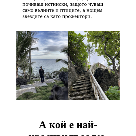
почиваш истински, защото чуваш
само вълните и птиците, а нощем
звездите са като прожектори.
А кой е най-