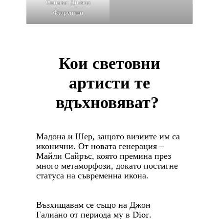
Снимка: Диляна
Флорентин
Кои световни
артисти те
вдъхновяват?
Мадона и Шер, защото визиите им са
иконични. От новата генерация –
Майли Сайръс, която премина през
много метаморфози, докато постигне
статуса на съвременна икона.
Възхищавам се също на Джон
Dior
Галиано от периода му в
.