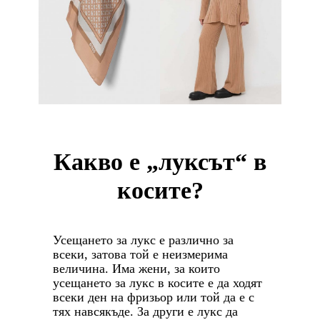
Какво е „луксът“ в
косите?
Усещането за лукс е различно за
всеки, затова той е неизмерима
величина. Има жени, за които
усещането за лукс в косите е да ходят
всеки ден на фризьор или той да е с
тях навсякъде. За други е лукс да