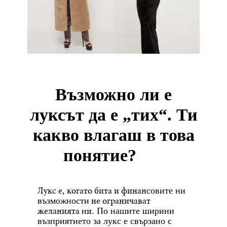
Възможно ли е
луксът да е „тих“. Ти
какво влагаш в това
понятие?
Лукс е
когато бита и финан
,
совите ни
не ограничават
възможности
желанията
и
н
. По нашите ширини
възприятието за лукс е свързано с