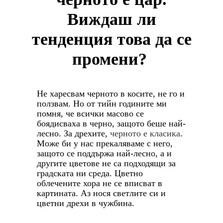
Виждаш ли
тенденция това да се
промени?
Не харесвам черното в косите, не го и
ползвам. Но от тийн годините ми
помня, че всички масово се
боядисваха в черно, защото беше най-
лесно. За дрехите,
черното е класика
.
Може би у нас прекаляваме с него,
защото се поддържа най-лесно, а и
другите цветове не са подходящи за
градската ни среда. Цветно
облечените хора не се вписват в
картината. Аз нося светлите си и
цветни дрехи в чужбина.