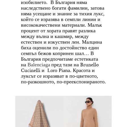
изобилието. В България няма
наследствено богати фамилии, затова
няма усещане и знание за тихия лукс,
който се изразява в семпли линии и
висококачествени материали. Малък
процент от хората правят разлика
между вълна и кашмир, между
естествен и изкуствен лен. Малцина
биха оценили по достойнство един
семпъл бежов копринен шал… В
България предпочитаме естетиката
Brunello
на
Balenciaga
пред тази на
Cucinelli
и
Loro Piana
. Красота и
луксът се изразяват в по-цветното,
по-разкошното, по-преекспонираното.