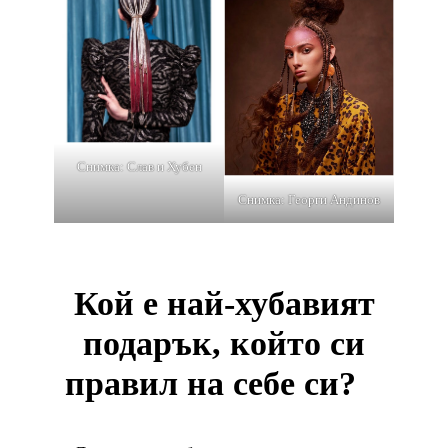
Снимка: Слав и Хубен
Снимка: Георги Андинов
Кой е най-хубавият
подарък, който си
правил на себе си?