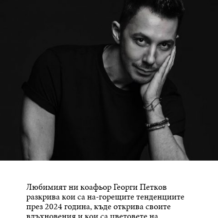
Любимият ни коафьор Георги Петков
разкрива кои са на-горещите тенденциите
през 2024 година, къде открива своите
вдъхновения и кои са цветовете на