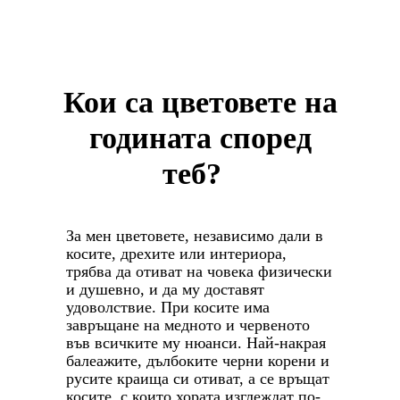
Кои са цветовете на
годината според
теб?
За мен цветовете, независимо дали в
косите, дрехите или интериора,
трябва да отиват на човека физически
и душевно, и да му доставят
удоволствие. При косите има
завръщане на медното и червеното
във всичките му нюанси. Най-накрая
балеажите, дълбоките черни корени и
русите краища си отиват, а се връщат
косите, с които хората изглеждат по-