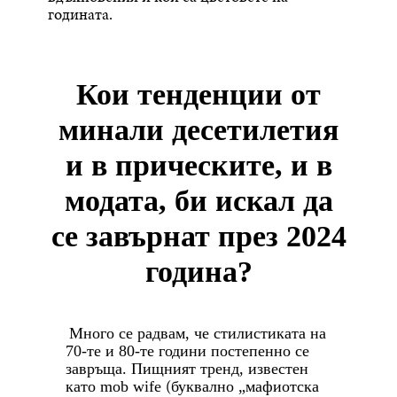
годината.
Кои тенденции от
минали десетилетия
и в прическите, и в
модата, би искал да
се завърнат през 2024
година?
Много се радвам, че стилистиката на
70-те и 80-те години постепенно се
завръща. Пищният тренд, известен
(
като mob wife
буквално „мафиотска