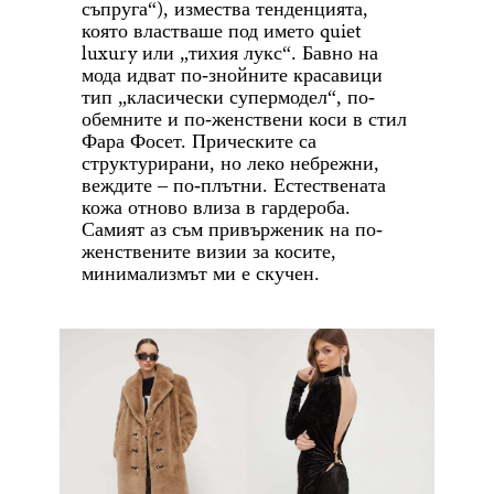
)
съпруга“
, измества тенденцията,
qui
t
която властваше под името
е
luxury
или „тихия лукс“. Бавно на
мода идват по-знойните красавици
тип „класически супермодел“, по-
обемните и по-женствени коси в стил
Фара Фосет. Прическите са
структурирани, но леко небрежни,
веждите – по-плътни. Естествената
кожа отново влиза в гардероба.
Самият аз съм привърженик на по-
женствените визии за косите,
минимализмът ми е скучен.