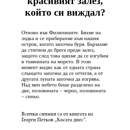
красивият залез,
който си виждал?
Отново във Филипините. Бяхме на
лодка и се прибирахме към нашия
остров, когато започна буря. Бързахме
да стигнем до брега преди залез,
защото след това щяхме да се изгубим
в тъмнината на морето. В този
момент видях как от едната страна
слънцето започна да се оттегля, а от
другата луната започна да изгрява.
Над мен небето беше разделено на
две, половината – черно, половината
– синьо.
Всички снимки са от книгата на
Георги Петков „Косата днес“.