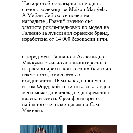
Наскоро той се завърна на модната
Maison Margiela
сцена с колекиця за
.
А Майли Сайръс се появи на
наградите „Грами“ именно със
златиста рокля-шедьовър по модел на
Галиано за
луксозния френски бранд,
изработена от 14 000 безопасни игли.
Според мен, Галиано и Алекзандър
Маккуин създадоха най-интересните
и красиви дрехи, които са по-близо до
изкуството, отколкото до
ежедневието. Няма как да пропусна
и Том Форд, който ни показа как една
жена може да изглежда едновременно
класна и секси. Сред фризьорите,
най-много се възхищавам на Сам
Макнайт.