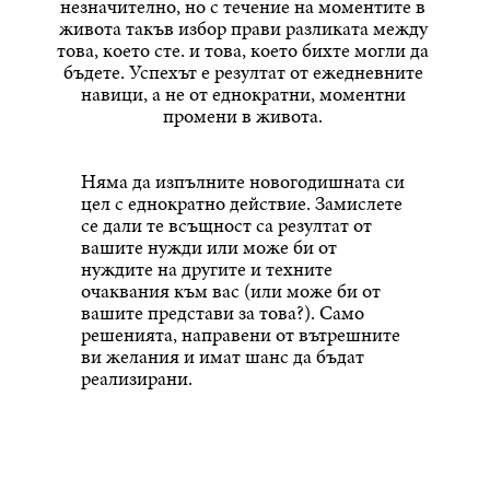
незначително, но с течение на моментите в
живота такъв избор прави разликата между
това, което сте. и това, което бихте могли да
бъдете. Успехът е резултат от ежедневните
навици, а не от еднократни, моментни
промени в живота.
Няма да изпълните новогодишната си
цел с еднократно действие. Замислете
се дали те всъщност са резултат от
вашите нужди или може би от
нуждите на другите и техните
очаквания към вас (или може би от
вашите представи за това?). Само
решенията, направени от вътрешните
ви желания и имат шанс да бъдат
реализирани.