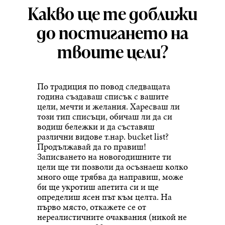
Какво ще те доближи
до постигането на
твоите цели?
По традиция по повод следващата
година създаваш списък с вашите
цели, мечти и желания. Харесваш ли
този тип списъци, обичаш ли да си
водиш бележки и да съставяш
различни видове т.нар. bucket list?
Продължавай да го правиш!
Записването на новогодишните ти
цели ще ти позволи да осъзнаеш колко
много още трябва да направиш, може
би ще укротиш апетита си и ще
определиш ясен път към целта. На
първо място, откажете се от
нереалистичните очаквания (никой не