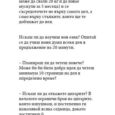
може да свали 20 кг и да извае
мускули за 3 месеца) и се
съсредоточете не върху самата цел, а
само върху стъпките, които ще те
доближат до нея.
Искаш ли да научиш нов език? Опитай
се да учиш нови думи всеки ден в
продължение на 20 минути.
– Планираш ли да четеш повече?
Може би би било добра идея да четеш
минимум 10 страници на ден в
определено време?
– Искаш ли да откажете цигарите? В
началото ограничи броя на цигарите,
които изпушваш, и постепенно ги
намалявай всяка седмица, докато
достигнеш 0.