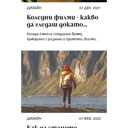
ДИЗАЙН
07 ДЕК. 2021
Коледни филми - какво
да гледаш докато
навън вали сняг и
Коледа е много специално време,
чакаш празниците?
прекарано с роднини и приятели. Всички
сядаме заедно на масата, говорим си и се
забавляваме заедно. Имаме време да
играем настолни игри или пък да гледаме
коледни филми в Netflix.
ДИЗАЙН
07 ФЕВ. 2022
Как да станете