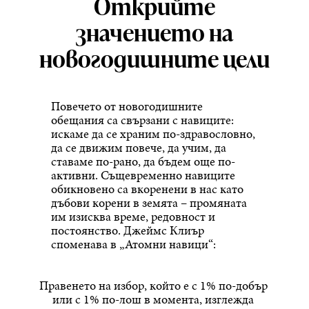
Открийте
значението на
новогодишните цели
Повечето от новогодишните
обещания са свързани с навиците:
искаме да се храним по-здравословно,
да се движим повече, да учим, да
ставаме по-рано, да бъдем още по-
активни. Същевременно навиците
обикновено са вкоренени в нас като
дъбови корени в земята – промяната
им изисква време, редовност и
постоянство. Джеймс Клиър
споменава в „Атомни навици“:
Правенето на избор, който е с 1% по-добър
или с 1% по-лош в момента, изглежда