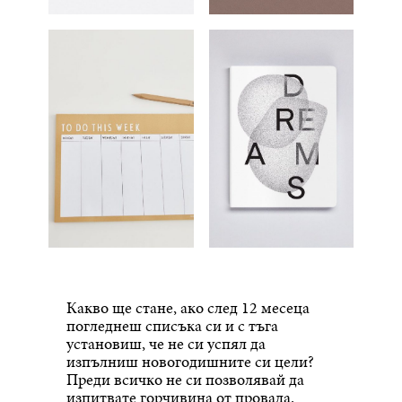
Какво ще стане, ако след 12 месеца
погледнеш списъка си и с тъга
установиш, че не си успял да
изпълниш новогодишните си цели?
Преди всичко не си позволявай да
изпитвате горчивина от провала.