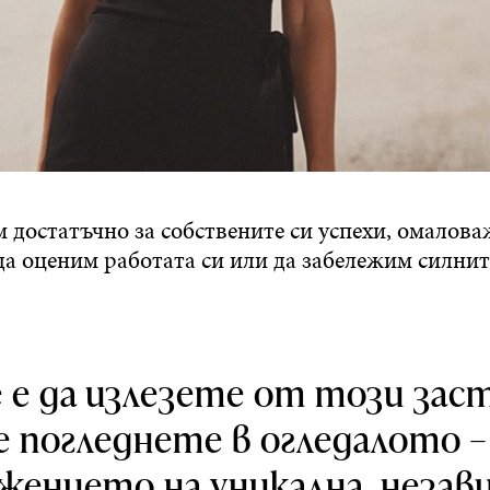
 достатъчно за собствените си успехи, омалов
 да оценим работата си или да забележим силнит
 е да излезете от този заст
е погледнете в огледалото –
ението на уникална, незав