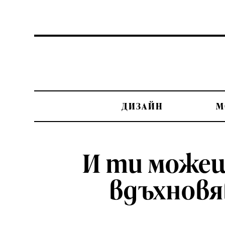
ДИЗАЙН
М
И ти можеш
вдъхновя