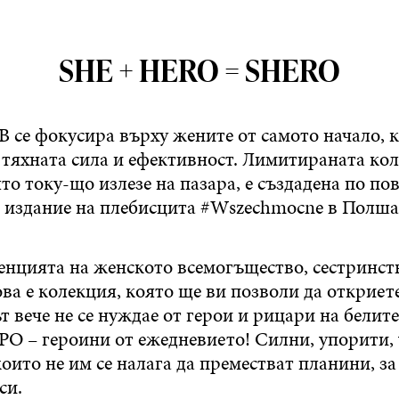
SHE + HERO = SHERO
 се фокусира върху жените от самото начало, 
 тяхната сила и ефективност. Лимитираната ко
о току-що излезе на пазара, е създадена по по
 издание на плебисцита #Wszechmocne в Полша
енцията на женското всемогъщество, сестринст
ова е колекция, която ще ви позволи да откриет
т вече не се нуждае от герои и рицари на белите
О – героини от ежедневието! Силни, упорити, 
 които не им се налага да преместват планини, з
си.