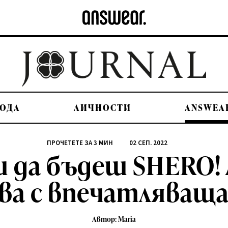
ОДА
ЛИЧНОСТИ
ANSWEA
ПРОЧЕТЕТЕ ЗА
3
МИН
02 СЕП. 2022
 да бъдеш SHERO! 
ва с впечатляваща
Автор: Maria