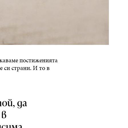
ажаваме постиженията
е си страни. И то в
ой, да
 в
исима,