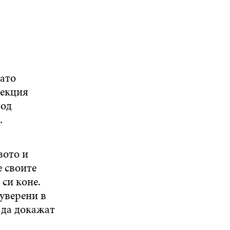
като
лекция
вод
.
вото и
е своите
 си коне.
уверени в
а да докажат