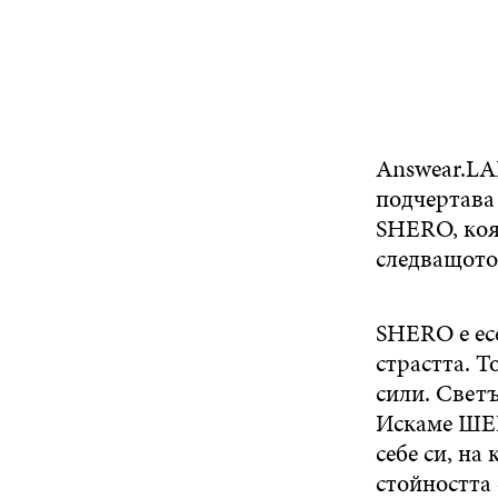
Answear.LAB
подчертава
SHERO, коят
следващото
SHERO е ес
страстта. Т
сили. Светъ
Искаме ШЕР
себе си, на
стойността 