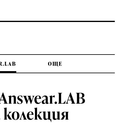
R.LAB
OЩЕ
Answear.LAB
 колекция