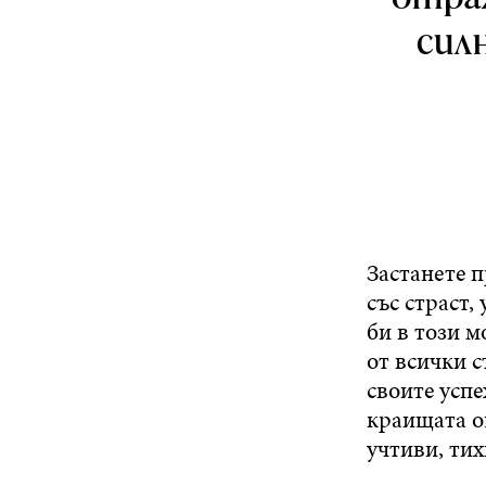
силн
Застанете п
със страст,
би в този м
от всички с
своите успе
краищата ощ
учтиви, тих