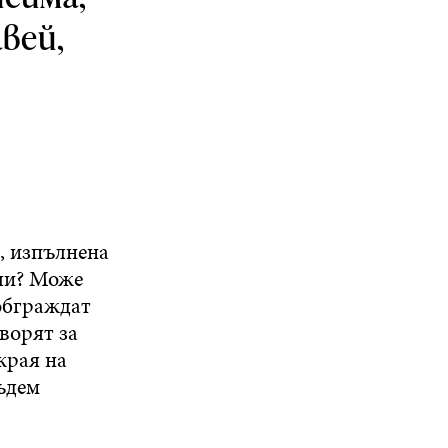
авей,
, изпълнена
или? Може
 обграждат
ворят за
 края на
бъдем