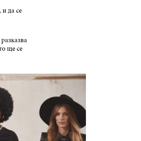
 и да се
 разказва
то ще се