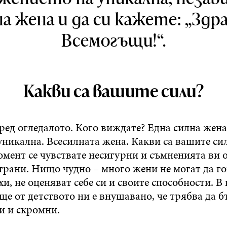
а жена и да си кажете: „Здр
Всемогъщи!“.
Какви са вашите сили?
ред огледалото. Кого виждате? Една силна жена
 уникална. Всесилната жена. Какви са вашите с
омент се чувствате несигурни и съмненията ви
трани. Нищо чудно – много жени не могат да го
хи, не оценяват себе си и своите способности. В
е от детството ни е внушавано, че трябва да 
и и скромни.