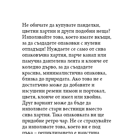
Не обичате да купувате панделки,
цветни хартии и други подобни неща?
Използвайте това, което имате вкъщи,
за да създадете опаковки с нулеви
отпадъци! Нуждаете се само от сива
опаковъчна хартия, парче канап или
памучна дантелена лента и клонче от
коледно дърво, за да създадете
красива, минималистична опаковка,
близка до природата. Ако това не е
достатъчно може да добавите и
изсушени резени лимон и портокал,
цветя, клонче от имел или хвойна.
Друг вариант може да бъде да
използвате стари вестници вместо
сива хартия. Така опаковката ви ще
придобие ретро чар. Не се страхувайте
да използвате това, което ви е под
ръка – рециклирането е наистина