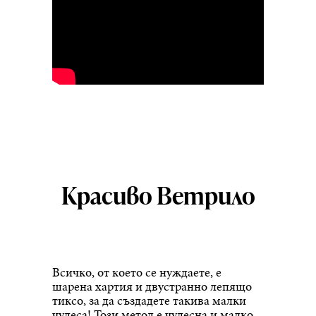
Красиво Ветрило
Всичко, от което се нуждаете, е
шарена хартия и двустранно лепящо
тиксо, за да създадете такива малки
чудеса! Този метод е чудесна и малко