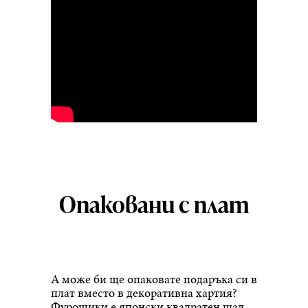
Опаковани с плат
А може би ще опаковате подаръка си в
плат вместо в декоративна хартия?
Фурошики е японски квадратен шал,