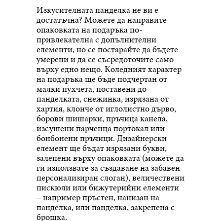
Изкусителната панделка не ви е
достатъчна? Можете да направите
опаковката на подаръка по-
привлекателна с допълнителни
елементи, но се постарайте да бъдете
умерени и да се съсредоточите само
върху едно нещо. Коледният характер
на подаръка ще бъде подчертан от
малки пухчета, поставени до
панделката, снежинка, изрязана от
хартия, клонче от иглолистно дърво,
борови шишарки, пръчица канела,
изсушени парченца портокал или
бонбонени пръчици. Дизайнерски
елемент ще бъдат изрязани букви,
залепени върху опаковката (можете да
ги използвате за създаване на забавен
персонализиран слоган), величествени
пискюли или бижутерийни елементи
– например пръстен, нанизан на
панделка, или панделка, закрепена с
брошка.