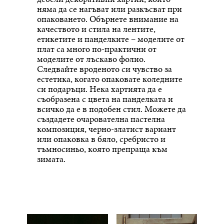
няма да се нагъват или разкъсват при
опаковането. Обърнете внимание на
качеството и стила на лентите,
етикетите и панделките – моделите от
плат са много по-практични от
моделите от лъскаво фолио.
Следвайте вроденото си чувство за
естетика, когато опаковате коледните
си подаръци. Нека хартията да е
съобразена с цвета на панделката и
всичко да е в подобен стил. Можете да
създадете очарователна пастелна
композиция, черно-златист вариант
или опаковка в бяло, сребристо и
тъмносиньо, която препраща към
зимата.