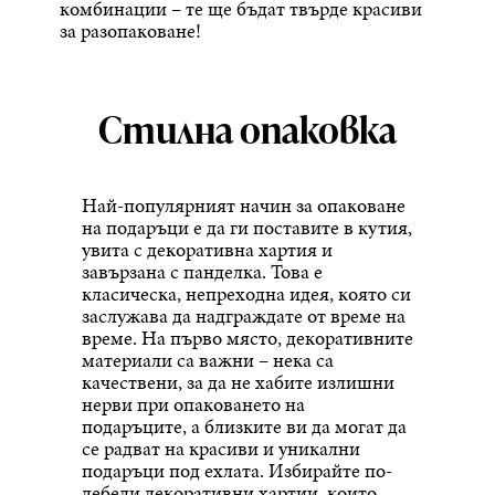
комбинации – те ще бъдат твърде красиви
за разопаковане!
Стилна опаковка
Най-популярният начин за опаковане
на подаръци е да ги поставите в кутия,
увита с декоративна хартия и
завързана с панделка. Това е
класическа, непреходна идея, която си
заслужава да надграждате от време на
време. На първо място, декоративните
материали са важни – нека са
качествени, за да не хабите излишни
нерви при опаковането на
подаръците, а близките ви да могат да
се радват на красиви и уникални
подаръци под ехлата. Избирайте по-
дебели декоративни хартии, които