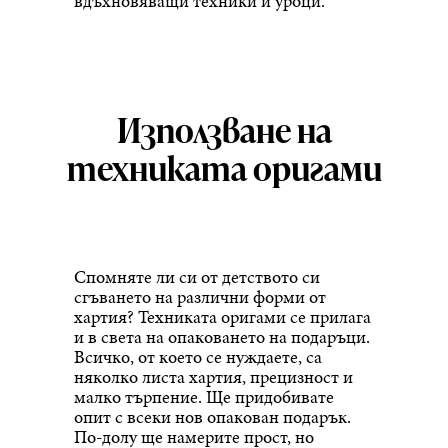
вдъхновяващи техники и уроци.
Използване на
техниката оригами
Спомняте ли си от детството си
сгъването на различни форми от
хартия? Техниката оригами се прилага
и в света на опаковането на подаръци.
Всичко, от което се нуждаете, са
няколко листа хартия, прецизност и
малко търпение. Ще придобивате
опит с всеки нов опакован подарък.
По-долу ще намерите прост, но