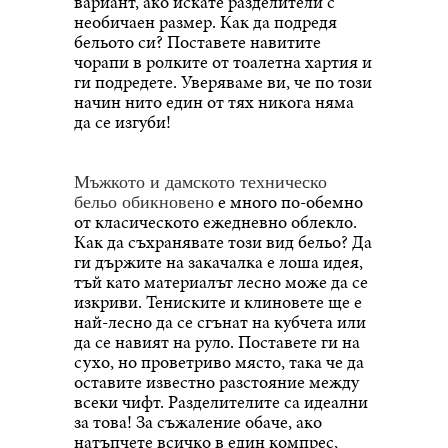
вариант, ако искате разделители с
необичаен размер. Как да подредя
бельото си? Поставете навитите
чорапи в ролките от тоалетна хартия и
ги подредете. Уверяваме ви, че по този
начин нито един от тях никога няма
да се изгуби!
Мъжкото и дамското техническо
е много по-обемно
бельо обикновено
от класическото ежедневно облекло.
Как да съхранявате този вид бельо? Да
ги държите на закачалка е лоша идея,
тъй като материалът лесно може да се
изкриви. Тениските и клиновете ще е
най-лесно да се сгънат на кубчета или
да се навият на руло. Поставете ги на
сухо, но проветриво място, така че да
оставите известно разстояние между
всеки чифт. Разделителите са идеални
за това! За съжаление обаче, ако
натъпчете всичко в един компрес,