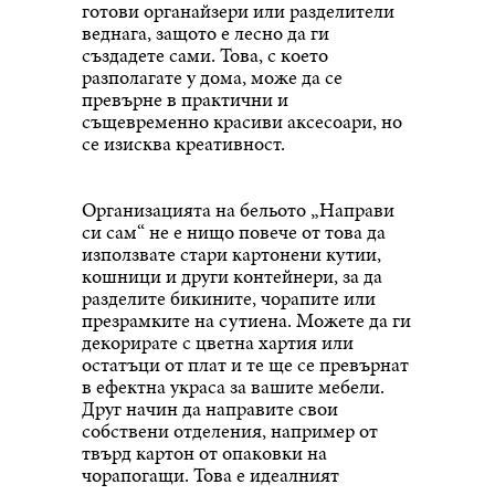
готови органайзери или разделители
веднага, защото е лесно да ги
създадете сами. Това, с което
разполагате у дома, може да се
превърне в практични и
същевременно красиви аксесоари, но
се изисква креативност.
Организацията на бельото „Направи
си сам“ не е нищо повече от това да
използвате стари картонени кутии,
кошници и други контейнери, за да
разделите бикините, чорапите или
презрамките на сутиена. Можете да ги
декорирате с цветна хартия или
остатъци от плат и те ще се превърнат
в ефектна украса за вашите мебели.
Друг начин да направите свои
собствени отделения, например от
твърд картон от опаковки на
чорапогащи. Това е идеалният