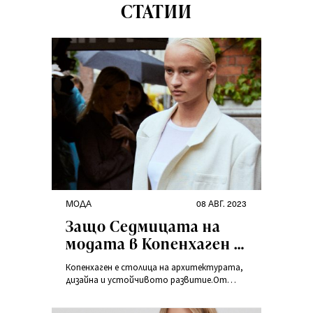
СТАТИИ
МОДА
08 АВГ. 2023
Защо Седмицата на
модата в Копенхаген е
толкова уникална?
Копенхаген е столица на архитектурата,
дизайна и устойчивото развитие.От
години тя се смята и за петата модна
столица на света.