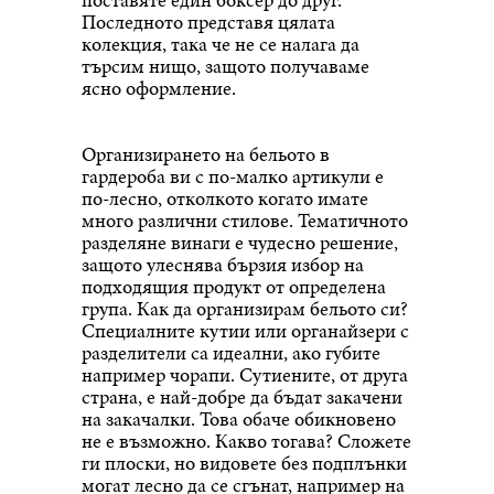
Последното представя цялата
колекция, така че не се налага да
търсим нищо, защото получаваме
ясно оформление.
Организирането на бельото в
гардероба ви с по-малко артикули е
по-лесно, отколкото когато имате
много различни стилове. Тематичното
разделяне винаги е чудесно решение,
защото улеснява бързия избор на
подходящия продукт от определена
група. Как да организирам бельото си?
Специалните кутии или органайзери с
разделители са идеални, ако губите
например чорапи. Сутиените, от друга
страна, е най-добре да бъдат закачени
на закачалки. Това обаче обикновено
не е възможно. Какво тогава? Сложете
ги плоски, но видовете без подплънки
могат лесно да се сгънат, например на