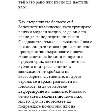
тъй като рано или късно ще настъпи
хаос.
Как съхранявате бельото си?
Започнете класически, като групирате
всички модели заедно, за да ви е по-
лесно да ги подредите по-късно.
Следващата стъпка е сгъването. Това е
важно, защото тогава при ограничено
пространство съхранявате повече.
Навиването на бикини и чорапи е
чудесен трик, както и сгъването на
кубчета или триъгълници в
зависимост от кройката на
аксесоарите. Сутиените, от друга
страна, се държат разгънати на
плоскост, за да се избегне
деформиране на чашките.
Мъжкото
заема значително по-малко
бельо
място. Тук лесно можете да
подреждате по-високи или да
поставяте един боксер до друг.