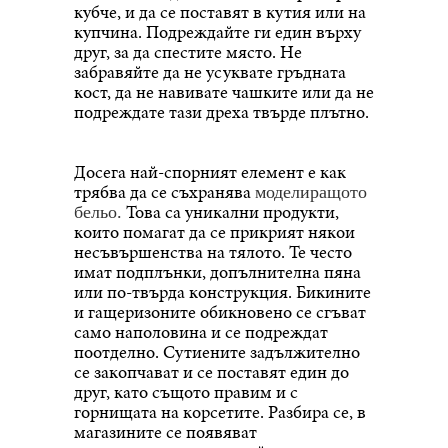
кубче, и да се поставят в кутия или на
купчина. Подреждайте ги един върху
друг, за да спестите място. Не
забравяйте да не усуквате гръдната
кост, да не навивате чашките или да не
подреждате тази дреха твърде плътно.
Досега най-спорният елемент е как
трябва да се съхранява
моделиращото
Това са уникални продукти,
бельо.
които помагат да се прикрият някои
несъвършенства на тялото. Те често
имат подплънки, допълнителна пяна
или по-твърда конструкция. Бикините
и гащеризоните обикновено се сгъват
само наполовина и се подреждат
поотделно. Сутиените задължително
се закопчават и се поставят един до
друг, като същото правим и с
горнищата на корсетите. Разбира се, в
магазините се появяват