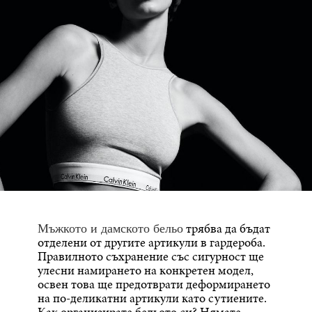
трябва да бъдат
Мъжкото и дамското бельо
отделени от другите артикули в гардероба.
Правилното съхранение със сигурност ще
улесни намирането на конкретен модел,
освен това ще предотврати деформирането
на по-деликатни артикули като сутиените.
Как организирате бельото си? Нямате