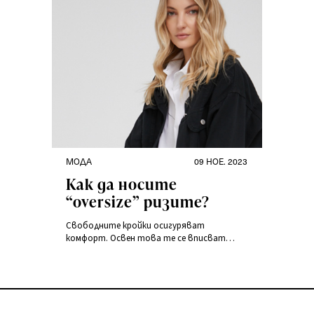
МОДА
09 НОЕ. 2023
Как да носите
“oversize” ризите?
Свободните кройки осигуряват
комфорт. Освен това те се вписват
добре във всеки гардероб, тъй като
подхождат на много типове тела.