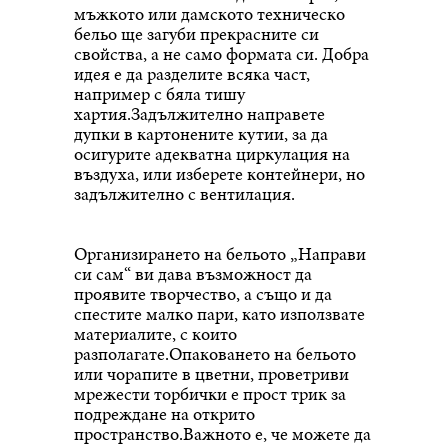
мъжкото или дамското техническо
бельо ще загуби прекрасните си
свойства, а не само формата си. Добра
идея е да разделите всяка част,
например с бяла тишу
хартия.Задължително направете
дупки в картонените кутии, за да
осигурите адекватна циркулация на
въздуха, или изберете контейнери, но
задължително с вентилация.
Организирането на бельото „Направи
си сам“ ви дава възможност да
проявите творчество, а също и да
спестите малко пари, като използвате
материалите, с които
разполагате.Опаковането на бельото
или чорапите в цветни, проветриви
мрежести торбички е прост трик за
подреждане на открито
пространство.Важното е, че можете да