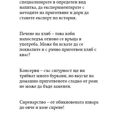
специализирате в определен вид
напитка, да експериментирате с
методите на приготвяне и дори да
станете експерт по история.
Печене на хляб – това хоби
напоследък отново се връща в
употреба. Може би искате да се
похвалите и с ръчно приготвен хляб с
квас?
Консерви – със сигурност ще ви
трябват много буркани, но вкусът на
домашно приготвеното сладко от рози
не може да бъде заменен.
Сиренарство – от обикновената извара
до овче и козе сирене!