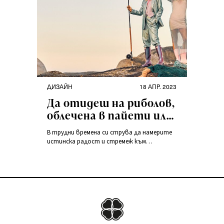
ДИЗАЙН
18 АПР. 2023
Да отидеш на риболов,
облечена в пайети или
да се омъжиш в снежно
В трудни времена си струва да намерите
бял анцуг?
истинска радост и стремеж към
преживяване. Изследвай себе си и света,
откажи се условностите и правилата –
както всичкомодата, така и в живота
като цяло. Lifespiration starts here!