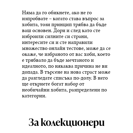
Няма да го обикнете, ако не го
изпробвате – когато става въпрос за
хобита, този принцип трябва да бъде
ваш основен. Дори и след като сте
изброили силните си страни,
интересите си и сте направили
множество онлайн тестове, може да се
окаже, че избраното от вас хоби, което
е трябвало да бъде мечтаното и
идеалното, по някаква причина не ви
допада. В търсене на нова страст може
да разгледате списъка по-долу. В него
ще откриете богат набор от
необичайни хобита, разпределени по
категории.
За колекционери