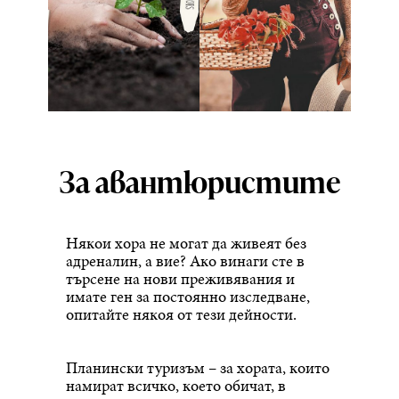
За авантюристите
Някои хора не могат да живеят без
адреналин, а вие? Ако винаги сте в
търсене на нови преживявания и
имате ген за постоянно изследване,
опитайте някоя от тези дейности.
Планински туризъм – за хората, които
намират всичко, което обичат, в