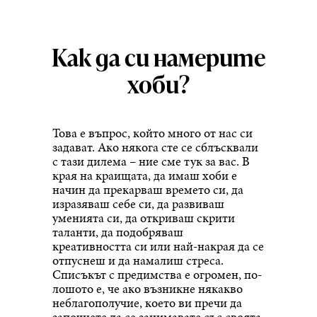
Как да си намерите
хоби?
Това е въпрос, който много от нас си
задават. Ако някога сте се сблъсквали
с тази дилема – ние сме тук за вас. В
края на краищата, да имаш хоби е
начин да прекарваш времето си, да
изразяваш себе си, да развиваш
уменията си, да откриваш скрити
таланти, да подобряваш
креативността си или най-накрая да се
отпуснеш и да намалиш стреса.
Списъкът с предимства е огромен, по-
лошото е, че ако възникне някакво
неблагополучие, което ви пречи да
започнете да се занимавате със своята