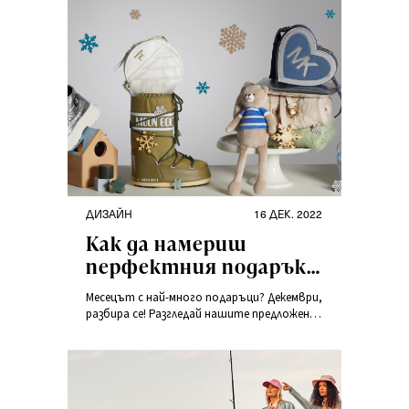
ДИЗАЙН
16 ДЕК. 2022
Как да намериш
перфектния подарък
за Коледа 2022?
Месецът с най-много подаръци? Декември,
разбира се! Разгледай нашите предложения
за вдъхновяващи подаръци и избери нещо
за себе си или за близките си.