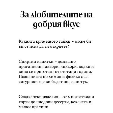
За любителите на
добрия вкус
Кухнята крие много тайни – може би
ви се иска да ги откриете?
Спиртни напитки – домашно
приготвени ликьори, ликьори, водки и
вина се приготвят от стотици години.
Познанията по химия и физика със
сигурност ще ви бъдат полезни тук.
Сладкарски изделия – от многоетажни
торти до плодови десерти, кексчета и
малки пралини