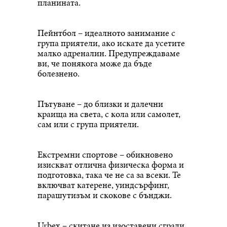
планината.
Пейнтбол – идеалното занимание с
група приятели, ако искате да усетите
малко адреналин. Предупреждаваме
ви, че понякога може да бъде
болезнено.
Пътуване – до близки и далечни
краища на света, с кола или самолет,
сам или с група приятели.
Екстремни спортове – обикновено
изискват отлична физическа форма и
подготовка, така че не са за всеки. Те
включват катерене, уиндсърфинг,
парашутизъм и скокове с бънджи.
Urbex – скитане из изоставени сгради.