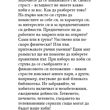
страст – всъщност не знаете какво
хоби е за вас. Как да разберете това?
На първо място си струва да
помислите за себе си, за характера си,
за интересите си и за предпочитаните
си дейности. Предпочитате ли да
работите на закрито или на открито?
Сами или в група? Умствено или по-
скоро физически? Или пък
притежавате ръчни умения? Един миг
размисъл ще ви помогне да изберете
правилния път. При избора на хоби си
струва да се съобразите и с
финансовото си положение – някои
страсти изискват много пари, а други,
например, пътуване до най-близката
библиотека. Не забравяйте, че
хобитата включват и незабележими,
ежедневни дейности. Готвенето,
печенето, четенето, гледането на
телевизионни сериали също могат да
бъдат ваше хоби!