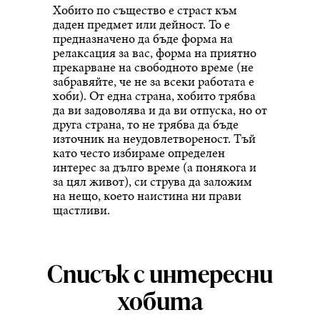
Хобито по същество е страст към
даден предмет или дейност. То е
предназначено да бъде форма на
релаксация за вас, форма на приятно
прекарване на свободното време (не
забравяйте, че не за всеки работата е
хоби). От една страна, хобито трябва
да ви задоволява и да ви отпуска, но от
друга страна, то не трябва да бъде
източник на неудовлетвореност. Тъй
като често избираме определен
интерес за дълго време (а понякога и
за цял живот), си струва да заложим
на нещо, което наистина ни прави
щастливи.
Списък с интересни
хобита