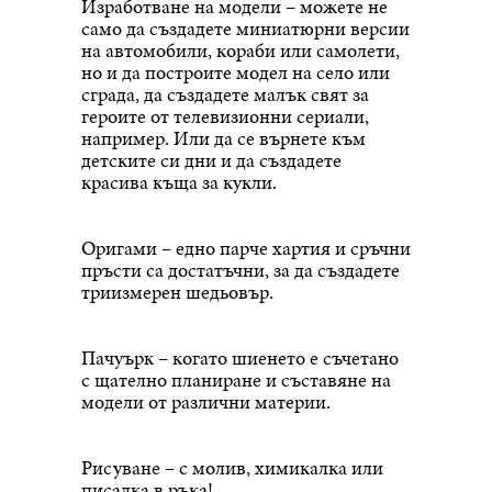
Изработване на модели – можете не
само да създадете миниатюрни версии
на автомобили, кораби или самолети,
но и да построите модел на село или
сграда, да създадете малък свят за
героите от телевизионни сериали,
например. Или да се върнете към
детските си дни и да създадете
красива къща за кукли.
Оригами – едно парче хартия и сръчни
пръсти са достатъчни, за да създадете
триизмерен шедьовър.
Пачуърк – когато шиенето е съчетано
с щателно планиране и съставяне на
модели от различни материи.
Рисуване – с молив, химикалка или
писалка в ръка!