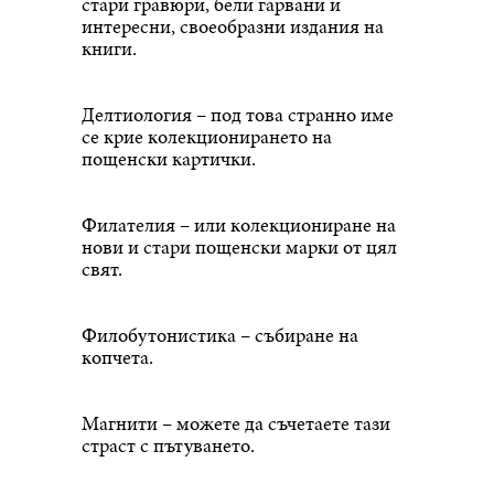
стари гравюри, бели гарвани и
интересни, своеобразни издания на
книги.
Делтиология – под това странно име
се крие колекционирането на
пощенски картички.
Филателия – или колекциониране на
нови и стари пощенски марки от цял
свят.
Филобутонистика – събиране на
копчета.
Магнити – можете да съчетаете тази
страст с пътуването.