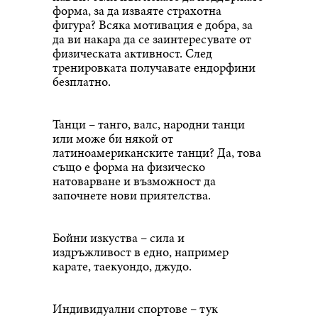
форма, за да изваяте страхотна
фигура? Всяка мотивация е добра, за
да ви накара да се заинтересувате от
физическата активност. След
тренировката получавате ендорфини
безплатно.
Танци – танго, валс, народни танци
или може би някой от
латиноамериканските танци? Да, това
също е форма на физическо
натоварване и възможност да
започнете нови приятелства.
Бойни изкуства – сила и
издръжливост в едно, например
карате, таекуондо, джудо.
Индивидуални спортове – тук