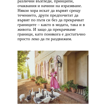
различни възгледи, принципи,
очаквания и начини на изразяване.
Някои хора искат да вървят срещу
течението, други предпочитат да
вървят по пътя си без да прекрачват
границите – както в модата, така и в
живота. И защо да прекрачваме
граници, като понякога е достатъчно
просто леко да ги раздвижим.