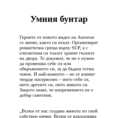
Умния бунтар
Героите от новото видео на
Answear
се женят, както си искат. Организират
романтична среща върху SUP, а с
елегантния си тоалет хранят гъските
на двора. Те доказват, че не е нужно
да променяш себе си или
обкръжението си, за да бъдеш готин
човек. И най-важното – не се взимат
твърде насериозно – нито себе си,
нито дрехите си, нито живота си.
Защото знаят, че напрежението не е
добър съветник.
„Всеки от нас създава живота по свой
собствен начин. Всеки се вдъхновява