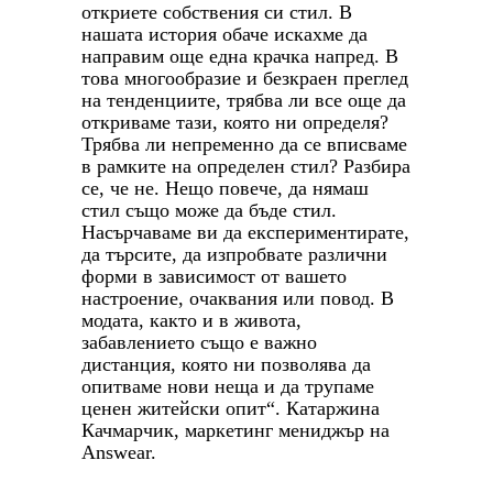
откриете собствения си стил. В
нашата история обаче искахме да
направим още една крачка напред. В
това многообразие и безкраен преглед
на тенденциите, трябва ли все още да
откриваме тази, която ни определя?
Трябва ли непременно да се вписваме
в рамките на определен стил? Разбира
се, че не. Нещо повече, да нямаш
стил също може да бъде стил.
Насърчаваме ви да експериментирате,
да търсите, да изпробвате различни
форми в зависимост от вашето
настроение, очаквания или повод. В
модата, както и в живота,
забавлението също е важно
дистанция, която ни позволява да
опитваме нови неща и да трупаме
ценен житейски опит“. Катаржина
Качмарчик, маркетинг мениджър на
Answear.