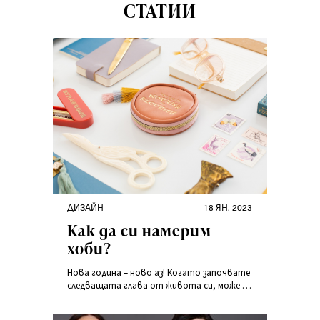
СТАТИИ
ДИЗАЙН
18 ЯН. 2023
Как да си намерим
хоби?
Нова година – ново аз! Когато започвате
следващата глава от живота си, може да
мислите за промяна, да търсите повече
възможности и да искате да изпробвате