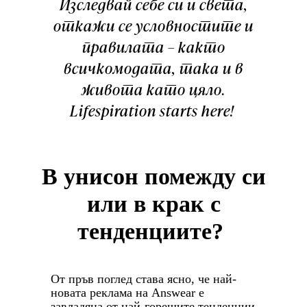
Изследвай себе си и света,
откажи се условностите и
правилата – както
всичкомодата, така и в
живота като цяло.
Lifespiration starts here!
В унисон помежду си
или в крак с
тенденциите?
От пръв поглед става ясно, че най-
новата реклама на Answear е
завладяна от най-горещите тенденции