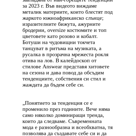
за 2023 г. Във видеото виждаме
металик материите, които блестят под
жаркото южноафриканско слънце;
изразителните бижута, ажурните
бродерии, oversize костюмите и топ
цветовете като розово и кобалт.
Ботуши на чудовищни токчета
танцуват в ритъма на музиката, а
русалка в прозрачна мрежеста рокля
отива на лов. В
калейдоскоп
о
т
стилове
Answear
представя хитовете
на сезона и
дава пово
д
да обсъдим
тенденциите, собствения си стил и
жаждата да бъдем себе си.
„Понятието за тенденция се е
променило през годините. Вече няма
само няколко доминиращи тренда,
които да следваме. Съвременната
мода е разнообразна и всеобхватна, тя
позволява да създавате себе си и да