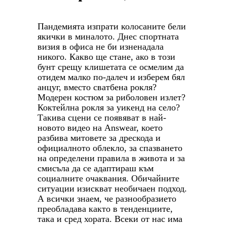
Пандемията изпрати колосаните бели
якички в миналото. Днес спортната
визия в офиса не би изненадала
никого. Какво ще стане, ако в този
бунт срещу клишетата се осмелим да
отидем малко по-далеч и изберем бял
анцуг, вместо сватбена рокля?
Модерен костюм за риболовен излет?
Коктейлна рокля за уикенд на село?
Такива сцени се появяват в най-
новото видео на Answear, което
разбива митовете за дрескода и
официалното облекло, за спазването
на определени правила в живота и за
смисъла да се адаптираш към
социалните очаквания. Обичайните
ситуации изискват необичаен подход.
А всички знаем, че разнообразието
преобладава както в тенденциите,
така и сред хората. Всеки от нас има