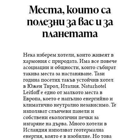
Места, които са
полезни за вас и за
планетата
Нека изберем хотели, които живеят в
хармония с природата. Има все повече
асоциации и общности, които събират
такива места за настаняване. Тази
година посетих такъв устойчив хотел
в Южен Тирол, Италия. Naturhotel
Leitloff е едно от малкото места в
Европа, което е напълно енергийно и
климатично неутрално независимо. Те
използват слънчеви панели и
собствени екологични печки за
изгаряне на дърва. Много хотели в
Исландия използват геотермална
енергия, която е в изобилие. Но това