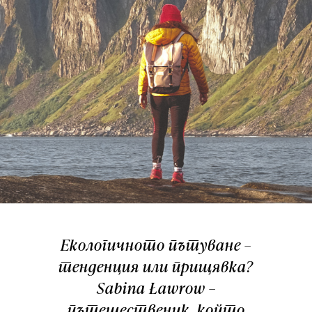
Екологичното пътуване –
тенденция или прищявка?
Sabina Ławrow –
пътешественик, който