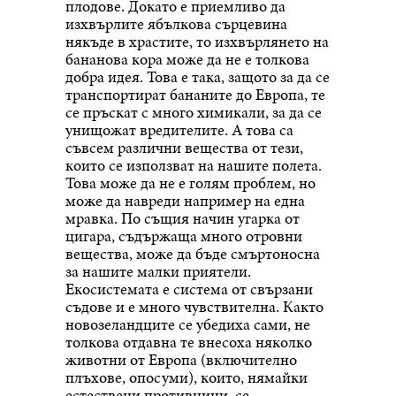
плодове. Докато е приемливо да
изхвърлите ябълкова сърцевина
някъде в храстите, то изхвърлянето на
бананова кора може да не е толкова
добра идея. Това е така, защото за да се
транспортират бананите до Европа, те
се пръскат с много химикали, за да се
унищожат вредителите. А това са
съвсем различни вещества от тези,
които се използват на нашите полета.
Това може да не е голям проблем, но
може да навреди например на една
мравка. По същия начин угарка от
цигара, съдържаща много отровни
вещества, може да бъде смъртоносна
за нашите малки приятели.
Екосистемата е система от свързани
съдове и е много чувствителна. Както
новозеландците се убедиха сами, не
толкова отдавна те внесоха няколко
животни от Европа (включително
плъхове, опосуми), които, нямайки
естествени противници, се