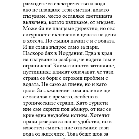
разходите за електричество и вода –
ако не плащаме тези сметки, докато
пътуваме, често оставяме светлината
включена, когато излизаме, от мързел.
Може би не плащаме директно, но със
сигурност е включено в цената на деня
в хотела. По същия начин е и с водата.
И не става въпрос само за пари.
Наскоро бях в Йордания. Едва в края
на пътуването разбрах, че водата там е
ограничена! Климатичното затопляне,
пустинният климат означават, че тази
страна се бори с огромен проблем с
водата. Не само за пиене, но и като
цяло. За съжаление това явление ще
се засилва с времето, особено в
тропическите страни. Като туристи
ние сме скрити под абажур, от нас се
крие една неудобна истина. Хотелът
прави резерви за наше удобство, но в
известен смисъл ние отнемаме тази
вода от жителите. Това беше шок за