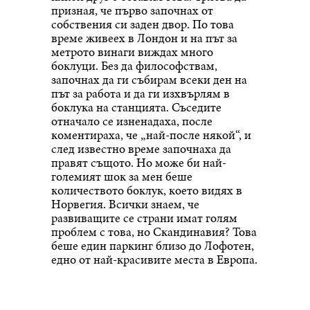
призная, че първо започнах от
собствения си заден двор. По това
време живеех в Лондон и на път за
метрото винаги виждах много
боклуци. Без да философствам,
започнах да ги събирам всеки ден на
път за работа и да ги изхвърлям в
боклука на станцията. Съседите
отначало се изненадаха, после
коментираха, че „най-после някой“, и
след известно време започнаха да
правят същото. Но може би най-
големият шок за мен беше
количеството боклук, което видях в
Норвегия. Всички знаем, че
развиващите се страни имат голям
проблем с това, но Скандинавия? Това
беше един паркинг близо до Лофотен,
едно от най-красивите места в Европа.