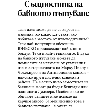
Същността на
бавното пътуване
Тази идея може да не се хареса на
мнозина, но какво ще стане, ако
избягваме местата от пътеводителите?
Тези най-популярни обекти на
ЮНЕСКО произвеждат най-много
боклук. Те са и най-утъпканите. В духа
на бавното пътуване можете да
помислите за излизане от утъпкания
път и алтернативата на Марку Пикчу е
Чокекирао, а за Антилоповия каньон –
няколко други пясъчни каньона в
района. На местно ниво заместител на
Закопане могат да бъдат Бешчади или
планината Джизера. Особено ако не
обичаме тълпите и не искаме да
харчим много. За мен именно това е
бавното пътуване. [можете да