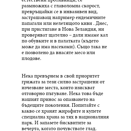
размножиха с главоломна скорост,
превръщайки се в инвазивен вид,
застрашаващ например ендемичните
папагали или нелетящото киви . Днес,
при пристигане в Нова Зеландия, ни
проверяват щателно – дали имаме кал
по обувките и в палатката (където
може да има насекоми). Също така не
е позволено да внасяте месо или
плодове.
Нека превърнем в свой приоритет
грижата за тези силно застрашени от
изчезване места, които изискват
отговорно пътуване. Нека това бъде
нашият принос за опазването на
бъдещите поколения. Попитайте с
какво се хранят жирафите и купете
специална храна за тях в националния
парк. И запазете бисквитите за
вечерта, когато почувствате глад.