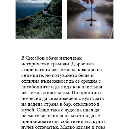
В Лисабон обаче използвах
исторически трамваи. Дървените
стари вагони изглеждаха красиво на
снимките, но пътуването беше и
отлична възможност да се срещна с
лисабонците и да видя как наистина
изглежда животът им. По принцип е
по-лесно да се запознаеш с културата
на дадена страна в бар, отколкото в
музей. Също така е чудесна идея да
наемете велосипед на място и да се
придвижвате със собствени мускули с
нулев отпечатък. Малко здраве и това