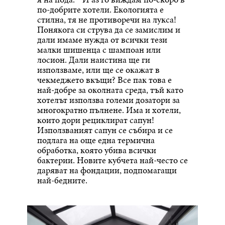
по-добрите хотели. Екологията е
стилна, тя не противоречи на лукса!
Понякога си струва да се замислим и
дали имаме нужда от всички тези
малки шишенца с шампоан или
лосион. Дали наистина ще ги
използваме, или ще се окажат в
чекмеджето вкъщи? Все пак това е
най-добре за околната среда, тъй като
хотелът използва големи дозатори за
многократно пълнене. Има и хотели,
които дори рециклират сапун!
Използваният сапун се събира и се
подлага на още една термична
обработка, която убива всички
бактерии. Новите кубчета най-често се
даряват на фондации, подпомагащи
най-бедните.