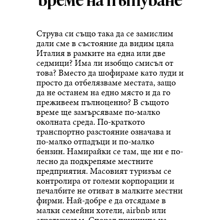
Струва си също така да се замислим
дали сме в състояние да видим цяла
Италия в рамките на една или две
седмици? Има ли изобщо смисъл от
това? Вместо да шофираме като луди и
просто да отбелязваме местата, защо
да не останем на едно място и да го
преживеем пълноценно? В същото
време ще замърсяваме по-малко
околната среда. По-краткото
транспортно разстояние означава и
по-малко отпадъци и по-малко
бензин. Намирайки се там, ще ни е по-
лесно да подкрепяме местните
предприятия. Масовият туризъм се
контролира от големи корпорации и
печалбите не отиват в малките местни
фирми. Най-добре е да отсядаме в
малки семейни хотели, airbnb или
агротуризъм. Според принципа на