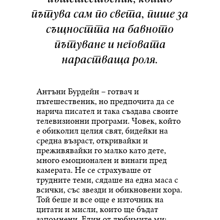
пътува сам по света, пише за
същността на бавното
пътуване и неговата
нарастваща роля.
Антъни Бурдейн – готвач и
пътешественик, но предпочита да се
нарича писател и така създава своите
телевизионни програми. Човек, който
е обиколил целия свят, бидейки на
средна възраст, откривайки и
преживявайки го малко като дете,
много емоционален и винаги пред
камерата. Не се страхуваше от
трудните теми, сядаше на една маса с
всички, със звезди и обикновени хора.
Той беше и все още е източник на
цитати и мисли, които ще бъдат
запомнени. Един от любимите ми: