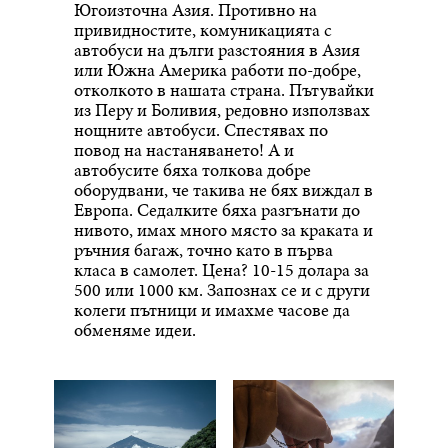
Югоизточна Азия. Противно на
привидностите, комуникацията с
автобуси на дълги разстояния в Азия
или Южна Америка работи по-добре,
отколкото в нашата страна. Пътувайки
из Перу и Боливия, редовно използвах
нощните автобуси. Спестявах по
повод на настаняването! А и
автобусите бяха толкова добре
оборудвани, че такива не бях виждал в
Европа. Седалките бяха разгънати до
нивото, имах много място за краката и
ръчния багаж, точно като в първа
класа в самолет. Цена? 10-15 долара за
500 или 1000 км. Запознах се и с други
колеги пътници и имахме часове да
обменяме идеи.