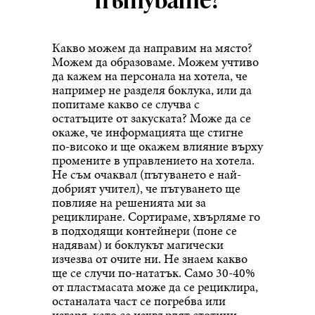
Какво можем да направим на място?
Можем да образоваме. Можем учтиво
да кажем на персонала на хотела, че
например не разделя боклука, или да
попитаме какво се случва с
остатъците от закуската? Може да се
окаже, че информацията ще стигне
по-високо и ще окажем влияние върху
промените в управлението на хотела.
Не съм очаквал (пътуването е най-
добрият учител), че пътуването ще
повлияе на решенията ми за
рециклиране. Сортираме, хвърляме го
в подходящи контейнери (поне се
надявам) и боклукът магически
изчезва от очите ни. Не знаем какво
ще се случи по-нататък. Само 30-40%
от пластмасата може да се рециклира,
останалата част се погребва или
изгаря, като се изхвърлят стотици