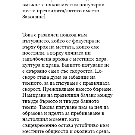
вмъкнете някои местни популярни
места през зимата/лятото вместо
Закопане]
Това е различен подход към
пътуването, който се фокусира не
върху броя на местата, които сме
посетили, а върху личната ни
задълбочена връзка с местните хора,
култура и храна. Бавното пътуване не
е свързано само със скоростта. По-
скоро става дума за забавяне на
темпото, за да пътуваме с правилната
скорост. Преживяване вместо бързане.
Намиране на правилния баланс между
твърде бързото и твърде бавното
темпо. Такова пътуване има за цел да
образова и идеята за пребиваване в
настоящия момент, като
същевременно остава устойчиво към
местните общности и околната среда.