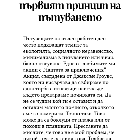
първият принцип на
пътуването
Пътуващите на пълен работен ден
често подхващат темите за
екологията, социалното неравенство,
минимализма в пътуването или т.нар.
бавно пътуване. Една от любимите ми
акции е „Чантата за приключения“.
Акция, създадена от Джаксън Гроувс,
която ни насърчава да събираме по
една торба с отпадъци навсякъде,
където прекарваме почивката си. Да
не се чудим кой ги е оставил и да
оставим мястото по-чисто, отколкото
сме го намерили. Точно така. Това
може да са боклуци от плажа или от
походи в планината. Престанете да
мислите, че това не е мой проблем, че
някой друг е оставил това. Трябва да