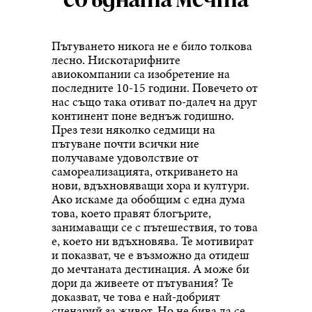
Пътуването никога не е било толкова
лесно. Нискотарифните
авиокомпании са изобретение на
последните 10-15 години. Повечето от
нас също така отиват по-далеч на друг
континент поне веднъж годишно.
През тези няколко седмици на
пътуване почти всички ние
получаваме удоволствие от
самореализацията, откриването на
нови, вдъхновяващи хора и култури.
Ако искаме да обобщим с една дума
това, което правят блогърите,
занимаващи се с пътешествия, то това
е, което ни вдъхновява. Те мотивират
и показват, че е възможно да отидеш
до мечтаната дестинация. А може би
дори да живеете от пътувания? Те
доказват, че това е най-добрият
сценарий за живот. Но не бива да се