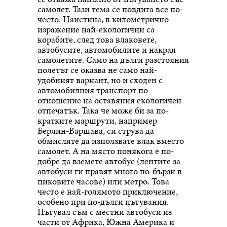
самолет. Тази тема се повдига все по-
често. Наистина, в километрично
изражение най-екологични са
корабите, след това влаковете,
автобусите, автомобилите и накрая
самолетите. Само на дълги разстояния
полетът се оказва не само най-
удобният вариант, но и сходен с
автомобилния транспорт по
отношение на оставяния екологичен
отпечатък. Така че може би за по-
кратките маршрути, например
Берлин-Варшава, си струва да
обмисляте да използвате влак вместо
самолет. А на място понякога е по-
добре да вземете автобус (лентите за
автобуси ги правят много по-бързи в
пиковите часове) или метро. Това
често е най-голямото приключение,
особено при по-дълги пътувания.
Пътувал съм с местни автобуси из
части от Африка, Южна Америка и