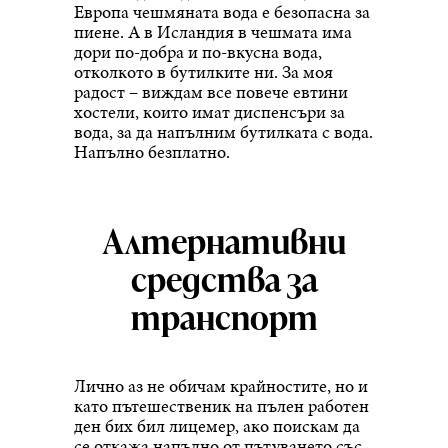
Европа чешмяната вода е безопасна за
пиене. А в Исландия в чешмата има
дори по-добра и по-вкусна вода,
отколкото в бутилките ни. За моя
радост – виждам все повече евтини
хостели, които имат диспенсъри за
вода, за да напълним бутилката с вода.
Напълно безплатно.
Алтернативни
средства за
транспорт
Лично аз не обичам крайностите, но и
като пътешественик на пълен работен
ден бих бил лицемер, ако поискам да
се откажа напълно от пътуването със