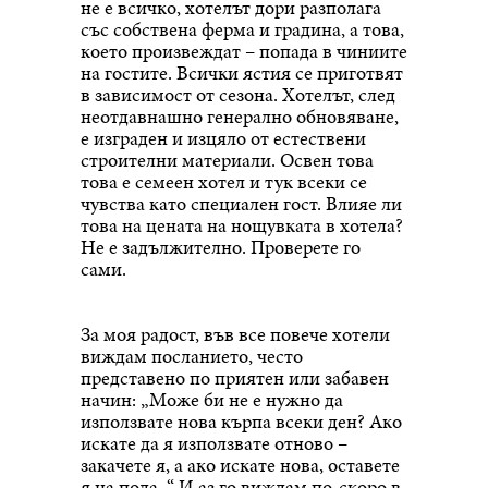
не е всичко, хотелът дори разполага
със собствена ферма и градина, а това,
което произвеждат – попада в чиниите
на гостите. Всички ястия се приготвят
в зависимост от сезона. Хотелът, след
неотдавнашно генерално обновяване,
е изграден и изцяло от естествени
строителни материали. Освен това
това е семеен хотел и тук всеки се
чувства като специален гост. Влияе ли
това на цената на нощувката в хотела?
Не е задължително. Проверете го
сами.
За моя радост, във все повече хотели
виждам посланието, често
представено по приятен или забавен
начин: „Може би не е нужно да
използвате нова кърпа всеки ден? Ако
искате да я използвате отново –
закачете я, а ако искате нова, оставете
я на пода. “ И аз го виждам по-скоро в