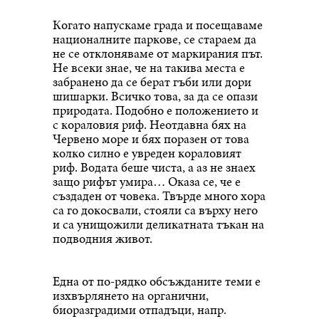
Когато напускаме града и посещаваме
националните паркове, се стараем да
не се отклоняваме от маркирания път.
Не всеки знае, че на такива места е
забранено да се берат гъби или дори
шишарки. Всичко това, за да се опази
природата. Подобно е положението и
с кораловия риф. Неотдавна бях на
Червено море и бях поразен от това
колко силно е увреден кораловият
риф. Водата беше чиста, а аз не знаех
защо рифът умира… Оказа се, че е
създаден от човека. Твърде много хора
са го докосвали, стояли са върху него
и са унищожили деликатната тъкан на
подводния живот.
Една от по-рядко обсъжданите теми е
изхвърлянето на органични,
биоразградими отпадъци, напр.