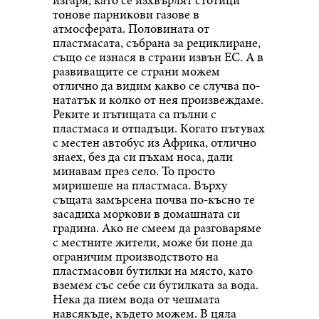
тонове парникови газове в
атмосферата. Половината от
пластмасата, събрана за рециклиране,
също се изнася в страни извън ЕС. А в
развиващите се страни можем
отлично да видим какво се случва по-
нататък и колко от нея произвеждаме.
Реките и пътищата са пълни с
пластмаса и отпадъци. Когато пътувах
с местен автобус из Африка, отлично
знаех, без да си пъхам носа, дали
минавам през село. То просто
миришеше на пластмаса. Върху
същата замърсена почва по-късно те
засадиха моркови в домашната си
градина. Ако не смеем да разговаряме
с местните жители, може би поне да
ограничим производството на
пластмасови бутилки на място, като
вземем със себе си бутилката за вода.
Нека да пием вода от чешмата
навсякъде, където можем. В цяла