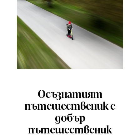
Осъзнатият
пътешественик е
добър
пътешественик