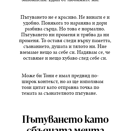
Пътуването не е красиво. Не винаги е и
удобно. Понякога то наранява и дори
разбива сърца. Но това е нормално.
Пътуването ни променя и трябва да ни
променя. То оставя следи върху паметта,
съзнанието, душата и тялото ни. Ние
вземаме нещо за себе си. Надявам се, че
оставяме и нещо хубаво след себе си.
Може би Тони е имал предвид по-
широк контекст, но аз ще използвам
този цитат като отправна точка по
темата за съзнателното пътуване.
Пътуването като
сбъдната мечта