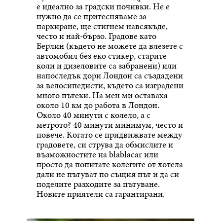
е идеално за градски почивки. Не е
нужно да се притесняваме за
паркиране, ще стигнем навсякъде,
често и най-бързо. Градове като
Берлин (където не можете да влезете с
автомобил без еко стикер, старите
коли и дизеловите са забранени) или
напоследък дори Лондон са създадени
за велосипедисти, където са изградени
много пътеки. На мен ми оставаха
около 10 км до работа в Лондон.
Около 40 минути с колело, а с
метрото? 40 минути минимум, често и
повече. Когато се придвижвате между
градовете, си струва да обмислите и
възможностите на blablacar или
просто да попитате колегите от хотела
дали не пътуват по същия път и да си
поделите разходите за пътуване.
Новите приятели са гарантирани.