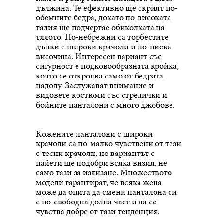
дължина. Те ефективно ще скрият по-
обемните бедра, докато по-високата
талия ще подчертае обиколката на
тялото. По-небрежни са торбестите
дънки с широки крачоли и по-ниска
височина. Интересен вариант със
сигурност е подковообразната кройка,
която се откроява само от бедрата
надолу. Заслужават внимание и
видовете костюми със стрелички и
бойните панталони с много джобове.
Кожените панталони с широки
крачоли са по-малко чувствени от тези
с тесни крачоли, но вариантът с
пайети ще подобри всяка визия, не
само тази за излизане. Множеството
модели гарантират, че всяка жена
може да опита да смени панталона си
с по-свободна долна част и да се
чувства добре от тази тенденция.