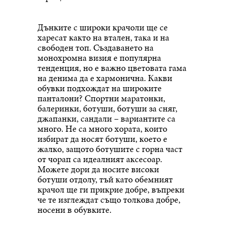
Дънките с широки крачоли ще се
харесат както на втален, така и на
свободен топ. Създаването на
монохромна визия е популярна
тенденция, но е важно цветовата гама
на денима да е хармонична. Какви
обувки подхождат на широките
панталони? Спортни маратонки,
балеринки, ботуши, ботуши за сняг,
джапанки, сандали – вариантите са
много. Не са много хората, които
избират да носят ботуши, което е
жалко, защото ботушите с горна част
от чорап са идеалният аксесоар.
Можете дори да носите високи
ботуши отдолу, тъй като обемният
крачол ще ги прикрие добре, въпреки
че те изглеждат също толкова добре,
носени в обувките.