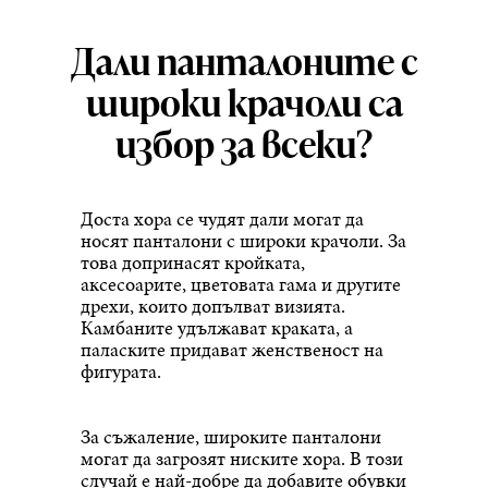
Дали панталоните с
широки крачоли са
избор за всеки?
Доста хора се чудят дали могат да
носят панталони с широки крачоли. За
това допринасят кройката,
аксесоарите, цветовата гама и другите
дрехи, които допълват визията.
Камбаните удължават краката, а
паласките придават женственост на
фигурата.
За съжаление, широките панталони
могат да загрозят ниските хора. В този
случай е най-добре да добавите обувки