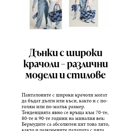
Дънки с широки
крачоли – различни
модели и стилове
Панталоните с широки крачоли могат
да бъдат дълги или къси, както и с по-
голям или по-малък размер.
Тенденцията явно се връща към 70-те,
80-те и 90-те години на миналия век:
Бермудите са абсолютен хит това лято,
както и разкроените палацота с цяла