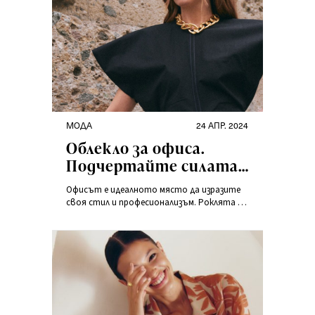
МОДА
24 АПР. 2024
Облекло за офиса.
Подчертайте силата
си с него!
Офисът е идеалното място да изразите
своя стил и професионализъм. Роклята за
работа ще ви помогне в тази задача.Не
сте сигурни как да я оформите, за да се
представите с класа?Разгледайте
възможностите си.