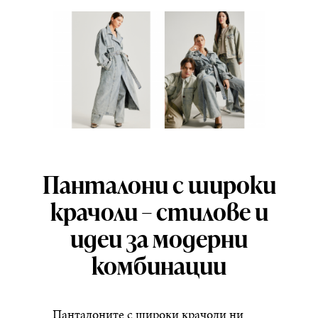
Панталони с широки
крачоли – стилове и
идеи за модерни
комбинации
Панталоните с широки крачоли ни