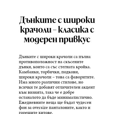
Дънките с широки
крачоли – класика с
модерен привкус
Дънките с широки крачоли са пълна
противоположност на скъсените
дънки, които са със стегната кройка.
Камбанки, торбички, подкови,
широки крачоли – това са фаворитите.
Има много различни стилове, но
всички те добавят отличителен акцент
към визията, така че е добре
останалото да бъде минималистично.
Ежедневните неща ще бъдат чудесен
фон за oversize панталоните, както и
горещите хитове.