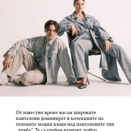
От известно време насам широките
панталони доминират в колекциите на
големите модни къщи над панталоните тип
„тръба“. Те са удобен вариант, който