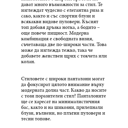
дават много възможности за стил. Те
изглеждат чудесно с елегантна риза и
сако, както и със спортни блузи и
всякакви видове пуловери. Късият
топ добавя дръзка нотка, а бодито –
още повече пищност. Модерна
комбинация е свободната визия,
съчетаваща две по-широки части. Това
може да изглежда тежко, така че
добавете женствен щрих с токчета или
колан.
Стиловете с широки панталони могат
да фокусират цялото внимание върху
модерната долна част. Какво да носите
с този поразителен стил? Панталоните
ще се харесат на минималистичния
бас, както и на шикозни, прилепнали
блузи, вълнени, но плътни пуловери и
тесни топове.