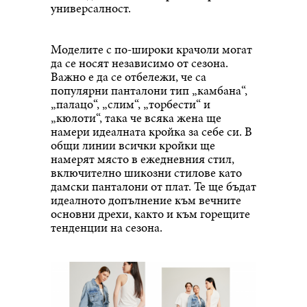
универсалност.
Моделите с по-широки крачоли могат
да се носят независимо от сезона.
Важно е да се отбележи, че са
популярни панталони тип „камбана“,
„палацо“, „слим“, „торбести“ и
„кюлоти“, така че всяка жена ще
намери идеалната кройка за себе си. В
общи линии всички кройки ще
намерят място в ежедневния стил,
включително шикозни стилове като
дамски панталони от плат. Те ще бъдат
идеалното допълнение към вечните
основни дрехи, както и към горещите
тенденции на сезона.