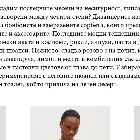
ладим последните месеци на несигурност, липса
затворени между четири стени? Дизайнерите из
на бонбоните и замразените сорбета, които пре
те и аксесоарите. Последните модни тенденции
амски якета и костюми, рокли, анцузи, палта и
ни нюанси. Нежното, сладко розово е на почит, 
а лавандула, лимон и мента в комбинация със с
е в пастелни цветове от глава до пети. Избира
периментираме с неговите нюанси или създавам
 тоалет, който прилича на летен десерт.