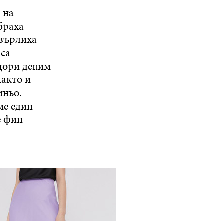
 на
браха
хвърлиха
 са
 дори деним
както и
иньо.
ме един
е фин