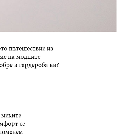
ето пътешествие из
хме на модните
обре в гардероба ви?
 меките
омфорт се
споменем