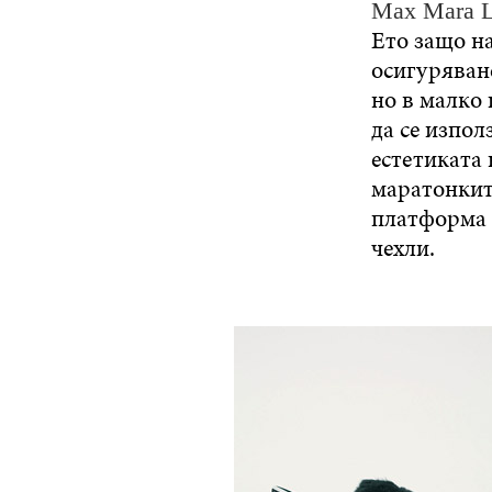
Max Mara L
Ето защо н
осигуряване
но в малко 
да се изпол
естетиката
маратонкит
платформа 
чехли.