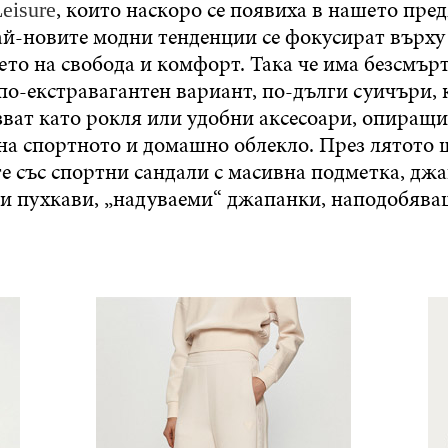
, които наскоро се появиха в нашето пре
eisure
ай-новите модни тенденции се фокусират върху
то на свобода и комфорт. Така че има безсмърт
по-екстравагантен вариант, по-дълги суичъри, 
зват като рокля или удобни аксесоари, опиращи
 на спортното и домашно облекло. През лятото
е със спортни сандали с масивна подметка, дж
и пухкави, „надуваеми“ джапанки, наподобяв