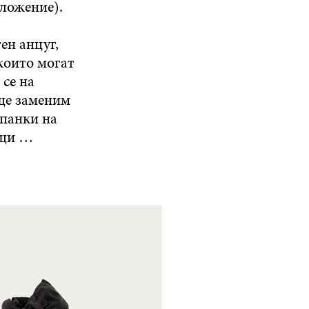
дложение).
ен анцуг,
които могат
 се на
 ще заменим
апанки на
ащи …