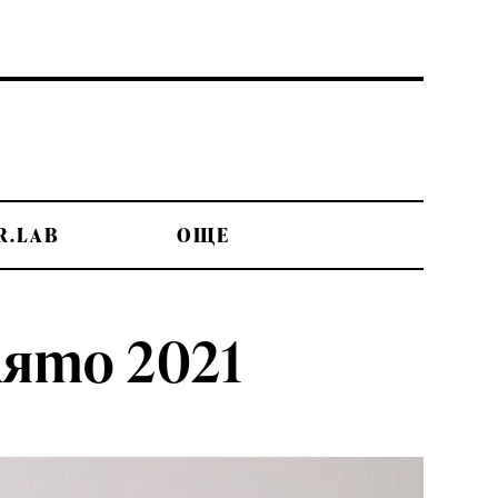
R.LAB
OЩЕ
лято 2021