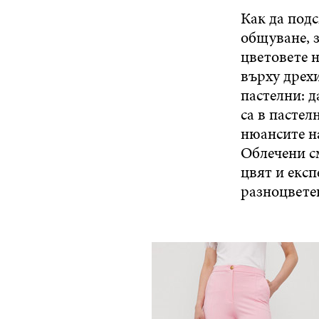
Как да подс
общуване, 
цветовете 
върху дрехи
пастелни: д
са в пастел
нюансите н
Облечени см
цвят и екс
разноцветен