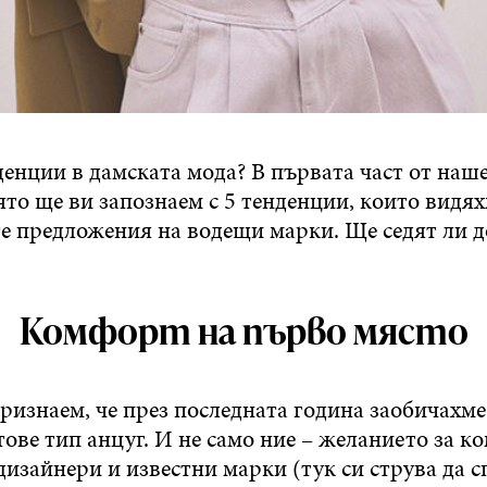
денции в дамската мода? В първата част от наш
лято ще ви запознаем с 5 тенденции, които видя
е предложения на водещи марки. Ще седят ли д
Комфорт на първо място
ризнаем, че през последната година заобичахме
ове тип анцуг. И не само ние – желанието за к
дизайнери и известни марки (тук си струва да 