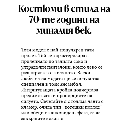
Костюми в стила на
70-те години на
миналия век.
Този модел е най-популярен тази
пролет. Той се характеризира с
прилепнало по талията сако и
ултрадълги панталони, които леко се
разширяват от коляното. Всеки
любител на модата ще се почувства
специален в този ансамбъл.
Интригуващата кройка подчертава
предимствата и пропорциите на
силуета. Съчетайте я с голяма чанта с
кламер, очила тип „котешки поглед“
или обеци с капковиден ефект, за да
завършите визията.