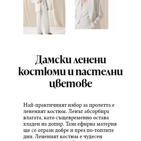
Дамски ленени
костюми и пастелни
цветове
Най-практичният избор за пролетта е
лененият костюм. Ленът абсорбира
влагата, като същевременно остава
хладен на допир. Тази ефирна материя
ще се отрази добре и през по-топлите
дни. Лененият костюм е чудесен