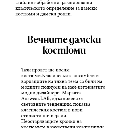
стайлинг обработки, разширяващи
класическото определение за дамски
костюми и дамски рокли.
Вечните дамски
костюми
Тази пролет ще носим
костюми.Класическите ансамбли и
вариациите на тяхна тема са били на
модните подиуми на най-изтъкнатите
модни дизайнери. Марката
Answear.LAB, вдъхновена от
световните тенденции, показва
класическия костюм в нови
стилистични версии. –
Неостаряващите кройки на
костюмите в качествени композиции