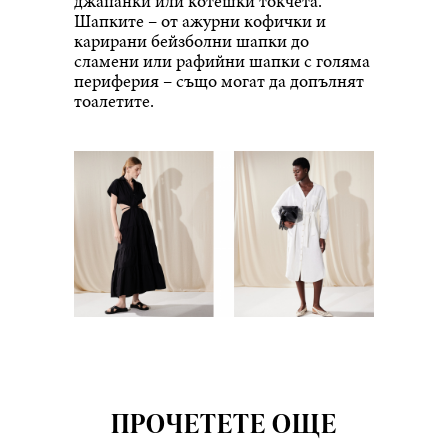
джапанки или котешки токчета.
Шапките – от ажурни кофички и
карирани бейзболни шапки до
сламени или рафийни шапки с голяма
периферия – също могат да допълнят
тоалетите.
ПРОЧЕТЕТЕ ОЩЕ