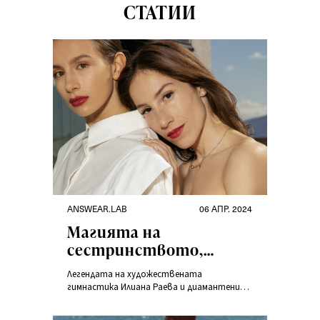
СТАТИИ
ANSWEAR.LAB
06 АПР. 2024
Магията на
сестринството,
която превръща
Легендата на художествената
златото в диаманти
гимнастика Илиана Раева и диамантените
момичета Симона Дянкова, Мадлен
Радуканова са лица на новата колекция