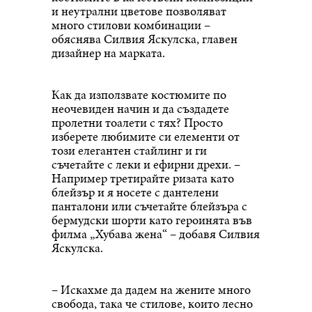
и неутрални цветове позволяват
много стилови комбинации –
обяснява Силвия Яскулска, главен
дизайнер на марката.
Как да използвате костюмите по
неочевиден начин и да създадете
пролетни тоалети с тях? Просто
изберете любимите си елементи от
този елегантен стайлинг и ги
съчетайте с леки и ефирни дрехи. –
Например третирайте ризата като
блейзър и я носете с дантелени
панталони или съчетайте блейзъра с
бермудски шорти като героинята във
филма „Хубава жена“ – добавя Силвия
Яскулска.
– Искахме да дадем на жените много
свобода, така че стилове, които лесно