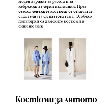
моден вариант за работа и за
небрежни вечерни излизания. През
сезона ленените костюми се отличават
с пастелната си цветова гама. Особено
популярни са дамските костюми в
сини нюанси.
Костюми за лятото