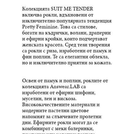
Колекцията SUIT ME TENDER
включва рокли, вдъхновени от
изключително популярната тенденция
Pretty Feminine. Това са стилове,
богати на къдрички, волани, драперии
и ефирни кройки, които подчертават
женската красота. Сред тези творения
са рокли с риза, изработени от памук и
фин поплин. Те са елегантни облекла,
но и изключително приятни за кожата.
Освен от памук и поплин, роклите от
колекцията Answear.LAB са
изработени от ефирни шифони,
муселин, лен и вискоза.
Висококачествените материали и
модерните пастелни цветове
напомнят за слънчевите пролетни
дни. Ефирните рокли могат да се
комбинират с меки балеринки,