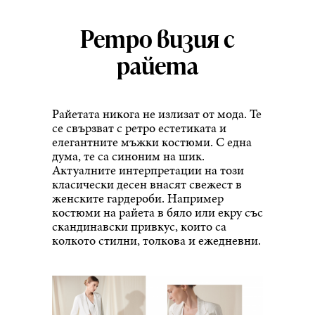
Ретро визия с
райета
Райетата никога не излизат от мода. Те
се свързват с ретро естетиката и
елегантните мъжки костюми. С една
дума, те са синоним на шик.
Актуалните интерпретации на този
класически десен внасят свежест в
женските гардероби. Например
костюми на райета в бяло или екру със
скандинавски привкус, които са
колкото стилни, толкова и ежедневни.