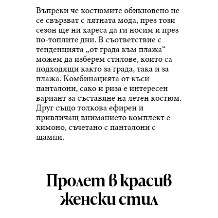
Въпреки че костюмите обикновено не
се свързват с лятната мода, през този
сезон ще ни хареса да ги носим и през
по-топлите дни. В съответствие с
тенденцията „от града към плажа“
можем да изберем стилове, които са
подходящи както за града, така и за
плажа. Комбинацията от къси
панталони, сако и риза е интересен
вариант за съставяне на летен костюм.
Друг също толкова ефирен и
привличащ вниманието комплект е
кимоно, съчетано с панталони с
щампи.
Пролет в красив
женски стил