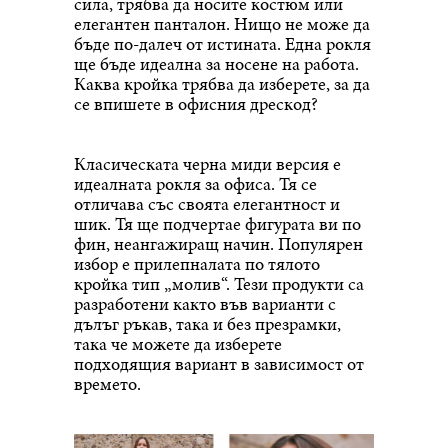
сила, трябва да носите костюм или
елегантен панталон. Нищо не може да
бъде по-далеч от истината. Една рокля
ще бъде идеална за носене на работа.
Каква кройка трябва да изберете, за да
се впишете в офисния дрескод?
Класическата черна миди версия е
идеалната рокля за офиса. Тя се
отличава със своята елегантност и
шик. Тя ще подчертае фигурата ви по
фин, неангажиращ начин. Популярен
избор е прилепналата по тялото
кройка тип „молив“. Тези продукти са
разработени както във варианти с
дълъг ръкав, така и без презрамки,
така че можете да изберете
подходящия вариант в зависимост от
времето.