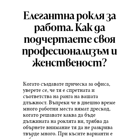
Елегантна рокля за
работа. Как да
подчертаете своя
професионализъм и
женственост?
Когато създавате прическа за офиса,
уверете се, че тя е спретната и
съответства на ранга на вашата
длъжност. Въпреки че в днешно време
много работни места нямат дрескод,
когато решавате каква да бъде
дължината на роклята ви, трябва да
обърнете внимание тя да не разкрива
твърде много. При късите варианти е