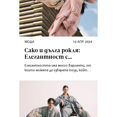
МОДА
10 АПР. 2024
Сако и дълга рокля:
Елегантност с
контраст
Елегантността има много варианти, от
които можете да изберете този, който
най-добре подхожда на вашия стил. В
случая с дамската мода същността на
елегантността е блейзър и рокля. В
студените дни обаче си струва да
изберете елегантни пелерини. Кои модели
трябва да изберете, за да изглеждате
впечатляващо във всяка ситуация?