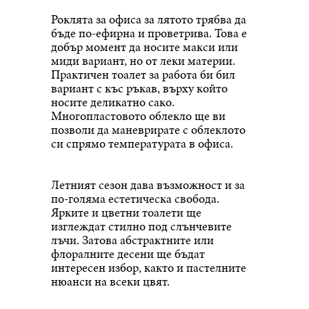
Роклята за офиса за лятото трябва да
бъде по-ефирна и проветрива. Това е
добър момент да носите макси или
миди вариант, но от леки материи.
Практичен тоалет за работа би бил
вариант с къс ръкав, върху който
носите деликатно сако.
Многопластовото облекло ще ви
позволи да маневрирате с облеклото
си спрямо температурата в офиса.
Летният сезон дава възможност и за
по-голяма естетическа свобода.
Ярките и цветни тоалети ще
изглеждат стилно под слънчевите
лъчи. Затова абстрактните или
флоралните десени ще бъдат
интересен избор, както и пастелните
нюанси на всеки цвят.