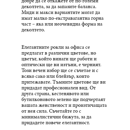
добре да се откажете от по-големи
деколтета, за да запазите баланса.
Миди и макси вариантите могат да
имат малко по-екстравагантна горна
част – яка или неочевидна форма на
деколтето.
Елегантните рокли за офиса се
предлагат в различни цветове, но
цветът, който винаги ще работи и
оптически ще ви изтъни, е черният.
Този вечен избор ще се съчетае и с
всяко сако или блейзър, които
притежавате. Тъмните цветове ще ви
придадат професионален вид. От
друга страна, кестенявото или
бутилконовото зелено ще подчертаят
вашата женственост и произтичащата
от нея сила. Съчетайте го с
минималистични бижута, за да
придадете повече елегантност.