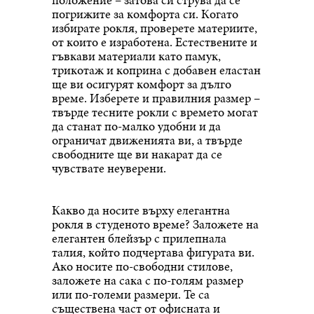
погрижите за комфорта си. Когато
избирате рокля, проверете материите,
от които е изработена. Естествените и
гъвкави материали като памук,
трикотаж и коприна с добавен еластан
ще ви осигурят комфорт за дълго
време. Изберете и правилния размер –
твърде тесните рокли с времето могат
да станат по-малко удобни и да
ограничат движенията ви, а твърде
свободните ще ви накарат да се
чувствате неуверени.
Какво да носите върху елегантна
рокля в студеното време? Заложете на
елегантен блейзър с прилепнала
талия, който подчертава фигурата ви.
Ако носите по-свободни стилове,
заложете на сака с по-голям размер
или по-големи размери. Те са
съществена част от офисната и