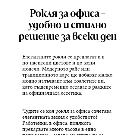
Рокля за офиса –
удобно и стилно
решение за всеки ден
Елегантните рокли се предлагат и в
по-наситени цветове и по-ясни
модели. Модерното райе или
традиционното каре ще добавят малко
модно излъчване към тоалетите ви,
като същевременно остават в рамките
на официалната естетика.
Чудите се коя рокля за офиса съчетава
елегантната визия с удобството?
Работейки, в офиса, понякога
прекарвате много часове в едно
положение – затова си струва да се