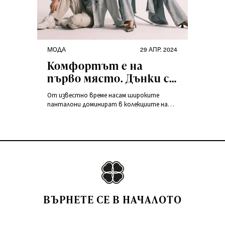
МОДА
29 АПР. 2024
Комфортът е на
първо място. Дънки с
широки крачоли в
От известно време насам широките
центъра на
панталони доминират в колекциите на
вниманието
големите модни къщи над панталоните
тип „тръба“. Те са удобен вариант,
който повишава нивото на стила и
същевременно прави силно впечатление.
Как да носите широки панталони? Не
пропускайте да разгледате нашите идеи
за модна визия!
ВЪРНЕТЕ СЕ В НАЧАЛОТО