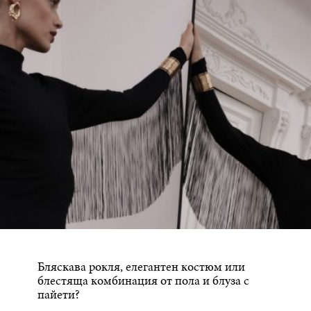
Бляскава рокля, елегантен костюм или
блестяща комбинация от пола и блуза с
пайети?