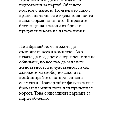
подготвени за парти? Облечете
костюм с пайети. По-дългото сако с
връзка на талията е идеално за почти
всяка форма на тялото. Широките
блестящи панталони от брокат
придават лекота на цялата визия.
Не забравяйте, че можете да
съчетавате всеки комплект. Ако
искате да създадете енергичен стил на
обличане, но все пак да запазите
женствеността и чувствеността си,
заложете на свободно сако и го
комбинирайте с по-прилепнали
елементи. Подчертайте фигурата си с
брокатена мини пола или прилепнал
корсет. Това е идеалният вариант за
парти облекло.