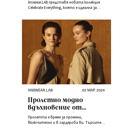
Answear.LAB представя новата колекция
във вашия стил
Celebrate Everything, която е идеална за
всеки повод.
ANSWEAR.LAB
02 МАР. 2024
Пролетно модно
вдъхновение от
колекцията Sisterhood
Пролетта е време за промени,
Treasure
включително и в гардероба ви. Търсите
ли нови форми, цветове и материали,