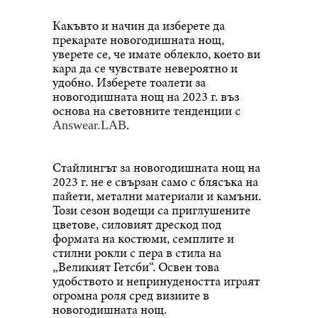
Какъвто и начин да изберете да
прекарате новогодишната нощ,
уверете се, че имате облекло, което ви
кара да се чувствате невероятно и
удобно. Изберете тоалети за
новогодишната нощ на 2023 г. въз
основа на световните тенденции с
.
Answear.LAB
Стайлингът за новогодишната нощ на
2023 г. не е свързан само с блясъка на
пайети, метални материали и камъни.
Този сезон водещи са приглушените
цветове, силовият дрескод под
формата на костюми, семплите и
стилни рокли с пера в стила на
„Великият Гетсби“. Освен това
удобството и непринудеността играят
огромна роля сред визиите в
новогодишната нощ.