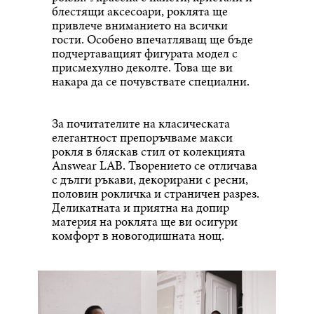
блестящи аксесоари, роклята ще
привлече вниманието на всички
гости. Особено впечатляващ ще бъде
подчертаващият фигурата модел с
присмехулно деколте. Това ще ви
накара да се почувствате специални.
За почитателите на класическата
елегантност препоръчваме макси
рокля в бляскав стил от колекцията
Answear LAB. Творението се отличава
с дълги ръкави, декорирани с ресни,
половин рокличка и страничен разрез.
Деликатната и приятна на допир
материя на роклята ще ви осигури
комфорт в новогодишната нощ.