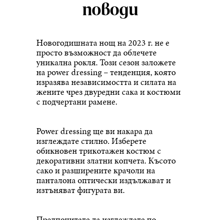
поводи
Новогодишната нощ на 2023 г. не е
просто възможност да облечете
уникална рокля. Този сезон заложете
на power dressing – тенденция, която
изразява независимостта и силата на
жените чрез двуредни сака и костюми
с подчертани рамене.
Power dressing ще ви накара да
изглеждате стилно. Изберете
обикновен трикотажен костюм с
декоративни златни копчета. Късото
сако и разширените крачоли на
панталона оптически издължават и
изтъняват фигурата ви.
Предпочитате да изглеждате по-