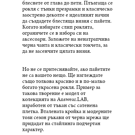
блеснете от глава до пети. Плъзгаща се
рокля с тънки презрамки и класическо
заострено деколте е идеалният начин
да създадете блестяща визия с пайети.
Когато избирате слип роклята,
ограничете се в избора си на
аксесоари. Заложете на ненатрапчива
черна чанта и класически токчета, за
да не засенчите цялата визия.
Но не се притеснявайте, ако пайетите
не са вашето нещо. Ще изглеждате
също толкова красиво и в по-малко
богато украсена рокля. Пример за
такова творение е модел от
колекцията на Answear.LAB,
изработен от тъкан със сатенена
плетка. Вталената кройка и модерните
този сезон ръкави от черна мрежа ще
придадат на стайлинга подчертан
характер.