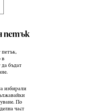
ия петък
 петък,
 в
 да бъдат
ане.
са избирали
удължавайки
уване. По
зделна част