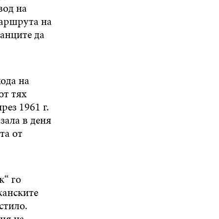
вод на
маршрута на
анците да
ода на
от тях
рез 1961 г.
зала в деня
та от
к“ го
канските
стило.
еня на