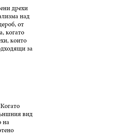
вени дрехи
ализма над
дероб, от
а, когато
хи, които
подходящи за
 Когато
външния вид
о на
отено