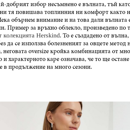
й-добрият избор несъмнено е вълната, тъй като
дни тя повишава топлинния ни комфорт както 
ека обърнем внимание и на това дали вълната 
н. Пример за връхно облекло, произведено по т
. То е създадено от вълна
т колекцията Herskind
без да се използва болезненият за овцете метод 
, неговата oversize кройка комбинацията от мн
 и характерното каре означава, че то ще остане 
е в продължение на много сезони.