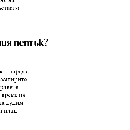
ъствало
ния петък?
т, наред с
 разширите
правете
о време на
да купим
н план