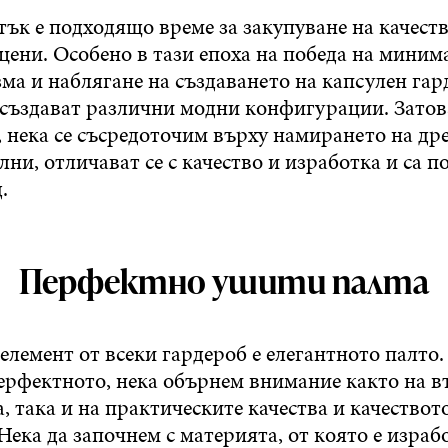
тък е подходящо време за закупуване на качест
цени. Особено в тази епоха на победа на миним
а и наблягане на създаването на капсулен гар
 създават различни модни конфигурации. Затов
 нека се съсредоточим върху намирането на дре
лни, отличават се с качество и изработка и са 
.
Перфектно ушити палта
лемент от всеки гардероб е елегантното палто.
ерфектното, нека обърнем внимание както на 
, така и на практическите качества и качествот
Нека да започнем с материята, от която е израб