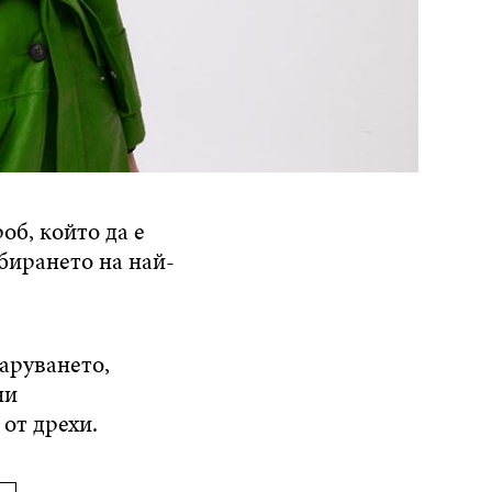
об, който да е
бирането на най-
заруването,
ни
от дрехи.