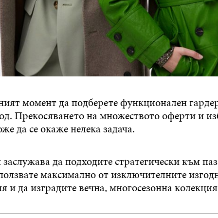
ният момент да подберете функционален гардер
од. Прекосяването на множеството оферти и из
же да се окаже нелека задача.
 заслужава да подходите стратегически към па
ъзползвате максимално от изключителните изгод
 и да изградите вечна, многосезонна колекция 