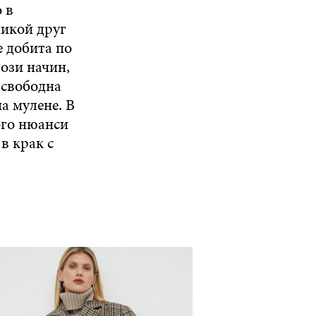
 в
никой друг
е добита по
ози начин,
, свободна
на мулене. В
ого нюанси
в крак с