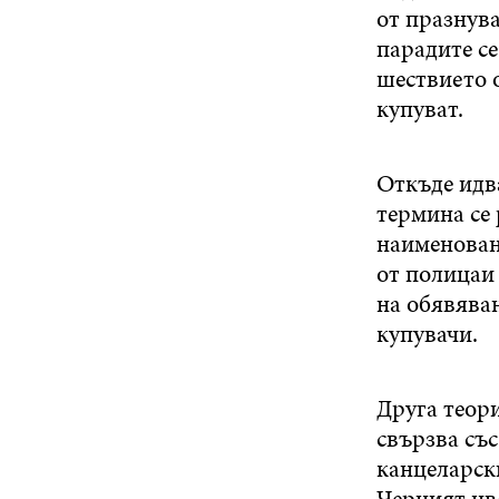
от празнув
парадите с
шествието 
купуват.
Откъде идв
термина се
наименовани
от полицаи 
на обявява
купувачи.
Друга теор
свързва със
канцеларск
Черният цвя