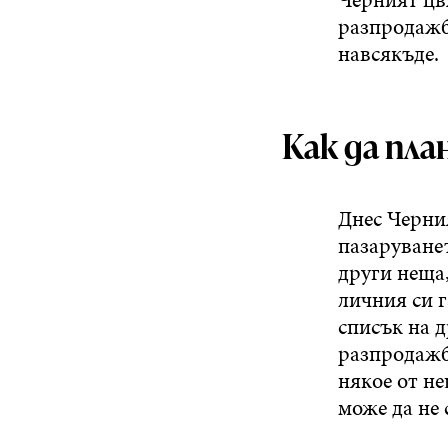
разпродажб
навсякъде.
Как да пл
Днес Черния
пазаруванет
други неща,
личния си г
списък на д
разпродажб
някое от не
може да не 