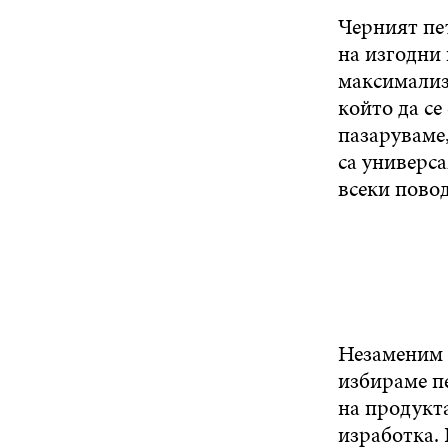
Черният пе
на изгодни 
максимализм
който да се
пазаруваме,
са универса
всеки повод
Незаменим е
избираме п
на продукта
изработка. 