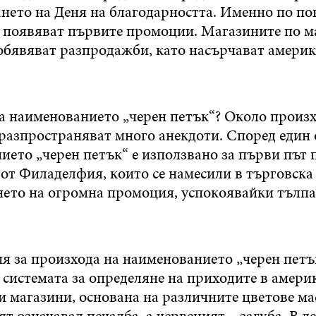
ането на Деня на благодарността. Именно по по
е появяват първите промоции. Магазините по 
обявяват разпродажби, като насърчават америк
а наименованието „черен петък“? Около произх
 разпространяват много анекдоти. Според един 
ето „черен петък“ е използвано за първи път п
от Филаделфия, които се намесили в търговска 
нето на огромна промоция, успокоявайки тълпа
ия за произхода на наименованието „черен петъ
 системата за определяне на приходите в амери
и магазини, основана на различните цветове ма
т означавал печалба, а червеният – загуба. В д