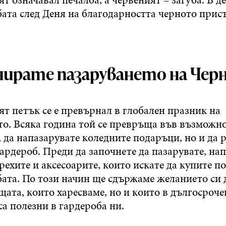
ата след Деня на благодарността черното прис
анирате пазаруването на Чер
т петък се е превърнал в глобален празник на
о. Всяка година той се превръща във възможнос
 да напазарувате коледните подаръци, но и да
ардероб. Преди да започнете да пазарувате, на
рехите и аксесоарите, които искате да купите п
ата. По този начин ще сдържаме желанието си 
щата, които харесваме, но и които в дългосроче
са полезни в гардероба ни.