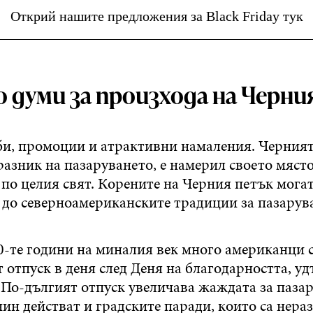
Открий нашите предложения за Black Friday тук
 думи за произхода на Черн
и, промоции и атрактивни намаления. Черният
азник на пазаруването, е намерил своето място
по целия свят. Корените на Черния петък могат
 до северноамериканските традиции за пазарув
0-те години на миналия век много американци 
т отпуск в деня след Деня на благодарността, 
 По-дългият отпуск увеличава жаждата за пазар
ин действат и градските паради, които са нера