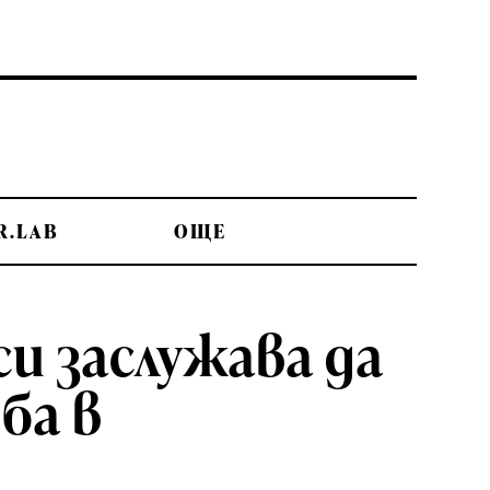
R.LAB
OЩЕ
и заслужава да
ба в