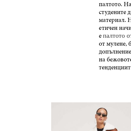
палтото. На
студените 
материал. Н
етичен начи
е
палтото о
от мулене, 
допълнение
на бежовото
тенденциит