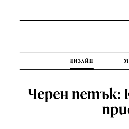
ДИЗАЙН
М
Черен петък: 
при