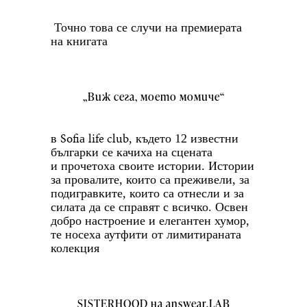
Точно това се случи на премиерата
на книгата
„Виж сега, моето момиче“
Sofi
life club
в
а
, където 12 известни
българки се качиха на сцената
и прочетоха своите истории. Истории
за провалите, които са преживели, за
подигравките, които са отнесли и за
силата да се справят с всичко. Освен
добро настроение и елегантен хумор,
те носеха аутфити от лимитираната
колекция
SISTERHOOD на аnswear.LAB