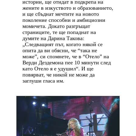
истории, ще отидат в подкрепа на
жените в изкуството и образованието,
и ще сбъднат мечтите на новото
поколение способни и амбициозни
момичета. Докато разгръщат
страниците, те ще попаднат на
думите на Дарина Такова:
„Следващият път, когато някой се
опита да ви обясни, че “така не
може”, си спомнете, че в “Отело” на
Верди Дездемона пее 10 минути след
като Отело я е удушил“. И ще
повярват, че никой не може да
заглуши гласа им.