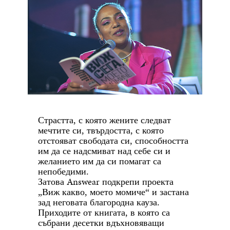
Страстта, с която жените следват
мечтите си, твърдостта, с която
отстояват свободата си, способността
им да се надсмиват над себе си и
желанието им да си помагат са
непобедими.
Answear
Затова
подкрепи проекта
„Виж какво, моето момиче“ и застана
зад неговата благородна кауза.
Приходите от книгата, в която са
събрани десетки вдъхновяващи