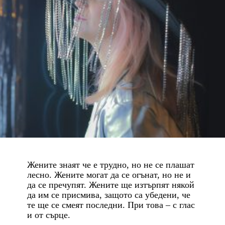
Жените знаят че е трудно, но не се плашат
лесно. Жените могат да се огънат, но не и
да се пречупят. Жените ще изтърпят някой
да им се присмива, защото са убедени, че
те ще се смеят последни. При това – с глас
и от сърце.