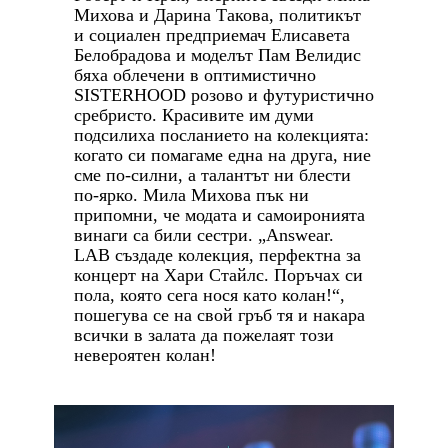
Михова и Дарина Такова, политикът
и социален предприемач Елисавета
Белобрадова и моделът Пам Велидис
бяха облечени в оптимистично
SISTERHOOD розово и футуристично
сребристо. Красивите им думи
подсилиха посланието на колекцията:
когато си помагаме една на друга, ние
сме по-силни, а талантът ни блести
по-ярко. Мила Михова пък ни
припомни, че м
одата и самоиронията
винаги са били сестри. „Answear.
LAB създаде колекция, перфектна за
концерт на Хари Стайлс. Поръчах си
пола, която сега нося като колан!“,
пошегува се на свой гръб тя и
накара
всички в залата да пожелаят този
невероятен колан!