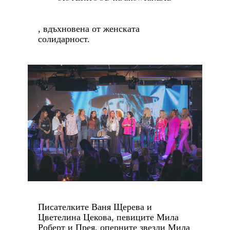
, вдъхновена от женската
солидарност.
Писателките Ваня Щерева и
Цветелина Цекова, певиците Мила
Роберт и Прея, оперните звезди Мила