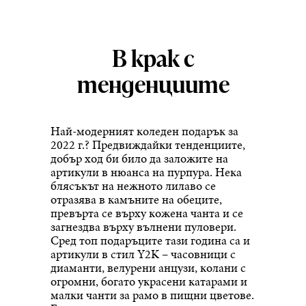
В крак с
тенденциите
Най-модерният коледен подарък за
2022 г.? Предвиждайки тенденциите,
добър ход би било да заложите на
артикули в нюанса на пурпура. Нека
блясъкът на нежното лилаво се
отразява в камъните на обеците,
превърта се върху кожена чанта и се
загнездва върху вълнени пуловери.
Сред топ подаръците тази година са и
артикули в стил Y2K – часовници с
диаманти, велурени анцузи, колани с
огромни, богато украсени катарами и
малки чанти за рамо в пищни цветове.