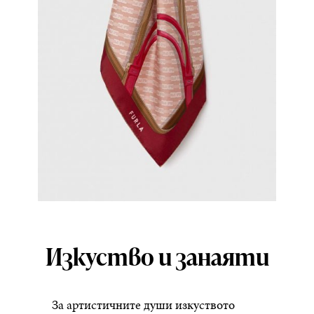
Изкуство и занаяти
За артистичните души изкуството