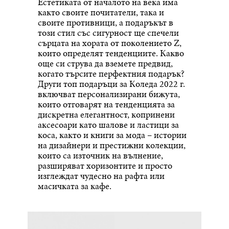
Естетиката от началото на века има
както своите почитатели, така и
своите противници, а подаръкът в
този стил със сигурност ще спечели
сърцата на хората от поколението Z,
които определят тенденциите. Какво
още си струва да вземете предвид,
когато търсите перфектния подарък?
Други топ подаръци за Коледа 2022 г.
включват персонализирани бижута,
които отговарят на тенденцията за
дискретна елегантност, копринени
аксесоари като шалове и ластици за
коса, както и книги за мода – истории
на дизайнери и престижни колекции,
които са източник на вълнение,
разширяват хоризонтите и просто
изглеждат чудесно на рафта или
масичката за кафе.