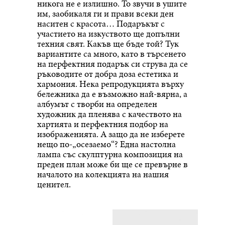
никога не е излишно. То звучи в ушите
им, заобикаля ги и прави всеки ден
наситен с красота… Подаръкът с
участието на изкуството ще допълни
техния свят. Какъв ще бъде той? Тук
вариантите са много, като в търсенето
на перфектния подарък си струва да се
ръководите от добра доза естетика и
хармония. Нека репродукцията върху
бележника да е възможно най-вярна, а
албумът с творби на определен
художник да пленява с качеството на
хартията и перфектния подбор на
изображенията. А защо да не изберете
нещо по-„осезаемо“? Една настолна
лампа със скулптурна композиция на
преден план може би ще се превърне в
началото на колекцията на нашия
ценител.