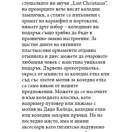
слушалките ви звучи „Last Christmas“,
на прозорците вече висят коледни
лампички, а стаите са изпълнени с
аромат на карамфил и портокали,
нямате друг избор – коледният ви
подарък също трябва да бъде в
празнично-зимно настроение. За
щастие дните на евтините
пластмасови орнаменти отдавна
отминаха и днес можете да очаровате
любимия човек с наистина уникален
подарък. Дървена орехотрошачка,
украса от мъниста за коледна елха или
съд със златен мотив за коледна елха
са само някои от нашите
предложения. Можете да се насочите
и към коледната класика, като
например пуловер или пижама с
мотив на Дядо Коледа, коледни елхи
или коледни захарни пръчки. Не на
последно място, има и зимни
аксесоари като гигантско надуваемо