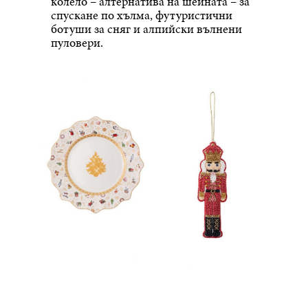
колело – алтернатива на шейната – за
спускане по хълма, футуристични
ботуши за сняг и алпийски вълнени
пуловери.