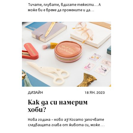
как да започнете да
Тичате, плувате, вдигате тежести… А
тренирате нещо
може би е време да промените и да
ново?
изпробвате нещо ново? Убеждаваме ви да
напуснете зоната си на комфорт при
тренировките.
ДИЗАЙН
18 ЯН. 2023
Как да си намерим
хоби?
Нова година – ново аз! Когато започвате
следващата глава от живота си, може да
мислите за промяна, да търсите повече