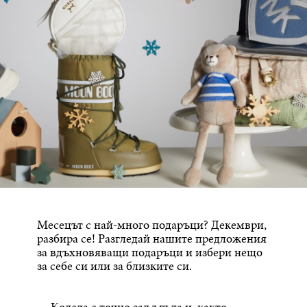
Месецът с най-много подаръци? Декември,
разбира се! Разгледай нашите предложения
за вдъхновяващи подаръци и избери нещо
за себе си или за близките си.
Коледа е точно зад ъгъла и, както