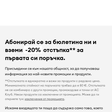
Абонирай се за бюлетина ни и
вземи
-20%
отстъпка** за
първата си поръчка.
Присъедини се към нашата общност, за да получаваш
информация за най-новите промоции и продукти.
**Отстъпката е еднократна и важи за продукти с редовна цена.
Минималната стойност на поръчката трябва да е 80 €. Отстъпката
не се комбинира с други промоции, промокодове и точки от AC
Клуб. Някои продукти са изключени от промоцията. Може да ги
откриете тук:
изключения от промоцията
.
Искаме входящата ти поща да съдържа само това, което