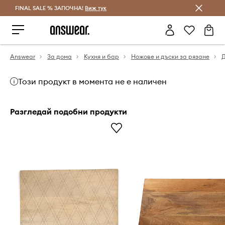
FINAL SALE % ЗАПОЧНА!
Спестявай с Answear Club
Виж тук
Answear
За дома
Кухня и бар
Ножове и дъски за рязане
Д
Този продукт в момента не е наличен
Разгледай подобни продукти