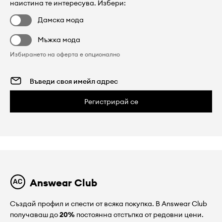
наистина те интересува. Избери:
Дамска мода
Мъжка мода
Избирането на оферта е опционално
Регистрирай се
Answear Club
Създай профил и спести от всяка покупка. В Answear Club
получаваш до
20%
постоянна отстъпка от редовни цени.