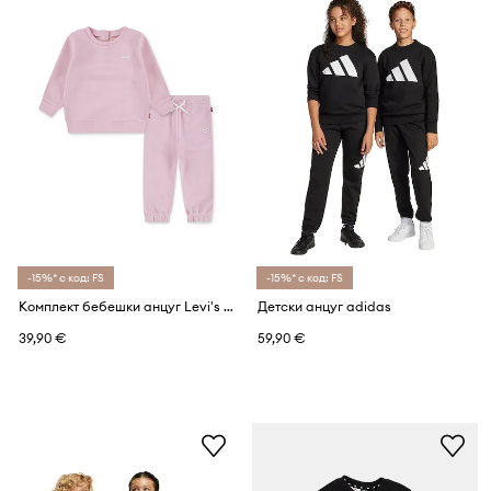
-15%* с код: FS
-15%* с код: FS
Комплект бебешки анцуг Levi's HOODIE & JOGGER SET
Детски анцуг adidas
39,90 €
59,90 €