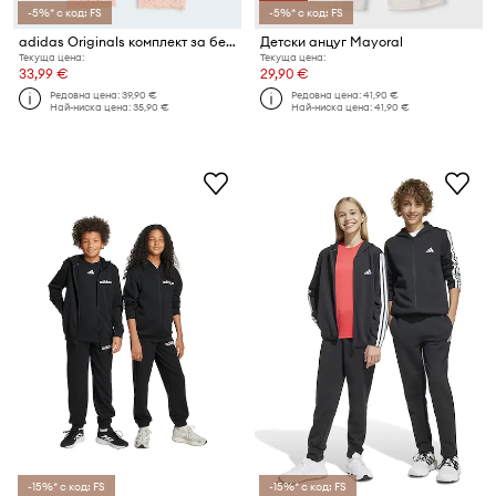
-5%* с код: FS
-5%* с код: FS
adidas Originals комплект за бебе от памук
Детски анцуг Mayoral
Текуща цена:
Текуща цена:
33,99 €
29,90 €
Редовна цена:
39,90 €
Редовна цена:
41,90 €
Най-ниска цена:
35,90 €
Най-ниска цена:
41,90 €
-15%* с код: FS
-15%* с код: FS