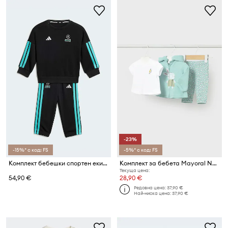
-23%
-15%* с код: FS
-5%* с код: FS
Комплект бебешки спортен екип с памук adidas Performance MERCEDES
Комплект за бебета Mayoral Newborn
Текуща цена:
54,90 €
28,90 €
Редовна цена:
37,90 €
Най-ниска цена:
37,90 €