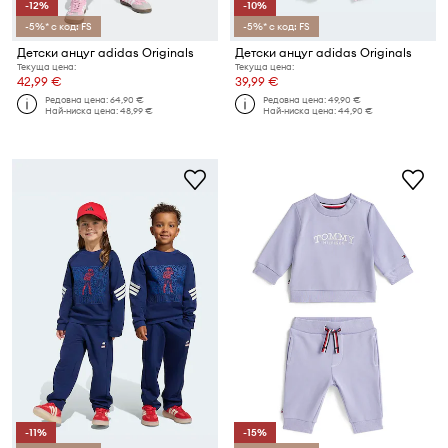
-12%
-10%
-5%* с код: FS
-5%* с код: FS
Детски анцуг adidas Originals
Детски анцуг adidas Originals
Текуща цена:
Текуща цена:
42,99 €
39,99 €
Редовна цена:
64,90 €
Редовна цена:
49,90 €
Най-ниска цена:
48,99 €
Най-ниска цена:
44,90 €
-11%
-15%