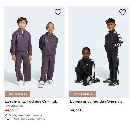
-5%* с код: FS
-15%* с код: FS
Детски анцуг adidas Originals
Детски анцуг adidas Originals
Текуща цена:
44,99 €
64,90 €
Редовна цена:
64,90 €
Най-ниска цена:
46,99 €