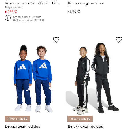
Комплект за бебета Calvin Klein Jeans
Детски анцуг adidas
Текуща цена:
67,99 €
49,90 €
Редовна цена:
112,43 €
Най-ниска цена:
84,99 €
-15%* с код: FS
-15%* с код: FS
Детски анцуг adidas
Детски анцуг adidas