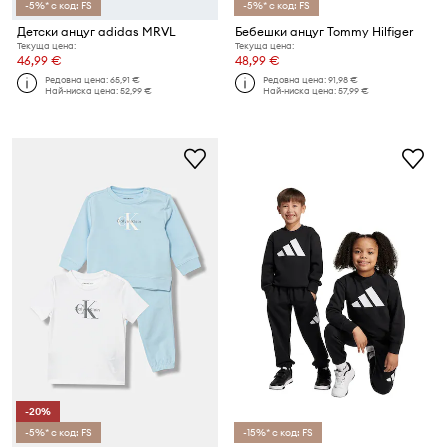
-5%* с код: FS
-5%* с код: FS
Детски анцуг adidas MRVL
Бебешки анцуг Tommy Hilfiger
Текуща цена:
Текуща цена:
46,99 €
48,99 €
Редовна цена:
65,91 €
Редовна цена:
91,98 €
Най-ниска цена:
52,99 €
Най-ниска цена:
57,99 €
-20%
-5%* с код: FS
-15%* с код: FS