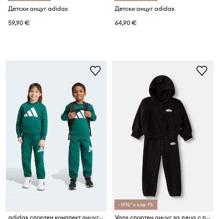
Детски анцуг adidas
Детски анцуг adidas
59,90 €
64,90 €
-15%* с код: FS
adidas спортен комплект анцуг за деца с памук
Vans спортен анцуг за деца с памук Double Standard FZ Set