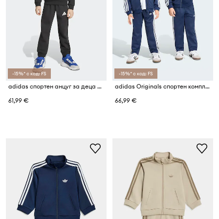
-15%* с код: FS
-15%* с код: FS
adidas спортен анцуг за деца с памук MINECRAFT
adidas Originals спортен комплект анцуг за деца
61,99 €
66,99 €