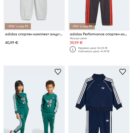
-15%* с код: FS
-5%* с код: FS
adidas спортен комплект анцуг за деца с памук ESSENTIALS
adidas Performance спортен комплект за деца AUDI
Текуща цена:
40,99 €
39,99 €
Редовна цена:
54,90 €
Най-ниска цена:
41,99 €