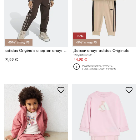
-10%
-15%* с код: FS
-5%* с код: FS
adidas Originals спортен анцуг за деца
Детски анцуг adidas Originals
Текуща цена:
71,99 €
44,90 €
Редовна цена:
49,90 €
Най-ниска цена:
49,90 €