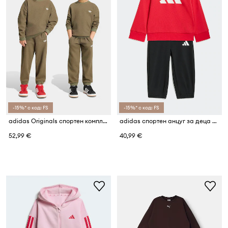
-15%* с код: FS
-15%* с код: FS
adidas Originals спортен комплект анцуг за деца с памук
adidas спортен анцуг за деца с памук
52,99 €
40,99 €