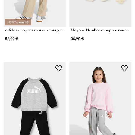
-15%* с код: FS
adidas спортен комплект анцуг за деца с памук
Mayoral Newborn спортен комплект анцуг за бебе от джинс
52,99 €
30,90 €