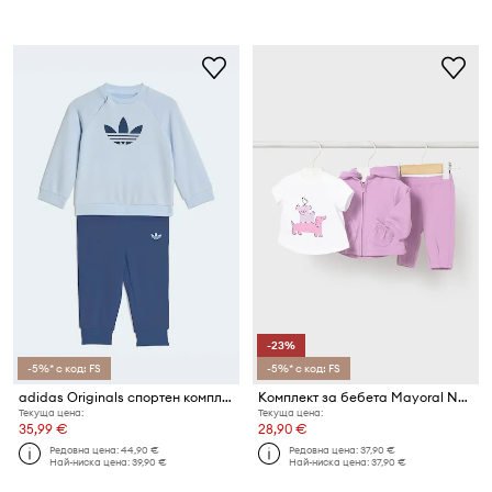
-23%
-5%* с код: FS
-5%* с код: FS
adidas Originals спортен комплект за деца от памук
Комплект за бебета Mayoral Newborn
Текуща цена:
Текуща цена:
35,99 €
28,90 €
Редовна цена:
44,90 €
Редовна цена:
37,90 €
Най-ниска цена:
39,90 €
Най-ниска цена:
37,90 €