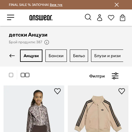
FINAL SALE % ЗАПОЧНА!
Спестявай с Answear Club
Виж тук
детски Анцузи
Брой продукти: 387
анцузи
бански
бельо
блузи и ризи
Филтри