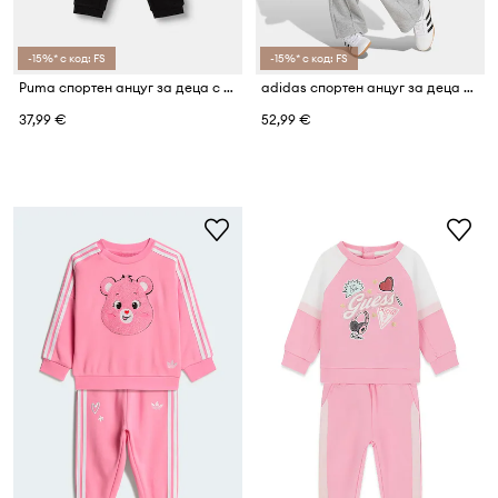
-15%* с код: FS
-15%* с код: FS
Puma спортен анцуг за деца с памук MINICATS ESS Raglan Crew Se
adidas спортен анцуг за деца с памук
37,99 €
52,99 €