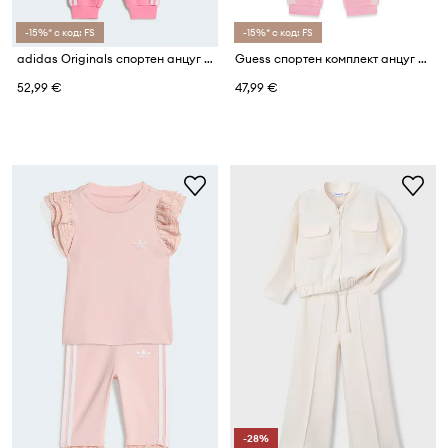
-15%* с код: FS
-15%* с код: FS
adidas Originals спортен анцуг за деца с памук CARE BEARS
Guess спортен комплект анцуг за деца от памук
52,99 €
47,99 €
-28%