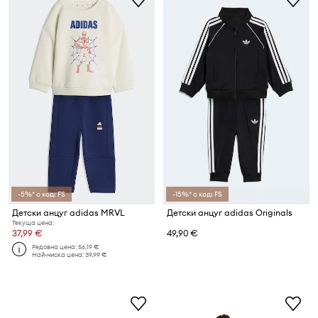
-5%* с код: FS
-15%* с код: FS
Детски анцуг adidas MRVL
Детски анцуг adidas Originals
Текуща цена:
37,99 €
49,90 €
Редовна цена:
56,19 €
Най-ниска цена:
39,99 €