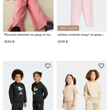
-15%* с код: FS
Mayoral комплект за деца от памук с еластан
adidas спортен анцуг за деца с памук
47,90 €
47,99 €