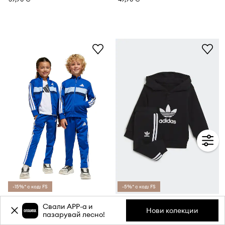
-15%* с код: FS
-5%* с код: FS
Детски анцуг adidas
Детски анцуг adidas Originals H25218
Свали APP-a и
Текуща цена:
Нови колекции
пазарувай лесно!
49,90 €
26,99 €
Редовна цена:
56,19 €