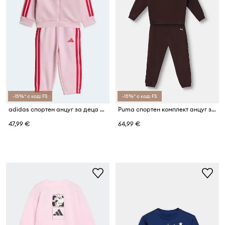
-15%* с код: FS
-15%* с код: FS
adidas спортен анцуг за деца с памук
Puma спортен комплект анцуг за деца с памук Loungewear Sweat Suit
47,99 €
64,99 €