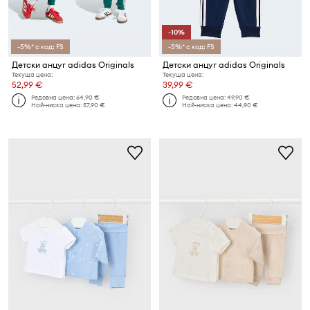
-10%
-5%* с код: FS
-5%* с код: FS
Детски анцуг adidas Originals
Детски анцуг adidas Originals
Текуща цена:
Текуща цена:
52,99 €
39,99 €
Редовна цена:
64,90 €
Редовна цена:
49,90 €
Най-ниска цена:
57,90 €
Най-ниска цена:
44,90 €