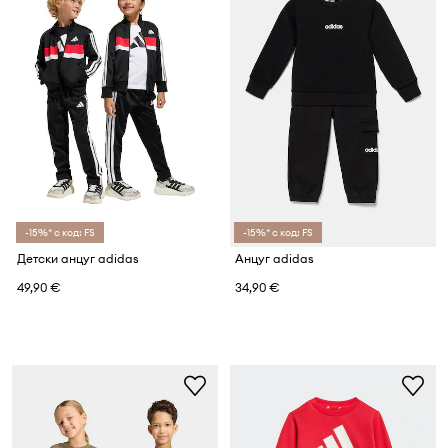
-15%* с код: FS
-15%* с код: FS
Детски анцуг adidas
Анцуг adidas
49,90 €
34,90 €