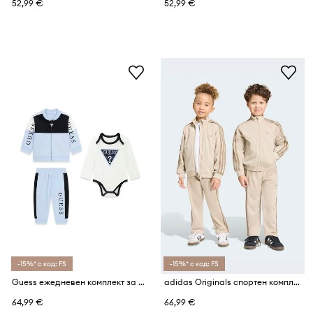
52,99 €
52,99 €
-15%* с код: FS
-15%* с код: FS
Guess ежедневен комплект за деца от памук
adidas Originals спортен комплект анцуг за деца
64,99 €
66,99 €