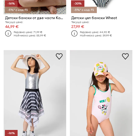
-16%
-30%
-5%* с код: FS
-5%* с код: FS
Детски бански от две части Konges Sløjd AMANDINE BIKINI
Детски цял бански Wheat
Текуща цена:
Текуща цена:
46,99 €
27,99 €
Редовна цена:
71,99 €
Редовна цена:
44,90 €
Най-ниска цена:
55,99 €
Най-ниска цена:
39,99 €
-16%