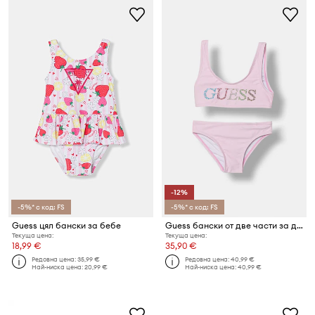
-12%
-5%* с код: FS
-5%* с код: FS
Guess цял бански за бебе
Guess бански от две части за деца
Текуща цена:
Текуща цена:
18,99 €
35,90 €
Редовна цена:
35,99 €
Редовна цена:
40,99 €
Най-ниска цена:
20,99 €
Най-ниска цена:
40,99 €