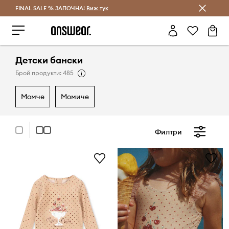
FINAL SALE % ЗАПОЧНА!
Спестявай с Answear Club
Виж тук
Детски бански
Брой продукти: 485
момче
момиче
Филтри