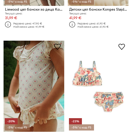
-5%* с код: FS
-5%* с код: FS
Liewood цял бански за деца Kallie Printed Swimsuit
Детски цял бански Konges Sløjd KITTY SWIMSUIT GRS
Текуща цена:
Текуща цена:
31,99 €
41,99 €
Редовна цена:
47,90 €
Редовна цена:
61,90 €
Най-ниска цена:
41,99 €
Най-ниска цена:
61,90 €
-20%
-23%
-5%* с код: FS
-5%* с код: FS