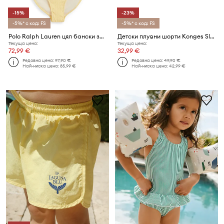
-15%
-23%
-5%* с код: FS
-5%* с код: FS
Polo Ralph Lauren цял бански за деца
Детски плувни шорти Konges Sløjd ASNOU SWIM SHORTS GRS
Текуща цена:
Текуща цена:
72,99 €
32,99 €
Редовна цена:
97,90 €
Редовна цена:
49,90 €
Най-ниска цена:
85,99 €
Най-ниска цена:
42,99 €