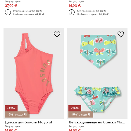
Текуща цена:
Текуща цена:
37,99 €
14,90 €
Редовна цена:
56,90 €
Редовна цена:
20,90 €
Най-ниска цена:
49,99 €
Най-ниска цена:
20,90 €
-29%
-28%
-5%* с код: FS
-5%* с код: FS
Детски цял бански Mayoral
Детско долнище на бански Mayoral
Текуща цена:
Текуща цена:
16,90 €
14,90 €