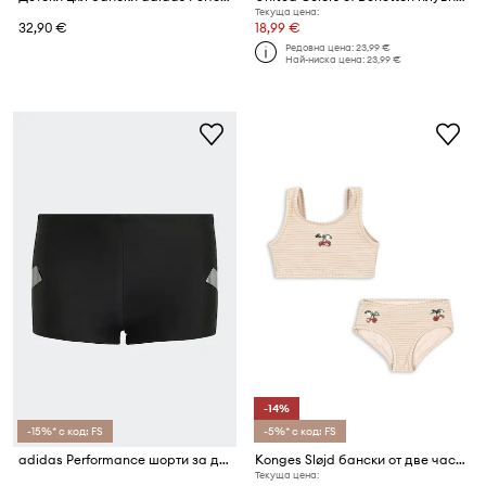
Текуща цена:
32,90 €
18,99 €
Редовна цена:
23,99 €
Най-ниска цена:
23,99 €
-14%
-15%* с код: FS
-5%* с код: FS
adidas Performance шорти за деца
Konges Sløjd бански от две части за деца JADE SWIM BIKINI
Текуща цена: