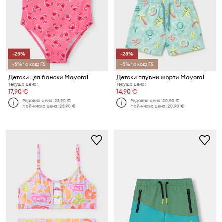
-25%
-28%
-5%* с код: FS
-5%* с код: FS
Детски цял бански Mayoral
Детски плувни шорти Mayoral
Текуща цена:
Текуща цена:
17,90 €
14,90 €
Редовна цена:
23,90 €
Редовна цена:
20,90 €
Най-ниска цена:
23,90 €
Най-ниска цена:
20,90 €