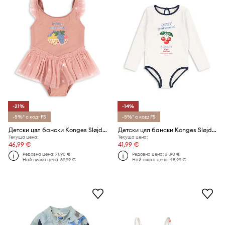
-21%
-14%
-5%* с код: FS
-5%* с код: FS
Детски цял бански Konges Sløjd AMANDINE SWIMSUIT
Детски цял бански Konges Sløjd VILJA LS SWIMSUIT GRS
Текуща цена:
Текуща цена:
46,99 €
41,99 €
Редовна цена:
71,90 €
Редовна цена:
61,90 €
Най-ниска цена:
59,99 €
Най-ниска цена:
48,99 €