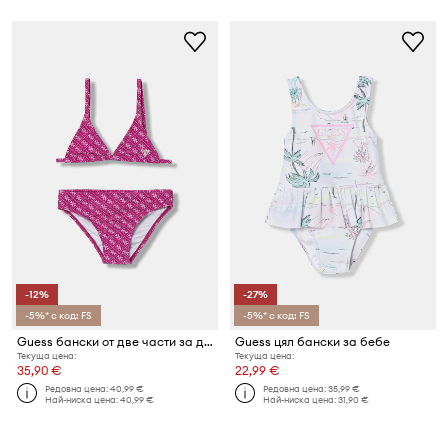
-12%
-27%
-5%* с код: FS
-5%* с код: FS
Guess бански от две части за деца
Guess цял бански за бебе
Текуща цена:
Текуща цена:
35,90 €
22,99 €
Редовна цена:
40,99 €
Редовна цена:
35,99 €
Най-ниска цена:
40,99 €
Най-ниска цена:
31,90 €