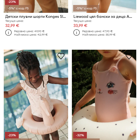
-23%
-5%* с код: FS
-5%* с код: FS
Детски плувни шорти Konges Sløjd POMIO SWIM SHORTS GRS
Liewood цял бански за деца Amara Stripe Swimsuit
Текуща цена:
Текуща цена:
32,99 €
33,99 €
Редовна цена:
49,90 €
Редовна цена:
47,90 €
Най-ниска цена:
42,99 €
Най-ниска цена:
35,99 €
-23%
-32%