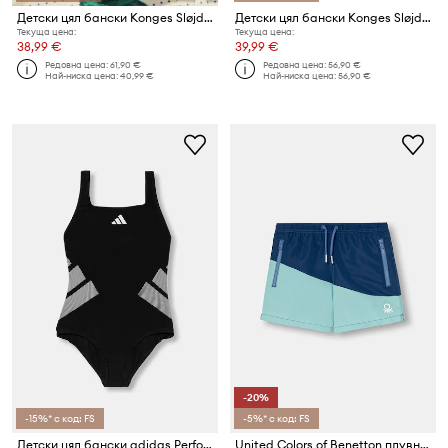
Детски цял бански Konges Sløjd SAILOR SWIMSUIT GRS
Детски цял бански Konges Sløjd ETTA SWIMSUIT
Текуща цена:
Текуща цена:
38,99 €
39,99 €
Редовна цена:
61,90 €
Редовна цена:
56,90 €
Най-ниска цена:
40,99 €
Най-ниска цена:
56,90 €
-20%
-15%* с код: FS
-5%* с код: FS
Детски цял бански adidas Performance
United Colors of Benetton плувни шорти за деца