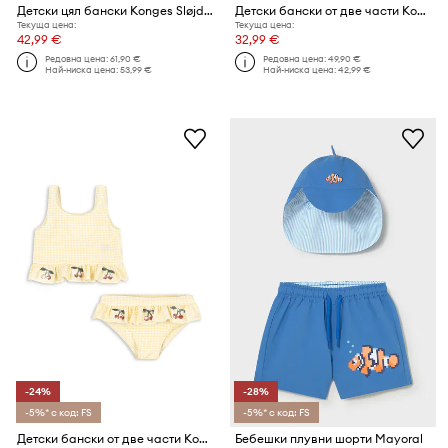
Детски цял бански Konges Sløjd MALTI SWIMSUIT GRS
Детски бански от две части Konges Sløjd MANUCA FRILL BIKINI GRS
Текуща цена:
Текуща цена:
42,99 €
32,99 €
Редовна цена:
61,90 €
Редовна цена:
49,90 €
Най-ниска цена:
53,99 €
Най-ниска цена:
42,99 €
-24%
-28%
-5%* с код: FS
-5%* с код: FS
Детски бански от две части Konges Sløjd ETTA BIKINI
Бебешки плувни шорти Mayoral