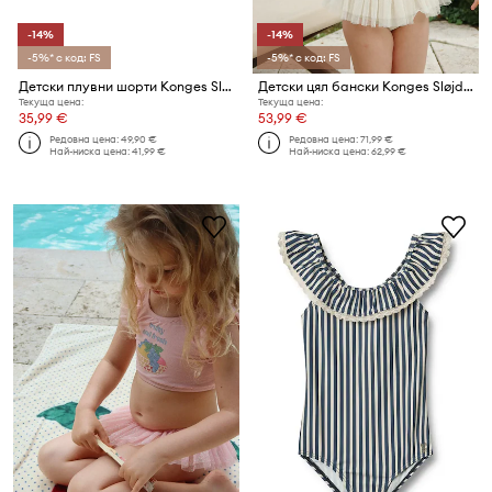
-14%
-14%
-5%* с код: FS
-5%* с код: FS
Детски плувни шорти Konges Sløjd SEER ASNOU SWIM SHORTS GRS
Детски цял бански Konges Sløjd AMANDINE SWIMSUIT
Текуща цена:
Текуща цена:
35,99 €
53,99 €
Редовна цена:
49,90 €
Редовна цена:
71,99 €
Най-ниска цена:
41,99 €
Най-ниска цена:
62,99 €