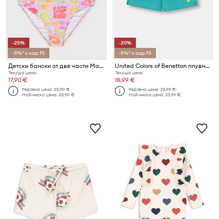
-25%
-20%
-5%* с код: FS
-5%* с код: FS
Детски бански от две части Mayoral
United Colors of Benetton плувни шорти за деца
Текуща цена:
Текуща цена:
17,90 €
18,99 €
Редовна цена:
23,90 €
Редовна цена:
23,99 €
Най-ниска цена:
23,90 €
Най-ниска цена:
23,99 €