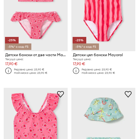
-25%
-25%
-5%* с код: FS
-5%* с код: FS
Детски бански от две части Mayoral
Детски цял бански Mayoral
Текуща цена:
Текуща цена:
17,90 €
17,90 €
Редовна цена:
23,90 €
Редовна цена:
23,90 €
Най-ниска цена:
23,90 €
Най-ниска цена:
23,90 €