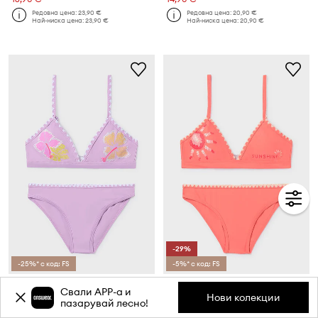
Редовна цена:
23,90 €
Редовна цена:
20,90 €
Най-ниска цена:
23,90 €
Най-ниска цена:
20,90 €
-29%
-25%* с код: FS
-5%* с код: FS
Детски бански от две части Mayoral
Детски бански от две части Mayoral
Свали APP-a и
Текуща цена:
Нови колекции
пазарувай лесно!
23,90 €
16,90 €
Редовна цена:
23,90 €