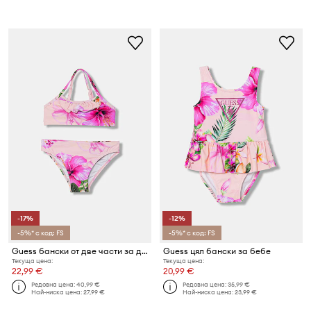
-17%
-12%
-5%* с код: FS
-5%* с код: FS
Guess бански от две части за деца
Guess цял бански за бебе
Текуща цена:
Текуща цена:
22,99 €
20,99 €
Редовна цена:
40,99 €
Редовна цена:
35,99 €
Най-ниска цена:
27,99 €
Най-ниска цена:
23,99 €