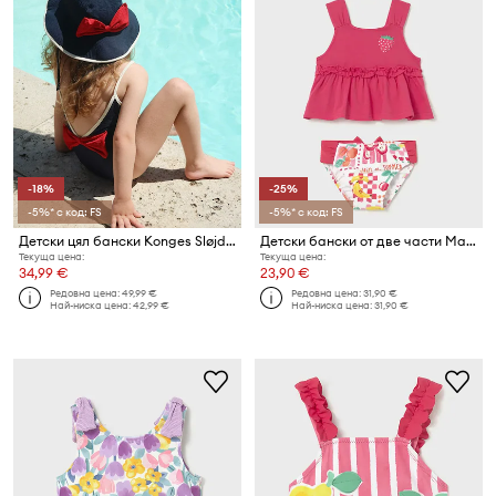
-18%
-25%
-5%* с код: FS
-5%* с код: FS
Детски цял бански Konges Sløjd BOWIE SWIMSUIT GRS
Детски бански от две части Mayoral
Текуща цена:
Текуща цена:
34,99 €
23,90 €
Редовна цена:
49,99 €
Редовна цена:
31,90 €
Най-ниска цена:
42,99 €
Най-ниска цена:
31,90 €