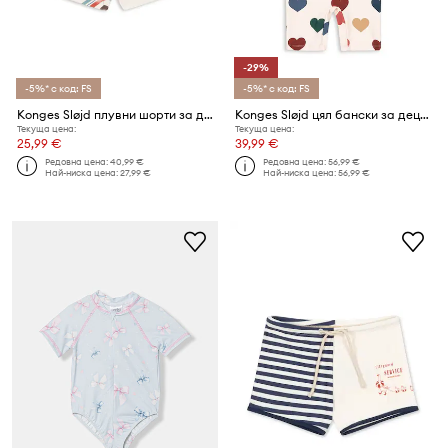
-29%
-5%* с код: FS
-5%* с код: FS
Konges Sløjd плувни шорти за деца ASTER SWIM PANTS GRS
Konges Sløjd цял бански за деца MANUCA SWIM ONESIE
Текуща цена:
Текуща цена:
25,99 €
39,99 €
Редовна цена:
40,99 €
Редовна цена:
56,99 €
Най-ниска цена:
27,99 €
Най-ниска цена:
56,99 €