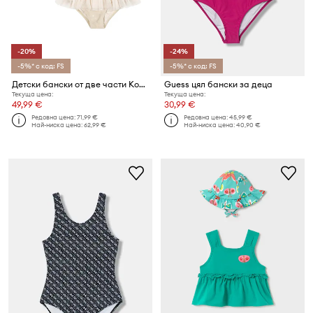
-20%
-24%
-5%* с код: FS
-5%* с код: FS
Детски бански от две части Konges Sløjd AMANDINE BIKINI
Guess цял бански за деца
Текуща цена:
Текуща цена:
49,99 €
30,99 €
Редовна цена:
71,99 €
Редовна цена:
45,99 €
Най-ниска цена:
62,99 €
Най-ниска цена:
40,90 €