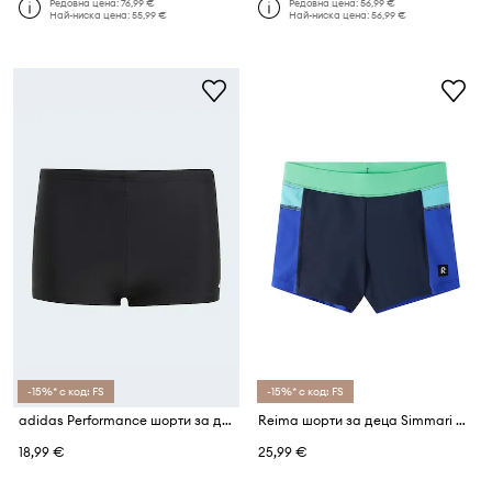
Редовна цена:
76,99 €
Редовна цена:
56,99 €
Най-ниска цена:
55,99 €
Най-ниска цена:
56,99 €
-15%* с код: FS
-15%* с код: FS
adidas Performance шорти за деца
Reima шорти за деца Simmari UV 50+
18,99 €
25,99 €