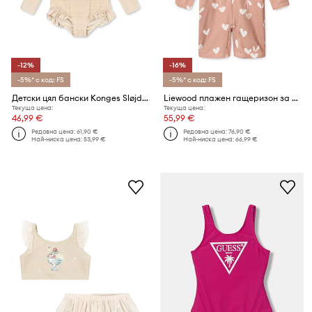
-12%
-16%
-5%* с код: FS
-5%* с код: FS
Детски цял бански Konges Sløjd JADE LS SWIMSUIT
Liewood плажен гащеризон за деца Max Printed LS Swim Jumpsuit
Текуща цена:
Текуща цена:
46,99 €
55,99 €
Редовна цена:
61,90 €
Редовна цена:
76,90 €
Най-ниска цена:
53,99 €
Най-ниска цена:
66,99 €