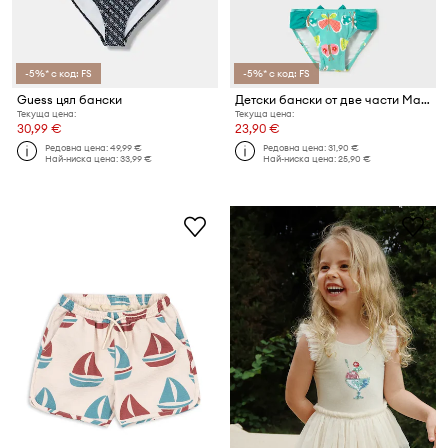
-5%* с код: FS
-5%* с код: FS
Guess цял бански
Детски бански от две части Mayoral
Текуща цена:
Текуща цена:
30,99 €
23,90 €
Редовна цена:
49,99 €
Редовна цена:
31,90 €
Най-ниска цена:
33,99 €
Най-ниска цена:
25,90 €