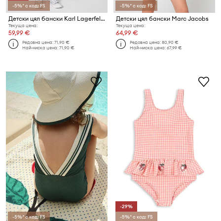
-5%* с код: FS
-5%* с код: FS
Детски цял бански Karl Lagerfeld
Детски цял бански Marc Jacobs
Текуща цена:
Текуща цена:
59,99 €
64,99 €
Редовна цена:
71,90 €
Редовна цена:
80,90 €
Най-ниска цена:
71,90 €
Най-ниска цена:
67,99 €
-29%
-5%* с код: FS
-5%* с код: FS