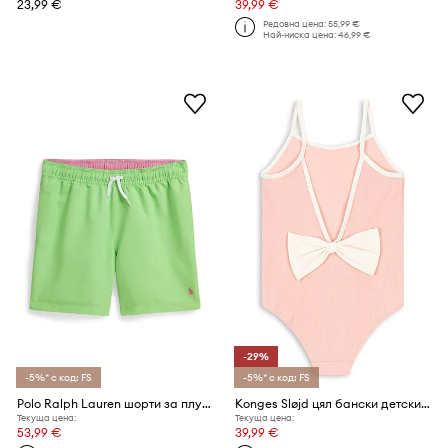
23,99 €
39,99 €
Редовна цена:
55,99 €
Най-ниска цена:
46,99 €
-29%
-5%* с код: FS
-5%* с код: FS
Polo Ralph Lauren шорти за плуване за деца
Konges Sløjd цял бански детски BOWIE SWIMSUIT GSR
Текуща цена:
Текуща цена:
53,99 €
39,99 €