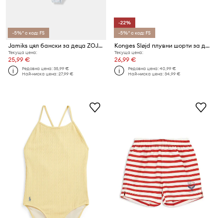
-22%
-5%* с код: FS
-5%* с код: FS
Jamiks цял бански за деца ZOJKA
Konges Sløjd плувни шорти за деца ASTER SWIM PANTS GRS
Текуща цена:
Текуща цена:
25,99 €
26,99 €
Редовна цена:
35,99 €
Редовна цена:
40,99 €
Най-ниска цена:
27,99 €
Най-ниска цена:
34,99 €