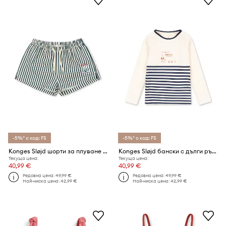
-5%* с код: FS
-5%* с код: FS
Konges Sløjd шорти за плуване за деца SEER ASNOU SHORT SWIMSHORTS GRS
Konges Sløjd бански с дълги ръкави за деца ASTER SWIM BLOUSE GRS
Текуща цена:
Текуща цена:
40,99 €
40,99 €
Редовна цена:
49,99 €
Редовна цена:
49,99 €
Най-ниска цена:
42,99 €
Най-ниска цена:
42,99 €