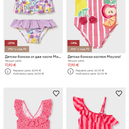
-25%
-14%
-5%* с код: FS
-5%* с код: FS
Детски бански от две части Mayoral
Детски бански костюм Mayoral
Текуща цена:
Текуща цена:
17,90 €
17,90 €
Редовна цена:
23,90 €
Редовна цена:
20,90 €
Най-ниска цена:
23,90 €
Най-ниска цена:
20,90 €