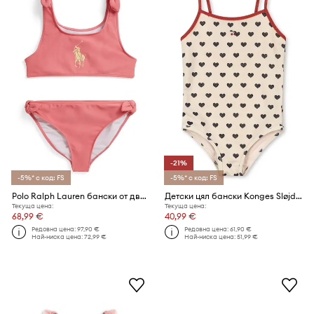
-21%
-5%* с код: FS
-5%* с код: FS
Polo Ralph Lauren бански от две части за деца
Детски цял бански Konges Sløjd MANON GLITTER SWIMSUIT
Текуща цена:
Текуща цена:
68,99 €
40,99 €
Редовна цена:
97,90 €
Редовна цена:
61,90 €
Най-ниска цена:
72,99 €
Най-ниска цена:
51,99 €