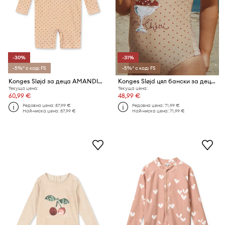
-30%
-31%
-5%* с код: FS
-5%* с код: FS
Konges Sløjd за деца AMANDINE SWIM ONESIE
Konges Sløjd цял бански за деца AMANDINE SWIMSUIT
Текуща цена:
Текуща цена:
60,99 €
48,99 €
Редовна цена:
87,99 €
Редовна цена:
71,99 €
Най-ниска цена:
87,99 €
Най-ниска цена:
71,99 €