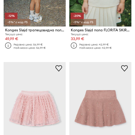
-12%
-20%
-5%* с код: FS
-5%* с код: FS
Konges Sløjd трапецовидна пола от деним MAGOT PRINTED SKIRT GOTS
Konges Sløjd пола FLORITA SKIRT OCS
Текуща цена:
Текуща цена:
49,99 €
33,99 €
Редовна цена:
56,99 €
Редовна цена:
42,99 €
Най-ниска цена:
56,99 €
Най-ниска цена:
42,99 €