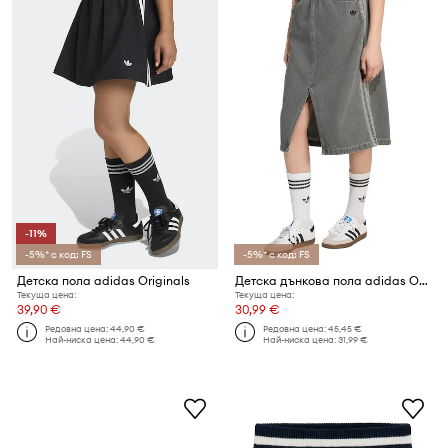
-11%
-5%* с код: FS
-5%* с код: FS
Детска пола adidas Originals
Детска дънкова пола adidas Originals
Текуща цена:
Текуща цена:
39,90 €
30,99 €
Редовна цена:
44,90 €
Редовна цена:
45,45 €
Най-ниска цена:
44,90 €
Най-ниска цена:
31,99 €