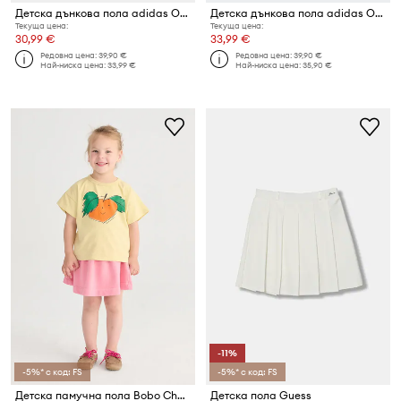
Детска дънкова пола adidas Originals
Детска дънкова пола adidas Originals
Текуща цена:
Текуща цена:
30,99 €
33,99 €
Редовна цена:
39,90 €
Редовна цена:
39,90 €
Най-ниска цена:
33,99 €
Най-ниска цена:
35,90 €
-11%
-5%* с код: FS
-5%* с код: FS
Детска памучна пола Bobo Choses
Детска пола Guess