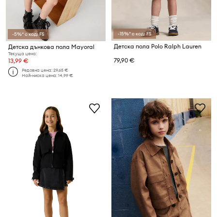
-15%* с код: FS
-5%* с код: FS
Детска пола Polo Ralph Lauren
Детска дънкова пола Mayoral
Текуща цена:
79,90 €
13,99 €
Редовна цена:
29,65 €
Най-ниска цена:
14,99 €