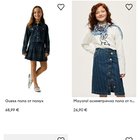
Guess пола от памук
Mayoral асиметрична пола от памук
68,99 €
26,90 €