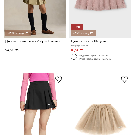
-15%
-15%* с код: FS
-5%* с код: FS
Детска пола Polo Ralph Lauren
Детска пола Mayoral
Текуща цена:
94,90 €
10,90 €
Редовна цена:
27,56 €
Най-ниска цена:
12,90 €