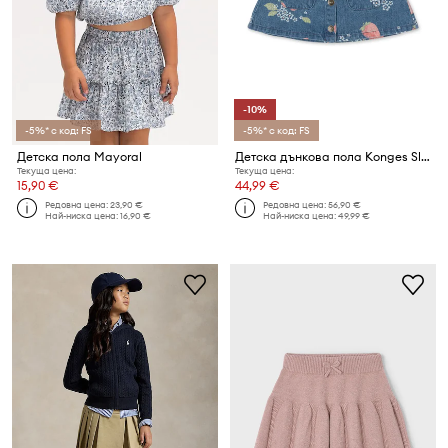
-10%
-5%* с код: FS
-5%* с код: FS
Детска пола Mayoral
Детска дънкова пола Konges Sløjd MAGOT SKIRT GOTS
Текуща цена:
Текуща цена:
15,90 €
44,99 €
Редовна цена:
23,90 €
Редовна цена:
56,90 €
Най-ниска цена:
16,90 €
Най-ниска цена:
49,99 €