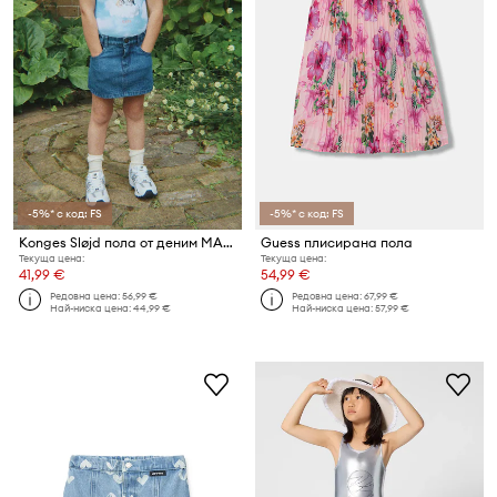
-5%* с код: FS
-5%* с код: FS
Konges Sløjd пола от деним MAGOT SKIRT GOTS
Guess плисирана пола
Текуща цена:
Текуща цена:
41,99 €
54,99 €
Редовна цена:
56,99 €
Редовна цена:
67,99 €
Най-ниска цена:
44,99 €
Най-ниска цена:
57,99 €