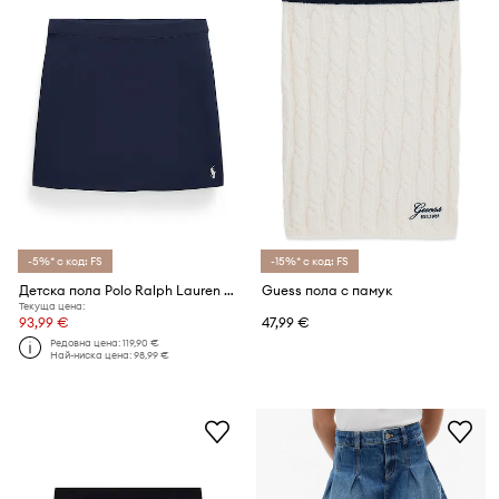
-5%* с код: FS
-15%* с код: FS
Детска пола Polo Ralph Lauren Wimbledon Collection
Guess пола с памук
Текуща цена:
93,99 €
47,99 €
Редовна цена:
119,90 €
Най-ниска цена:
98,99 €