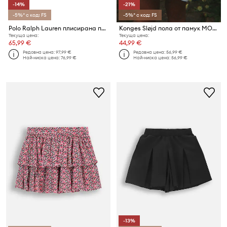
-14%
-21%
-5%* с код: FS
-5%* с код: FS
Polo Ralph Lauren плисирана пола
Konges Sløjd пола от памук MORA SKIRT GOTS
Текуща цена:
Текуща цена:
65,99 €
44,99 €
Редовна цена:
97,99 €
Редовна цена:
56,99 €
Най-ниска цена:
76,99 €
Най-ниска цена:
56,99 €
-13%