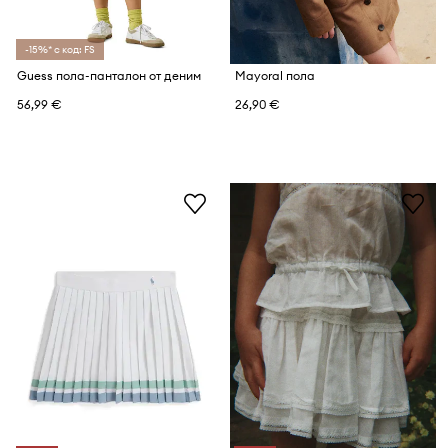
-15%* с код: FS
Guess пола-панталон от деним
Mayoral пола
56,99 €
26,90 €