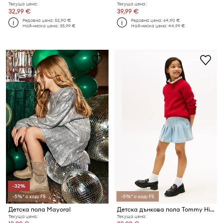
Текуща цена:
Текуща цена:
32,99 €
39,99 €
Редовна цена:
52,90 €
Редовна цена:
64,90 €
Най-ниска цена:
35,99 €
Най-ниска цена:
44,99 €
-32%
-5%* с код: FS
-5%* с код: FS
Детска пола Mayoral
Детска дънкова пола Tommy Hilfiger
Текуща цена:
Текуща цена: