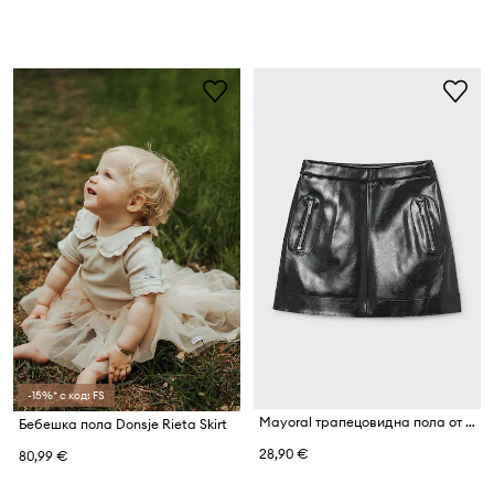
-15%* с код: FS
Mayoral трапецовидна пола от имитация на кожа
Бебешка пола Donsje Rieta Skirt
28,90 €
80,99 €