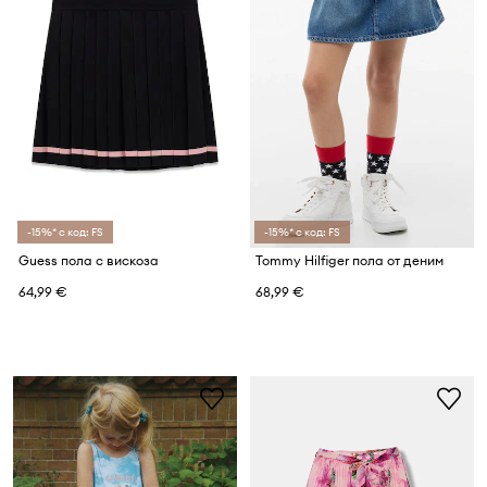
-15%* с код: FS
-15%* с код: FS
Guess пола с вискоза
Tommy Hilfiger пола от деним
64,99 €
68,99 €