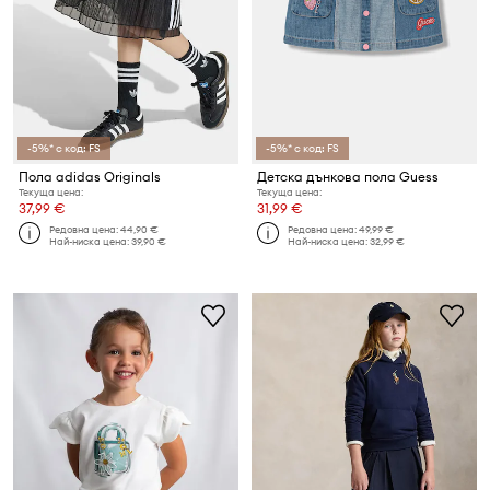
-5%* с код: FS
-5%* с код: FS
Пола adidas Originals
Детска дънкова пола Guess
Текуща цена:
Текуща цена:
37,99 €
31,99 €
Редовна цена:
44,90 €
Редовна цена:
49,99 €
Най-ниска цена:
39,90 €
Най-ниска цена:
32,99 €