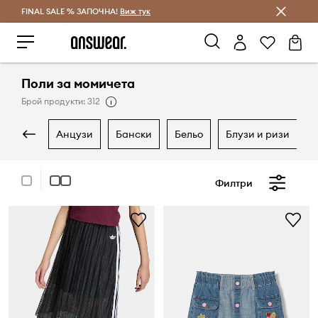
FINAL SALE % ЗАПОЧНА!
Спестявай с Answear Club
Виж тук
Поли за момичета
Брой продукти: 312
анцузи
бански
бельо
блузи и ризи
Филтри