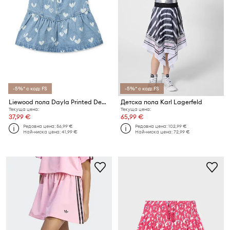
-5%* с код: FS
-5%* с код: FS
Liewood пола Dayla Printed Denim Skirt
Детска пола Karl Lagerfeld
Текуща цена:
Текуща цена:
37,99 €
65,99 €
Редовна цена:
56,99 €
Редовна цена:
102,99 €
Най-ниска цена:
41,99 €
Най-ниска цена:
72,99 €