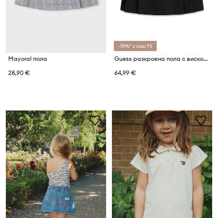
-15%* с код: FS
Mayoral пола
Guess разкроена пола с вискоза
28,90 €
64,99 €