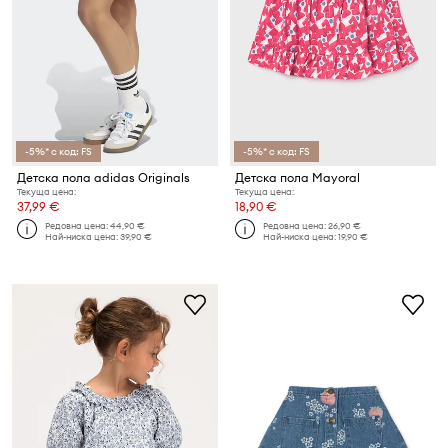
-5%* с код: FS
-5%* с код: FS
Детска пола adidas Originals
Детска пола Mayoral
Текуща цена:
Текуща цена:
37,99 €
18,90 €
Редовна цена:
44,90 €
Редовна цена:
26,90 €
Най-ниска цена:
39,90 €
Най-ниска цена:
19,90 €