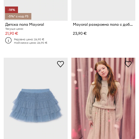
-18%
-5%* с код: FS
Детска пола Mayoral
Mayoral разкроена пола с добавена вълна
Текуща цена:
21,90 €
23,90 €
Редовна цена:
26,90 €
Най-ниска цена:
26,90 €