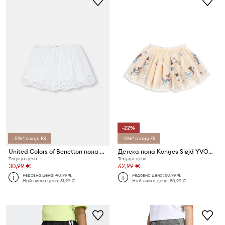
-22%
-5%* с код: FS
-5%* с код: FS
United Colors of Benetton пола от памук
Детска пола Konges Sløjd YVONNE SKIRT
Текуща цена:
Текуща цена:
30,99 €
62,99 €
Редовна цена:
40,99 €
Редовна цена:
80,99 €
Най-ниска цена:
31,99 €
Най-ниска цена:
80,99 €