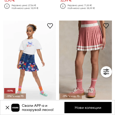
12,90 €
32,99 €
Редовна цена:
27,56 €
Редовна цена:
71,53 €
Най-ниска цена:
18,99 €
Най-ниска цена:
35,99 €
-50%
-5%* с код: FS
-5%* с код: FS
Детска пола Desigual
Polo Ralph Lauren плисирана пола
Свали APP-a и
Текуща цена:
Текуща цена:
Нови колекции
пазарувай лесно!
31,99 €
73,99 €
Редовна цена:
64,99 €
Редовна цена:
97,99 €