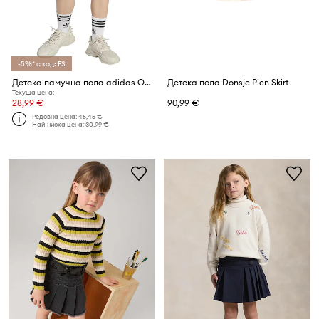
-5%* с код: FS
Детска памучна пола adidas Originals
Детска пола Donsje Pien Skirt
Текуща цена:
28,99 €
90,99 €
Редовна цена:
45,45 €
Най-ниска цена:
30,99 €