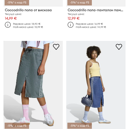
-5%* с код: FS
-5%* с код: FS
Coccodrillo пола от вискоза
Coccodrillo пола-панталон памучна
Текуща цена:
Текуща цена:
14,99 €
12,99 €
Редовна цена:
18,90 €
Редовна цена:
16,99 €
Най-ниска цена:
15,99 €
Най-ниска цена:
14,99 €
-5%* с код: FS
-5%* с код: FS