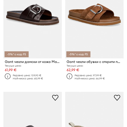
-5%* с код: FS
-5%* с код: FS
Gant чехли дамски от кожа Mardale
Gant чехли обувки с открити пръсти дамски от велур Mardale
Текуща цена:
Текуща цена:
61,99 €
62,99 €
Редовна цена:
109,90 €
Редовна цена:
97,99 €
Най-ниска цена:
65,99 €
Най-ниска цена:
66,99 €