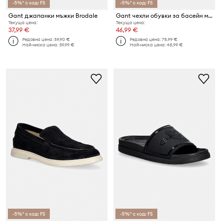
-5%* с код: FS
-5%* с код: FS
Gant джапанки мъжки Brodale
Gant чехли обувки за басейн мъжки Palbuddy
Текуща цена:
Текуща цена:
37,99 €
46,99 €
Редовна цена:
59,90 €
Редовна цена:
78,99 €
Най-ниска цена:
39,99 €
Най-ниска цена:
48,99 €
-5%* с код: FS
-5%* с код: FS