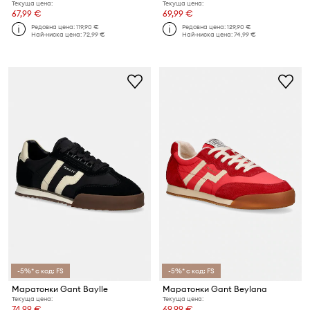
Текуща цена:
Текуща цена:
67,99 €
69,99 €
Редовна цена:
119,90 €
Редовна цена:
129,90 €
Най-ниска цена:
72,99 €
Най-ниска цена:
74,99 €
-5%* с код: FS
-5%* с код: FS
Маратонки Gant Baylle
Маратонки Gant Beylana
Текуща цена:
Текуща цена:
74,99 €
69,99 €