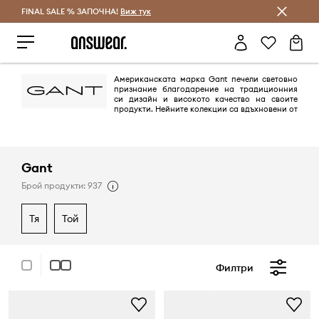
FINAL SALE % ЗАПОЧНА!
Спестявай с Answear Club
Виж тук
Американската марка Gant печели световно
признание благодарение на традиционния
си дизайн и високото качество на своите
продукти. Нейните колекции са вдъхновени от
класическия американски градски облик с нотка на по-скромната
европейска елегантност. Всеки, който се интересува от мода,
определено има поне един продукт на Gant в гардероба си.
Gant
Брой продукти: 937
тя
той
Филтри