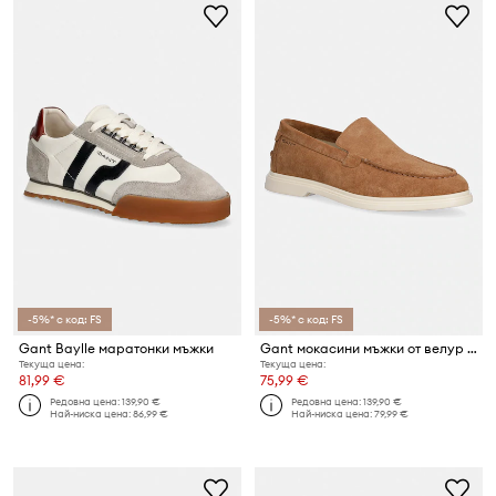
-5%* с код: FS
-5%* с код: FS
Gant Baylle маратонки мъжки
Gant мокасини мъжки от велур Boery
Текуща цена:
Текуща цена:
81,99 €
75,99 €
Редовна цена:
139,90 €
Редовна цена:
139,90 €
Най-ниска цена:
86,99 €
Най-ниска цена:
79,99 €