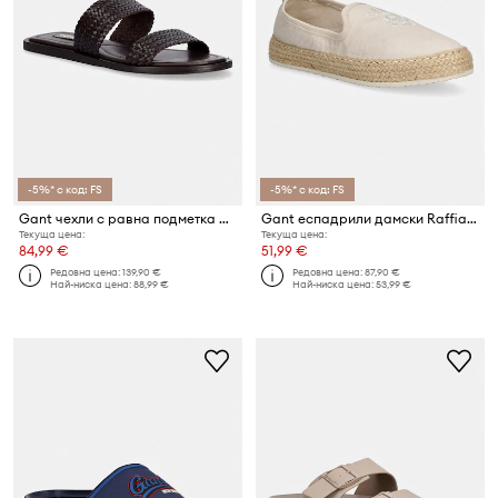
-5%* с код: FS
-5%* с код: FS
Gant чехли с равна подметка дамски от кожа Sunlaz
Gant еспадрили дамски Raffiaville
Текуща цена:
Текуща цена:
84,99 €
51,99 €
Редовна цена:
139,90 €
Редовна цена:
87,90 €
Най-ниска цена:
88,99 €
Най-ниска цена:
53,99 €