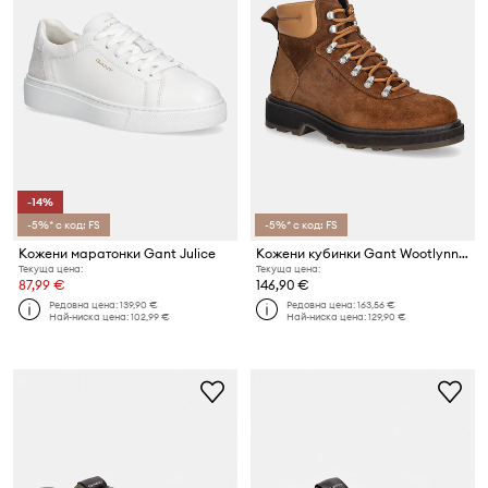
-14%
-5%* с код: FS
-5%* с код: FS
Кожени маратонки Gant Julice
Кожени кубинки Gant Wootlynne
Текуща цена:
Текуща цена:
87,99 €
146,90 €
Редовна цена:
139,90 €
Редовна цена:
163,56 €
Най-ниска цена:
102,99 €
Най-ниска цена:
129,90 €