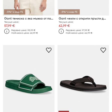
-5%* с код: FS
-5%* с код: FS
Gant тениска с яка мъжка от памук
Gant чехли с открити пръсти дамски от велур Mardale
Текуща цена:
Текуща цена:
57,99 €
62,99 €
Редовна цена:
95,99 €
Редовна цена:
97,99 €
Най-ниска цена:
62,99 €
Най-ниска цена:
66,99 €