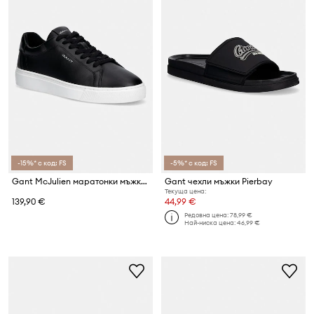
-15%* с код: FS
-5%* с код: FS
Gant McJulien маратонки мъжки от кожа
Gant чехли мъжки Pierbay
Текуща цена:
139,90 €
44,99 €
Редовна цена:
78,99 €
Най-ниска цена:
46,99 €