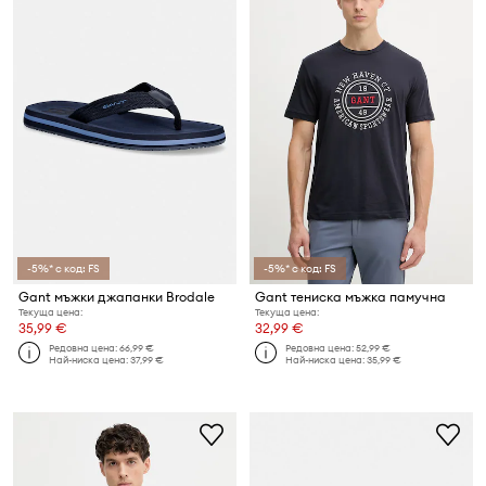
-5%* с код: FS
-5%* с код: FS
Gant мъжки джапанки Brodale
Gant тениска мъжка памучна
Текуща цена:
Текуща цена:
35,99 €
32,99 €
Редовна цена:
66,99 €
Редовна цена:
52,99 €
Най-ниска цена:
37,99 €
Най-ниска цена:
35,99 €