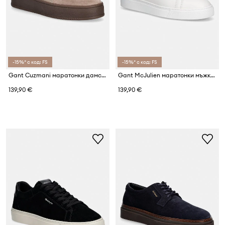
-15%* с код: FS
-15%* с код: FS
Gant Cuzmani маратонки дамски
Gant McJulien маратонки мъжки от кожа
139,90 €
139,90 €