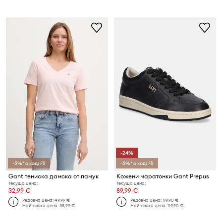
-24%
-5%* с код: FS
-5%* с код: FS
Gant тениска дамска от памук
Кожени маратонки Gant Prepus
Текуща цена:
Текуща цена:
32,99 €
89,99 €
Редовна цена:
49,99 €
Редовна цена:
119,90 €
Най-ниска цена:
35,99 €
Най-ниска цена:
119,90 €