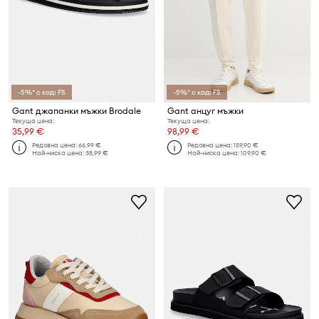
-5%* с код: FS
-5%* с код: FS
Gant джапанки мъжки Brodale
Gant анцуг мъжки
Текуща цена:
Текуща цена:
35,99 €
98,99 €
Редовна цена:
66,99 €
Редовна цена:
159,90 €
Най-ниска цена:
38,99 €
Най-ниска цена:
109,90 €