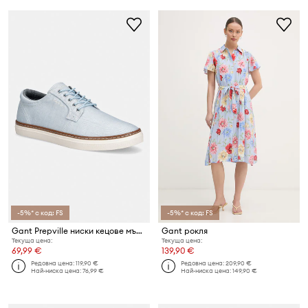
-5%* с код: FS
-5%* с код: FS
Gant Prepville ниски кецове мъжки
Gant рокля
Текуща цена:
Текуща цена:
69,99 €
139,90 €
Редовна цена:
119,90 €
Редовна цена:
209,90 €
Най-ниска цена:
76,99 €
Най-ниска цена:
149,90 €