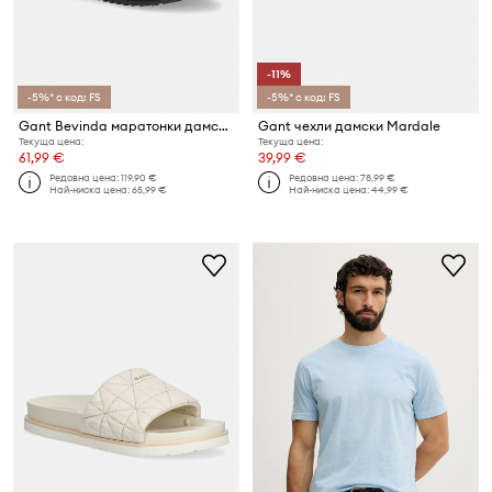
-11%
-5%* с код: FS
-5%* с код: FS
Gant Bevinda маратонки дамски
Gant чехли дамски Mardale
Текуща цена:
Текуща цена:
61,99 €
39,99 €
Редовна цена:
119,90 €
Редовна цена:
78,99 €
Най-ниска цена:
65,99 €
Най-ниска цена:
44,99 €