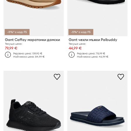
-5%* с код: FS
-5%* с код: FS
Gant Caffay маратонки дамски
Gant чехли мъжки Palbuddy
Текуща цена:
Текуща цена:
79,99 €
44,99 €
Редовна цена:
139,90 €
Редовна цена:
78,99 €
Най-ниска цена:
84,99 €
Най-ниска цена:
46,99 €