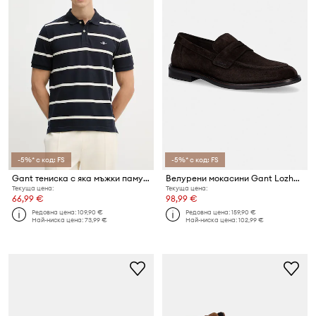
-5%* с код: FS
-5%* с код: FS
Gant тениска с яка мъжки памучен
Велурени мокасини Gant Lozham
Текуща цена:
Текуща цена:
66,99 €
98,99 €
Редовна цена:
109,90 €
Редовна цена:
159,90 €
Най-ниска цена:
73,99 €
Най-ниска цена:
102,99 €