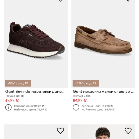
-5%* с код: FS
-5%* с код: FS
Gant Bevinda маратонки дамски
Gant мокасини мъжки от велур Yardport
Текуща цена:
Текуща цена:
69,99 €
84,99 €
Редовна цена:
119,90 €
Редовна цена:
149,90 €
Най-ниска цена:
73,99 €
Най-ниска цена:
88,99 €