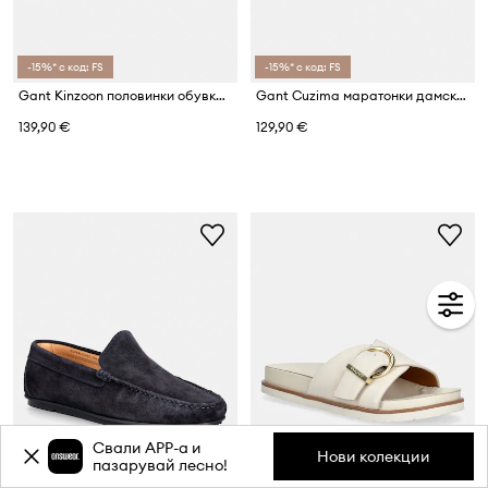
-15%* с код: FS
-15%* с код: FS
Gant Kinzoon половинки обувки мъжки от велур
Gant Cuzima маратонки дамски от кожа
139,90 €
129,90 €
Свали APP-a и
Нови колекции
пазарувай лесно!