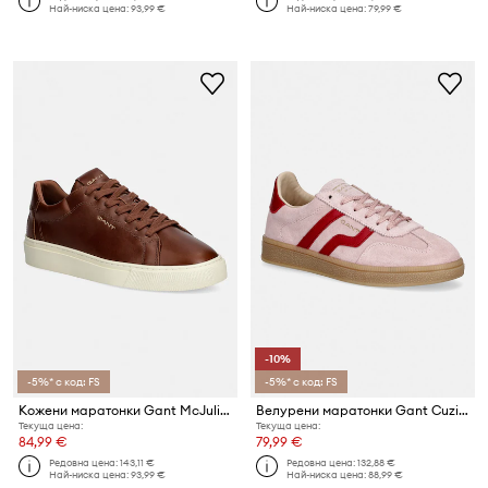
Най-ниска цена:
93,99 €
Най-ниска цена:
79,99 €
-10%
-5%* с код: FS
-5%* с код: FS
Кожени маратонки Gant McJulien
Велурени маратонки Gant Cuzima
Текуща цена:
Текуща цена:
84,99 €
79,99 €
Редовна цена:
143,11 €
Редовна цена:
132,88 €
Най-ниска цена:
93,99 €
Най-ниска цена:
88,99 €