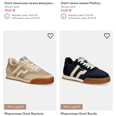
Gant мокасини мъжки велурени Boery
Gant чехли мъжки Pierbay
Текуща цена:
Текуща цена:
79,99 €
51,99 €
Редовна цена:
139,90 €
Редовна цена:
78,99 €
Най-ниска цена:
84,99 €
Най-ниска цена:
54,99 €
-5%* с код: FS
-5%* с код: FS
Маратонки Gant Beylana
Маратонки Gant Baylle