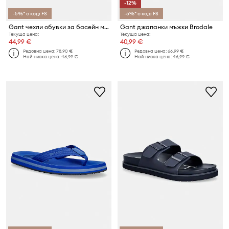
-12%
-5%* с код: FS
-5%* с код: FS
Gant чехли обувки за басейн мъжки Pierbay
Gant джапанки мъжки Brodale
Текуща цена:
Текуща цена:
44,99 €
40,99 €
Редовна цена:
78,90 €
Редовна цена:
66,99 €
Най-ниска цена:
46,99 €
Най-ниска цена:
46,99 €