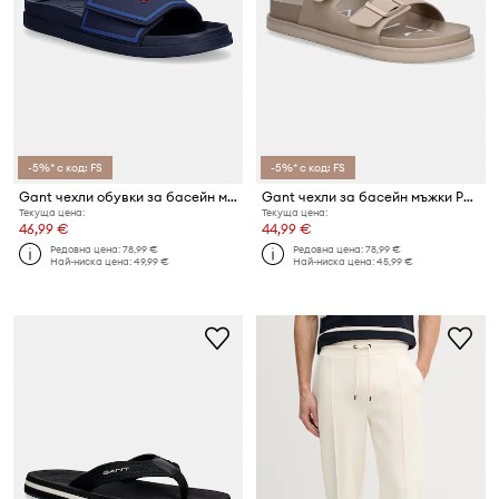
-5%* с код: FS
-5%* с код: FS
Gant чехли обувки за басейн мъжки Pierbay
Gant чехли за басейн мъжки Palbuddy
Текуща цена:
Текуща цена:
46,99 €
44,99 €
Редовна цена:
78,99 €
Редовна цена:
78,99 €
Най-ниска цена:
49,99 €
Най-ниска цена:
45,99 €