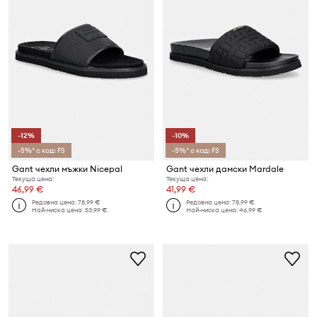
-12%
-10%
-5%* с код: FS
-5%* с код: FS
Gant чехли мъжки Nicepal
Gant чехли дамски Mardale
Текуща цена:
Текуща цена:
46,99 €
41,99 €
Редовна цена:
78,99 €
Редовна цена:
78,99 €
Най-ниска цена:
53,99 €
Най-ниска цена:
46,99 €