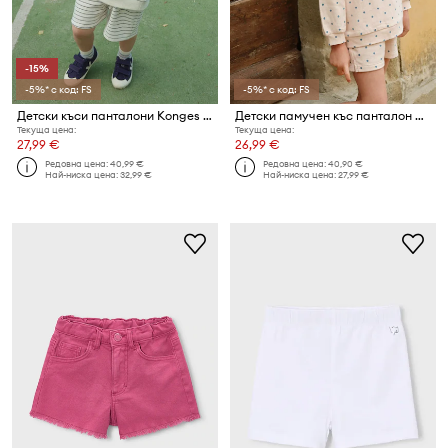
-15%
-5%* с код: FS
-5%* с код: FS
Детски къси панталони Konges Sløjd LOU SWEAT SHORTS OCS
Детски памучен къс панталон Konges Sløjd SPOTTY SWEAT SHORTS GOTS
Текуща цена:
Текуща цена:
27,99 €
26,99 €
Редовна цена:
40,99 €
Редовна цена:
40,90 €
Най-ниска цена:
32,99 €
Най-ниска цена:
27,99 €