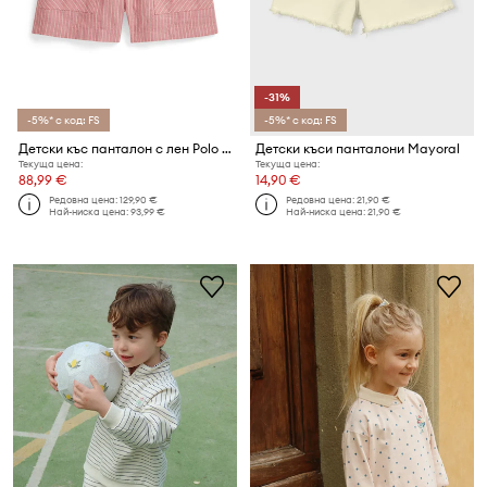
-31%
-5%* с код: FS
-5%* с код: FS
Детски къс панталон с лен Polo Ralph Lauren
Детски къси панталони Mayoral
Текуща цена:
Текуща цена:
88,99 €
14,90 €
Редовна цена:
129,90 €
Редовна цена:
21,90 €
Най-ниска цена:
93,99 €
Най-ниска цена:
21,90 €