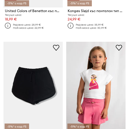
-5%* с код: FS
-5%* с код: FS
United Colors of Benetton къс панталон за деца от деним
Konges Sløjd къс панталон тип анцуг за деца с памук LOU SWEAT SHORTS OCS
Текуща цена:
Текуща цена:
18,99 €
24,99 €
Редовна цена:
28,99 €
Редовна цена:
35,99 €
Най-ниска цена:
22,99 €
Най-ниска цена:
30,99 €
-5%* с код: FS
-5%* с код: FS