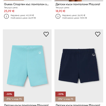
Guess Спортен къс панталон за деца памук
Детски къси панталони Mayoral
Текуща цена:
Текуща цена:
25,99 €
18,90 €
Редовна цена:
40,99 €
Редовна цена:
26,90 €
Най-ниска цена:
26,99 €
Най-ниска цена:
19,90 €
-30%
-33%
-5%* с код: FS
-5%* с код: FS
Детски къси панталони Mayoral
Детски къси панталони Mayoral