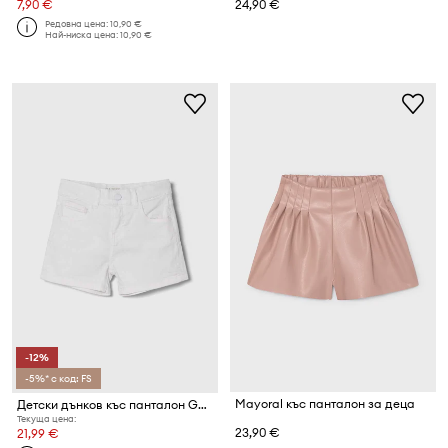
7,90 €
24,90 €
Редовна цена:
10,90 €
Най-ниска цена:
10,90 €
-12%
-5%* с код: FS
Mayoral къс панталон за деца
Детски дънков къс панталон Guess
Текуща цена:
23,90 €
21,99 €