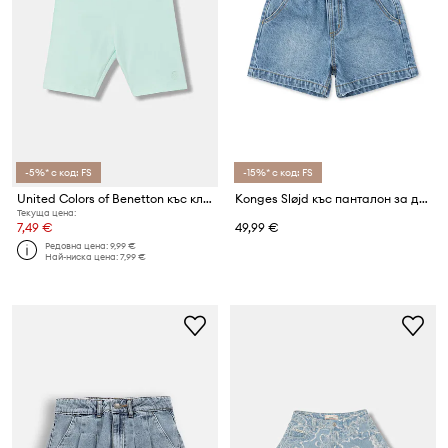
-5%* с код: FS
-15%* с код: FS
United Colors of Benetton къс клин за деца от памук с еластан
Konges Sløjd къс панталон за деца от деним MAGOT DENIM SHORTS GOTS
Текуща цена:
7,49 €
49,99 €
Редовна цена:
9,99 €
Най-ниска цена:
7,99 €