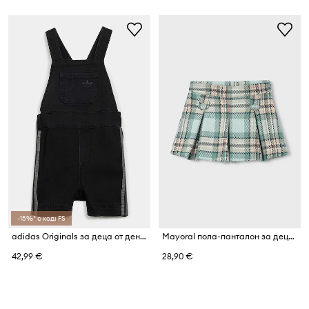
-15%* с код: FS
adidas Originals за деца от деним
Mayoral пола-панталон за деца с памук
42,99 €
28,90 €