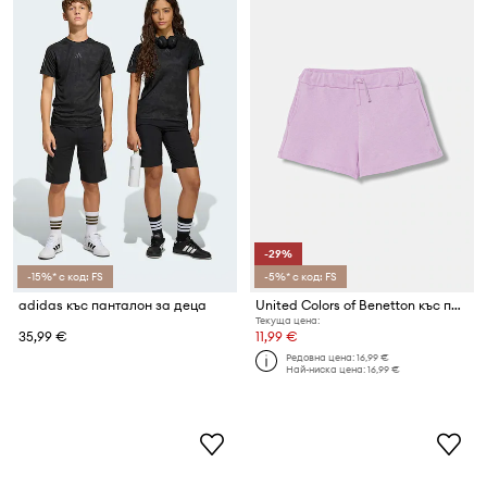
-29%
-15%* с код: FS
-5%* с код: FS
adidas къс панталон за деца
United Colors of Benetton къс панталон тип анцуг за деца от памук
Текуща цена:
35,99 €
11,99 €
Редовна цена:
16,99 €
Най-ниска цена:
16,99 €