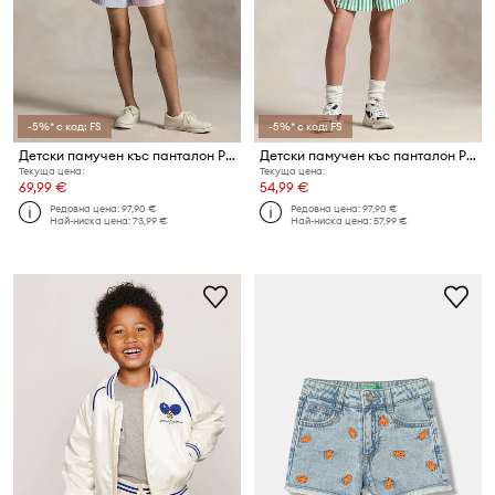
-5%* с код: FS
-5%* с код: FS
Детски памучен къс панталон Polo Ralph Lauren
Детски памучен къс панталон Polo Ralph Lauren
Текуща цена:
Текуща цена:
69,99 €
54,99 €
Редовна цена:
97,90 €
Редовна цена:
97,90 €
Най-ниска цена:
73,99 €
Най-ниска цена:
57,99 €