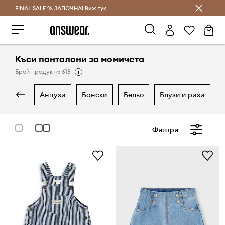
FINAL SALE % ЗАПОЧНА!
Спестявай с Answear Club
Виж тук
Къси панталони за момичета
Брой продукти: 618
анцузи
бански
бельо
блузи и ризи
Филтри