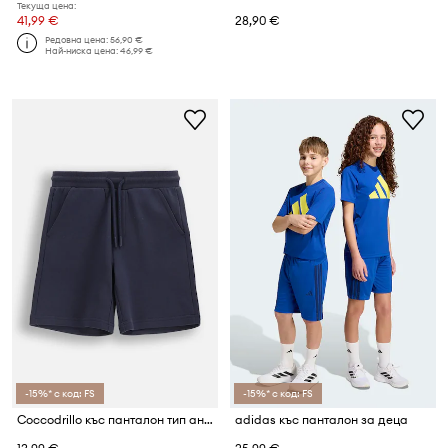
Текуща цена:
41,99 €
28,90 €
Редовна цена:
56,90 €
Най-ниска цена:
46,99 €
-15%* с код: FS
-15%* с код: FS
Coccodrillo къс панталон тип анцуг за деца от памук
adidas къс панталон за деца