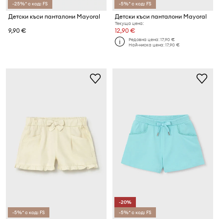
-25%* с код: FS
-5%* с код: FS
Детски къси панталони Mayoral
Детски къси панталони Mayoral
Текуща цена:
9,90 €
12,90 €
Редовна цена:
17,90 €
Най-ниска цена:
17,90 €
-20%
-5%* с код: FS
-5%* с код: FS