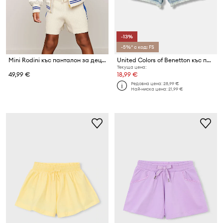
-13%
-5%* с код: FS
Mini Rodini къс панталон за деца от памук Cable
United Colors of Benetton къс панталон за деца от деним
Текуща цена:
49,99 €
18,99 €
Редовна цена:
28,99 €
Най-ниска цена:
21,99 €