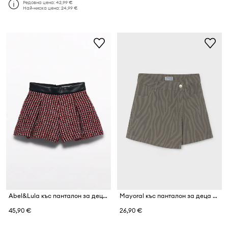
Редовна цена:
42,99 €
Най-ниска цена:
24,99 €
Abel&Lula къс панталон за деца
Mayoral къс панталон за деца от памук с еластан
45,90 €
26,90 €