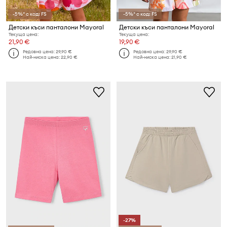
-5%* с код: FS
-5%* с код: FS
Детски къси панталони Mayoral
Детски къси панталони Mayoral
Текуща цена:
Текуща цена:
21,90 €
19,90 €
Редовна цена:
29,90 €
Редовна цена:
29,90 €
Най-ниска цена:
22,90 €
Най-ниска цена:
21,90 €
-27%