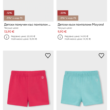
-12%
-33%
-5%* с код: FS
-5%* с код: FS
Детски памучен къс панталон Mayoral
Детски къси панталони Mayoral
Текуща цена:
Текуща цена:
13,90 €
9,90 €
Редовна цена:
20,90 €
Редовна цена:
14,90 €
Най-ниска цена:
15,90 €
Най-ниска цена:
14,90 €