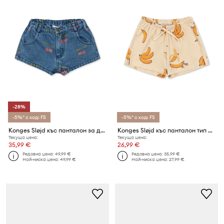
-28%
-5%* с код: FS
-5%* с код: FS
Konges Sløjd къс панталон за деца от памук MAGOT SHORTS GOTS
Konges Sløjd къс панталон тип анцуг за деца от памук ITTY SHORTS GOTS
Текуща цена:
Текуща цена:
35,99 €
26,99 €
Редовна цена:
49,99 €
Редовна цена:
35,99 €
Най-ниска цена:
49,99 €
Най-ниска цена:
27,99 €