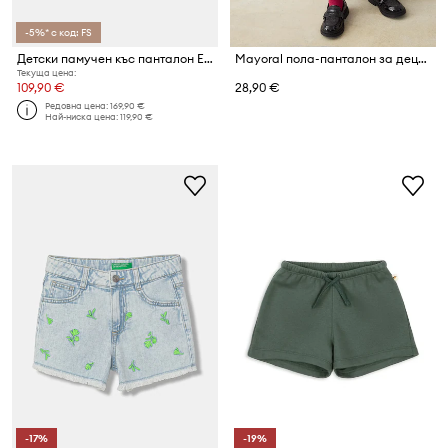
-5%* с код: FS
Детски памучен къс панталон Elisabetta Franchi
Mayoral пола-панталон за деца с памук
Текуща цена:
109,90 €
28,90 €
Редовна цена:
169,90 €
Най-ниска цена:
119,90 €
-17%
-19%