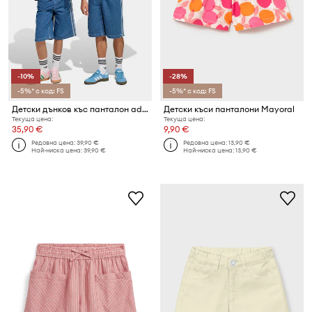
-10%
-28%
-5%* с код: FS
-5%* с код: FS
Детски дънков къс панталон adidas Originals
Детски къси панталони Mayoral
Текуща цена:
Текуща цена:
35,90 €
9,90 €
Редовна цена:
39,90 €
Редовна цена:
13,90 €
Най-ниска цена:
39,90 €
Най-ниска цена:
13,90 €