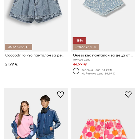
-18%
-15%* с код: FS
-5%* с код: FS
Coccodrillo къс панталон за деца от памук
Guess къс панталон за деца от деним
Текуща цена:
21,99 €
44,99 €
Редовна цена:
64,99 €
Най-ниска цена:
54,99 €