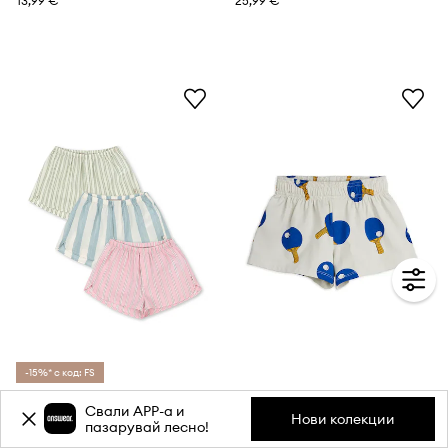
13,99 €
25,99 €
-15%* с код: FS
Konges Sløjd къс панталон за деца от памук 3 PACK ASLI SHORTS GOTS
Mini Rodini къс панталон тип анцуг за деца от памук Table tennis
Свали APP-a и
Нови колекции
пазарувай лесно!
80,99 €
35,99 €