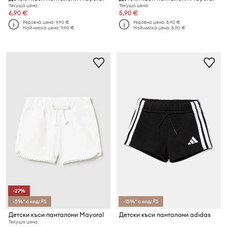
Текуща цена:
Текуща цена:
6,90 €
5,90 €
Редовна цена:
9,90 €
Редовна цена:
8,90 €
Най-ниска цена:
9,90 €
Най-ниска цена:
8,90 €
-27%
-5%* с код: FS
-15%* с код: FS
Детски къси панталони Mayoral
Детски къси панталони adidas
Текуща цена: