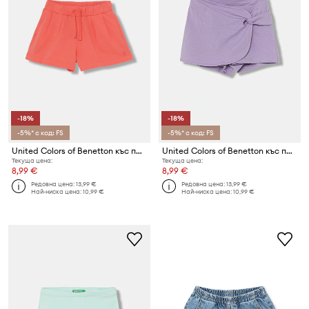
-18%
-18%
-5%* с код: FS
-5%* с код: FS
United Colors of Benetton къс панталон тип анцуг за деца от памук
United Colors of Benetton къс панталон тип анцуг за деца от памук
Текуща цена:
Текуща цена:
8,99 €
8,99 €
Редовна цена:
13,99 €
Редовна цена:
13,99 €
Най-ниска цена:
10,99 €
Най-ниска цена:
10,99 €