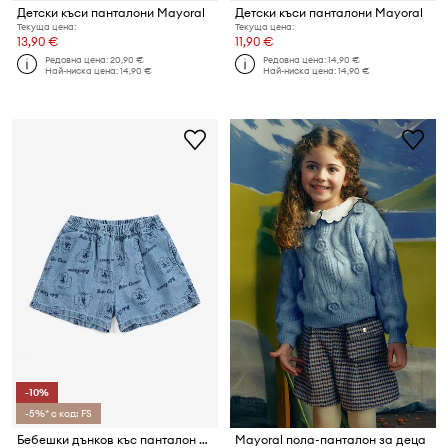
Детски къси панталони Mayoral
Детски къси панталони Mayoral
Текуща цена:
Текуща цена:
13,90 €
11,90 €
Редовна цена:
20,90 €
Редовна цена:
14,90 €
Най-ниска цена:
14,90 €
Най-ниска цена:
14,90 €
-10%
-5%* с код: FS
Бебешки дънков къс панталон Bobo Choses Pickles The Dog
Mayoral пола-панталон за деца