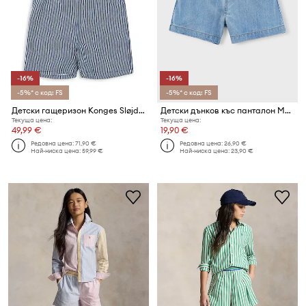
-16%
-16%
-5%* с код: FS
-5%* с код: FS
Детски гащеризон Konges Sløjd LUC OVERALLS GOTS
Детски дънков къс панталон Mayoral
Текуща цена:
Текуща цена:
49,99 €
19,90 €
Редовна цена:
71,90 €
Редовна цена:
26,90 €
Най-ниска цена:
59,99 €
Най-ниска цена:
23,90 €