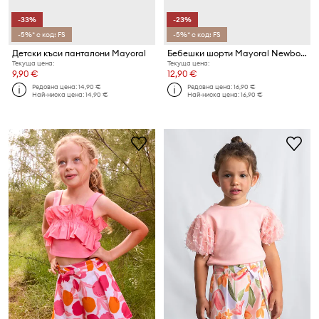
-33%
-23%
-5%* с код: FS
-5%* с код: FS
Детски къси панталони Mayoral
Бебешки шорти Mayoral Newborn (2 броя)
Текуща цена:
Текуща цена:
9,90 €
12,90 €
Редовна цена:
14,90 €
Редовна цена:
16,90 €
Най-ниска цена:
14,90 €
Най-ниска цена:
16,90 €