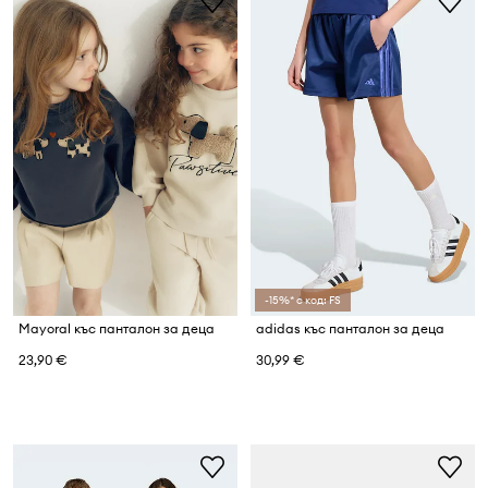
-15%* с код: FS
Mayoral къс панталон за деца
adidas къс панталон за деца
23,90 €
30,99 €