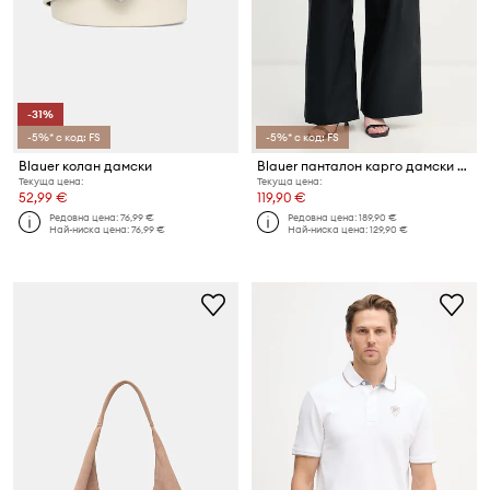
-31%
-5%* с код: FS
-5%* с код: FS
Blauer колан дамски
Blauer панталон карго дамски от памук CARYLL
Текуща цена:
Текуща цена:
52,99 €
119,90 €
Редовна цена:
76,99 €
Редовна цена:
189,90 €
Най-ниска цена:
76,99 €
Най-ниска цена:
129,90 €