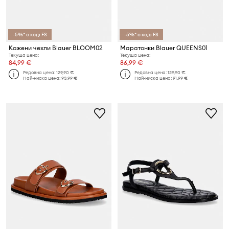
-5%* с код: FS
-5%* с код: FS
Кожени чехли Blauer BLOOM02
Маратонки Blauer QUEENS01
Текуща цена:
Текуща цена:
84,99 €
86,99 €
Редовна цена:
129,90 €
Редовна цена:
129,90 €
Най-ниска цена:
93,99 €
Най-ниска цена:
91,99 €