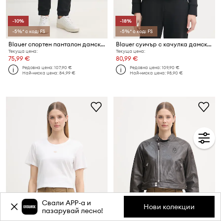
-10%
-18%
-5%* с код: FS
-5%* с код: FS
Blauer спортен панталон дамски от памук MADISON
Blauer суичър с качулка дамски от памук FAYETTE
Текуща цена:
Текуща цена:
75,99 €
80,99 €
Редовна цена:
107,90 €
Редовна цена:
109,90 €
Най-ниска цена:
84,99 €
Най-ниска цена:
98,90 €
Свали APP-a и
Нови колекции
пазарувай лесно!