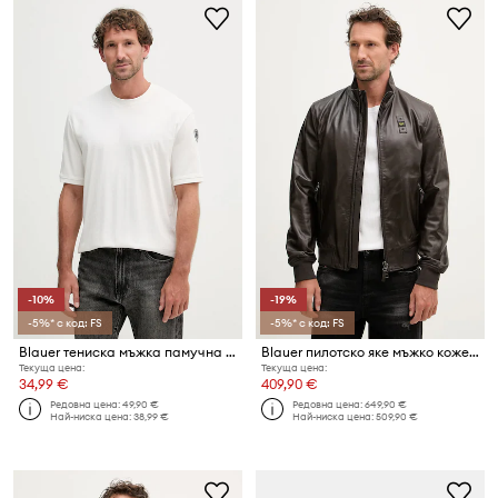
-10%
-19%
-5%* с код: FS
-5%* с код: FS
Blauer тениска мъжка памучна HANSON
Blauer пилотско яке мъжко кожено CONISTON
Текуща цена:
Текуща цена:
34,99 €
409,90 €
Редовна цена:
49,90 €
Редовна цена:
649,90 €
Най-ниска цена:
38,99 €
Най-ниска цена:
509,90 €