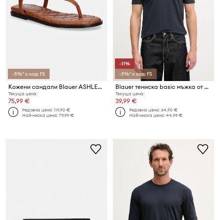
-11%
-5%* с код: FS
-5%* с код: FS
Кожени сандали Blauer ASHLEY02
Blauer тениска basic мъжка от памук JAN
Текуща цена:
Текуща цена:
75,99 €
39,99 €
Редовна цена:
119,90 €
Редовна цена:
64,90 €
Най-ниска цена:
79,99 €
Най-ниска цена:
44,99 €