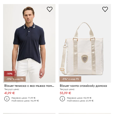
-10%
-5%* с код: FS
-5%* с код: FS
Blauer тениска с яка мъжка памучна RANSOM
Blauer чанта crossbody дамска
Текуща цена:
Текуща цена:
41,99 €
55,99 €
Редовна цена:
71,99 €
Редовна цена:
92,99 €
Най-ниска цена:
46,99 €
Най-ниска цена:
61,99 €