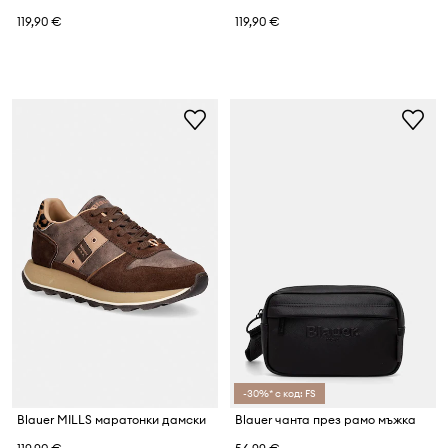
119,90 €
119,90 €
-30%* с код: FS
Blauer MILLS маратонки дамски
Blauer чанта през рамо мъжка