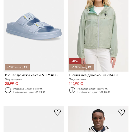
-11%
-5%* с код: FS
-5%* с код: FS
Blauer дамски чехли NOMA03
Blauer яке дамско BURRAGE
Текуща цена:
Текуща цена:
28,99 €
149,90 €
Редовна цена:
44,99 €
Редовна цена:
239,90 €
Най-ниска цена:
30,99 €
Най-ниска цена:
169,90 €