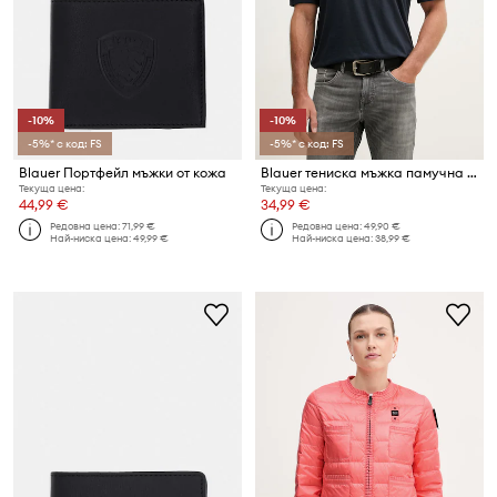
-10%
-10%
-5%* с код: FS
-5%* с код: FS
Blauer Портфейл мъжки от кожа
Blauer тениска мъжка памучна HANSON
Текуща цена:
Текуща цена:
44,99 €
34,99 €
Редовна цена:
71,99 €
Редовна цена:
49,90 €
Най-ниска цена:
49,99 €
Най-ниска цена:
38,99 €