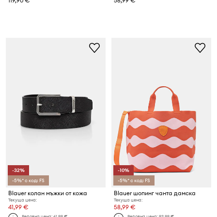
119,90 €
56,99 €
-32%
-10%
-5%* с код: FS
-5%* с код: FS
Blauer колан мъжки от кожа
Blauer шопинг чанта дамска
Текуща цена:
Текуща цена:
41,99 €
58,99 €
Редовна цена:
61,99 €
Редовна цена:
92,99 €