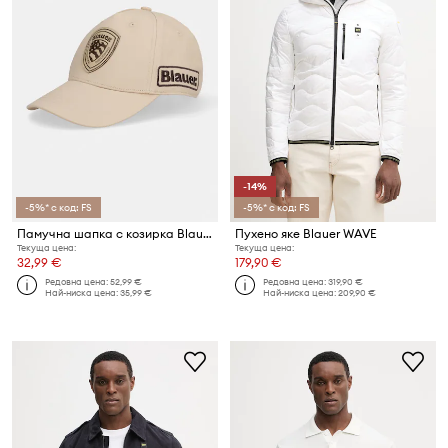
-14%
-5%* с код: FS
-5%* с код: FS
Памучна шапка с козирка Blauer KNIGHT
Пухено яке Blauer WAVE
Текуща цена:
Текуща цена:
32,99 €
179,90 €
Редовна цена:
52,99 €
Редовна цена:
319,90 €
Най-ниска цена:
35,99 €
Най-ниска цена:
209,90 €