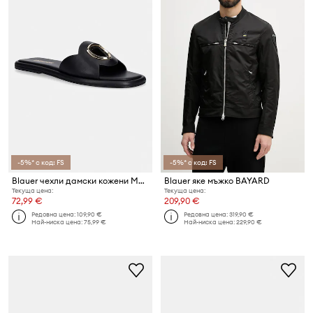
-5%* с код: FS
-5%* с код: FS
Blauer чехли дамски кожени MOODY01
Blauer яке мъжко BAYARD
Текуща цена:
Текуща цена:
72,99 €
209,90 €
Редовна цена:
109,90 €
Редовна цена:
319,90 €
Най-ниска цена:
75,99 €
Най-ниска цена:
229,90 €