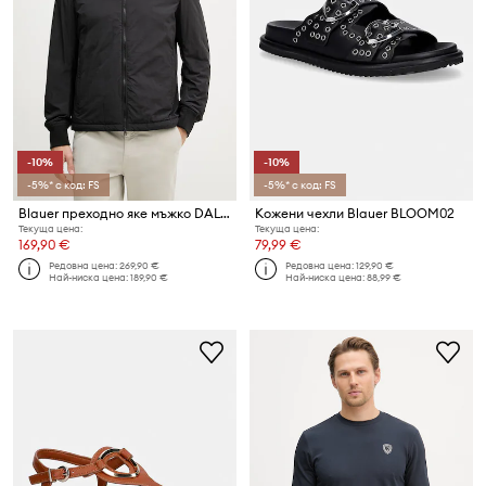
-10%
-10%
-5%* с код: FS
-5%* с код: FS
Blauer преходно яке мъжко DALTON
Кожени чехли Blauer BLOOM02
Текуща цена:
Текуща цена:
169,90 €
79,99 €
Редовна цена:
269,90 €
Редовна цена:
129,90 €
Най-ниска цена:
189,90 €
Най-ниска цена:
88,99 €