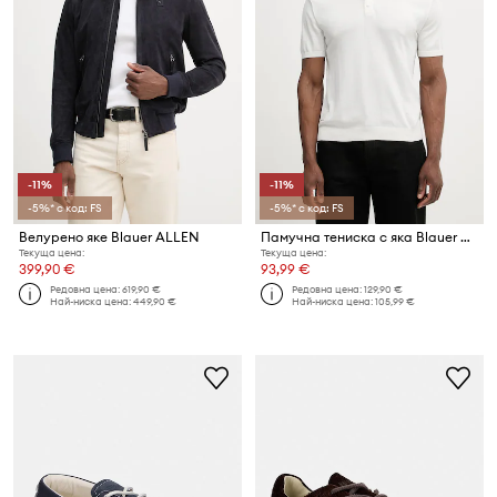
-11%
-11%
-5%* с код: FS
-5%* с код: FS
Велурено яке Blauer ALLEN
Памучна тениска с яка Blauer CUSTER
Текуща цена:
Текуща цена:
399,90 €
93,99 €
Редовна цена:
619,90 €
Редовна цена:
129,90 €
Най-ниска цена:
449,90 €
Най-ниска цена:
105,99 €