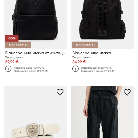
-30%
-5%* с код: FS
-5%* с код: FS
Blauer раница мъжка от имитация на кожа
Blauer раница мъжка
Текуща цена:
Текуща цена:
89,99 €
84,99 €
Редовна цена:
129,90 €
Редовна цена:
129,90 €
Най-ниска цена:
129,90 €
Най-ниска цена:
93,99 €