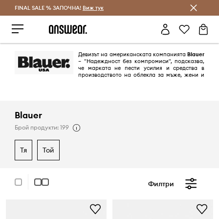
FINAL SALE % ЗАПОЧНА!
Спестявай с Answear Club
Виж тук
Девизът на американската компанията
Blauer
– "Надеждност без компромиси", подсказва,
че марката не пести усилия и средства в
производството на облекла за мъже, жени и
деца. Създадена през 1936 г., първоначално тя изработва дрехи за
военните. Днес тази мисия е преосмислена и от това потребителят
само печели.
Blauer
Брой продукти: 199
тя
той
Филтри