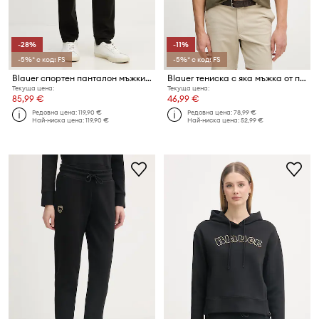
-28%
-11%
-5%* с код: FS
-5%* с код: FS
Blauer спортен панталон мъжки с памук OLNEYS
Blauer тениска с яка мъжка от памук DAMON
Текуща цена:
Текуща цена:
85,99 €
46,99 €
Редовна цена:
119,90 €
Редовна цена:
78,99 €
Най-ниска цена:
119,90 €
Най-ниска цена:
52,99 €