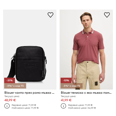
-31%
-10%
-5%* с код: FS
-5%* с код: FS
Blauer чанта през рамо мъжка от имитация на кожа
Blauer тениска с яка мъжка памучна RANSOM
Текуща цена:
Текуща цена:
48,99 €
41,99 €
Редовна цена:
71,99 €
Редовна цена:
71,99 €
Най-ниска цена:
71,99 €
Най-ниска цена:
46,99 €