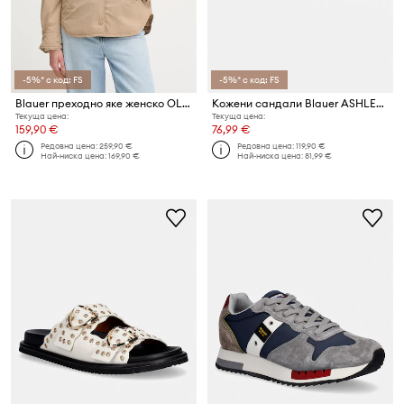
-5%* с код: FS
-5%* с код: FS
Blauer преходно яке женско OLIVIA
Кожени сандали Blauer ASHLEY02
Текуща цена:
Текуща цена:
159,90 €
76,99 €
Редовна цена:
259,90 €
Редовна цена:
119,90 €
Най-ниска цена:
169,90 €
Най-ниска цена:
81,99 €