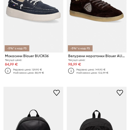
-5%* с код: FS
-5%* с код: FS
Мокасини Blauer BUCK06
Велурени маратонки Blauer AURORA01
Текуща цена:
Текуща цена:
84,99 €
98,99 €
Редовна цена:
129,90 €
Редовна цена:
149,90 €
Най-ниска цена:
88,99 €
Най-ниска цена:
102,99 €