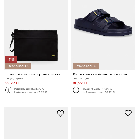
-11%
-5%* с код: FS
-5%* с код: FS
Blauer чанта през рамо мъжка
Blauer мъжки чехли за басейн HOLLEY02
Текуща цена:
Текуща цена:
22,99 €
30,99 €
Редовна цена:
35,90 €
Редовна цена:
44,99 €
Най-ниска цена:
25,99 €
Най-ниска цена:
33,99 €