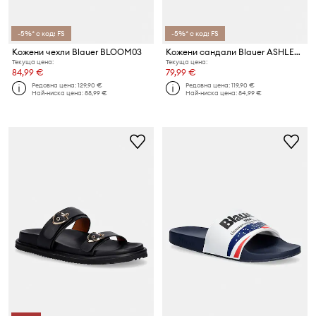
-5%* с код: FS
-5%* с код: FS
Кожени чехли Blauer BLOOM03
Кожени сандали Blauer ASHLEY02
Текуща цена:
Текуща цена:
84,99 €
79,99 €
Редовна цена:
129,90 €
Редовна цена:
119,90 €
Най-ниска цена:
88,99 €
Най-ниска цена:
84,99 €