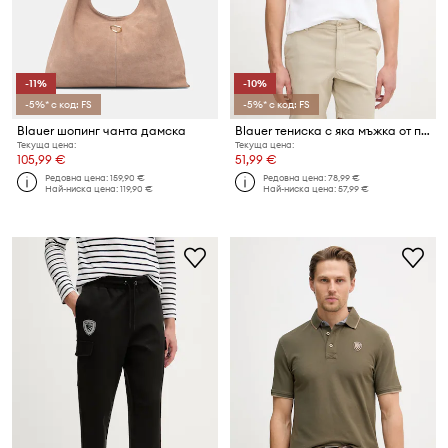
-11%
-10%
-5%* с код: FS
-5%* с код: FS
Blauer шопинг чанта дамска
Blauer тениска с яка мъжка от памук DAMON
Текуща цена:
Текуща цена:
105,99 €
51,99 €
Редовна цена:
159,90 €
Редовна цена:
78,99 €
Най-ниска цена:
119,90 €
Най-ниска цена:
57,99 €