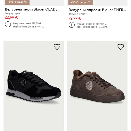
-5%* с код: FS
-5%* с код: FS
Велурени чехли Blauer GLADE
Велурени апрески Blauer EMERY
Текуща цена:
Текуща цена:
66,99 €
72,99 €
Редовна цена:
117,55 €
Редовна цена:
138,00 €
Най-ниска цена:
69,99 €
Най-ниска цена:
91,98 €