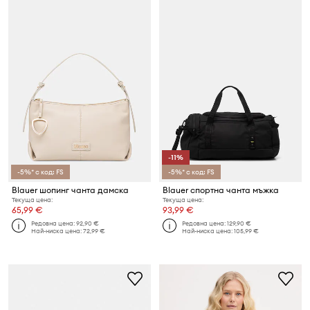
-11%
-5%* с код: FS
-5%* с код: FS
Blauer шопинг чанта дамска
Blauer спортна чанта мъжка
Текуща цена:
Текуща цена:
65,99 €
93,99 €
Редовна цена:
92,90 €
Редовна цена:
129,90 €
Най-ниска цена:
72,99 €
Най-ниска цена:
105,99 €