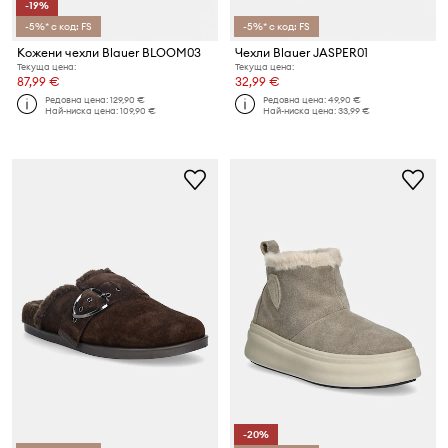
-19%
-5%* с код: FS
-5%* с код: FS
Кожени чехли Blauer BLOOM03
Чехли Blauer JASPER01
Текуща цена:
Текуща цена:
87,99 €
32,99 €
Редовна цена:
129,90 €
Редовна цена:
49,90 €
Най-ниска цена:
109,90 €
Най-ниска цена:
33,99 €
-20%