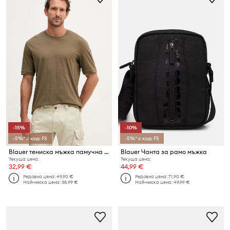
-15%
-10%
-5%* с код: FS
-5%* с код: FS
Blauer тениска мъжка памучна HANSON
Blauer Чанта за рамо мъжка
Текуща цена:
Текуща цена:
32,99 €
44,99 €
Редовна цена:
49,90 €
Редовна цена:
71,90 €
Най-ниска цена:
38,99 €
Най-ниска цена:
49,99 €