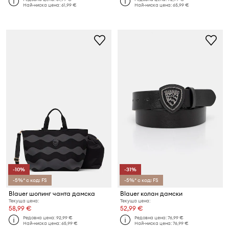
Най-ниска цена:
61,99 €
Най-ниска цена:
65,99 €
-10%
-31%
-5%* с код: FS
-5%* с код: FS
Blauer шопинг чанта дамска
Blauer колан дамски
Текуща цена:
Текуща цена:
58,99 €
52,99 €
Редовна цена:
92,99 €
Редовна цена:
76,99 €
Най-ниска цена:
65,99 €
Най-ниска цена:
76,99 €