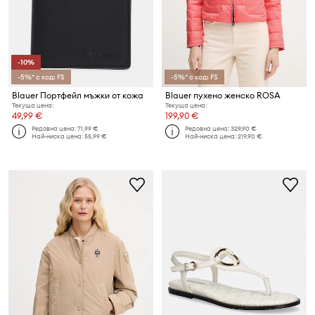
-10%
-5%* с код: FS
-5%* с код: FS
Blauer Портфейл мъжки от кожа
Blauer пухено женско ROSA
Текуща цена:
Текуща цена:
49,99 €
199,90 €
Редовна цена:
71,99 €
Редовна цена:
329,90 €
Най-ниска цена:
55,99 €
Най-ниска цена:
219,90 €