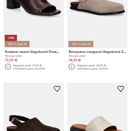
-14%
-5%* с код: FS
-5%* с код: FS
Кожени чехли Vagabond Shoemakers PIPER
Велурени сандали Vagabond Shoemakers EFFIE
Текуща цена:
Текуща цена:
72,99 €
74,99 €
Редовна цена:
119,90 €
Редовна цена:
129,90 €
Най-ниска цена:
84,99 €
Най-ниска цена:
78,99 €