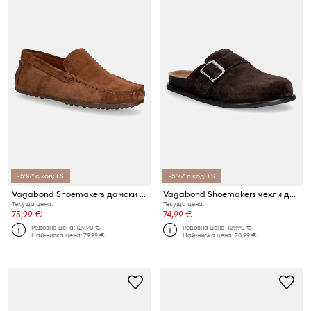
-5%* с код: FS
-5%* с код: FS
Vagabond Shoemakers дамски мокасини от велур LARISSA
Vagabond Shoemakers чехли дамски от велур EFFIE
Текуща цена:
Текуща цена:
75,99 €
74,99 €
Редовна цена:
129,90 €
Редовна цена:
129,90 €
Най-ниска цена:
79,99 €
Най-ниска цена:
78,99 €