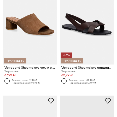
-10%
-5%* с код: FS
-5%* с код: FS
Vagabond Shoemakers чехли с дебел ток дамски от велур PIPER
Vagabond Shoemakers сандали обувки с отворена пета дамски от кожа TIA 2.0
Текуща цена:
Текуща цена:
67,99 €
62,99 €
Редовна цена:
119,90 €
Редовна цена:
102,90 €
Най-ниска цена:
74,99 €
Най-ниска цена:
69,99 €