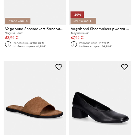
-20%
-5%* с код: FS
-5%* с код: FS
Vagabond Shoemakers балеринки от велур HERMINE
Vagabond Shoemakers джапанки за деца от кожа DANYA
Текуща цена:
Текуща цена:
62,99 €
67,99 €
Редовна цена:
107,90 €
Редовна цена:
107,99 €
Най-ниска цена:
66,99 €
Най-ниска цена:
84,99 €