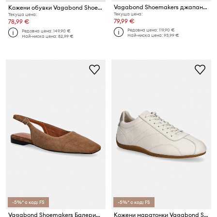
Vagabond Shoemakers джапанки дамски от кожа EVIE
Кожени обувки Vagabond Shoemakers Paul 2.0
Текуща цена:
Текуща цена:
79,99 €
78,99 €
Редовна цена:
119,90 €
Редовна цена:
149,90 €
Най-ниска цена:
93,99 €
Най-ниска цена:
82,99 €
-5%* с код: FS
-5%* с код: FS
Vagabond Shoemakers Балерини велурени DELIA
Кожени маратонки Vagabond Shoemakers HOLLIE