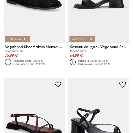
-5%* с код: FS
-5%* с код: FS
Vagabond Shoemakers Мокасини Женски велурени SAMMIE
Кожени сандали Vagabond Shoemakers INES
Текуща цена:
Текуща цена:
75,99 €
64,99 €
Редовна цена:
129,90 €
Редовна цена:
107,90 €
Най-ниска цена:
79,99 €
Най-ниска цена:
68,99 €