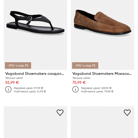
-5%* с код: FS
-5%* с код: FS
Vagabond Shoemakers сандали дамски кожени ZAIDA
Vagabond Shoemakers Мокасини женски велурени SAMMIE
Текуща цена:
Текуща цена:
55,99 €
75,99 €
Редовна цена:
97,99 €
Редовна цена:
129,90 €
Най-ниска цена:
61,99 €
Най-ниска цена:
79,99 €