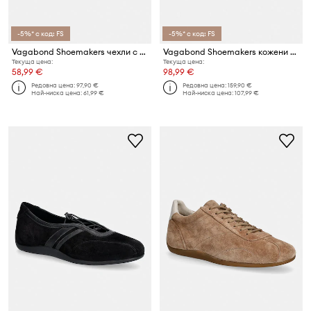
-5%* с код: FS
-5%* с код: FS
Vagabond Shoemakers чехли с равна подметка дамски от велур ZAIDA
Vagabond Shoemakers кожени обувки с дебел ток LIVIA
Текуща цена:
Текуща цена:
58,99 €
98,99 €
Редовна цена:
97,90 €
Редовна цена:
159,90 €
Най-ниска цена:
61,99 €
Най-ниска цена:
107,99 €