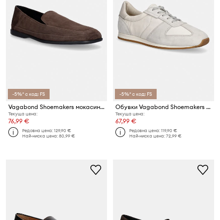
-5%* с код: FS
-5%* с код: FS
Vagabond Shoemakers мокасини дамски от велур SAMMIE
Обувки Vagabond Shoemakers YASMIN
Текуща цена:
Текуща цена:
76,99 €
67,99 €
Редовна цена:
129,90 €
Редовна цена:
119,90 €
Най-ниска цена:
80,99 €
Най-ниска цена:
72,99 €