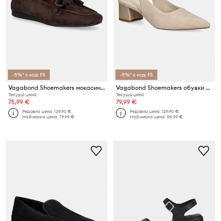
-5%* с код: FS
-5%* с код: FS
Vagabond Shoemakers мокасини дамски от велур HILLARY
Vagabond Shoemakers обувки с дебел ток с отворена пета от набук MARTA
Текуща цена:
Текуща цена:
75,99 €
79,99 €
Редовна цена:
129,90 €
Редовна цена:
129,90 €
Най-ниска цена:
79,99 €
Най-ниска цена:
84,99 €