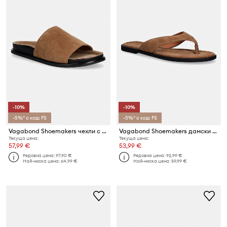
-10%
-10%
-5%* с код: FS
-5%* с код: FS
Vagabond Shoemakers чехли с равна подметка дамски от велур EFFIE
Vagabond Shoemakers дамски кожени Джапанки ZAIDA
Текуща цена:
Текуща цена:
57,99 €
53,99 €
Редовна цена:
97,90 €
Редовна цена:
92,99 €
Най-ниска цена:
64,99 €
Най-ниска цена:
59,99 €