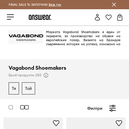
FINAL SALE % ЗАПОЧНА!
Спестявай с Answear Club
Виж тук
Марката Vagabond Shoemakers е един от
лидерите, за производство на обувки на
европейския пазар. Визията на брандае
съвременна история на успеха, основана на
отдаденост и любов към великолепните обувки.
Vagabond Shoemakers е свързана с модерността, високото качество и
е създадена с оглед на съвременната мода.
Vagabond Shoemakers
Брой продукти: 283
тя
той
Филтри