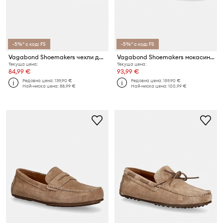
-5%* с код: FS
-5%* с код: FS
Vagabond Shoemakers чехли дамски от кожа ELLIS
Vagabond Shoemakers мокасини мъжки от велур LORENZO
Текуща цена:
Текуща цена:
84,99 €
93,99 €
Редовна цена:
139,90 €
Редовна цена:
159,90 €
Най-ниска цена:
88,99 €
Най-ниска цена:
100,99 €