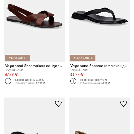
-5%* с код: FS
-5%* с код: FS
Vagabond Shoemakers сандали дамски от кожа TIA 2.0
Vagabond Shoemakers чехли дамски от кожа IZZY
Текуща цена:
Текуща цена:
67,99 €
66,99 €
Редовна цена:
102,90 €
Редовна цена:
87,99 €
Най-ниска цена:
72,99 €
Най-ниска цена:
69,99 €