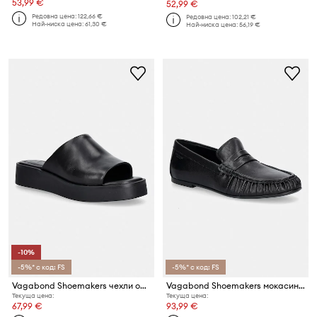
53,99 €
52,99 €
Редовна цена:
122,66 €
Редовна цена:
102,21 €
Най-ниска цена:
61,30 €
Най-ниска цена:
56,19 €
-10%
-5%* с код: FS
-5%* с код: FS
Vagabond Shoemakers чехли обувки с платформа дамски от кожа DANYA
Vagabond Shoemakers мокасини дамски от кожа ALEYA
Текуща цена:
Текуща цена:
67,99 €
93,99 €