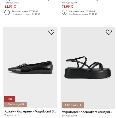
Текуща цена:
Текуща цена:
62,99 €
73,99 €
Редовна цена:
107,99 €
Редовна цена:
129,90 €
Най-ниска цена:
66,99 €
Най-ниска цена:
81,99 €
-11%
-5%* с код: FS
-5%* с код: FS
Кожени балеринки Vagabond Shoemakers HERMINE
Vagabond Shoemakers сандали дамски от кожа
Текуща цена:
Текуща цена: