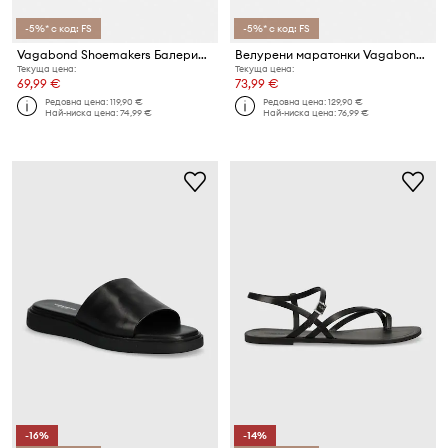
-5%* с код: FS
-5%* с код: FS
Vagabond Shoemakers Балерини велурени HOLLIE
Велурени маратонки Vagabond Shoemakers HOLLIE
Текуща цена:
Текуща цена:
69,99 €
73,99 €
Редовна цена:
119,90 €
Редовна цена:
129,90 €
Най-ниска цена:
74,99 €
Най-ниска цена:
76,99 €
-16%
-14%