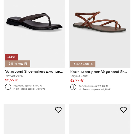
-24%
-5%* с код: FS
-5%* с код: FS
Vagabond Shoemakers джапанки дамски кожени IZZY
Кожени сандали Vagabond Shoemakers TIA 2.0
Текуща цена:
Текуща цена:
55,99 €
62,99 €
Редовна цена:
87,90 €
Редовна цена:
92,90 €
Най-ниска цена:
73,99 €
Най-ниска цена:
66,99 €