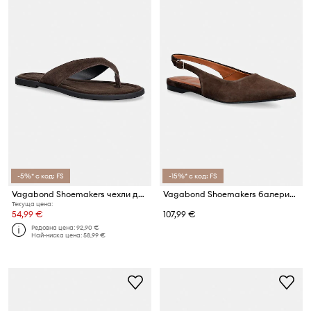
-5%* с код: FS
-15%* с код: FS
Vagabond Shoemakers чехли дамски от велур ZAIDA
Vagabond Shoemakers балеринки от велур HERMINE
Текуща цена:
54,99 €
107,99 €
Редовна цена:
92,90 €
Най-ниска цена:
58,99 €