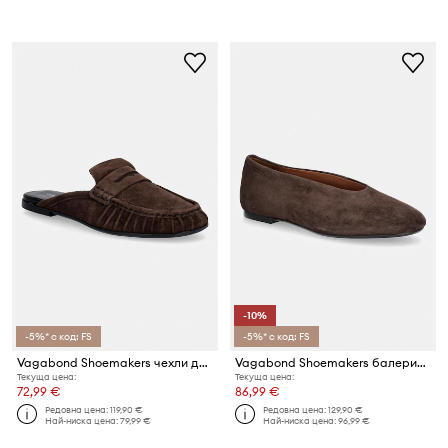
-10%
-5%* с код: FS
-5%* с код: FS
Vagabond Shoemakers чехли дамски от велур ALEYA
Vagabond Shoemakers балеринки от велур ALEYA
Текуща цена:
Текуща цена:
72,99 €
86,99 €
Редовна цена:
119,90 €
Редовна цена:
129,90 €
Най-ниска цена:
79,99 €
Най-ниска цена:
96,99 €