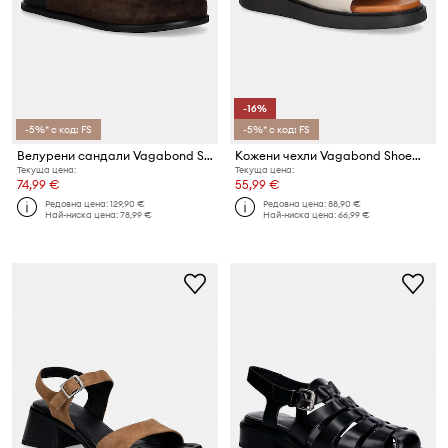
-16%
-5%* с код: FS
-5%* с код: FS
Велурени сандали Vagabond Shoemakers EFFIE
Кожени чехли Vagabond Shoemakers CONNIE
Текуща цена:
Текуща цена:
74,99 €
55,99 €
Редовна цена:
129,90 €
Редовна цена:
88,90 €
Най-ниска цена:
78,99 €
Най-ниска цена:
66,99 €