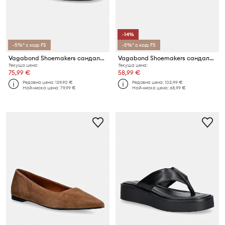
-14%
-5%* с код: FS
-5%* с код: FS
Vagabond Shoemakers сандали с дебел ток от велур EVIE
Vagabond Shoemakers сандали дамски от велур ZAIDA
Текуща цена:
Текуща цена:
75,99 €
58,99 €
Редовна цена:
129,90 €
Редовна цена:
102,99 €
Най-ниска цена:
79,99 €
Най-ниска цена:
68,99 €