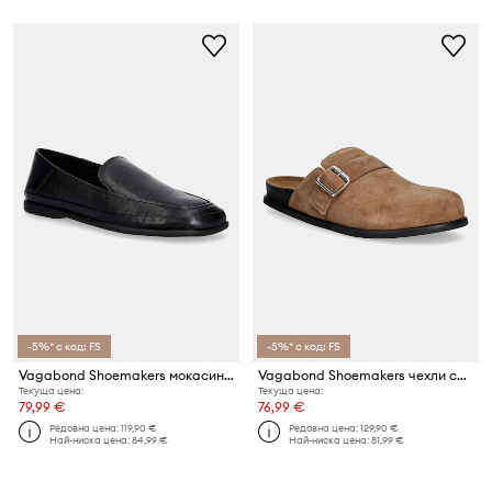
-5%* с код: FS
-5%* с код: FS
Vagabond Shoemakers мокасини дамски от кожа SAMMIE
Vagabond Shoemakers чехли сабо дамски от велур EFFIE
Текуща цена:
Текуща цена:
79,99 €
76,99 €
Редовна цена:
119,90 €
Редовна цена:
129,90 €
Най-ниска цена:
84,99 €
Най-ниска цена:
81,99 €