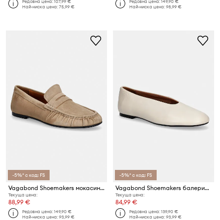
Редовна цена:
107,99 €
Редовна цена:
149,90 €
Най-ниска цена:
75,99 €
Най-ниска цена:
98,99 €
-5%* с код: FS
-5%* с код: FS
Vagabond Shoemakers мокасини дамски от велур ALEYA
Vagabond Shoemakers балеринки от кожа ALEYA
Текуща цена:
Текуща цена:
88,99 €
84,99 €
Редовна цена:
149,90 €
Редовна цена:
139,90 €
Най-ниска цена:
93,99 €
Най-ниска цена:
93,99 €