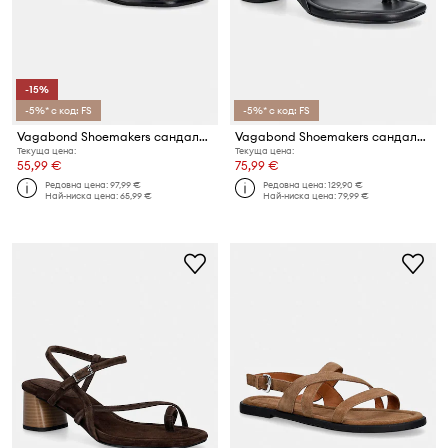
-15%
-5%* с код: FS
-5%* с код: FS
Vagabond Shoemakers сандали дамски от кожа IZZY
Vagabond Shoemakers сандали с дебел ток от кожа EVIE
Текуща цена:
Текуща цена:
55,99 €
75,99 €
Редовна цена:
97,99 €
Редовна цена:
129,90 €
Най-ниска цена:
65,99 €
Най-ниска цена:
79,99 €