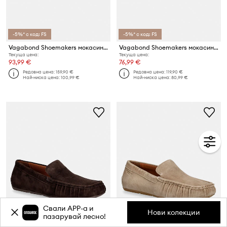
-5%* с код: FS
-5%* с код: FS
Vagabond Shoemakers мокасини мъжки от велур LORENZO
Vagabond Shoemakers мокасини дамски от велур Larissa
Текуща цена:
Текуща цена:
93,99 €
76,99 €
Редовна цена:
159,90 €
Редовна цена:
119,90 €
Най-ниска цена:
100,99 €
Най-ниска цена:
80,99 €
Свали APP-a и
Нови колекции
пазарувай лесно!