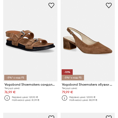
-10%
-5%* с код: FS
-5%* с код: FS
Vagabond Shoemakers сандали дамски от велур EFFIE
Vagabond Shoemakers обувки с дебел ток с отворена пета от набук MARTA
Текуща цена:
Текуща цена:
76,99 €
79,99 €
Редовна цена:
129,90 €
Редовна цена:
129,90 €
Най-ниска цена:
81,99 €
Най-ниска цена:
88,99 €