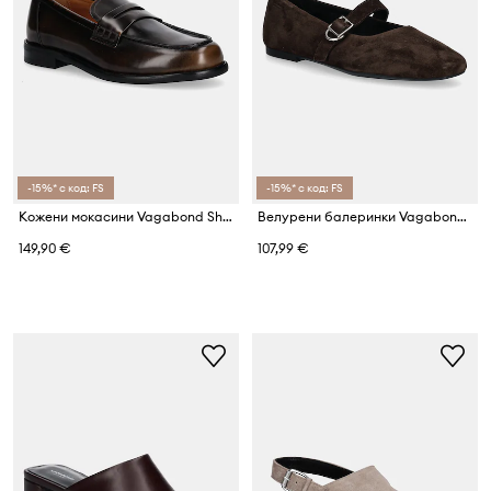
-15%* с код: FS
-15%* с код: FS
Кожени мокасини Vagabond Shoemakers LINN
Велурени балеринки Vagabond Shoemakers JOLIN
149,90 €
107,99 €