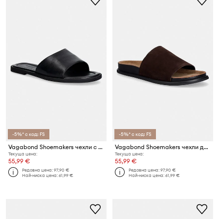
-5%* с код: FS
-5%* с код: FS
Vagabond Shoemakers чехли с равна подметка дамски от кожа ZAIDA
Vagabond Shoemakers чехли дамски от велур EFFIE
Текуща цена:
Текуща цена:
55,99 €
55,99 €
Редовна цена:
97,90 €
Редовна цена:
97,90 €
Най-ниска цена:
61,99 €
Най-ниска цена:
61,99 €