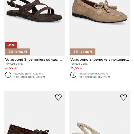
-15%
-5%* с код: FS
-5%* с код: FS
Vagabond Shoemakers сандали дамски от велур ZAIDA
Vagabond Shoemakers мокасини дамски от набук HILLARY
Текуща цена:
Текуща цена:
61,99 €
75,99 €
Редовна цена:
102,99 €
Редовна цена:
129,90 €
Най-ниска цена:
72,99 €
Най-ниска цена:
79,99 €