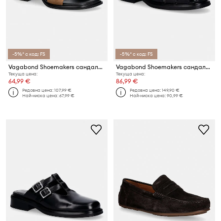
-5%* с код: FS
-5%* с код: FS
Vagabond Shoemakers сандали от велур INES
Vagabond Shoemakers сандали дамски от кожа ELLIS
Текуща цена:
Текуща цена:
64,99 €
86,99 €
Редовна цена:
107,99 €
Редовна цена:
149,90 €
Най-ниска цена:
67,99 €
Най-ниска цена:
90,99 €