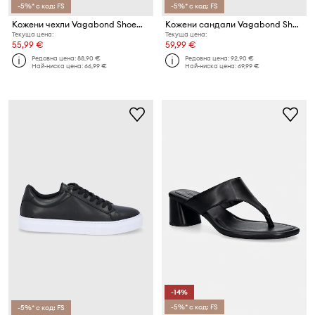
-5%* с код: FS
-5%* с код: FS
Кожени чехли Vagabond Shoemakers CONNIE
Кожени сандали Vagabond Shoemakers TIA 2.0
Текуща цена:
Текуща цена:
55,99 €
59,99 €
Редовна цена:
88,90 €
Редовна цена:
92,90 €
Най-ниска цена:
66,99 €
Най-ниска цена:
69,99 €
-14%
-5%* с код: FS
-5%* с код: FS