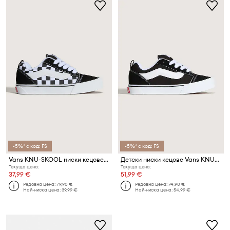
-5%* с код: FS
-5%* с код: FS
Vans KNU-SKOOL ниски кецове за деца
Детски ниски кецове Vans KNU-SKOOL
Текуща цена:
Текуща цена:
37,99 €
51,99 €
Редовна цена:
79,90 €
Редовна цена:
74,90 €
Най-ниска цена:
39,99 €
Най-ниска цена:
54,99 €