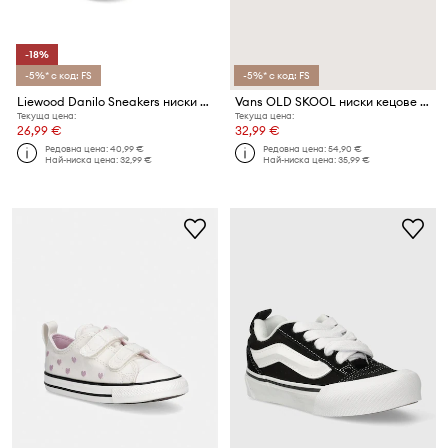
-18%
-5%* с код: FS
-5%* с код: FS
Liewood Danilo Sneakers ниски кецове за деца
Vans OLD SKOOL ниски кецове за деца
Текуща цена:
Текуща цена:
26,99 €
32,99 €
Редовна цена:
40,99 €
Редовна цена:
54,90 €
Най-ниска цена:
32,99 €
Най-ниска цена:
35,99 €