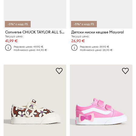
-5%* с код: FS
-5%* с код: FS
Converse CHUCK TAYLOR ALL STAR 2V HELLO KITTY ниски кецове за деца
Детски ниски кецове Mayoral
Текуща цена:
Текуща цена:
41,99 €
26,90 €
Редовна цена:
49,90 €
Редовна цена:
39,90 €
Най-ниска цена:
44,90 €
Най-ниска цена:
28,90 €