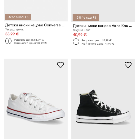
-5%* с код: FS
-5%* с код: FS
Детски ниски кецове Converse CHUCK TAYLOR ALL STAR 2V
Детски ниски кецове Vans Knu Skool
Текуща цена:
Текуща цена:
38,99 €
40,99 €
Редовна цена:
56,99 €
Редовна цена:
65,99 €
Най-ниска цена:
39,99 €
Най-ниска цена:
41,99 €