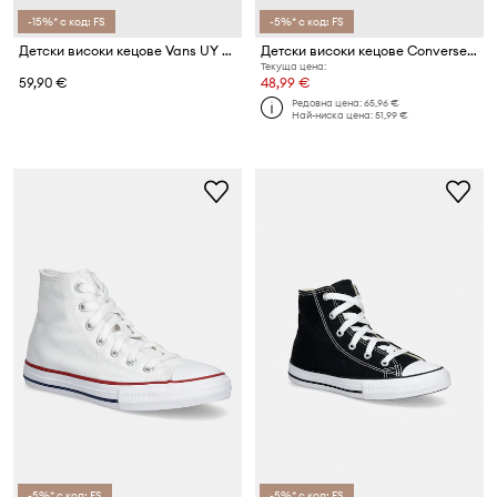
-15%* с код: FS
-5%* с код: FS
Детски високи кецове Vans UY SK8-Mid Reissue V VN00018TBD61
Детски високи кецове Converse Chuck Taylor All Star Lift
Текуща цена:
59,90 €
48,99 €
Редовна цена:
65,96 €
Най-ниска цена:
51,99 €
-5%* с код: FS
-5%* с код: FS