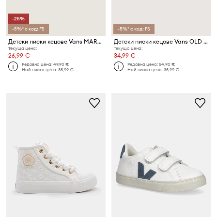
-25%
-5%* с код: FS
-5%* с код: FS
Детски ниски кецове Vans MARY JANE
Детски ниски кецове Vans OLD SKOOL
Текуща цена:
Текуща цена:
26,99 €
34,99 €
Редовна цена:
49,90 €
Редовна цена:
54,90 €
Най-ниска цена:
35,99 €
Най-ниска цена:
35,99 €