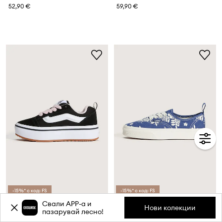
52,90 €
59,90 €
-15%* с код: FS
-15%* с код: FS
Свали APP-a и
Vans KNU SKOOL ниски кецове за деца
Vans Authentic ниски кецове за деца
Нови колекции
пазарувай лесно!
79,90 €
54,90 €