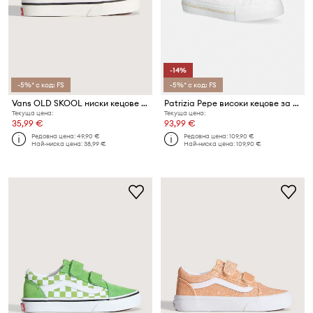
-14%
-5%* с код: FS
-5%* с код: FS
Vans OLD SKOOL ниски кецове за деца
Patrizia Pepe високи кецове за деца
Текуща цена:
Текуща цена:
35,99 €
93,99 €
Редовна цена:
49,90 €
Редовна цена:
109,90 €
Най-ниска цена:
38,99 €
Най-ниска цена:
109,90 €