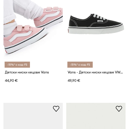
-15%* с код: FS
-15%* с код: FS
Детски ниски кецове Vans
Vans - Детски ниски кецове VWWX6BT
44,90 €
49,90 €