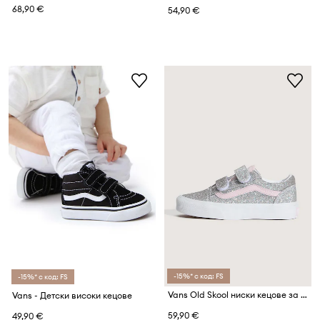
68,90 €
54,90 €
-15%* с код: FS
-15%* с код: FS
Vans Old Skool ниски кецове за деца
Vans - Детски високи кецове
59,90 €
49,90 €