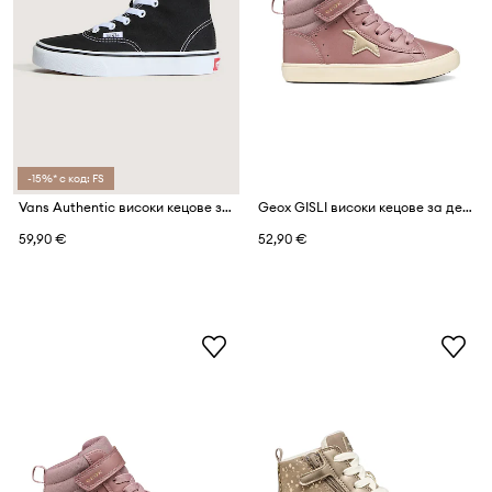
-15%* с код: FS
Vans Authentic високи кецове за деца
Geox GISLI високи кецове за деца
59,90 €
52,90 €