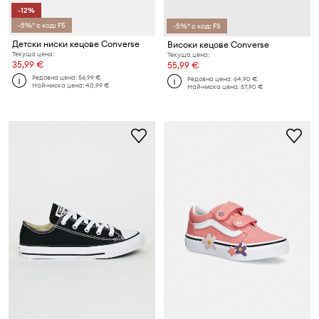
-12%
-5%* с код: FS
-5%* с код: FS
Детски ниски кецове Converse
Високи кецове Converse
Текуща цена:
Текуща цена:
35,99 €
55,99 €
Редовна цена:
56,99 €
Редовна цена:
64,90 €
Най-ниска цена:
40,99 €
Най-ниска цена:
57,90 €