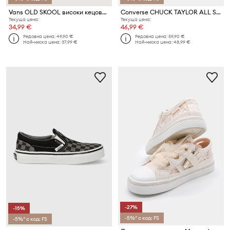
Vans OLD SKOOL високи кецове за деца
Converse CHUCK TAYLOR ALL STAR 1V HELLO KITTY високи кецове за деца
Текуща цена:
Текуща цена:
34,99 €
46,99 €
Редовна цена:
49,90 €
Редовна цена:
59,90 €
Най-ниска цена:
37,99 €
Най-ниска цена:
48,99 €
-27%
-15%
-5%* с код: FS
-5%* с код: FS