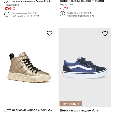
Детски ниски кецове Mayoral
Детски ниски кецове Vans UY Classic Slip-On VN000ZBUEO01
Текуща цена:
Текуща цена:
28,90 €
37,99 €
Редовна цена:
39,90 €
Редовна цена:
54,90 €
Най-ниска цена:
39,90 €
Най-ниска цена:
44,99 €
-15%* с код: FS
Детски високи кецове Geox LAQUINNY
Детски ниски кецове Vans