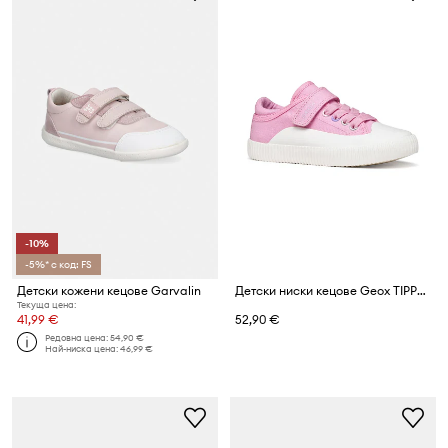
-10%
-5%* с код: FS
Детски кожени кецове Garvalin
Детски ниски кецове Geox TIPPESTE
Текуща цена:
41,99 €
52,90 €
Редовна цена:
54,90 €
Най-ниска цена:
46,99 €