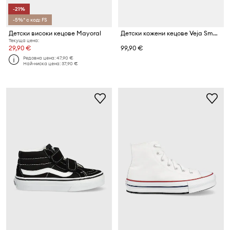
-21%
-5%* с код: FS
Детски високи кецове Mayoral
Детски кожени кецове Veja Small Esplar
Текуща цена:
29,90 €
99,90 €
Редовна цена:
47,90 €
Най-ниска цена:
37,90 €