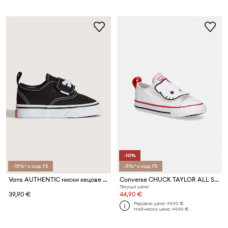
-10%
-15%* с код: FS
-5%* с код: FS
Vans AUTHENTIC ниски кецове за деца
Converse CHUCK TAYLOR ALL STAR 2V HELLO KITTY ниски кецове за деца
Текуща цена:
39,90 €
44,90 €
Редовна цена:
49,90 €
Най-ниска цена:
49,90 €