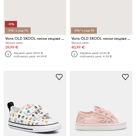
-11%
-5%* с код: FS
-5%* с код: FS
Vans OLD SKOOL ниски кецове за деца
Vans OLD SKOOL ниски кецове за деца
Текуща цена:
Текуща цена:
39,99 €
40,99 €
Редовна цена:
59,90 €
Редовна цена:
64,90 €
Най-ниска цена:
44,99 €
Най-ниска цена:
41,99 €