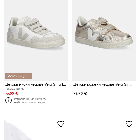
-5%* с код: FS
Детски ниски кецове Veja Small V-90
Детски кожени кецове Veja Small Esplar
Текуща цена:
76,99 €
99,90 €
Редовна цена:
102,90 €
Най-ниска цена:
80,99 €