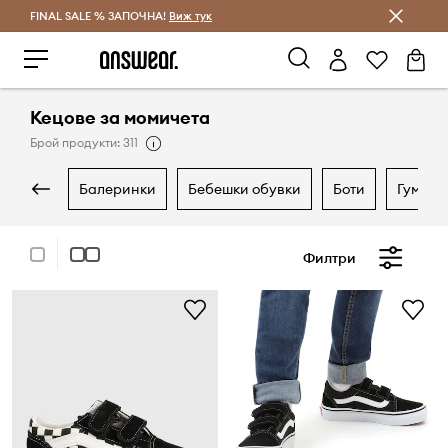
FINAL SALE % ЗАПОЧНА!
Спестявай с Answear Club
Виж тук
Кецове за момичета
Брой продукти: 311
балеринки
бебешки обувки
боти
гумен
Филтри