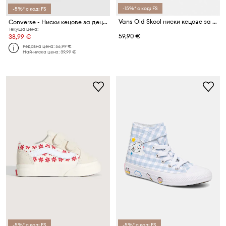
-15%* с код: FS
-5%* с код: FS
Vans Old Skool ниски кецове за деца
Converse - Ниски кецове за деца
Текуща цена:
59,90 €
38,99 €
Редовна цена:
56,99 €
Най-ниска цена:
39,99 €
-5%* с код: FS
-5%* с код: FS