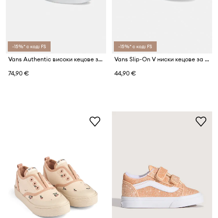
-15%* с код: FS
-15%* с код: FS
Vans Authentic високи кецове за деца
Vans Slip-On V ниски кецове за деца
74,90 €
44,90 €