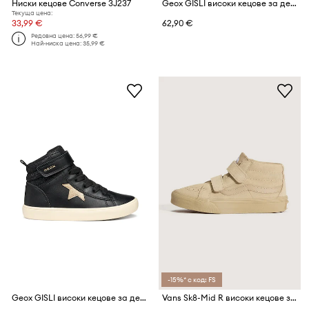
Ниски кецове Converse 3J237
Geox GISLI високи кецове за деца
Текуща цена:
33,99 €
62,90 €
Редовна цена:
56,99 €
Най-ниска цена:
35,99 €
-15%* с код: FS
Geox GISLI високи кецове за деца
Vans Sk8-Mid R високи кецове за деца