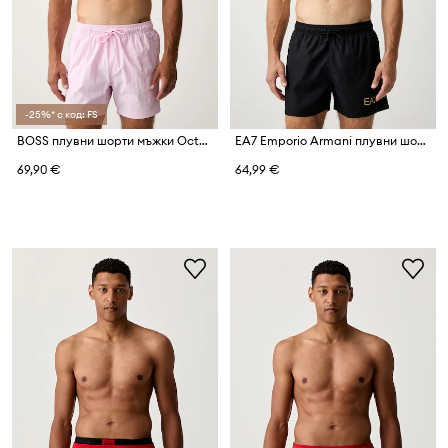
-25%* с код: FS
BOSS плувни шорти мъжки Octopus
EA7 Emporio Armani плувни шорти мъжки
69,90 €
64,99 €