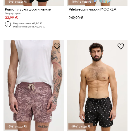
-5%* с код: FS
-15%* с код: FS
Puma плувни шорти мъжки
Vilebrequin мъжки MOOREA
Текуща цена:
33,99 €
249,90 €
Редовна цена:
42,90 €
Най-ниска цена:
42,90 €
-5%* с код: FS
-5%* с код: FS