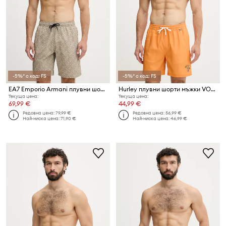
-5%* с код: FS
-5%* с код: FS
EA7 Emporio Armani плувни шорти мъжки
Hurley плувни шорти мъжки VOLLEY FLEX
Текуща цена:
Текуща цена:
69,99 €
44,99 €
Редовна цена:
79,99 €
Редовна цена:
56,99 €
Най-ниска цена:
71,90 €
Най-ниска цена:
46,99 €