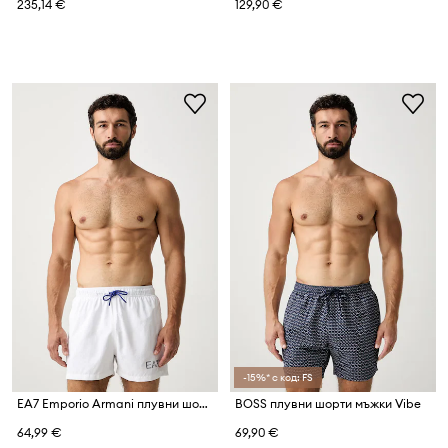
235,14 €
129,90 €
-15%* с код: FS
EA7 Emporio Armani плувни шорти мъжки
BOSS плувни шорти мъжки Vibe
64,99 €
69,90 €