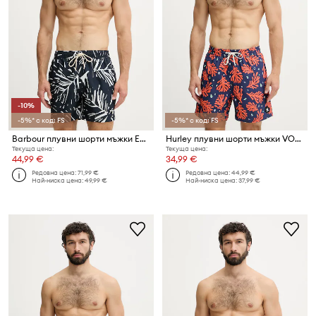
-10%
-5%* с код: FS
-5%* с код: FS
Barbour плувни шорти мъжки Edenwood
Hurley плувни шорти мъжки VOLLEY ICON
Текуща цена:
Текуща цена:
44,99 €
34,99 €
Редовна цена:
71,99 €
Редовна цена:
44,99 €
Най-ниска цена:
49,99 €
Най-ниска цена:
37,99 €