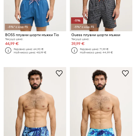
-11%
-5%* с код: FS
-5%* с код: FS
BOSS плувни шорти мъжки Tio
Guess плувни шорти мъжки
Текуща цена:
Текуща цена:
44,99 €
39,99 €
Редовна цена:
64,90 €
Редовна цена:
71,99 €
Най-ниска цена:
48,99 €
Най-ниска цена:
44,99 €