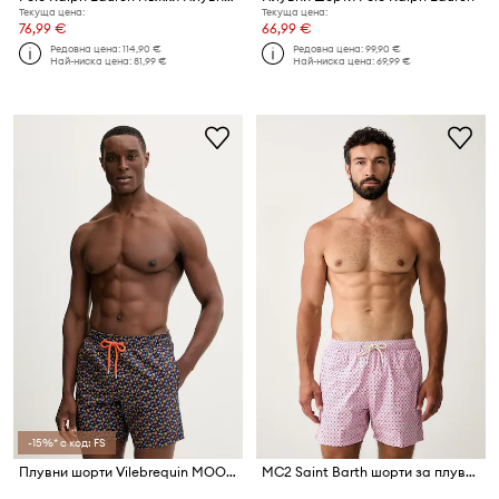
Текуща цена:
Текуща цена:
76,99 €
66,99 €
Редовна цена:
114,90 €
Редовна цена:
99,90 €
Най-ниска цена:
81,99 €
Най-ниска цена:
69,99 €
-15%* с код: FS
Плувни шорти Vilebrequin MOOREA
MC2 Saint Barth шорти за плуване мъжки