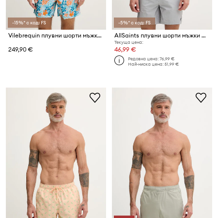
-15%* с код: FS
-5%* с код: FS
Vilebrequin плувни шорти мъжки MOOREA
AllSaints плувни шорти мъжки CIPER
Текуща цена:
249,90 €
46,99 €
Редовна цена:
76,99 €
Най-ниска цена:
51,99 €