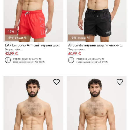
-15%
-5%* с код: FS
-5%* с код: FS
EA7 Emporio Armani плувни шорти мъжки
AllSaints плувни шорти мъжки ODYSSEY
Текуща цена:
Текуща цена:
42,99 €
60,99 €
Редовна цена:
56,99 €
Редовна цена:
76,99 €
Най-ниска цена:
50,90 €
Най-ниска цена:
64,99 €