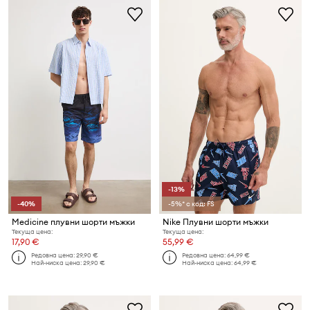
-13%
-40%
-5%* с код: FS
Medicine плувни шорти мъжки
Nike Плувни шорти мъжки
Текуща цена:
Текуща цена:
17,90 €
55,99 €
Редовна цена:
29,90 €
Редовна цена:
64,99 €
Най-ниска цена:
29,90 €
Най-ниска цена:
64,99 €