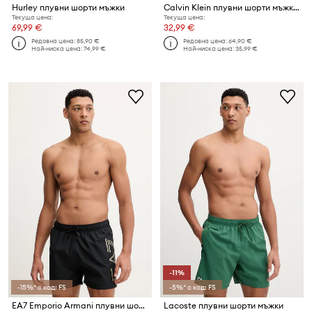
Hurley плувни шорти мъжки
Calvin Klein плувни шорти мъжки
Текуща цена:
Текуща цена:
69,99 €
32,99 €
Редовна цена:
85,90 €
Редовна цена:
64,90 €
Най-ниска цена:
74,99 €
Най-ниска цена:
35,99 €
-11%
-15%* с код: FS
-5%* с код: FS
EA7 Emporio Armani плувни шорти мъжки
Lacoste плувни шорти мъжки