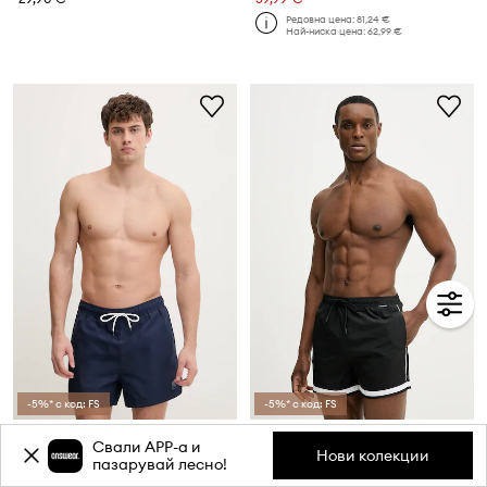
Редовна цена:
81,24 €
Най-ниска цена:
62,99 €
-5%* с код: FS
-5%* с код: FS
Karl Lagerfeld Плувни шорти мъжки KAMEO
Плувни шорти Karl Lagerfeld CONTRAST
Свали APP-a и
Текуща цена:
Текуща цена:
Нови колекции
пазарувай лесно!
44,99 €
55,99 €
Редовна цена:
65,91 €
Редовна цена:
81,24 €