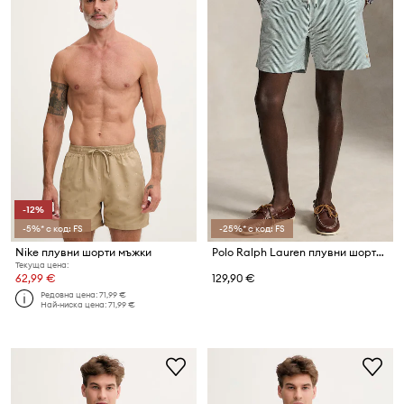
-12%
-5%* с код: FS
-25%* с код: FS
Nike плувни шорти мъжки
Polo Ralph Lauren плувни шорти мъжки
Текуща цена:
62,99 €
129,90 €
Редовна цена:
71,99 €
Най-ниска цена:
71,99 €