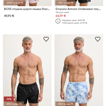
-25%* с код: FS
-5%* с код: FS
BOSS плувни шорти мъжки Starfish
Emporio Armani Underwear плувни шорти мъжки
Текуща цена:
49,90 €
64,99 €
Редовна цена:
99,99 €
Най-ниска цена:
67,99 €
-10%
-5%* с код: FS
-5%* с код: FS