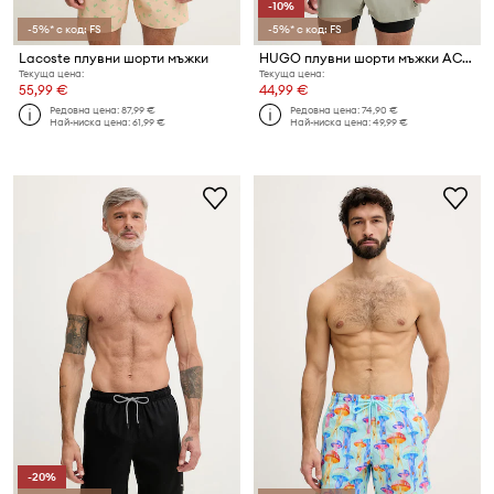
-10%
-5%* с код: FS
-5%* с код: FS
Lacoste плувни шорти мъжки
HUGO плувни шорти мъжки ACTIVE_SWIM_SHORTS
Текуща цена:
Текуща цена:
55,99 €
44,99 €
Редовна цена:
87,99 €
Редовна цена:
74,90 €
Най-ниска цена:
61,99 €
Най-ниска цена:
49,99 €
-20%