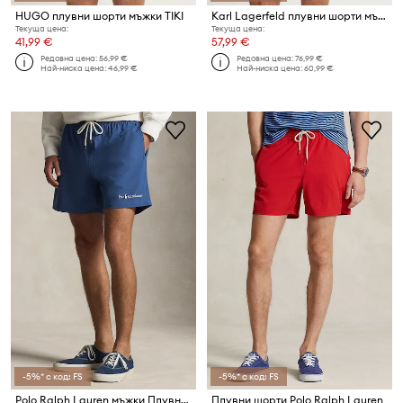
HUGO плувни шорти мъжки TIKI
Karl Lagerfeld плувни шорти мъжки
Текуща цена:
Текуща цена:
41,99 €
57,99 €
Редовна цена:
56,99 €
Редовна цена:
76,99 €
Най-ниска цена:
46,99 €
Най-ниска цена:
60,99 €
-5%* с код: FS
-5%* с код: FS
Polo Ralph Lauren мъжки Плувни шорти
Плувни шорти Polo Ralph Lauren