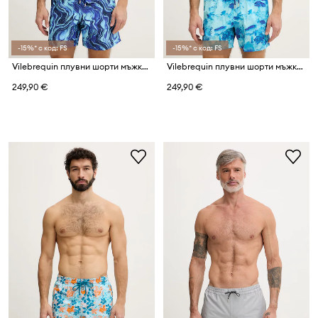
-15%* с код: FS
-15%* с код: FS
Vilebrequin плувни шорти мъжки MOOREA
Vilebrequin плувни шорти мъжки MOORISE
249,90 €
249,90 €