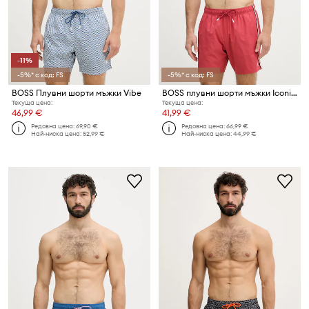
-11%
-5%* с код: FS
-5%* с код: FS
BOSS Плувни шорти мъжки Vibe
BOSS плувни шорти мъжки Iconic
Текуща цена:
Текуща цена:
46,99 €
41,99 €
Редовна цена:
69,90 €
Редовна цена:
66,99 €
Най-ниска цена:
52,99 €
Най-ниска цена:
44,99 €