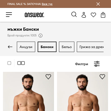
FINAL SALE % ЗАПОЧНА!
Спестявай с Answear Club
Виж тук
мъжки Бански
Брой продукти: 1005
анцузи
бански
бельо
грижа за дрехите
Филтри