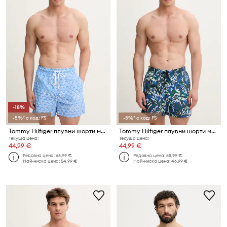
-18%
-5%* с код: FS
-5%* с код: FS
Tommy Hilfiger плувни шорти мъжки
Tommy Hilfiger плувни шорти мъжки
Текуща цена:
Текуща цена:
44,99 €
44,99 €
Редовна цена:
65,99 €
Редовна цена:
65,99 €
Най-ниска цена:
54,99 €
Най-ниска цена:
46,99 €