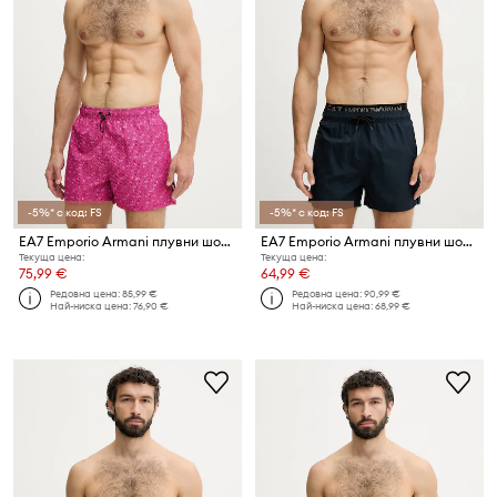
-5%* с код: FS
-5%* с код: FS
EA7 Emporio Armani плувни шорти мъжки
EA7 Emporio Armani плувни шорти мъжки
Текуща цена:
Текуща цена:
75,99 €
64,99 €
Редовна цена:
85,99 €
Редовна цена:
90,99 €
Най-ниска цена:
76,90 €
Най-ниска цена:
68,99 €