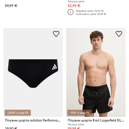
Текуща цена:
59,99 €
52,99 €
Редовна цена:
76,90 €
Най-ниска цена:
59,99 €
-25%* с код: FS
-5%* с код: FS
Плувни шорти adidas Performance
Плувни шорти Karl Lagerfeld KL METAL
Текуща цена:
29,90 €
59,99 €