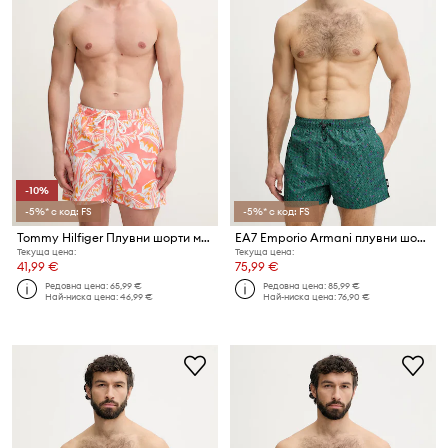
-10%
-5%* с код: FS
-5%* с код: FS
Tommy Hilfiger Плувни шорти мъжки
EA7 Emporio Armani плувни шорти мъжки
Текуща цена:
Текуща цена:
41,99 €
75,99 €
Редовна цена:
65,99 €
Редовна цена:
85,99 €
Най-ниска цена:
46,99 €
Най-ниска цена:
76,90 €