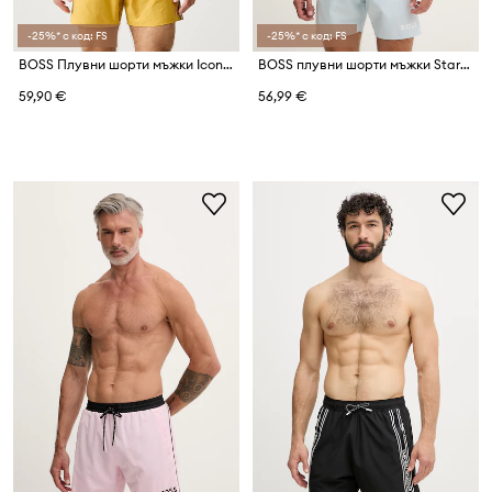
-25%* с код: FS
-25%* с код: FS
BOSS Плувни шорти мъжки Iconic
BOSS плувни шорти мъжки Starfish
59,90 €
56,99 €