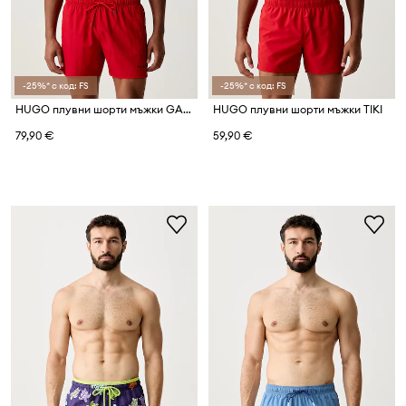
-25%* с код: FS
-25%* с код: FS
HUGO плувни шорти мъжки GALAXY_swim
HUGO плувни шорти мъжки TIKI
79,90 €
59,90 €