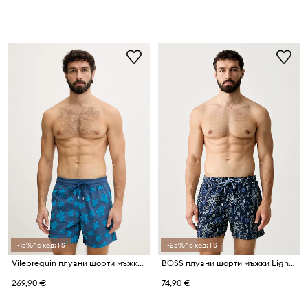
-15%* с код: FS
-25%* с код: FS
Vilebrequin плувни шорти мъжки MOOREA
BOSS плувни шорти мъжки Lightfish
269,90 €
74,90 €