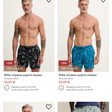
-13%
-13%
-5%* с код: FS
-5%* с код: FS
Nike плувни шорти мъжки
Nike плувни шорти мъжки
Текуща цена:
Текуща цена:
55,99 €
55,99 €
Редовна цена:
64,99 €
Редовна цена:
64,99 €
Най-ниска цена:
64,99 €
Най-ниска цена:
64,99 €