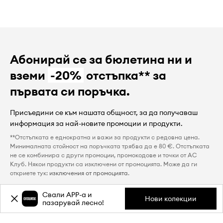
Абонирай се за бюлетина ни и
вземи
-20%
отстъпка** за
първата си поръчка.
Присъедини се към нашата общност, за да получаваш
информация за най-новите промоции и продукти.
**Отстъпката е еднократна и важи за продукти с редовна цена.
Минималната стойност на поръчката трябва да е 80 €. Отстъпката
не се комбинира с други промоции, промокодове и точки от AC
Клуб. Някои продукти са изключени от промоцията. Може да ги
откриете тук:
изключения от промоцията
.
Искаме входящата ти поща да съдържа само това, което
Свали APP-a и
Нови колекции
наистина те интересува. Избери:
пазарувай лесно!
Дамска мода