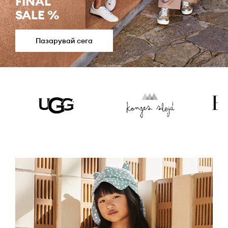
FINAL
SALE %
Пазарувай сега