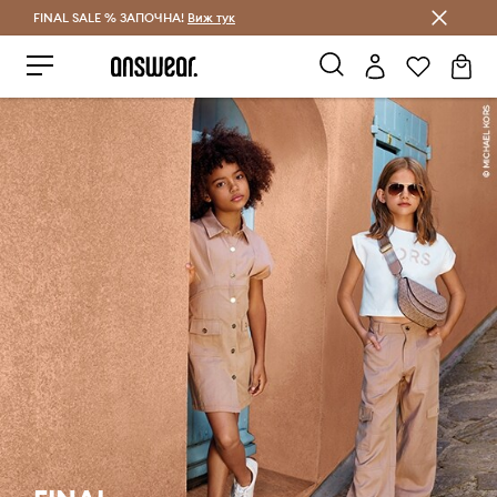
FINAL SALE % ЗАПОЧНА!
Спестявай с Answear Club
Виж тук