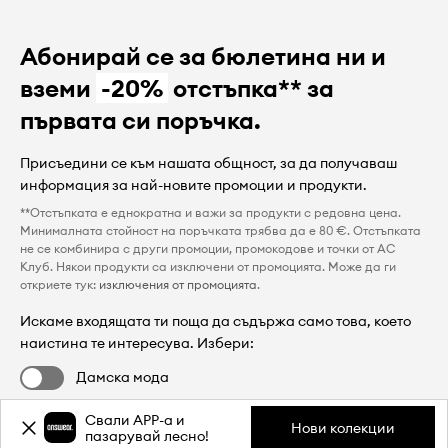
Абонирай се за бюлетина ни и
вземи
-20%
отстъпка** за
първата си поръчка.
Присъедини се към нашата общност, за да получаваш
информация за най-новите промоции и продукти.
**Отстъпката е еднократна и важи за продукти с редовна цена.
Минималната стойност на поръчката трябва да е 80 €. Отстъпката
не се комбинира с други промоции, промокодове и точки от AC
Клуб. Някои продукти са изключени от промоцията. Може да ги
откриете тук:
изключения от промоцията
.
Искаме входящата ти поща да съдържа само това, което
наистина те интересува. Избери:
Дамска мода
Мъжка мода
Свали APP-a и
Нови колекции
пазарувай лесно!
Избирането на оферта е опционално