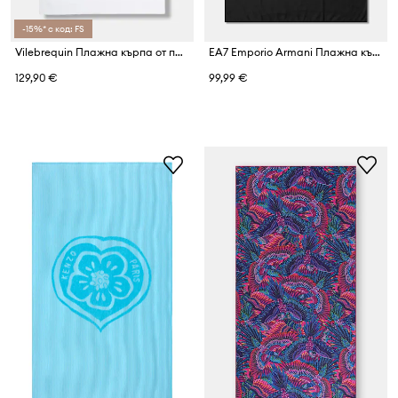
-15%* с код: FS
Vilebrequin Плажна кърпа от памук SAND
EA7 Emporio Armani Плажна кърпа
129,90 €
99,99 €