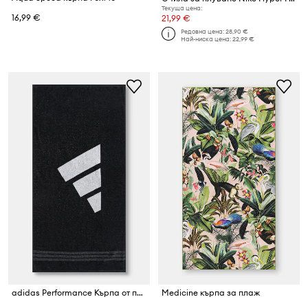
Текуща цена:
16,99 €
21,99 €
Редовна цена:
28,90 €
Най-ниска цена:
22,99 €
adidas Performance Кърпа от памук
Medicine кърпа за плаж