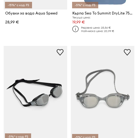
-15%* с код: FS
-5%* с код: FS
Обувки за вода Aqua Speed
Кърпа Sea To Summit DryLite 75 x 150 cm
Текуща цена:
28,99 €
19,99 €
Редовна цена:
25,56 €
Най-ниска цена:
20,99 €
-5%* с код: FS
-5%* с код: FS