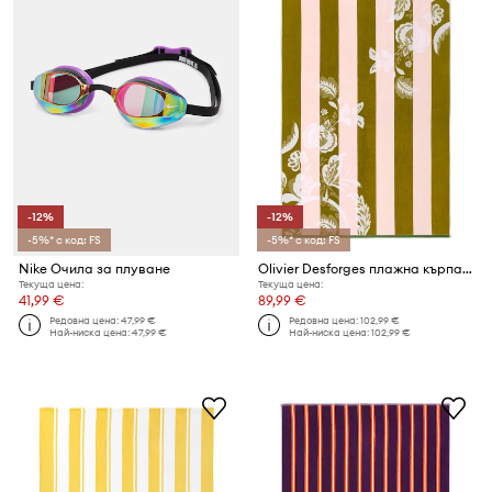
-12%
-12%
-5%* с код: FS
-5%* с код: FS
Nike Очила за плуване
Olivier Desforges плажна кърпа от текстил GIRANDOL 90 x 160 cm
Текуща цена:
Текуща цена:
41,99 €
89,99 €
Редовна цена:
47,99 €
Редовна цена:
102,99 €
Най-ниска цена:
47,99 €
Най-ниска цена:
102,99 €