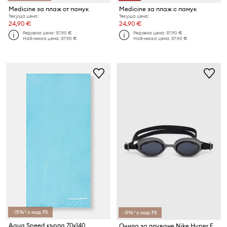
Medicine за плаж от памук
Medicine за плаж с памук
Текуща цена:
Текуща цена:
24,90 €
24,90 €
Редовна цена:
37,90 €
Редовна цена:
37,90 €
Най-ниска цена:
37,90 €
Най-ниска цена:
37,90 €
-15%* с код: FS
-5%* с код: FS
Aqua Speed кърпа 70x140
Очила за плуване Nike Hyper Flow