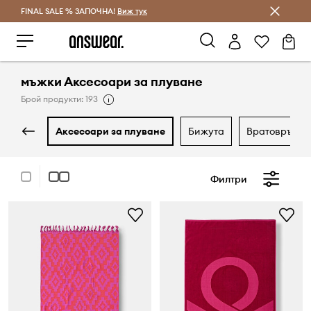
FINAL SALE % ЗАПОЧНА!
Спестявай с Answear Club
Виж тук
мъжки Аксесоари за плуване
Брой продукти: 193
аксесоари за плуване
бижута
вратовръзки
Филтри