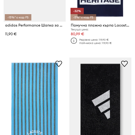
-32%
-15%* с код: FS
-5%* с код: FS
adidas Performance Шапка за плуване
Памучна плажна кърпа Lacoste LRETRO Marine 90 x 160 cm
Текуща цена:
11,90 €
80,99 €
Редовна цена:
119,90 €
Най-ниска цена:
119,90 €