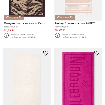
-5%* с код: FS
-5%* с код: FS
Памучна плажна кърпа Kenzo KFAUVE Naturel 90 x 160 cm
Hurley Плажна кърпа PAREO
Текуща цена:
Текуща цена:
88,99 €
37,99 €
Редовна цена:
139,90 €
Редовна цена:
44,99 €
Най-ниска цена:
93,99 €
Най-ниска цена:
39,99 €