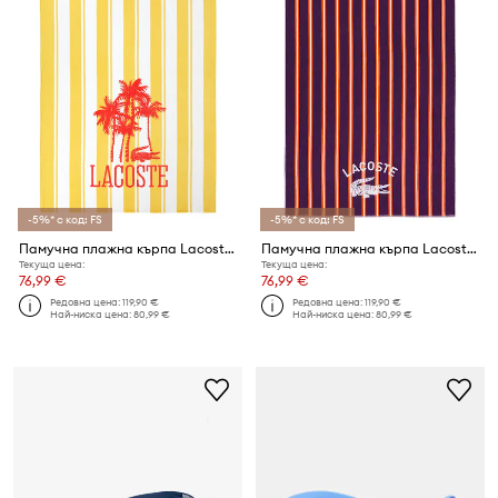
-5%* с код: FS
-5%* с код: FS
Памучна плажна кърпа Lacoste LFANCY 100 x 170 cm
Памучна плажна кърпа Lacoste LSUNSTRI Cosaque 90 x 160 cm
Текуща цена:
Текуща цена:
76,99 €
76,99 €
Редовна цена:
119,90 €
Редовна цена:
119,90 €
Най-ниска цена:
80,99 €
Най-ниска цена:
80,99 €