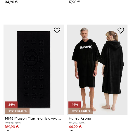
34,90 €
17,90 €
-24%
-15%
-5%* с код: FS
-5%* с код: FS
MM6 Maison Margiela Плажна кърпа от памук
Hurley Кърпа
Текуща цена:
Текуща цена:
189,90 €
44,99 €