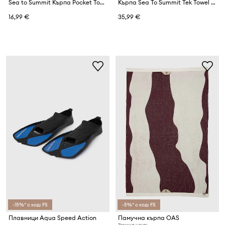
Sea to Summit Кърпа Pocket Towel
Кърпа Sea To Summit Tek Towel 75 x 150 cm
16,99 €
35,99 €
-15%* с код: FS
-5%* с код: FS
Плавници Aqua Speed Action
Памучна кърпа OAS
Текуща цена: