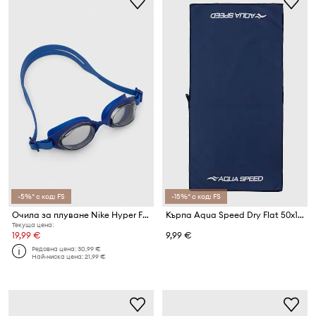
-5%* с код: FS
-15%* с код: FS
Очила за плуване Nike Hyper Flow
Кърпа Aqua Speed Dry Flat 50x100
Текуща цена:
19,99 €
9,99 €
Редовна цена:
30,99 €
Най-ниска цена:
21,99 €