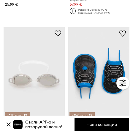
25,99 €
57,99 €
Редовна цена:
80,90 €
Най-ниска цена:
62,99 €
-5%* с код: FS
-5%* с код: FS
Свали APP-a и
Nike Очила за плуване
Лопатки за ръце за плуване Nike
Нови колекции
пазарувай лесно!
Текуща цена:
Текуща цена:
19,99 €
27,99 €