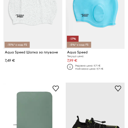
-17%
-15%* с код: FS
-5%* с код: FS
Aqua Speed Шапка за плуване
Aqua Speed
Текуща цена:
7,49 €
7,99 €
Редовна цена:
9,71 €
Най-ниска цена:
9,71 €