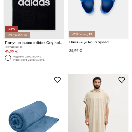
-23%
-15%* с код: FS
-5%* с код: FS
Плавници Aqua Speed
Памучна кърпа adidas Originals
Текуща цена:
25,99 €
45,99 €
Редовна цена:
59,90 €
Най-ниска цена:
59,90 €