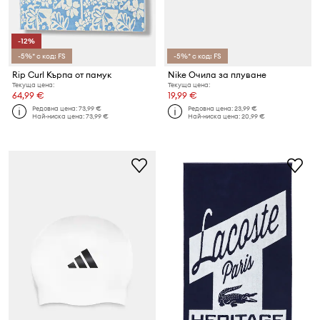
-12%
-5%* с код: FS
-5%* с код: FS
Rip Curl Кърпа от памук
Nike Очила за плуване
Текуща цена:
Текуща цена:
64,99 €
19,99 €
Редовна цена:
73,99 €
Редовна цена:
23,99 €
Най-ниска цена:
73,99 €
Най-ниска цена:
20,99 €