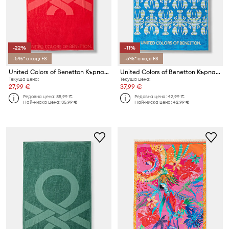
-22%
-11%
-5%* с код: FS
-5%* с код: FS
United Colors of Benetton Кърпа от памук
United Colors of Benetton Кърпа от памук
Текуща цена:
Текуща цена:
27,99 €
37,99 €
Редовна цена:
35,99 €
Редовна цена:
42,99 €
Най-ниска цена:
35,99 €
Най-ниска цена:
42,99 €