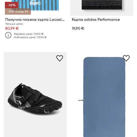
-32%
-5%* с код: FS
Памучна плажна кърпа Lacoste LSUNSTRI Baltic 90 x 160 cm
Кърпа adidas Performance
Текуща цена:
80,99 €
19,90 €
Редовна цена:
119,90 €
Най-ниска цена:
119,90 €