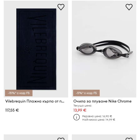
-15%* с код: FS
-5%* с код: FS
Vilebrequin Плажна кърпа от памук SAND
Очила за плуване Nike Chrome
Текуща цена:
117,55 €
13,99 €
Редовна цена:
16,90 €
Най-ниска цена:
14,99 €