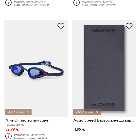
Редовна цена:
249,90 €
Редовна цена:
52,99 €
Най-ниска цена:
249,90 €
Най-ниска цена:
52,99 €
-5%* с код: FS
-15%* с код: FS
Nike Очила за плуване
Aqua Speed Бързосъхнеща кърпа 50x100
Текуща цена:
32,99 €
11,99 €
Редовна цена:
42,99 €
Най-ниска цена:
34,99 €