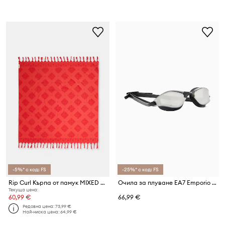
-5%* с код: FS
-25%* с код: FS
Rip Curl Кърпа от памук MIXED JACQUARD
Очила за плуване EA7 Emporio Armani
Текуща цена:
60,99 €
66,99 €
Редовна цена:
73,99 €
Най-ниска цена:
64,99 €