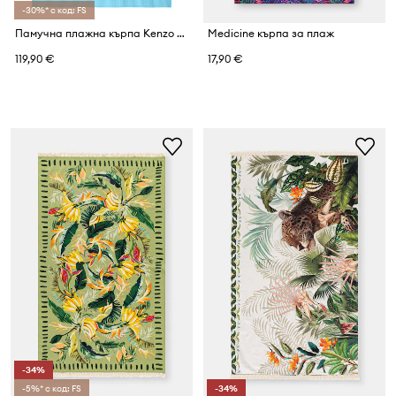
-30%* с код: FS
Памучна плажна кърпа Kenzo KHEART Turquoise 90 x 160 cm
Medicine кърпа за плаж
119,90 €
17,90 €
-34%
-5%* с код: FS
-34%