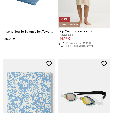
-15%
-5%* с код: FS
Rip Curl Плажна кърпа
Кърпа Sea To Summit Tek Towel 75 x 150 cm
Текуща цена:
44,99 €
35,99 €
Редовна цена:
52,99 €
Най-ниска цена:
52,99 €