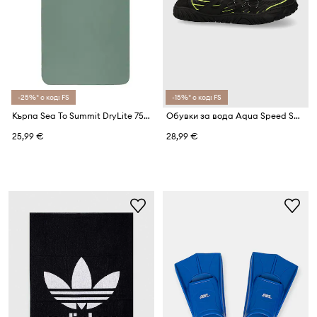
-25%* с код: FS
-15%* с код: FS
Кърпа Sea To Summit DryLite 75 x 150 cm
Обувки за вода Aqua Speed Salmo
25,99 €
28,99 €