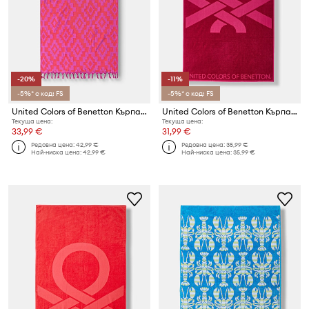
-20%
-11%
-5%* с код: FS
-5%* с код: FS
United Colors of Benetton Кърпа от памук
United Colors of Benetton Кърпа от памук
Текуща цена:
Текуща цена:
33,99 €
31,99 €
Редовна цена:
42,99 €
Редовна цена:
35,99 €
Най-ниска цена:
42,99 €
Най-ниска цена:
35,99 €