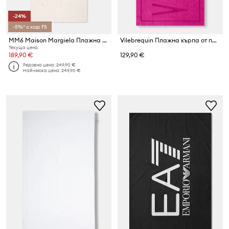
-24%
-5%* с код: FS
MM6 Maison Margiela Плажна кърпа от памук
Vilebrequin Плажна кърпа от памук SAND
Текуща цена:
189,90 €
129,90 €
Редовна цена:
249,90 €
Най-ниска цена:
249,90 €