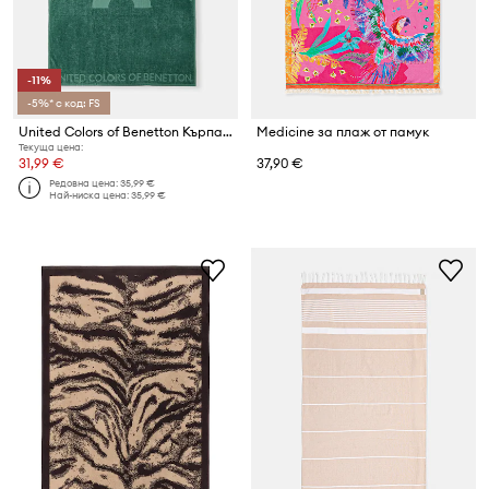
-11%
-5%* с код: FS
United Colors of Benetton Кърпа от памук
Medicine за плаж от памук
Текуща цена:
31,99 €
37,90 €
Редовна цена:
35,99 €
Най-ниска цена:
35,99 €