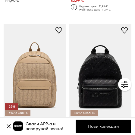
149,90 €
62,99 €
Редовна цена:
71,99 €
Най-ниска цена:
71,99 €
-25%
-5%* с код: FS
-25%* с код: FS
Lacoste
Karl Lagerfeld Jeans раница мъжка от имитация на кожа
Свали APP-a и
Текуща цена:
Нови колекции
пазарувай лесно!
149,90 €
199,90 €
Редовна цена:
199,90 €