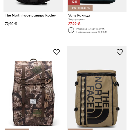
-12%
-5%* с код: FS
The North Face раница Rodey
Vans Раница
Текуща цена:
79,90 €
27,99 €
Редовна цена:
47,99 €
Най-ниска цена:
31,99 €