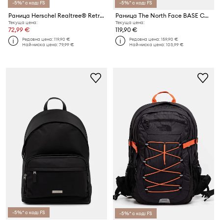
-5%* с код: FS
-5%* с код: FS
Раница Herschel Realtree® Retreat™
Раница The North Face BASE CAMP FUSE
Текуща цена:
Текуща цена:
72,99 €
119,90 €
Редовна цена:
119,90 €
Редовна цена:
159,90 €
Най-ниска цена:
79,99 €
Най-ниска цена:
103,99 €
-5%* с код: FS
-5%* с код: FS