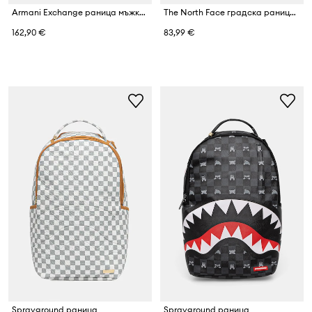
Armani Exchange раница мъжка от имитация на кожа
The North Face градска раница Vault
162,90 €
83,99 €
Sprayground раница
Sprayground раница