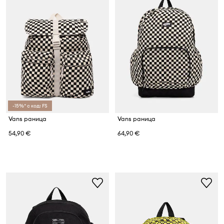
-15%* с код: FS
Vans раница
Vans раница
54,90 €
64,90 €