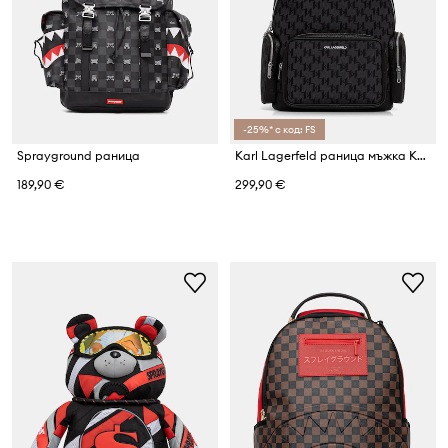
-25%* с код: FS
Sprayground раница
Karl Lagerfeld раница мъжка K/MONOGRAM
189,90 €
299,90 €