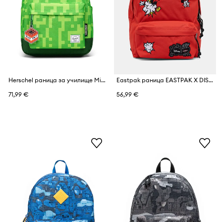
Herschel раница за училище Minecraft Classic™
Eastpak раница EASTPAK X DISNEY
71,99 €
56,99 €