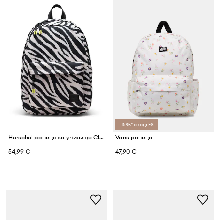
-15%* с код: FS
Herschel раница за училище Classic™
Vans раница
54,99 €
47,90 €