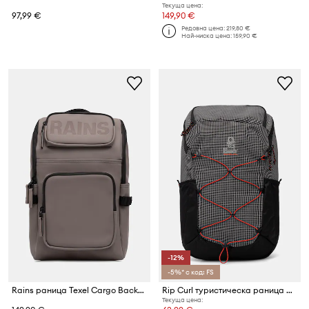
Текуща цена:
97,99 €
149,90 €
Редовна цена:
219,80 €
Най-ниска цена:
159,90 €
-12%
-5%* с код: FS
Rains раница Texel Cargo Backpack W3
Rip Curl туристическа раница OVERLAND 30L SEARCH
Текуща цена: