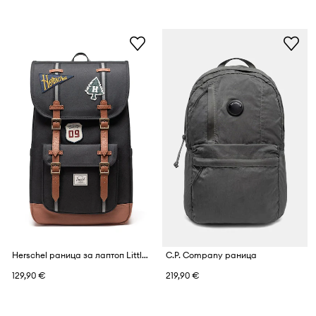
Herschel раница за лаптоп Little America™
C.P. Company раница
129,90 €
219,90 €