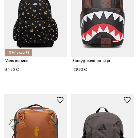
-15%* с код: FS
Vans раница
Sprayground раница
64,90 €
129,90 €