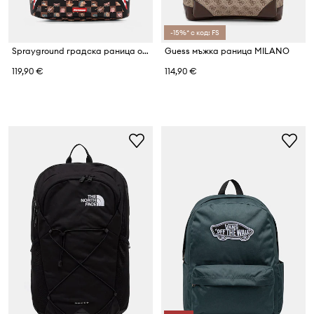
-15%* с код: FS
Sprayground градска раница от имитация на кожа
Guess мъжка раница MILANO
119,90 €
114,90 €