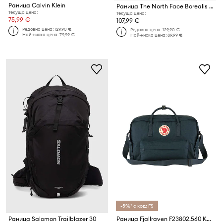
Раница Calvin Klein
Раница The North Face Borealis Classic
Текуща цена:
Текуща цена:
75,99 €
107,99 €
Редовна цена:
129,90 €
Редовна цена:
129,90 €
Най-ниска цена:
79,99 €
Най-ниска цена:
89,99 €
-5%* с код: FS
Раница Salomon Trailblazer 30
Раница Fjallraven F23802.560 Kanken Weekender