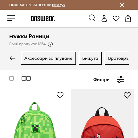
FINAL SALE % ЗАПОЧНА!
Спестявай с Answear Club
Виж тук
мъжки Раници
Брой продукти: 1354
аксесоари за плуване
бижута
вратовръзки
Филтри