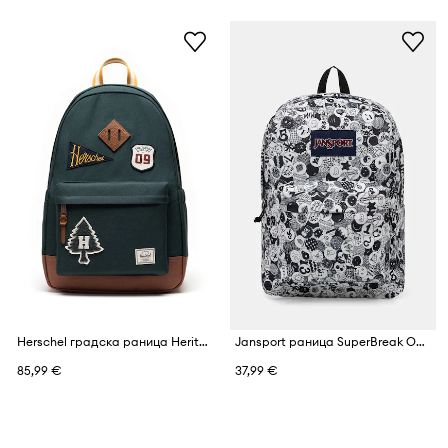
Herschel градска раница Heritage
Jansport раница SuperBreak One
85,99 €
37,99 €