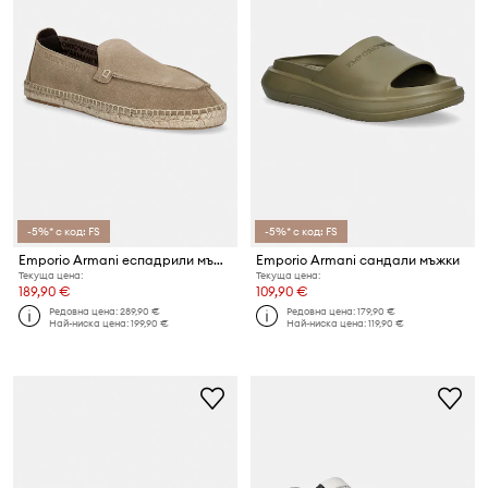
-5%* с код: FS
-5%* с код: FS
Emporio Armani еспадрили мъжки велурени
Emporio Armani сандали мъжки
Текуща цена:
Текуща цена:
189,90 €
109,90 €
Редовна цена:
289,90 €
Редовна цена:
179,90 €
Най-ниска цена:
199,90 €
Най-ниска цена:
119,90 €