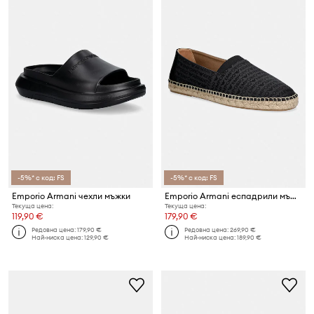
-5%* с код: FS
-5%* с код: FS
Emporio Armani чехли мъжки
Emporio Armani еспадрили мъжки
Текуща цена:
Текуща цена:
119,90 €
179,90 €
Редовна цена:
179,90 €
Редовна цена:
269,90 €
Най-ниска цена:
129,90 €
Най-ниска цена:
189,90 €