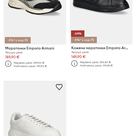
-24%
-5%* с код: FS
-5%* с код: FS
Кожени маратонки Emporio Armani
Маратонки Emporio Armani
Текуща цена:
Текуща цена:
149,90 €
189,90 €
Редовна цена:
296,50 €
Редовна цена:
399,90 €
Най-ниска цена:
199,35 €
Най-ниска цена:
199,90 €