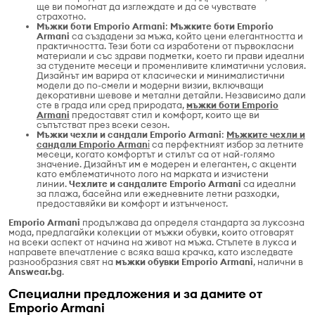
ще ви помогнат да изглеждате и да се чувствате
страхотно.
Мъжки боти Emporio Armani
:
Мъжките боти Emporio
Armani
са създадени за мъжа, който цени елегантността и
практичността. Тези боти са изработени от първокласни
материали и със здрави подметки, което ги прави идеални
за студените месеци и променливите климатични условия.
Дизайнът им варира от класически и минималистични
модели до по-смели и модерни визии, включващи
декоративни шевове и метални детайли. Независимо дали
сте в града или сред природата,
мъжки боти Emporio
Armani
предоставят стил и комфорт, които ще ви
съпътстват през всеки сезон.
Мъжки чехли и сандали Emporio Armani
:
Мъжките чехли и
сандали Emporio Arman
i
са перфектният избор за летните
месеци, когато комфортът и стилът са от най-голямо
значение. Дизайнът им е модерен и елегантен, с акценти
като емблематичното лого на марката и изчистени
линии.
Чехлите и сандалите Emporio Armani
са идеални
за плажа, басейна или ежедневните летни разходки,
предоставяйки ви комфорт и изтънченост.
Emporio Armani
продължава да определя стандарта за луксозна
мода, предлагайки колекции от мъжки обувки, които отговарят
на всеки аспект от начина на живот на мъжа. Стъпете в лукса и
направете впечатление с всяка ваша крачка, като изследвате
разнообразния свят на
мъжки обувки Emporio Armani
, налични в
Аnswear.bg
.
Специални предложения и за дамите от
Emporio Armani