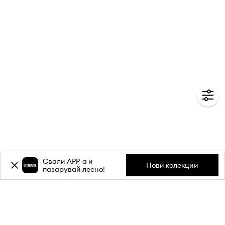
Свали APP-a и
Нови колекции
пазарувай лесно!