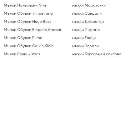
Мъжки Панталони Nike
мъжки Маратонки
Мъжки Обувки Timberland
мъжки Сандали
Мъжки Обувки Hugo Boss
мъжки Джапанки
Мъжки Обувки Emporio Armani
мъжки Пижами
Мъжки Обувки Puma
мъжки Елеци
Мъжки Обувки Calvin Klein
мъжки Чорапи
Мъжки Раници Vans
мъжки Боксерки и слипове