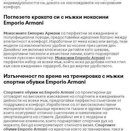
индивидуалността си, докато се наслаждавате на несравним
комфорт.
Поглезете краката си с мъжки мокасини
Emporio Armani
Мокасините Емпорио Армани
са перфектни за ежедневни и
полуофициални поводи, предоставяйки идеалния баланс между
елегантност и комфорт. Изработени от мека кожа или велур, тези
модели са изключително удобни за носене през целия ден.
Дизайнът им включва класически детайли като шевове,
декоративни пискюли и изчистени линии, които подчертават
техния луксозен характер.
Мокасини Emporio Armani
са
перфектен избор за всеки мъж, който иска да добави нотка стил
към своя ежедневен гардероб, без да жертва удобството.
Изтънченост по време на тренировка с мъжки
спортни обувки Emporio Armani
Спортните обувки на Emporio Armani
са проектирани да
отговарят на високите изисквания на спортните и ежедневните
дейности на всеки мъж, предлагайки перфектно съчетание от
поддръжка и комфорт. Изработени са от висококачествени
материали като дишащи мрежести тъкани и здрави подметки,
които осигуряват отлично сцепление и намаляване на
амортизацията на ставите. Дизайнът им е с модерни и
динамични елементи, които подчертават спортния дух на
марката, без да компрометират стилната визия.
Спортните
обувки Emporio Armani
са идеални както за тренировки, така и