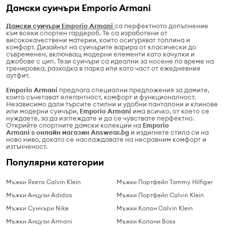
Дамски суичъри Emporio Armani
Дамски суичъри Emporio Armani
са перфектното допълнение
към всеки спортен гардероб. Те са изработени от
висококачествени материи, които осигуряват топлина и
комфорт. Дизайнът на суичърите варира от класически до
съвременен, включващ модерни елементи като качулки и
джобове с цип. Тези суичъри са идеални за носене по време на
тренировка, разходка в парка или като част от ежедневния
аутфит.
Emporio Armani
предлага специални предложения за дамите,
които съчетават елегантност, комфорт и функционалност.
Независимо дали търсите стилни и удобни панталони и клинове
или модерни суичъри,
Emporio Armani
има всичко, от което се
нуждаете, за да изглеждате и да се чувствате перфектно.
Открийте спортните дамски колекции на
Emporio
Armani
в
онлайн магазин Answear.bg
и издигнете стила си на
ново ниво, докато се наслаждавате на несравним комфорт и
изтънченост.
Популярни категории
Мъжки Якета Calvin Klein
Мъжки Портфейл Tommy Hilfiger
Мъжки Анцузи Adidas
Мъжки Портфейл Calvin Klein
Мъжки Суичъри Nike
Мъжки Колан Calvin Klein
Мъжки Анцузи Armani
Мъжки Колани Boss