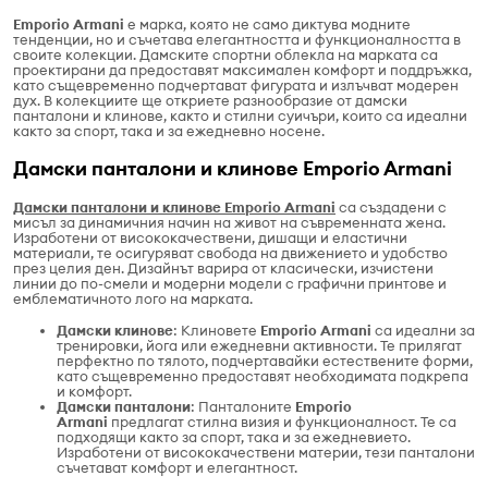
Emporio Armani
е марка, която не само диктува модните
тенденции, но и съчетава елегантността и функционалността в
своите колекции. Дамските спортни облекла на марката са
проектирани да предоставят максимален комфорт и поддръжка,
като същевременно подчертават фигурата и излъчват модерен
дух. В колекциите ще откриете разнообразие от дамски
панталони и клинове, както и стилни суичъри, които са идеални
както за спорт, така и за ежедневно носене.
Дамски панталони и клинове Emporio Armani
Дамски панталони и клинове Emporio Armani
са създадени с
мисъл за динамичния начин на живот на съвременната жена.
Изработени от висококачествени, дишащи и еластични
материали, те осигуряват свобода на движението и удобство
през целия ден. Дизайнът варира от класически, изчистени
линии до по-смели и модерни модели с графични принтове и
емблематичното лого на марката.
Дамски клинове
: Клиновете
Emporio Armani
са идеални за
тренировки, йога или ежедневни активности. Те прилягат
перфектно по тялото, подчертавайки естествените форми,
като същевременно предоставят необходимата подкрепа
и комфорт.
Дамски панталони
: Панталоните
Emporio
Armani
предлагат стилна визия и функционалност. Те са
подходящи както за спорт, така и за ежедневието.
Изработени от висококачествени материи, тези панталони
съчетават комфорт и елегантност.