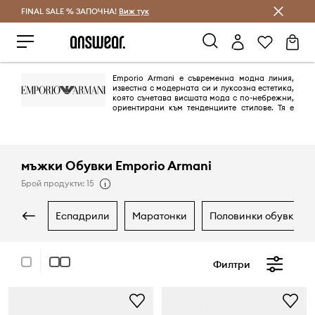
FINAL SALE % ЗАПОЧНА!
Спестявай с Answear Club
Виж тук
Emporio Armani е съвременна модна линия,
известна с модерната си и луксозна естетика,
която съчетава висшата мода с по-небрежни,
ориентирани към тенденциите стилове. Тя е
насочена към по-младата аудитория и се отличава от основната
колекция на Giorgio Armani, като включва влияния като спортни
дрехи в своите дизайни, символизирани от емблематичното лого с
орел. Марката предлага широка гама от дрехи и аксесоари,
включително часовници, слънчеви очила и парфюми, и се
мъжки Обувки Emporio Armani
характеризира с минималистични спортни елементи и ежедневни
кройки.
Брой продукти: 15
еспадрили
маратонки
половинки обувки и
Филтри