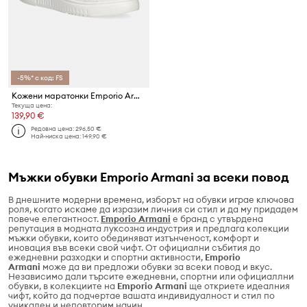
-5%* с код: FS
Кожени маратонки Emporio Armani
Текуща цена:
139,90 €
Редовна цена:
296,50 €
Най-ниска цена:
149,90 €
Мъжки обувки Emporio Armani за всеки повод
В днешните модерни времена, изборът на обувки играе ключова
роля, когато искаме да изразим личния си стил и да му придадем
повече елегантност.
Emporio Armani
е бранд с утвърдена
репутация в модната луксозна индустрия и предлага колекции
мъжки обувки, които обединяват изтънченост, комфорт и
иновация във всеки свой чифт. От официални събития до
ежедневни разходки и спортни активности,
Emporio
Armani
може да ви предложи обувки за всеки повод и вкус.
Независимо дали търсите ежедневни, спортни или официаллни
обувки, в колекциите на
Emporio Armani
ще откриете идеалния
чифт, който да подчертае вашата индивидуалност и стил по
уникален и неповторим начин.