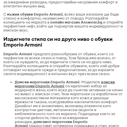
за ежедневни разходки, предоставяйки несравним комфорт и
елегантен външен вид.
С
мъжки обувки Emporio Armani
, всяко ваше излизане ще бъде
стилно и комфортно, независимо от повода. Разгледайте
колекциите на марката в
онлайн магазин Answear.bg
и открийте
перфектния чифт, който ще подчертае вашата индивидуалност и
изискан вкус.
Издигнете стила си на друго ниво с обувки
Emporio Armani
Emporio Armani
предлага разнообразие от обувки, които са
перфектни за всеки сезон и повод. Този бранд има всичко, от
което се нуждаете, за да издигнете стила си на друго ниво.
Разгледайте колекциите и открийте обувките, които най-добре
отговарят на вашите нужди и предпочитания, за да изразите
своята индивидуалност и изтънчен вкус през всеки сезон.
Дамски маратонки Emporio Armani
: Моделите
дамски
маратонки Emporio Armani
са идеалният избор за
модерната жена, която иска да съчетае активния си начин
на живот с изискан стил. Тези маратонки са изработени от
висококачествени материали като кожа и дишащи
мрежести тъкани, осигурявайки изключителен комфорт.
Дизайнът им е иновативен, включващ елементи като
контрастни цветове, металически акценти и
емблематичното лого на марката. Подходящи както за
спортни дейности, така и за ежедневни
разходки,
дамските маратонки Emporio
Armani
предоставят оптимална поддръжка и стил, които