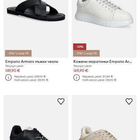
-10%
-5%* с код: FS
-5%* с код: FS
Emporio Armani мъжки чехли
Кожени маратонки Emporio Armani
Текуща цена:
Текуща цена:
149,90 €
169,90 €
Редовна цена:
239,90 €
Редовна цена:
311,84 €
Най-ниска цена:
159,90 €
Най-ниска цена:
189,90 €