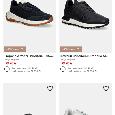
-5%* с код: FS
-5%* с код: FS
Emporio Armani маратонки мъжки велурени
Кожени маратонки Emporio Armani
Текуща цена:
Текуща цена:
199,90 €
199,90 €
Редовна цена:
319,90 €
Редовна цена:
319,90 €
Най-ниска цена:
209,90 €
Най-ниска цена:
209,90 €