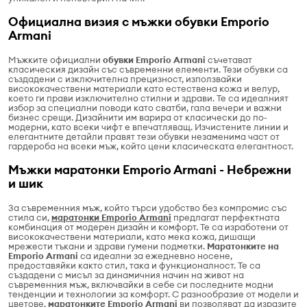
Официална визия с мъжки обувки Emporio
Armani
Мъжките официални
обувки Emporio Armani
съчетават
класическия дизайн със съвременни елементи. Тези обувки са
създадени с изключителна прецизност, използвайки
висококачествени материали като естествена кожа и велур,
което ги прави изключително стилни и здрави. Те са идеалният
избор за специални поводи като сватби, гала вечери и важни
бизнес срещи. Дизайнити им варира от класически до по-
модерни, като всеки чифт е впечатляващ. Изчистените линии и
елегантните детайли правят тези обувки незаменима част от
гардероба на всеки мъж, който цени класическата елегантност.
Мъжки маратонки Emporio Armani - Небрежни
и шик
За съвременния мъж, който търси удобство без компромис със
стила си,
маратонки Emporio Armani
предлагат перфектната
комбинация от модерен дизайн и комфорт. Те са изработени от
висококачествени материали, като мека кожа, дишащи
мрежести тъкани и здрави гумени подметки.
Маратонките на
Emporio Armani
са идеални за ежедневно носене,
предоставяйки както стил, така и функционалност. Те са
създадени с мисъл за динамичния начин на живот на
съвременния мъж, включвайки в себе си последните модни
тенденции и технологии за комфорт. С разнообразие от модели и
цветове,
маратонките Emporio Armani
ви позволяват да изразите