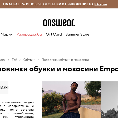
 и връщане за поръчки над 70 EUR
FINAL SALE % И ПОВЕЧЕ ОТСТЪПКИ В ПРИЛОЖЕНИЕТО |
Доставка 1-5 дни
Открий
Сп
Марки
Разпродажба
Gift Card
Summer Store
mani
Той
Обувки
Половинки обувки и мокасини
овинки обувки и мокасини Empo
i е съвременна модна
на с модерната си и
тика, която съчетава
а с по-небрежни,
 към тенденциите