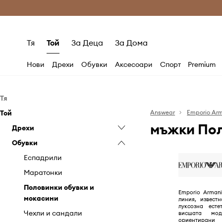
Само оригинални продукти
Безплатни доставка
Тя
Той
За Деца
За Дома
Нови
Дрехи
Обувки
Аксесоари
Спорт
Premium
Тя
Той
Дрехи
Answear
Emporio Ar
мъжки Пол
Обувки
Дрехи
Блузи и ризи
Аксесоари
Обувки
Дънки
Апрески
Дънки
Къси панталони
Балеринки
Бижута
Панталони
Еспадрили
Панталони и клинове
Боти
Козметични чанти
Пуловери и жилетки
Маратонки
Рокли
Ботуши
Колани
Ризи
Половинки обувки и
Emporio Arman
мокасини
линия, извест
Сака и елеци
Маратонки
Портмонета
Сака, костюми и елеци
луксозна есте
Чехли и сандали
висшата мод
Топове и тениски
Обувки с ток
Ръкавици
Суичъри
ориентирани