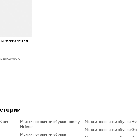
Emporio Armani мокасини мъжки от велур
30 дни:
279,90 €
тегории
Klein
Мъжки половинки обувки Tommy
Мъжки половинки обувки Hu
Hilfiger
Мъжки половинки обувки Ga
Мъжки половинки обувки