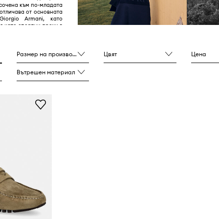
асочена към по-младата
 отличава от основната
iorgio Armani, като
я като спортни дрехи в
и, символизирани от
 лого с орел. Марката
ока гама от дрехи и
лючително часовници,
Размер на производителя
Цвят
Цена
ла и парфюми, и се
а с минималистични
Вътрешен материал
менти и ежедневни