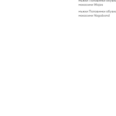
мъжки Половинки обувк
мокасини Wojas
мъжки Половинки обувк
мокасини Vagabond