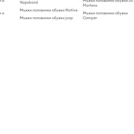
и и
Мъжки половинки обувки Dr.
Vagabond
Martens
Мъжки половинки обувки Native
и и
Мъжки половинки обувки
Мъжки половинки обувки joop
Camper