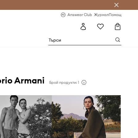
естявай с Answear Club
-20% за първа поръчка
Answear Club
Журнал
Помощ
rio Armani
Брой продукти: 1